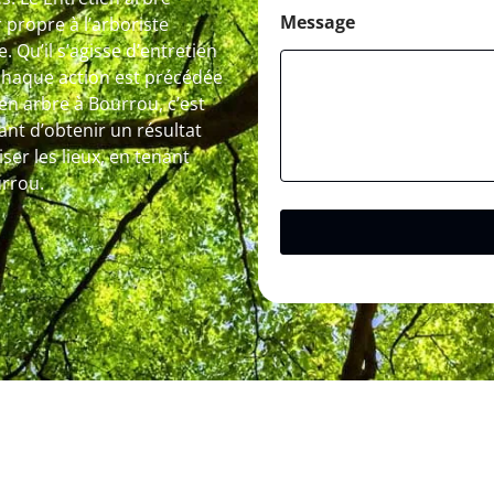
Message
 propre à l’arboriste
 Qu’il s’agisse d’entretien
 chaque action est précédée
en arbre à Bourrou, c’est
t d’obtenir un résultat
iser les lieux, en tenant
urrou.