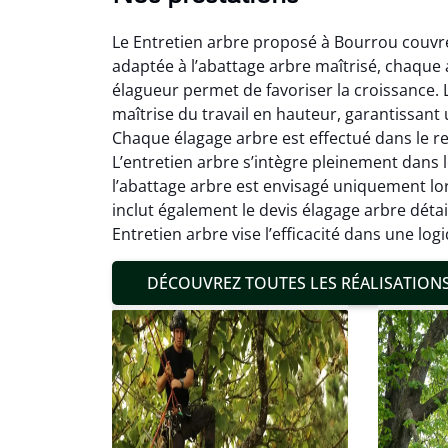
Le Entretien arbre proposé à Bourrou couvre l
adaptée à l’abattage arbre maîtrisé, chaque a
élagueur permet de favoriser la croissance. 
maîtrise du travail en hauteur, garantissant
Chaque élagage arbre est effectué dans le res
L’entretien arbre s’intègre pleinement dans 
Mat
l’abattage arbre est envisagé uniquement lors
inclut également le devis élagage arbre déta
19
Entretien arbre vise l’efficacité dans une log
Inter
pré
DÉCOUVREZ TOUTES LES RÉALISATION
conditi
résul
confor