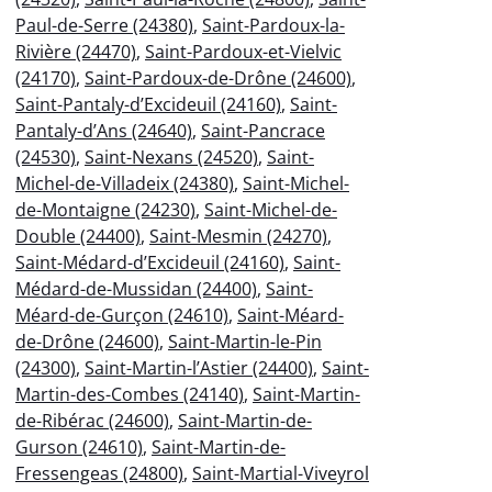
Paul-de-Serre (24380)
,
Saint-Pardoux-la-
Rivière (24470)
,
Saint-Pardoux-et-Vielvic
(24170)
,
Saint-Pardoux-de-Drône (24600)
,
Saint-Pantaly-d’Excideuil (24160)
,
Saint-
Pantaly-d’Ans (24640)
,
Saint-Pancrace
(24530)
,
Saint-Nexans (24520)
,
Saint-
Michel-de-Villadeix (24380)
,
Saint-Michel-
de-Montaigne (24230)
,
Saint-Michel-de-
Double (24400)
,
Saint-Mesmin (24270)
,
Saint-Médard-d’Excideuil (24160)
,
Saint-
Médard-de-Mussidan (24400)
,
Saint-
Méard-de-Gurçon (24610)
,
Saint-Méard-
de-Drône (24600)
,
Saint-Martin-le-Pin
(24300)
,
Saint-Martin-l’Astier (24400)
,
Saint-
Martin-des-Combes (24140)
,
Saint-Martin-
de-Ribérac (24600)
,
Saint-Martin-de-
Gurson (24610)
,
Saint-Martin-de-
Fressengeas (24800)
,
Saint-Martial-Viveyrol