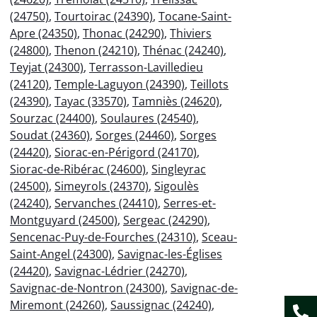
(24750)
,
Tourtoirac (24390)
,
Tocane-Saint-
Apre (24350)
,
Thonac (24290)
,
Thiviers
(24800)
,
Thenon (24210)
,
Thénac (24240)
,
Teyjat (24300)
,
Terrasson-Lavilledieu
(24120)
,
Temple-Laguyon (24390)
,
Teillots
(24390)
,
Tayac (33570)
,
Tamniès (24620)
,
Sourzac (24400)
,
Soulaures (24540)
,
Soudat (24360)
,
Sorges (24460)
,
Sorges
(24420)
,
Siorac-en-Périgord (24170)
,
Siorac-de-Ribérac (24600)
,
Singleyrac
(24500)
,
Simeyrols (24370)
,
Sigoulès
(24240)
,
Servanches (24410)
,
Serres-et-
Montguyard (24500)
,
Sergeac (24290)
,
Sencenac-Puy-de-Fourches (24310)
,
Sceau-
Saint-Angel (24300)
,
Savignac-les-Églises
(24420)
,
Savignac-Lédrier (24270)
,
Savignac-de-Nontron (24300)
,
Savignac-de-
Miremont (24260)
,
Saussignac (24240)
,