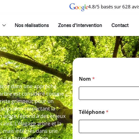
4.8/5 basés sur 628 avi
Nos réalisations
Zones d’intervention
Contact
Nom
*
nscrit dans une approche
 arbre est considéré comme
oriste grimpeur pour un
ue tout en respectant la
Téléphone
*
ien arbre répond à des enjeux
cales. L’élagage arbre et la
d, mais intégrés dans une
es. Le Entretien arbre