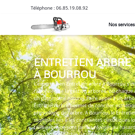
Téléphone :
06.85.19.08.92
Nos services
ENTRETIEN ARBRE
À BOURROU
L’expertise en Entretien arbre à Bourrou s’i
raisonnée de la gestion arborée, où chaque
un patrimoine naturel. Faire appel à un arb
Entretien arbre permet de concilier esthétiq
physiologie de l’arbre. A Bourrou, le Entret
multiples liés à les contraintes climatiques lo
taille arbre ne sont jamais réalisés au hasar
démarche réfléchie visant à limiter les risqu