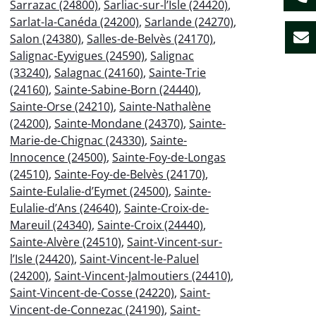
Sarrazac (24800)
,
Sarliac-sur-l’Isle (24420)
,
Sarlat-la-Canéda (24200)
,
Sarlande (24270)
,
Salon (24380)
,
Salles-de-Belvès (24170)
,
Salignac-Eyvigues (24590)
,
Salignac
(33240)
,
Salagnac (24160)
,
Sainte-Trie
(24160)
,
Sainte-Sabine-Born (24440)
,
Sainte-Orse (24210)
,
Sainte-Nathalène
(24200)
,
Sainte-Mondane (24370)
,
Sainte-
Marie-de-Chignac (24330)
,
Sainte-
Innocence (24500)
,
Sainte-Foy-de-Longas
(24510)
,
Sainte-Foy-de-Belvès (24170)
,
Sainte-Eulalie-d’Eymet (24500)
,
Sainte-
Eulalie-d’Ans (24640)
,
Sainte-Croix-de-
Mareuil (24340)
,
Sainte-Croix (24440)
,
Sainte-Alvère (24510)
,
Saint-Vincent-sur-
l’Isle (24420)
,
Saint-Vincent-le-Paluel
(24200)
,
Saint-Vincent-Jalmoutiers (24410)
,
Saint-Vincent-de-Cosse (24220)
,
Saint-
Vincent-de-Connezac (24190)
,
Saint-