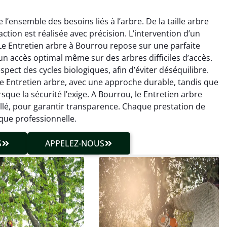
’ensemble des besoins liés à l’arbre. De la taille arbre
ction est réalisée avec précision. L’intervention d’un
Le Entretien arbre à Bourrou repose sur une parfaite
 un accès optimal même sur des arbres difficiles d’accès.
pect des cycles biologiques, afin d’éviter déséquilibre.
le Entretien arbre, avec une approche durable, tandis que
hieu Roussel
Julien Caradec
que la sécurité l’exige. A Bourrou, le Entretien arbre
illé, pour garantir transparence. Chaque prestation de
 décembre 2025
18 juin 2025
ique professionnelle.
vention propre et
Travail très soigné sur des
cise malgré des
arbres difficiles d’accès.
S
APPELEZ-NOUS
ons compliquées. Le
Intervention sécurisée,
tat est exactement
propre et parfaitement
me à mes attentes.
maîtrisée. Résultat
impeccable.