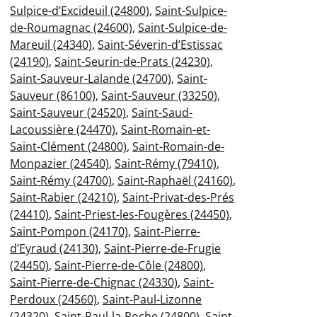
Sulpice-d’Excideuil (24800)
,
Saint-Sulpice-
de-Roumagnac (24600)
,
Saint-Sulpice-de-
Mareuil (24340)
,
Saint-Séverin-d’Estissac
(24190)
,
Saint-Seurin-de-Prats (24230)
,
Saint-Sauveur-Lalande (24700)
,
Saint-
Sauveur (86100)
,
Saint-Sauveur (33250)
,
Saint-Sauveur (24520)
,
Saint-Saud-
Lacoussière (24470)
,
Saint-Romain-et-
Saint-Clément (24800)
,
Saint-Romain-de-
Monpazier (24540)
,
Saint-Rémy (79410)
,
Saint-Rémy (24700)
,
Saint-Raphaël (24160)
,
Saint-Rabier (24210)
,
Saint-Privat-des-Prés
(24410)
,
Saint-Priest-les-Fougères (24450)
,
Saint-Pompon (24170)
,
Saint-Pierre-
d’Eyraud (24130)
,
Saint-Pierre-de-Frugie
(24450)
,
Saint-Pierre-de-Côle (24800)
,
Saint-Pierre-de-Chignac (24330)
,
Saint-
Perdoux (24560)
,
Saint-Paul-Lizonne
(24320)
,
Saint-Paul-la-Roche (24800)
,
Saint-