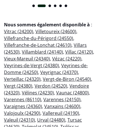
Nous sommes également disponible à
:
Vitrac (24200)
,
Villetoureix (24600)
,
Villefranche-du-Périgord (24550)
,
Villefranche-de-Lonchat (24610)
,
Villars
(24530)
,
Villamblard (24140)
,
Villac (24120)
,
Vieux-Mareuil (24340)
,
Vézac (24220)
,
Veyrines-de-Vergt (24380)
,
Veyrines-de-
Domme (24250)
,
Veyrignac (24370)
,
Verteillac (24320)
,
Vergt-de-Biron (24540)
,
Vergt (24380)
,
Verdon (24520)
,
Vendoire
(24320)
,
Vélines (24230)
,
Vaunac (24800)
,
Varennes (86110)
,
Varennes (24150)
,
Varaignes (24360)
,
Vanxains (24600)
,
Valojoulx (24290)
,
Vallereuil (24190)
,
Valeuil (24310)
,
Urval (24480)
,
Tursac
(24620)
,
Trémolat (24510)
,
Trélissac