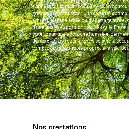
s’appuie sur la maîtrise du travail en hauteur
grimpeur, garantissant une sécurité optimale.
arbre, d’élagage arbre ou d’abattage arbre,
d’une analyse approfondie. Choisir le Entreti
opter pour une approche humaine, permettan
durable. Le Entretien arbre vise ainsi à sécur
compte des spécificités propres à la ville Bo
Nos prestations