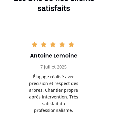
satisfaits
Antoine Lemoine
Pasc
7 juillet 2025
22 
Élagage réalisé avec
Interven
précision et respect des
efficace
arbres. Chantier propre
devenu da
après intervention. Très
sérieux
satisfait du
conseils
professionnalisme.
san