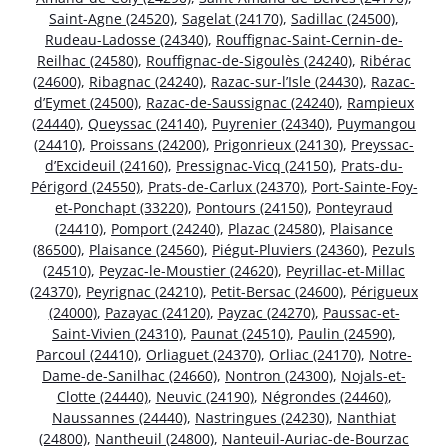
Saint-Agne (24520)
,
Sagelat (24170)
,
Sadillac (24500)
,
Rudeau-Ladosse (24340)
,
Rouffignac-Saint-Cernin-de-
Reilhac (24580)
,
Rouffignac-de-Sigoulès (24240)
,
Ribérac
(24600)
,
Ribagnac (24240)
,
Razac-sur-l’Isle (24430)
,
Razac-
d’Eymet (24500)
,
Razac-de-Saussignac (24240)
,
Rampieux
(24440)
,
Queyssac (24140)
,
Puyrenier (24340)
,
Puymangou
(24410)
,
Proissans (24200)
,
Prigonrieux (24130)
,
Preyssac-
d’Excideuil (24160)
,
Pressignac-Vicq (24150)
,
Prats-du-
Périgord (24550)
,
Prats-de-Carlux (24370)
,
Port-Sainte-Foy-
et-Ponchapt (33220)
,
Pontours (24150)
,
Ponteyraud
(24410)
,
Pomport (24240)
,
Plazac (24580)
,
Plaisance
(86500)
,
Plaisance (24560)
,
Piégut-Pluviers (24360)
,
Pezuls
(24510)
,
Peyzac-le-Moustier (24620)
,
Peyrillac-et-Millac
(24370)
,
Peyrignac (24210)
,
Petit-Bersac (24600)
,
Périgueux
(24000)
,
Pazayac (24120)
,
Payzac (24270)
,
Paussac-et-
Saint-Vivien (24310)
,
Paunat (24510)
,
Paulin (24590)
,
Parcoul (24410)
,
Orliaguet (24370)
,
Orliac (24170)
,
Notre-
Dame-de-Sanilhac (24660)
,
Nontron (24300)
,
Nojals-et-
Clotte (24440)
,
Neuvic (24190)
,
Négrondes (24460)
,
Naussannes (24440)
,
Nastringues (24230)
,
Nanthiat
(24800)
,
Nantheuil (24800)
,
Nanteuil-Auriac-de-Bourzac