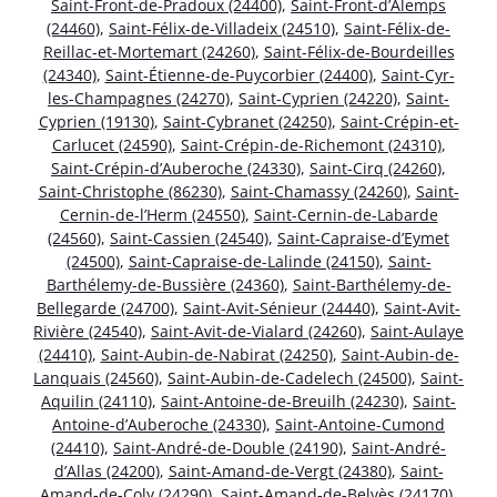
Saint-Front-de-Pradoux (24400)
,
Saint-Front-d’Alemps
(24460)
,
Saint-Félix-de-Villadeix (24510)
,
Saint-Félix-de-
Reillac-et-Mortemart (24260)
,
Saint-Félix-de-Bourdeilles
(24340)
,
Saint-Étienne-de-Puycorbier (24400)
,
Saint-Cyr-
les-Champagnes (24270)
,
Saint-Cyprien (24220)
,
Saint-
Cyprien (19130)
,
Saint-Cybranet (24250)
,
Saint-Crépin-et-
Carlucet (24590)
,
Saint-Crépin-de-Richemont (24310)
,
Saint-Crépin-d’Auberoche (24330)
,
Saint-Cirq (24260)
,
Saint-Christophe (86230)
,
Saint-Chamassy (24260)
,
Saint-
Cernin-de-l’Herm (24550)
,
Saint-Cernin-de-Labarde
(24560)
,
Saint-Cassien (24540)
,
Saint-Capraise-d’Eymet
(24500)
,
Saint-Capraise-de-Lalinde (24150)
,
Saint-
Barthélemy-de-Bussière (24360)
,
Saint-Barthélemy-de-
Bellegarde (24700)
,
Saint-Avit-Sénieur (24440)
,
Saint-Avit-
Rivière (24540)
,
Saint-Avit-de-Vialard (24260)
,
Saint-Aulaye
(24410)
,
Saint-Aubin-de-Nabirat (24250)
,
Saint-Aubin-de-
Lanquais (24560)
,
Saint-Aubin-de-Cadelech (24500)
,
Saint-
Aquilin (24110)
,
Saint-Antoine-de-Breuilh (24230)
,
Saint-
Antoine-d’Auberoche (24330)
,
Saint-Antoine-Cumond
(24410)
,
Saint-André-de-Double (24190)
,
Saint-André-
d’Allas (24200)
,
Saint-Amand-de-Vergt (24380)
,
Saint-
Amand-de-Coly (24290)
,
Saint-Amand-de-Belvès (24170)
,