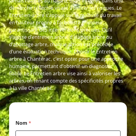
jamais réalisés au hasard, mais intégrés dans une
démarche réfléchie visant à limiter les risques. Le
Entretien arbre s’appuie sur la maîtrise du travail
en hauteur propre à l’arboriste grimpeur,
garantissant des interventions précises. Qu’il
s’agisse d’entretien arbre, d’élagage arbre ou
d’abattage arbre, chaque action est précédée
d’une évaluation technique. Choisir le Entretien
arbre à Chantérac, c’est opter pour une approche
humaine, permettant d’obtenir un diagnostic
fiable. Le Entretien arbre vise ainsi à valoriser les
arbres, en tenant compte des spécificités propres
à la ville Chantérac.
M
Nom
*
e
s
s