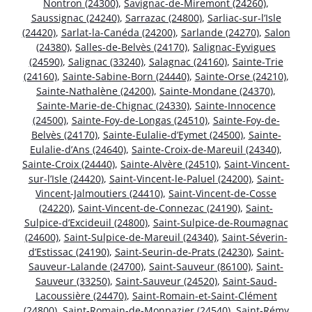
Nontron (24300)
,
Savignac-de-Miremont (24260)
,
Saussignac (24240)
,
Sarrazac (24800)
,
Sarliac-sur-l’Isle
(24420)
,
Sarlat-la-Canéda (24200)
,
Sarlande (24270)
,
Salon
(24380)
,
Salles-de-Belvès (24170)
,
Salignac-Eyvigues
(24590)
,
Salignac (33240)
,
Salagnac (24160)
,
Sainte-Trie
(24160)
,
Sainte-Sabine-Born (24440)
,
Sainte-Orse (24210)
,
Sainte-Nathalène (24200)
,
Sainte-Mondane (24370)
,
Sainte-Marie-de-Chignac (24330)
,
Sainte-Innocence
(24500)
,
Sainte-Foy-de-Longas (24510)
,
Sainte-Foy-de-
Belvès (24170)
,
Sainte-Eulalie-d’Eymet (24500)
,
Sainte-
Eulalie-d’Ans (24640)
,
Sainte-Croix-de-Mareuil (24340)
,
Sainte-Croix (24440)
,
Sainte-Alvère (24510)
,
Saint-Vincent-
sur-l’Isle (24420)
,
Saint-Vincent-le-Paluel (24200)
,
Saint-
Vincent-Jalmoutiers (24410)
,
Saint-Vincent-de-Cosse
(24220)
,
Saint-Vincent-de-Connezac (24190)
,
Saint-
Sulpice-d’Excideuil (24800)
,
Saint-Sulpice-de-Roumagnac
(24600)
,
Saint-Sulpice-de-Mareuil (24340)
,
Saint-Séverin-
d’Estissac (24190)
,
Saint-Seurin-de-Prats (24230)
,
Saint-
Sauveur-Lalande (24700)
,
Saint-Sauveur (86100)
,
Saint-
Sauveur (33250)
,
Saint-Sauveur (24520)
,
Saint-Saud-
Lacoussière (24470)
,
Saint-Romain-et-Saint-Clément
(24800)
,
Saint-Romain-de-Monpazier (24540)
,
Saint-Rémy