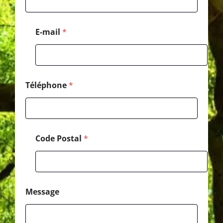
a
g
e
E-mail
*
T
é
l
é
p
h
Téléphone
*
o
n
e
*
Code Postal
*
Message