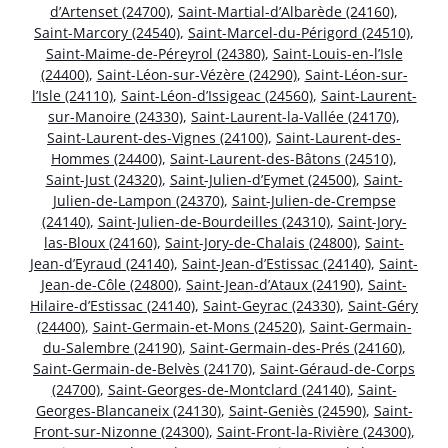
d’Artenset (24700)
,
Saint-Martial-d’Albarède (24160)
,
Saint-Marcory (24540)
,
Saint-Marcel-du-Périgord (24510)
,
Saint-Maime-de-Péreyrol (24380)
,
Saint-Louis-en-l’Isle
(24400)
,
Saint-Léon-sur-Vézère (24290)
,
Saint-Léon-sur-
l’Isle (24110)
,
Saint-Léon-d’Issigeac (24560)
,
Saint-Laurent-
sur-Manoire (24330)
,
Saint-Laurent-la-Vallée (24170)
,
Saint-Laurent-des-Vignes (24100)
,
Saint-Laurent-des-
Hommes (24400)
,
Saint-Laurent-des-Bâtons (24510)
,
Saint-Just (24320)
,
Saint-Julien-d’Eymet (24500)
,
Saint-
Julien-de-Lampon (24370)
,
Saint-Julien-de-Crempse
(24140)
,
Saint-Julien-de-Bourdeilles (24310)
,
Saint-Jory-
las-Bloux (24160)
,
Saint-Jory-de-Chalais (24800)
,
Saint-
Jean-d’Eyraud (24140)
,
Saint-Jean-d’Estissac (24140)
,
Saint-
Jean-de-Côle (24800)
,
Saint-Jean-d’Ataux (24190)
,
Saint-
Hilaire-d’Estissac (24140)
,
Saint-Geyrac (24330)
,
Saint-Géry
(24400)
,
Saint-Germain-et-Mons (24520)
,
Saint-Germain-
du-Salembre (24190)
,
Saint-Germain-des-Prés (24160)
,
Saint-Germain-de-Belvès (24170)
,
Saint-Géraud-de-Corps
(24700)
,
Saint-Georges-de-Montclard (24140)
,
Saint-
Georges-Blancaneix (24130)
,
Saint-Geniès (24590)
,
Saint-
Front-sur-Nizonne (24300)
,
Saint-Front-la-Rivière (24300)
,