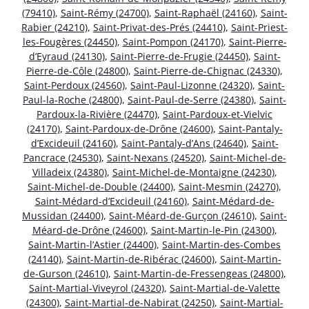
(79410)
,
Saint-Rémy (24700)
,
Saint-Raphaël (24160)
,
Saint-
Rabier (24210)
,
Saint-Privat-des-Prés (24410)
,
Saint-Priest-
les-Fougères (24450)
,
Saint-Pompon (24170)
,
Saint-Pierre-
d’Eyraud (24130)
,
Saint-Pierre-de-Frugie (24450)
,
Saint-
Pierre-de-Côle (24800)
,
Saint-Pierre-de-Chignac (24330)
,
Saint-Perdoux (24560)
,
Saint-Paul-Lizonne (24320)
,
Saint-
Paul-la-Roche (24800)
,
Saint-Paul-de-Serre (24380)
,
Saint-
Pardoux-la-Rivière (24470)
,
Saint-Pardoux-et-Vielvic
(24170)
,
Saint-Pardoux-de-Drône (24600)
,
Saint-Pantaly-
d’Excideuil (24160)
,
Saint-Pantaly-d’Ans (24640)
,
Saint-
Pancrace (24530)
,
Saint-Nexans (24520)
,
Saint-Michel-de-
Villadeix (24380)
,
Saint-Michel-de-Montaigne (24230)
,
Saint-Michel-de-Double (24400)
,
Saint-Mesmin (24270)
,
Saint-Médard-d’Excideuil (24160)
,
Saint-Médard-de-
Mussidan (24400)
,
Saint-Méard-de-Gurçon (24610)
,
Saint-
Méard-de-Drône (24600)
,
Saint-Martin-le-Pin (24300)
,
Saint-Martin-l’Astier (24400)
,
Saint-Martin-des-Combes
(24140)
,
Saint-Martin-de-Ribérac (24600)
,
Saint-Martin-
de-Gurson (24610)
,
Saint-Martin-de-Fressengeas (24800)
,
Saint-Martial-Viveyrol (24320)
,
Saint-Martial-de-Valette
(24300)
,
Saint-Martial-de-Nabirat (24250)
,
Saint-Martial-