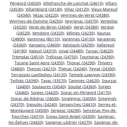
Périgord (24550)
,
Villefranche-de-Lonchat (24610)
,
Villars
(24530)
,
Villamblard (24140)
,
Villac (24120)
,
Vieux-Mareuil
(24340)
,
Vézac (24220)
,
Veyrines-de-Vergt (24380)
,
Veyrines-de-Domme (24250)
,
Veyrignac (24370)
,
Verteillac
(24320)
,
Vergt-de-Biron (24540)
,
Vergt (24380)
,
Verdon
(24520)
,
Vendoire (24320)
,
Vélines (24230)
,
Vaunac
(24800)
,
Varennes (86110)
,
Varennes (24150)
,
Varaignes
(24360)
,
Vanxains (24600)
,
Valojoulx (24290)
,
Vallereuil
(24190)
,
Valeuil (24310)
,
Urval (24480)
,
Tursac (24620)
,
Trémolat (24510)
,
Trélissac (24750)
,
Tourtoirac (24390)
,
Tocane-Saint-Apre (24350)
,
Thonac (24290)
,
Thiviers
(24800)
,
Thenon (24210)
,
Thénac (24240)
,
Teyjat (24300)
,
Terrasson-Lavilledieu (24120)
,
Temple-Laguyon (24390)
,
Teillots (24390)
,
Tayac (33570)
,
Tamniès (24620)
,
Sourzac
(24400)
,
Soulaures (24540)
,
Soudat (24360)
,
Sorges
(24460)
,
Sorges (24420)
,
Siorac-en-Périgord (24170)
,
Siorac-de-Ribérac (24600)
,
Singleyrac (24500)
,
Simeyrols
(24370)
,
Sigoulès (24240)
,
Servanches (24410)
,
Serres-et-
Montguyard (24500)
,
Sergeac (24290)
,
Sencenac-Puy-de-
Fourches (24310)
,
Sceau-Saint-Angel (24300)
,
Savignac-
les-Églises (24420)
,
Savignac-Lédrier (24270)
,
Savignac-de-