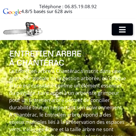
Téléphone :
06.85.19.08.92
4.8/5 basés sur 628 avis
ENTRETIEN ARBRE
À CHANTÉRAC
Le Entretien arbre à Chantérac s’inscrit dans une
approche globale de la gestion arborée, où chaque
arbre est considéré comme un élément essentiel
du paysage. Faire appel à un arboriste grimpeur
pour un Entretien arbre permet de concilier
durabilité tout en respectant son environnement.
A Chantérac, le Entretien arbre répond à des
enjeux multiples liés à la préservation des espaces
verts. L’élagage arbre et la taille arbre ne sont