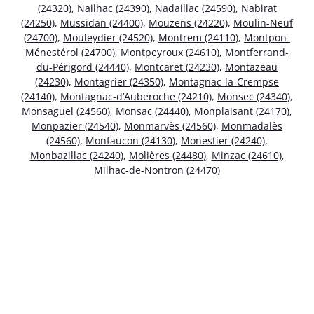
(24320)
,
Nailhac (24390)
,
Nadaillac (24590)
,
Nabirat
(24250)
,
Mussidan (24400)
,
Mouzens (24220)
,
Moulin-Neuf
(24700)
,
Mouleydier (24520)
,
Montrem (24110)
,
Montpon-
Ménestérol (24700)
,
Montpeyroux (24610)
,
Montferrand-
du-Périgord (24440)
,
Montcaret (24230)
,
Montazeau
(24230)
,
Montagrier (24350)
,
Montagnac-la-Crempse
(24140)
,
Montagnac-d’Auberoche (24210)
,
Monsec (24340)
,
Monsaguel (24560)
,
Monsac (24440)
,
Monplaisant (24170)
,
Monpazier (24540)
,
Monmarvès (24560)
,
Monmadalès
(24560)
,
Monfaucon (24130)
,
Monestier (24240)
,
Monbazillac (24240)
,
Molières (24480)
,
Minzac (24610)
,
Milhac-de-Nontron (24470)