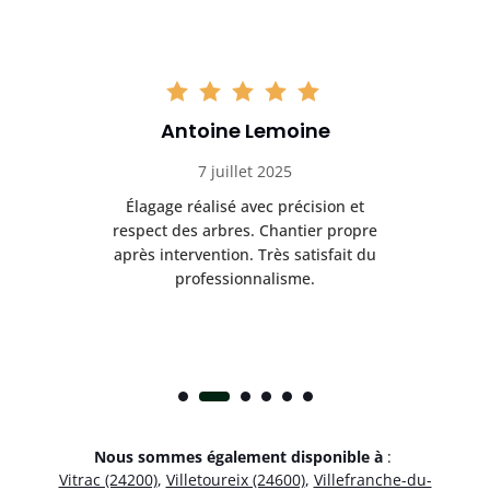
Antoine Lemoine
7 juillet 2025
es
Élagage réalisé avec précision et
Int
respect des arbres. Chantier propre
nt
après intervention. Très satisfait du
.
professionnalisme.
Nous sommes également disponible à
:
Vitrac (24200)
,
Villetoureix (24600)
,
Villefranche-du-