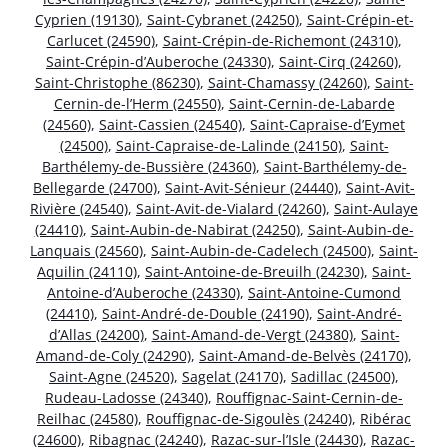
Cyprien (19130)
,
Saint-Cybranet (24250)
,
Saint-Crépin-et-
Carlucet (24590)
,
Saint-Crépin-de-Richemont (24310)
,
Saint-Crépin-d’Auberoche (24330)
,
Saint-Cirq (24260)
,
Saint-Christophe (86230)
,
Saint-Chamassy (24260)
,
Saint-
Cernin-de-l’Herm (24550)
,
Saint-Cernin-de-Labarde
(24560)
,
Saint-Cassien (24540)
,
Saint-Capraise-d’Eymet
(24500)
,
Saint-Capraise-de-Lalinde (24150)
,
Saint-
Barthélemy-de-Bussière (24360)
,
Saint-Barthélemy-de-
Bellegarde (24700)
,
Saint-Avit-Sénieur (24440)
,
Saint-Avit-
Rivière (24540)
,
Saint-Avit-de-Vialard (24260)
,
Saint-Aulaye
(24410)
,
Saint-Aubin-de-Nabirat (24250)
,
Saint-Aubin-de-
Lanquais (24560)
,
Saint-Aubin-de-Cadelech (24500)
,
Saint-
Aquilin (24110)
,
Saint-Antoine-de-Breuilh (24230)
,
Saint-
Antoine-d’Auberoche (24330)
,
Saint-Antoine-Cumond
(24410)
,
Saint-André-de-Double (24190)
,
Saint-André-
d’Allas (24200)
,
Saint-Amand-de-Vergt (24380)
,
Saint-
Amand-de-Coly (24290)
,
Saint-Amand-de-Belvès (24170)
,
Saint-Agne (24520)
,
Sagelat (24170)
,
Sadillac (24500)
,
Rudeau-Ladosse (24340)
,
Rouffignac-Saint-Cernin-de-
Reilhac (24580)
,
Rouffignac-de-Sigoulès (24240)
,
Ribérac
(24600)
,
Ribagnac (24240)
,
Razac-sur-l’Isle (24430)
,
Razac-