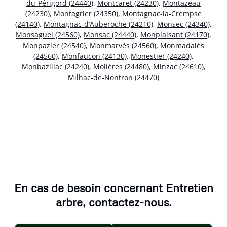
du-Périgord (24440)
,
Montcaret (24230)
,
Montazeau
(24230)
,
Montagrier (24350)
,
Montagnac-la-Crempse
(24140)
,
Montagnac-d’Auberoche (24210)
,
Monsec (24340)
,
Monsaguel (24560)
,
Monsac (24440)
,
Monplaisant (24170)
,
Monpazier (24540)
,
Monmarvès (24560)
,
Monmadalès
(24560)
,
Monfaucon (24130)
,
Monestier (24240)
,
Monbazillac (24240)
,
Molières (24480)
,
Minzac (24610)
,
Milhac-de-Nontron (24470)
En cas de besoin concernant Entretien
arbre, contactez-nous.