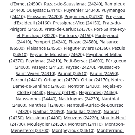
d’Eymet (24500)
,
Razac-de-Saussignac (24240)
,
Rampieux
(24440)
,
Queyssac (24140)
,
Puyrenier (24340)
,
Puymangou
(24410)
,
Proissans (24200)
,
Prigonrieux (24130)
,
Preyssac-
d’Excideuil (24160)
,
Pressignac-Vicq (24150)
,
Prats-du-
Périgord (24550)
,
Prats-de-Carlux (24370)
,
Port-Sainte-Foy-
et-Ponchapt (33220)
,
Pontours (24150)
,
Ponteyraud
(24410)
,
Pomport (24240)
,
Plazac (24580)
,
Plaisance
(86500)
,
Plaisance (24560)
,
Piégut-Pluviers (24360)
,
Pezuls
(24510)
,
Peyzac-le-Moustier (24620)
,
Peyrillac-et-Millac
(24370)
,
Peyrignac (24210)
,
Petit-Bersac (24600)
,
Périgueux
(24000)
,
Pazayac (24120)
,
Payzac (24270)
,
Paussac-et-
Saint-Vivien (24310)
,
Paunat (24510)
,
Paulin (24590)
,
Parcoul (24410)
,
Orliaguet (24370)
,
Orliac (24170)
,
Notre-
Dame-de-Sanilhac (24660)
,
Nontron (24300)
,
Nojals-et-
Clotte (24440)
,
Neuvic (24190)
,
Négrondes (24460)
,
Naussannes (24440)
,
Nastringues (24230)
,
Nanthiat
(24800)
,
Nantheuil (24800)
,
Nanteuil-Auriac-de-Bourzac
(24320)
,
Nailhac (24390)
,
Nadaillac (24590)
,
Nabirat
(24250)
,
Mussidan (24400)
,
Mouzens (24220)
,
Moulin-Neuf
(24700)
,
Mouleydier (24520)
,
Montrem (24110)
,
Montpon-
Ménestérol (24700)
,
Montpeyroux (24610)
,
Montferrand-