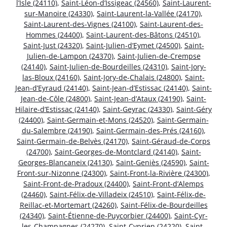
l’Isle (24110)
,
Saint-Léon-d’Issigeac (24560)
,
Saint-Laurent-
sur-Manoire (24330)
,
Saint-Laurent-la-Vallée (24170)
,
Saint-Laurent-des-Vignes (24100)
,
Saint-Laurent-des-
Hommes (24400)
,
Saint-Laurent-des-Bâtons (24510)
,
Saint-Just (24320)
,
Saint-Julien-d’Eymet (24500)
,
Saint-
Julien-de-Lampon (24370)
,
Saint-Julien-de-Crempse
(24140)
,
Saint-Julien-de-Bourdeilles (24310)
,
Saint-Jory-
las-Bloux (24160)
,
Saint-Jory-de-Chalais (24800)
,
Saint-
Jean-d’Eyraud (24140)
,
Saint-Jean-d’Estissac (24140)
,
Saint-
Jean-de-Côle (24800)
,
Saint-Jean-d’Ataux (24190)
,
Saint-
Hilaire-d’Estissac (24140)
,
Saint-Geyrac (24330)
,
Saint-Géry
(24400)
,
Saint-Germain-et-Mons (24520)
,
Saint-Germain-
du-Salembre (24190)
,
Saint-Germain-des-Prés (24160)
,
Saint-Germain-de-Belvès (24170)
,
Saint-Géraud-de-Corps
(24700)
,
Saint-Georges-de-Montclard (24140)
,
Saint-
Georges-Blancaneix (24130)
,
Saint-Geniès (24590)
,
Saint-
Front-sur-Nizonne (24300)
,
Saint-Front-la-Rivière (24300)
,
Saint-Front-de-Pradoux (24400)
,
Saint-Front-d’Alemps
(24460)
,
Saint-Félix-de-Villadeix (24510)
,
Saint-Félix-de-
Reillac-et-Mortemart (24260)
,
Saint-Félix-de-Bourdeilles
(24340)
,
Saint-Étienne-de-Puycorbier (24400)
,
Saint-Cyr-
les-Champagnes (24270)
,
Saint-Cyprien (24220)
,
Saint-