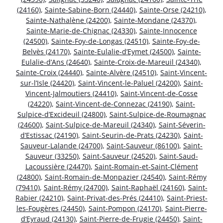
(24160)
,
Sainte-Sabine-Born (24440)
,
Sainte-Orse (24210)
,
Sainte-Nathalène (24200)
,
Sainte-Mondane (24370)
,
Sainte-Marie-de-Chignac (24330)
,
Sainte-Innocence
(24500)
,
Sainte-Foy-de-Longas (24510)
,
Sainte-Foy-de-
Belvès (24170)
,
Sainte-Eulalie-d’Eymet (24500)
,
Sainte-
Eulalie-d’Ans (24640)
,
Sainte-Croix-de-Mareuil (24340)
,
Sainte-Croix (24440)
,
Sainte-Alvère (24510)
,
Saint-Vincent-
sur-l’Isle (24420)
,
Saint-Vincent-le-Paluel (24200)
,
Saint-
Vincent-Jalmoutiers (24410)
,
Saint-Vincent-de-Cosse
(24220)
,
Saint-Vincent-de-Connezac (24190)
,
Saint-
Sulpice-d’Excideuil (24800)
,
Saint-Sulpice-de-Roumagnac
(24600)
,
Saint-Sulpice-de-Mareuil (24340)
,
Saint-Séverin-
d’Estissac (24190)
,
Saint-Seurin-de-Prats (24230)
,
Saint-
Sauveur-Lalande (24700)
,
Saint-Sauveur (86100)
,
Saint-
Sauveur (33250)
,
Saint-Sauveur (24520)
,
Saint-Saud-
Lacoussière (24470)
,
Saint-Romain-et-Saint-Clément
(24800)
,
Saint-Romain-de-Monpazier (24540)
,
Saint-Rémy
(79410)
,
Saint-Rémy (24700)
,
Saint-Raphaël (24160)
,
Saint-
Rabier (24210)
,
Saint-Privat-des-Prés (24410)
,
Saint-Priest-
les-Fougères (24450)
,
Saint-Pompon (24170)
,
Saint-Pierre-
d’Eyraud (24130)
,
Saint-Pierre-de-Frugie (24450)
,
Saint-