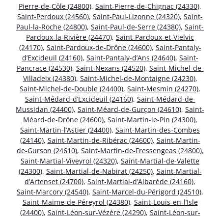
Pierre-de-Côle (24800)
,
Saint-Pierre-de-Chignac (24330)
,
Saint-Perdoux (24560)
,
Saint-Paul-Lizonne (24320)
,
Saint-
Paul-la-Roche (24800)
,
Saint-Paul-de-Serre (24380)
,
Saint-
Pardoux-la-Rivière (24470)
,
Saint-Pardoux-et-Vielvic
(24170)
,
Saint-Pardoux-de-Drône (24600)
,
Saint-Pantaly-
d’Excideuil (24160)
,
Saint-Pantaly-d’Ans (24640)
,
Saint-
Pancrace (24530)
,
Saint-Nexans (24520)
,
Saint-Michel-de-
Villadeix (24380)
,
Saint-Michel-de-Montaigne (24230)
,
Saint-Michel-de-Double (24400)
,
Saint-Mesmin (24270)
,
Saint-Médard-d’Excideuil (24160)
,
Saint-Médard-de-
Mussidan (24400)
,
Saint-Méard-de-Gurçon (24610)
,
Saint-
Méard-de-Drône (24600)
,
Saint-Martin-le-Pin (24300)
,
Saint-Martin-l’Astier (24400)
,
Saint-Martin-des-Combes
(24140)
,
Saint-Martin-de-Ribérac (24600)
,
Saint-Martin-
de-Gurson (24610)
,
Saint-Martin-de-Fressengeas (24800)
,
Saint-Martial-Viveyrol (24320)
,
Saint-Martial-de-Valette
(24300)
,
Saint-Martial-de-Nabirat (24250)
,
Saint-Martial-
d’Artenset (24700)
,
Saint-Martial-d’Albarède (24160)
,
Saint-Marcory (24540)
,
Saint-Marcel-du-Périgord (24510)
,
Saint-Maime-de-Péreyrol (24380)
,
Saint-Louis-en-l’Isle
(24400)
,
Saint-Léon-sur-Vézère (24290)
,
Saint-Léon-sur-