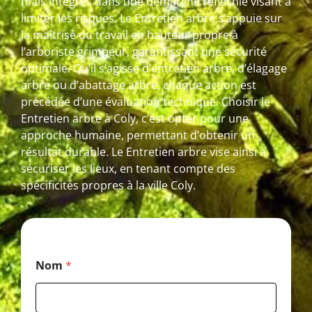
mais intégrés dans une démarche réfléchie visant à
limiter les risques. Le Entretien arbre s’appuie sur
la maîtrise du travail en hauteur propre à
l’arboriste grimpeur, garantissant une sécurité
optimale. Qu’il s’agisse d’entretien arbre, d’élagage
arbre ou d’abattage arbre, chaque action est
précédée d’une évaluation technique. Choisir le
Entretien arbre à Coly, c’est opter pour une
approche humaine, permettant d’obtenir un
résultat durable. Le Entretien arbre vise ainsi à
sécuriser les lieux, en tenant compte des
spécificités propres à la ville Coly.
T
Nom
*
é
l
é
p