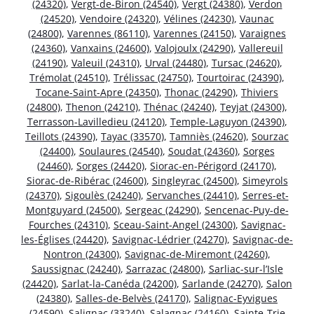
(24320)
,
Vergt-de-Biron (24540)
,
Vergt (24380)
,
Verdon
(24520)
,
Vendoire (24320)
,
Vélines (24230)
,
Vaunac
(24800)
,
Varennes (86110)
,
Varennes (24150)
,
Varaignes
(24360)
,
Vanxains (24600)
,
Valojoulx (24290)
,
Vallereuil
(24190)
,
Valeuil (24310)
,
Urval (24480)
,
Tursac (24620)
,
Trémolat (24510)
,
Trélissac (24750)
,
Tourtoirac (24390)
,
Tocane-Saint-Apre (24350)
,
Thonac (24290)
,
Thiviers
(24800)
,
Thenon (24210)
,
Thénac (24240)
,
Teyjat (24300)
,
Terrasson-Lavilledieu (24120)
,
Temple-Laguyon (24390)
,
Teillots (24390)
,
Tayac (33570)
,
Tamniès (24620)
,
Sourzac
(24400)
,
Soulaures (24540)
,
Soudat (24360)
,
Sorges
(24460)
,
Sorges (24420)
,
Siorac-en-Périgord (24170)
,
Siorac-de-Ribérac (24600)
,
Singleyrac (24500)
,
Simeyrols
(24370)
,
Sigoulès (24240)
,
Servanches (24410)
,
Serres-et-
Montguyard (24500)
,
Sergeac (24290)
,
Sencenac-Puy-de-
Fourches (24310)
,
Sceau-Saint-Angel (24300)
,
Savignac-
les-Églises (24420)
,
Savignac-Lédrier (24270)
,
Savignac-de-
Nontron (24300)
,
Savignac-de-Miremont (24260)
,
Saussignac (24240)
,
Sarrazac (24800)
,
Sarliac-sur-l’Isle
(24420)
,
Sarlat-la-Canéda (24200)
,
Sarlande (24270)
,
Salon
(24380)
,
Salles-de-Belvès (24170)
,
Salignac-Eyvigues
(24590)
,
Salignac (33240)
,
Salagnac (24160)
,
Sainte-Trie