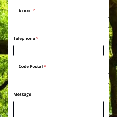
h
o
E-mail
*
n
e
*
M
e
s
Téléphone
*
s
a
g
e
Code Postal
*
Message