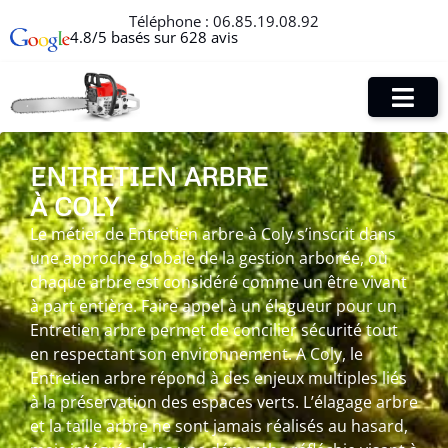
Téléphone :
06.85.19.08.92
4.8/5 basés sur 628 avis
ENTRETIEN ARBRE
À COLY
Le métier de Entretien arbre à Coly s’inscrit dans
une approche globale de la gestion arborée, où
chaque arbre est considéré comme un être vivant
à part entière. Faire appel à un élagueur pour un
Entretien arbre permet de concilier sécurité tout
en respectant son environnement. A Coly, le
Entretien arbre répond à des enjeux multiples liés
à la préservation des espaces verts. L’élagage arbre
et la taille arbre ne sont jamais réalisés au hasard,