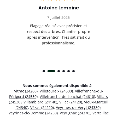
Antoine Lemoine
7 juillet 2025
es
Élagage réalisé avec précision et
Int
respect des arbres. Chantier propre
nt
après intervention. Très satisfait du
.
professionnalisme.
Nous sommes également disponible à
:
Vitrac (24200)
,
Villetoureix (24600)
,
Villefranche-du-
Périgord (24550)
,
Villefranche-de-Lonchat (24610)
,
Villars
(24530)
,
Villamblard (24140)
,
Villac (24120)
,
Vieux-Mareuil
(24340)
,
Vézac (24220)
,
Veyrines-de-Vergt (24380)
,
Veyrines-de-Domme (24250)
,
Veyrignac (24370)
,
Verteillac