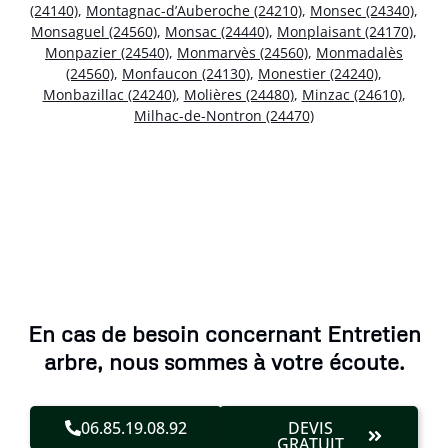
(24140)
,
Montagnac-d’Auberoche (24210)
,
Monsec (24340)
,
Monsaguel (24560)
,
Monsac (24440)
,
Monplaisant (24170)
,
Monpazier (24540)
,
Monmarvès (24560)
,
Monmadalès
(24560)
,
Monfaucon (24130)
,
Monestier (24240)
,
Monbazillac (24240)
,
Molières (24480)
,
Minzac (24610)
,
Milhac-de-Nontron (24470)
En cas de besoin concernant Entretien
arbre, nous sommes à votre écoute.
06.85.19.08.92
DEVIS
GRATUIT