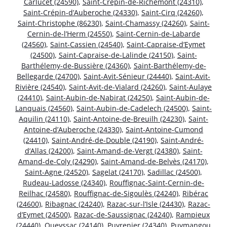
Carlucet (24590)
,
Saint-Crépin-de-Richemont (24310)
,
Saint-Crépin-d’Auberoche (24330)
,
Saint-Cirq (24260)
,
Saint-Christophe (86230)
,
Saint-Chamassy (24260)
,
Saint-
Cernin-de-l’Herm (24550)
,
Saint-Cernin-de-Labarde
(24560)
,
Saint-Cassien (24540)
,
Saint-Capraise-d’Eymet
(24500)
,
Saint-Capraise-de-Lalinde (24150)
,
Saint-
Barthélemy-de-Bussière (24360)
,
Saint-Barthélemy-de-
Bellegarde (24700)
,
Saint-Avit-Sénieur (24440)
,
Saint-Avit-
Rivière (24540)
,
Saint-Avit-de-Vialard (24260)
,
Saint-Aulaye
(24410)
,
Saint-Aubin-de-Nabirat (24250)
,
Saint-Aubin-de-
Lanquais (24560)
,
Saint-Aubin-de-Cadelech (24500)
,
Saint-
Aquilin (24110)
,
Saint-Antoine-de-Breuilh (24230)
,
Saint-
Antoine-d’Auberoche (24330)
,
Saint-Antoine-Cumond
(24410)
,
Saint-André-de-Double (24190)
,
Saint-André-
d’Allas (24200)
,
Saint-Amand-de-Vergt (24380)
,
Saint-
Amand-de-Coly (24290)
,
Saint-Amand-de-Belvès (24170)
,
Saint-Agne (24520)
,
Sagelat (24170)
,
Sadillac (24500)
,
Rudeau-Ladosse (24340)
,
Rouffignac-Saint-Cernin-de-
Reilhac (24580)
,
Rouffignac-de-Sigoulès (24240)
,
Ribérac
(24600)
,
Ribagnac (24240)
,
Razac-sur-l’Isle (24430)
,
Razac-
d’Eymet (24500)
,
Razac-de-Saussignac (24240)
,
Rampieux
(24440)
,
Queyssac (24140)
,
Puyrenier (24340)
,
Puymangou