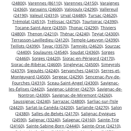
(24800)
,
Varennes (86110)
,
Varennes (24150)
,
Varaignes
(24360)
,
Vanxains (24600)
,
Valojoulx (24290)
,
Vallereuil
(24190)
,
Valeuil (24310)
,
Urval (24480)
,
Tursac (24620)
,
Trémolat (24510)
,
Trélissac (24750)
,
Tourtoirac (24390)
,
Tocane-Saint-Apre (24350)
,
Thonac (24290)
,
Thiviers
(24800)
,
Thenon (24210)
,
Thénac (24240)
,
Teyjat (24300)
,
Terrasson-Lavilledieu (24120)
,
Temple-Laguyon (24390)
,
Teillots (24390)
,
Tayac (33570)
,
Tamniès (24620)
,
Sourzac
(24400)
,
Soulaures (24540)
,
Soudat (24360)
,
Sorges
(24460)
,
Sorges (24420)
,
Siorac-en-Périgord (24170)
,
Siorac-de-Ribérac (24600)
,
Singleyrac (24500)
,
Simeyrols
(24370)
,
Sigoulès (24240)
,
Servanches (24410)
,
Serres-et-
Montguyard (24500)
,
Sergeac (24290)
,
Sencenac-Puy-de-
Fourches (24310)
,
Sceau-Saint-Angel (24300)
,
Savignac-
les-Églises (24420)
,
Savignac-Lédrier (24270)
,
Savignac-de-
Nontron (24300)
,
Savignac-de-Miremont (24260)
,
Saussignac (24240)
,
Sarrazac (24800)
,
Sarliac-sur-l’Isle
(24420)
,
Sarlat-la-Canéda (24200)
,
Sarlande (24270)
,
Salon
(24380)
,
Salles-de-Belvès (24170)
,
Salignac-Eyvigues
(24590)
,
Salignac (33240)
,
Salagnac (24160)
,
Sainte-Trie
(24160)
,
Sainte-Sabine-Born (24440)
,
Sainte-Orse (24210)
,