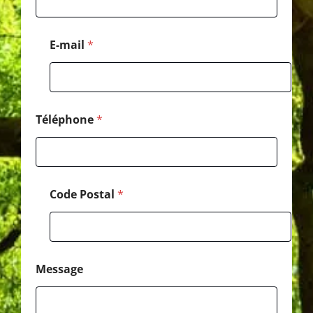
a
l
*
E-mail
*
N
o
m
Téléphone
*
Code Postal
*
Message