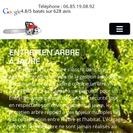
Téléphone :
06.85.19.08.92
4.8/5 basés sur 628 avis
ENTRETIEN ARBRE
À JAURE
Le Entretien arbre à Jaure s’inscrit dans une
approche professionnelle de la gestion arborée, où
chaque arbre est considéré comme un être vivant
à part entière. Faire appel à un élagueur pour un
Entretien arbre permet de concilier sécurité tout
en respectant son environnement. A Jaure, le
Entretien arbre répond à des enjeux multiples liés
à la cohabitation entre l’arbre et l’habitat. L’élagage
arbre et la taille arbre ne sont jamais réalisés au