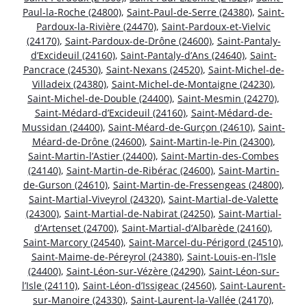
Paul-la-Roche (24800)
,
Saint-Paul-de-Serre (24380)
,
Saint-
Pardoux-la-Rivière (24470)
,
Saint-Pardoux-et-Vielvic
(24170)
,
Saint-Pardoux-de-Drône (24600)
,
Saint-Pantaly-
d’Excideuil (24160)
,
Saint-Pantaly-d’Ans (24640)
,
Saint-
Pancrace (24530)
,
Saint-Nexans (24520)
,
Saint-Michel-de-
Villadeix (24380)
,
Saint-Michel-de-Montaigne (24230)
,
Saint-Michel-de-Double (24400)
,
Saint-Mesmin (24270)
,
Saint-Médard-d’Excideuil (24160)
,
Saint-Médard-de-
Mussidan (24400)
,
Saint-Méard-de-Gurçon (24610)
,
Saint-
Méard-de-Drône (24600)
,
Saint-Martin-le-Pin (24300)
,
Saint-Martin-l’Astier (24400)
,
Saint-Martin-des-Combes
(24140)
,
Saint-Martin-de-Ribérac (24600)
,
Saint-Martin-
de-Gurson (24610)
,
Saint-Martin-de-Fressengeas (24800)
,
Saint-Martial-Viveyrol (24320)
,
Saint-Martial-de-Valette
(24300)
,
Saint-Martial-de-Nabirat (24250)
,
Saint-Martial-
d’Artenset (24700)
,
Saint-Martial-d’Albarède (24160)
,
Saint-Marcory (24540)
,
Saint-Marcel-du-Périgord (24510)
,
Saint-Maime-de-Péreyrol (24380)
,
Saint-Louis-en-l’Isle
(24400)
,
Saint-Léon-sur-Vézère (24290)
,
Saint-Léon-sur-
l’Isle (24110)
,
Saint-Léon-d’Issigeac (24560)
,
Saint-Laurent-
sur-Manoire (24330)
,
Saint-Laurent-la-Vallée (24170)
,