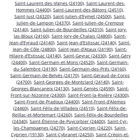
Saint-Laurent-des-Vignes (24100)
,
Saint-Laurent-des-
Hommes (24400)
,
Saint-Laurent-des-Bâtons (24510)
,
Saint-Just (24320)
,
Saint-Julien-d’Eymet (24500)
,
Saint-
Julien-de-Lampon (24370)
,
Saint-Julien-de-Crempse
(24140)
,
Saint-Julien-de-Bourdeilles (24310)
,
Saint-Jory-
las-Bloux (24160)
,
Saint-Jory-de-Chalais (24800)
,
Saint-
Jean-d’Eyraud (24140)
,
Saint-Jean-d’Estissac (24140)
,
Saint-
Jean-de-Côle (24800)
,
Saint-Jean-d’Ataux (24190)
,
Saint-
Hilaire-d’Estissac (24140)
,
Saint-Geyrac (24330)
,
Saint-Géry
(24400)
,
Saint-Germain-et-Mons (24520)
,
Saint-Germain-
du-Salembre (24190)
,
Saint-Germain-des-Prés (24160)
,
Saint-Germain-de-Belvès (24170)
,
Saint-Géraud-de-Corps
(24700)
,
Saint-Georges-de-Montclard (24140)
,
Saint-
Georges-Blancaneix (24130)
,
Saint-Geniès (24590)
,
Saint-
Front-sur-Nizonne (24300)
,
Saint-Front-la-Rivière (24300)
,
Saint-Front-de-Pradoux (24400)
,
Saint-Front-d’Alemps
(24460)
,
Saint-Félix-de-Villadeix (24510)
,
Saint-Félix-de-
Reillac-et-Mortemart (24260)
,
Saint-Félix-de-Bourdeilles
(24340)
,
Saint-Étienne-de-Puycorbier (24400)
,
Saint-Cyr-
les-Champagnes (24270)
,
Saint-Cyprien (24220)
,
Saint-
Cyprien (19130)
,
Saint-Cybranet (24250)
,
Saint-Crépin-et-