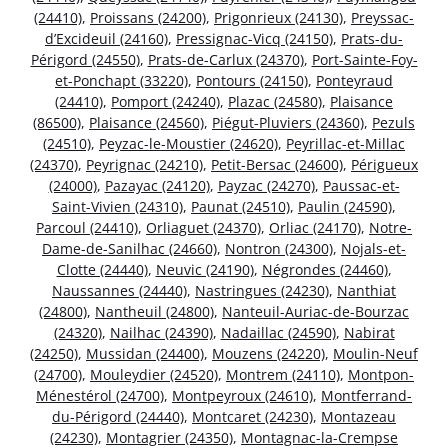
(24410)
,
Proissans (24200)
,
Prigonrieux (24130)
,
Preyssac-
d’Excideuil (24160)
,
Pressignac-Vicq (24150)
,
Prats-du-
Périgord (24550)
,
Prats-de-Carlux (24370)
,
Port-Sainte-Foy-
et-Ponchapt (33220)
,
Pontours (24150)
,
Ponteyraud
(24410)
,
Pomport (24240)
,
Plazac (24580)
,
Plaisance
(86500)
,
Plaisance (24560)
,
Piégut-Pluviers (24360)
,
Pezuls
(24510)
,
Peyzac-le-Moustier (24620)
,
Peyrillac-et-Millac
(24370)
,
Peyrignac (24210)
,
Petit-Bersac (24600)
,
Périgueux
(24000)
,
Pazayac (24120)
,
Payzac (24270)
,
Paussac-et-
Saint-Vivien (24310)
,
Paunat (24510)
,
Paulin (24590)
,
Parcoul (24410)
,
Orliaguet (24370)
,
Orliac (24170)
,
Notre-
Dame-de-Sanilhac (24660)
,
Nontron (24300)
,
Nojals-et-
Clotte (24440)
,
Neuvic (24190)
,
Négrondes (24460)
,
Naussannes (24440)
,
Nastringues (24230)
,
Nanthiat
(24800)
,
Nantheuil (24800)
,
Nanteuil-Auriac-de-Bourzac
(24320)
,
Nailhac (24390)
,
Nadaillac (24590)
,
Nabirat
(24250)
,
Mussidan (24400)
,
Mouzens (24220)
,
Moulin-Neuf
(24700)
,
Mouleydier (24520)
,
Montrem (24110)
,
Montpon-
Ménestérol (24700)
,
Montpeyroux (24610)
,
Montferrand-
du-Périgord (24440)
,
Montcaret (24230)
,
Montazeau
(24230)
,
Montagrier (24350)
,
Montagnac-la-Crempse