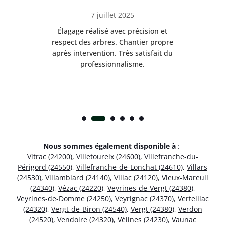
7 juillet 2025
es
Élagage réalisé avec précision et
Int
respect des arbres. Chantier propre
nt
après intervention. Très satisfait du
.
professionnalisme.
Nous sommes également disponible à
:
Vitrac (24200)
,
Villetoureix (24600)
,
Villefranche-du-
Périgord (24550)
,
Villefranche-de-Lonchat (24610)
,
Villars
(24530)
,
Villamblard (24140)
,
Villac (24120)
,
Vieux-Mareuil
(24340)
,
Vézac (24220)
,
Veyrines-de-Vergt (24380)
,
Veyrines-de-Domme (24250)
,
Veyrignac (24370)
,
Verteillac
(24320)
,
Vergt-de-Biron (24540)
,
Vergt (24380)
,
Verdon
(24520)
,
Vendoire (24320)
,
Vélines (24230)
,
Vaunac