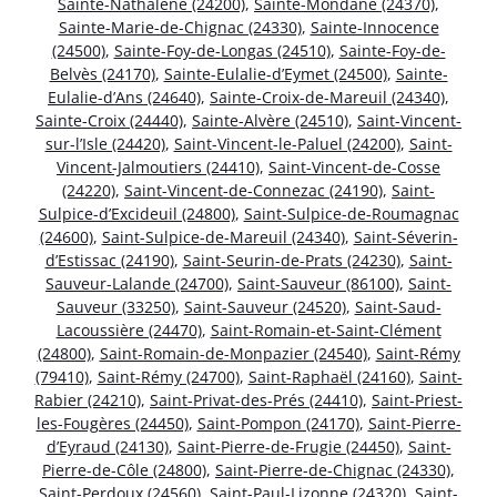
Sainte-Nathalène (24200)
,
Sainte-Mondane (24370)
,
Sainte-Marie-de-Chignac (24330)
,
Sainte-Innocence
(24500)
,
Sainte-Foy-de-Longas (24510)
,
Sainte-Foy-de-
Belvès (24170)
,
Sainte-Eulalie-d’Eymet (24500)
,
Sainte-
Eulalie-d’Ans (24640)
,
Sainte-Croix-de-Mareuil (24340)
,
Sainte-Croix (24440)
,
Sainte-Alvère (24510)
,
Saint-Vincent-
sur-l’Isle (24420)
,
Saint-Vincent-le-Paluel (24200)
,
Saint-
Vincent-Jalmoutiers (24410)
,
Saint-Vincent-de-Cosse
(24220)
,
Saint-Vincent-de-Connezac (24190)
,
Saint-
Sulpice-d’Excideuil (24800)
,
Saint-Sulpice-de-Roumagnac
(24600)
,
Saint-Sulpice-de-Mareuil (24340)
,
Saint-Séverin-
d’Estissac (24190)
,
Saint-Seurin-de-Prats (24230)
,
Saint-
Sauveur-Lalande (24700)
,
Saint-Sauveur (86100)
,
Saint-
Sauveur (33250)
,
Saint-Sauveur (24520)
,
Saint-Saud-
Lacoussière (24470)
,
Saint-Romain-et-Saint-Clément
(24800)
,
Saint-Romain-de-Monpazier (24540)
,
Saint-Rémy
(79410)
,
Saint-Rémy (24700)
,
Saint-Raphaël (24160)
,
Saint-
Rabier (24210)
,
Saint-Privat-des-Prés (24410)
,
Saint-Priest-
les-Fougères (24450)
,
Saint-Pompon (24170)
,
Saint-Pierre-
d’Eyraud (24130)
,
Saint-Pierre-de-Frugie (24450)
,
Saint-
Pierre-de-Côle (24800)
,
Saint-Pierre-de-Chignac (24330)
,
Saint-Perdoux (24560)
,
Saint-Paul-Lizonne (24320)
,
Saint-