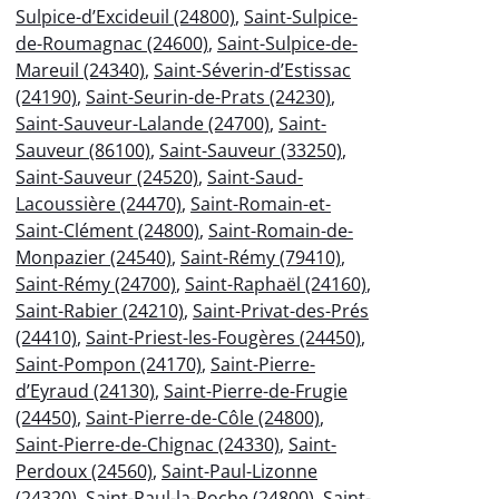
Sulpice-d’Excideuil (24800)
,
Saint-Sulpice-
de-Roumagnac (24600)
,
Saint-Sulpice-de-
Mareuil (24340)
,
Saint-Séverin-d’Estissac
(24190)
,
Saint-Seurin-de-Prats (24230)
,
Saint-Sauveur-Lalande (24700)
,
Saint-
Sauveur (86100)
,
Saint-Sauveur (33250)
,
Saint-Sauveur (24520)
,
Saint-Saud-
Lacoussière (24470)
,
Saint-Romain-et-
Saint-Clément (24800)
,
Saint-Romain-de-
Monpazier (24540)
,
Saint-Rémy (79410)
,
Saint-Rémy (24700)
,
Saint-Raphaël (24160)
,
Saint-Rabier (24210)
,
Saint-Privat-des-Prés
(24410)
,
Saint-Priest-les-Fougères (24450)
,
Saint-Pompon (24170)
,
Saint-Pierre-
d’Eyraud (24130)
,
Saint-Pierre-de-Frugie
(24450)
,
Saint-Pierre-de-Côle (24800)
,
Saint-Pierre-de-Chignac (24330)
,
Saint-
Perdoux (24560)
,
Saint-Paul-Lizonne
(24320)
,
Saint-Paul-la-Roche (24800)
,
Saint-