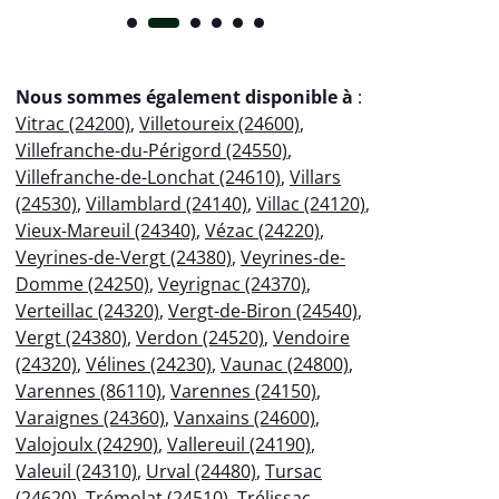
Nous sommes également disponible à
:
Vitrac (24200)
,
Villetoureix (24600)
,
Villefranche-du-Périgord (24550)
,
Villefranche-de-Lonchat (24610)
,
Villars
(24530)
,
Villamblard (24140)
,
Villac (24120)
,
Vieux-Mareuil (24340)
,
Vézac (24220)
,
Veyrines-de-Vergt (24380)
,
Veyrines-de-
Domme (24250)
,
Veyrignac (24370)
,
Verteillac (24320)
,
Vergt-de-Biron (24540)
,
Vergt (24380)
,
Verdon (24520)
,
Vendoire
(24320)
,
Vélines (24230)
,
Vaunac (24800)
,
Varennes (86110)
,
Varennes (24150)
,
Varaignes (24360)
,
Vanxains (24600)
,
Valojoulx (24290)
,
Vallereuil (24190)
,
Valeuil (24310)
,
Urval (24480)
,
Tursac
(24620)
,
Trémolat (24510)
,
Trélissac