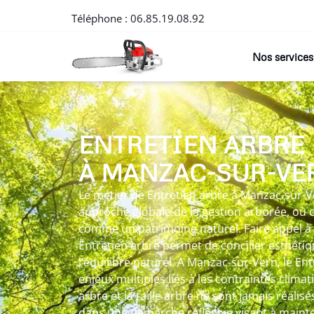
Téléphone :
06.85.19.08.92
Nos services
ENTRETIEN ARBRE
À MANZAC-SUR-VE
Le métier de Entretien arbre à Manzac-sur-Ve
approche globale de la gestion arborée, où 
comme un patrimoine naturel. Faire appel à
Entretien arbre permet de concilier esthéti
l’équilibre naturel. A Manzac-sur-Vern, le En
enjeux multiples liés à les contraintes climat
arbre et la taille arbre ne sont jamais réalis
dans une démarche réfléchie visant à mainten