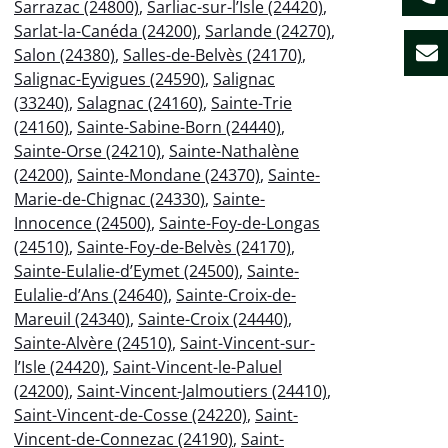
Sarrazac (24800)
,
Sarliac-sur-l’Isle (24420)
,
Sarlat-la-Canéda (24200)
,
Sarlande (24270)
,
Salon (24380)
,
Salles-de-Belvès (24170)
,
Salignac-Eyvigues (24590)
,
Salignac
(33240)
,
Salagnac (24160)
,
Sainte-Trie
(24160)
,
Sainte-Sabine-Born (24440)
,
Sainte-Orse (24210)
,
Sainte-Nathalène
(24200)
,
Sainte-Mondane (24370)
,
Sainte-
Marie-de-Chignac (24330)
,
Sainte-
Innocence (24500)
,
Sainte-Foy-de-Longas
(24510)
,
Sainte-Foy-de-Belvès (24170)
,
Sainte-Eulalie-d’Eymet (24500)
,
Sainte-
Eulalie-d’Ans (24640)
,
Sainte-Croix-de-
Mareuil (24340)
,
Sainte-Croix (24440)
,
Sainte-Alvère (24510)
,
Saint-Vincent-sur-
l’Isle (24420)
,
Saint-Vincent-le-Paluel
(24200)
,
Saint-Vincent-Jalmoutiers (24410)
,
Saint-Vincent-de-Cosse (24220)
,
Saint-
Vincent-de-Connezac (24190)
,
Saint-