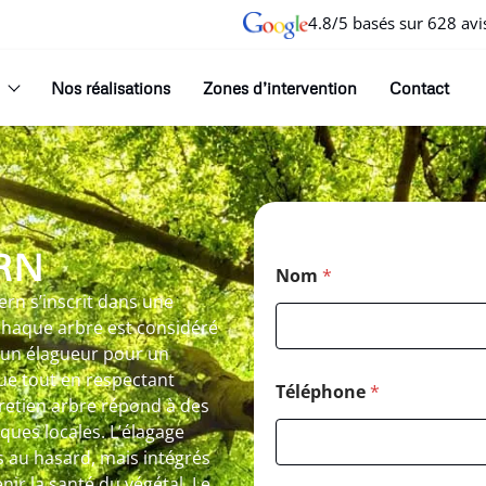
4.8/5 basés sur 628 avi
Nos réalisations
Zones d’intervention
Contact
RN
Nom
*
rn s’inscrit dans une
chaque arbre est considéré
 un élagueur pour un
que tout en respectant
Téléphone
*
tretien arbre répond à des
iques locales. L’élagage
és au hasard, mais intégrés
ir la santé du végétal. Le