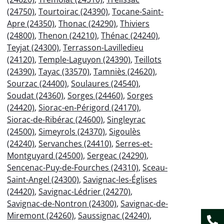
(24750)
,
Tourtoirac (24390)
,
Tocane-Saint-
Apre (24350)
,
Thonac (24290)
,
Thiviers
(24800)
,
Thenon (24210)
,
Thénac (24240)
,
Teyjat (24300)
,
Terrasson-Lavilledieu
(24120)
,
Temple-Laguyon (24390)
,
Teillots
(24390)
,
Tayac (33570)
,
Tamniès (24620)
,
Sourzac (24400)
,
Soulaures (24540)
,
Soudat (24360)
,
Sorges (24460)
,
Sorges
(24420)
,
Siorac-en-Périgord (24170)
,
Siorac-de-Ribérac (24600)
,
Singleyrac
(24500)
,
Simeyrols (24370)
,
Sigoulès
(24240)
,
Servanches (24410)
,
Serres-et-
Montguyard (24500)
,
Sergeac (24290)
,
Sencenac-Puy-de-Fourches (24310)
,
Sceau-
Saint-Angel (24300)
,
Savignac-les-Églises
(24420)
,
Savignac-Lédrier (24270)
,
Savignac-de-Nontron (24300)
,
Savignac-de-
Miremont (24260)
,
Saussignac (24240)
,