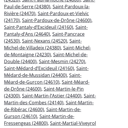
Paul-de-Serre (24380)
,
Saint-Pardoux-la-
Rivière (24470)
,
Saint-Pardoux-et-Vielvic
(24170)
,
Saint-Pardoux-de-Drône (24600)
,
Saint-Pantaly-d’Excideuil (24160)
,
Saint-
Pantaly-d’Ans (24640)
,
Saint-Pancrace
(24530)
,
Saint-Nexans (24520)
,
Saint-
Michel-de-Villadeix (24380)
,
Saint-Michel-
de-Montaigne (24230)
,
Saint-Michel-de-
Double (24400)
,
Saint-Mesmin (24270)
,
Saint-Médard-d’Excideuil (24160)
,
Saint-
Médard-de-Mussidan (24400)
,
Saint-
Méard-de-Gurçon (24610)
,
Saint-Méard-
de-Drône (24600)
,
Saint-Martin-le-Pin
(24300)
,
Saint-Martin-l’Astier (24400)
,
Saint-
Martin-des-Combes (24140)
,
Saint-Martin-
de-Ribérac (24600)
,
Saint-Martin-de-
Gurson (24610)
,
Saint-Martin-de-
Fressengeas (24800)
,
Saint-Martial-Viveyrol