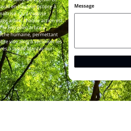
Message
ravail en hauteur propre à
îtrisé. Qu’il s’agisse
tage arbre, chaque action est
 le Entretien arbre à
roche humaine, permettant
bre vise ainsi à sécuriser les
res à la ville Manzac-sur-