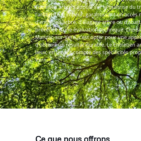
Entretien arbre s’appuie sur la maîtrise du t
l’arboriste grimpeur, garantissant un accès ma
d’entretien arbre, d’élagage arbre ou d’abat
précédée d’une évaluation technique. Choisir
Manzac-sur-Vern, c’est opter pour une app
d’obtenir un résultat durable. Le Entretien ar
lieux, en tenant compte des spécificités prop
Vern.
Ce que nous offrons