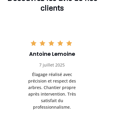
clients
Antoine Lemoine
Pasc
7 juillet 2025
22 
Élagage réalisé avec
Interven
précision et respect des
efficace
arbres. Chantier propre
devenu da
après intervention. Très
sérieux
satisfait du
conseils
professionnalisme.
san