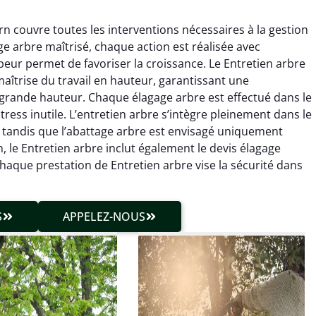
n couvre toutes les interventions nécessaires à la gestion
age arbre maîtrisé, chaque action est réalisée avec
peur permet de favoriser la croissance. Le Entretien arbre
aîtrise du travail en hauteur, garantissant une
grande hauteur. Chaque élagage arbre est effectué dans le
stress inutile. L’entretien arbre s’intègre pleinement dans le
hieu Roussel
Julien Caradec
 tandis que l’abattage arbre est envisagé uniquement
n, le Entretien arbre inclut également le devis élagage
 décembre 2025
18 juin 2025
Chaque prestation de Entretien arbre vise la sécurité dans
vention propre et
Travail très soigné sur des
cise malgré des
arbres difficiles d’accès.
ons compliquées. Le
Intervention sécurisée,
S
APPELEZ-NOUS
tat est exactement
propre et parfaitement
me à mes attentes.
maîtrisée. Résultat
impeccable.