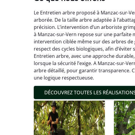
Le Entretien arbre proposé à Manzac-sur-Ver
arborée. De la taille arbre adaptée à l’abatt
précision. L’intervention d’un arboriste grim
à Manzac-sur-Vern repose sur une parfaite m
intervention ciblée même sur des arbres de 
respect des cycles biologiques, afin d’éviter 
Mat
Entretien arbre, avec une approche durable,
lorsque la sécurité l’exige. A Manzac-sur-Ver
19
arbre détaillé, pour garantir transparence. 
Inter
une logique respectueuse.
pré
conditi
DÉCOUVREZ TOUTES LES RÉALISATION
résul
confor