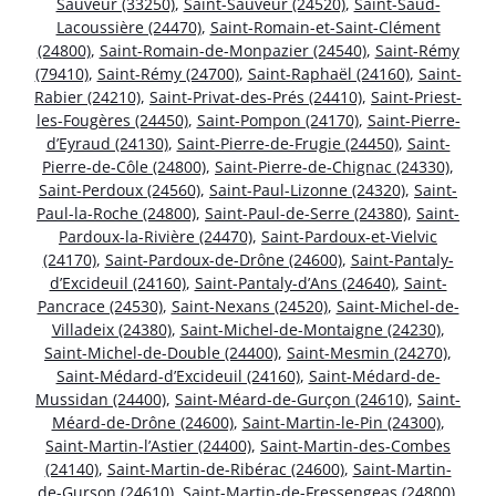
Sauveur (33250)
,
Saint-Sauveur (24520)
,
Saint-Saud-
Lacoussière (24470)
,
Saint-Romain-et-Saint-Clément
(24800)
,
Saint-Romain-de-Monpazier (24540)
,
Saint-Rémy
(79410)
,
Saint-Rémy (24700)
,
Saint-Raphaël (24160)
,
Saint-
Rabier (24210)
,
Saint-Privat-des-Prés (24410)
,
Saint-Priest-
les-Fougères (24450)
,
Saint-Pompon (24170)
,
Saint-Pierre-
d’Eyraud (24130)
,
Saint-Pierre-de-Frugie (24450)
,
Saint-
Pierre-de-Côle (24800)
,
Saint-Pierre-de-Chignac (24330)
,
Saint-Perdoux (24560)
,
Saint-Paul-Lizonne (24320)
,
Saint-
Paul-la-Roche (24800)
,
Saint-Paul-de-Serre (24380)
,
Saint-
Pardoux-la-Rivière (24470)
,
Saint-Pardoux-et-Vielvic
(24170)
,
Saint-Pardoux-de-Drône (24600)
,
Saint-Pantaly-
d’Excideuil (24160)
,
Saint-Pantaly-d’Ans (24640)
,
Saint-
Pancrace (24530)
,
Saint-Nexans (24520)
,
Saint-Michel-de-
Villadeix (24380)
,
Saint-Michel-de-Montaigne (24230)
,
Saint-Michel-de-Double (24400)
,
Saint-Mesmin (24270)
,
Saint-Médard-d’Excideuil (24160)
,
Saint-Médard-de-
Mussidan (24400)
,
Saint-Méard-de-Gurçon (24610)
,
Saint-
Méard-de-Drône (24600)
,
Saint-Martin-le-Pin (24300)
,
Saint-Martin-l’Astier (24400)
,
Saint-Martin-des-Combes
(24140)
,
Saint-Martin-de-Ribérac (24600)
,
Saint-Martin-
de-Gurson (24610)
,
Saint-Martin-de-Fressengeas (24800)
,