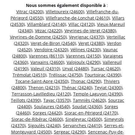
Nous sommes également disponible à
:
Vitrac (24200)
,
Villetoureix (24600)
,
Villefranche-du-
Périgord (24550)
,
Villefranche-de-Lonchat (24610)
,
Villars
(24530)
,
Villamblard (24140)
,
Villac (24120)
,
Vieux-Mareuil
(24340)
,
Vézac (24220)
,
Veyrines-de-Vergt (24380)
,
Veyrines-de-Domme (24250)
,
Veyrignac (24370)
,
Verteillac
(24320)
,
Vergt-de-Biron (24540)
,
Vergt (24380)
,
Verdon
(24520)
,
Vendoire (24320)
,
Vélines (24230)
,
Vaunac
(24800)
,
Varennes (86110)
,
Varennes (24150)
,
Varaignes
(24360)
,
Vanxains (24600)
,
Valojoulx (24290)
,
Vallereuil
(24190)
,
Valeuil (24310)
,
Urval (24480)
,
Tursac (24620)
,
Trémolat (24510)
,
Trélissac (24750)
,
Tourtoirac (24390)
,
Tocane-Saint-Apre (24350)
,
Thonac (24290)
,
Thiviers
(24800)
,
Thenon (24210)
,
Thénac (24240)
,
Teyjat (24300)
,
Terrasson-Lavilledieu (24120)
,
Temple-Laguyon (24390)
,
Teillots (24390)
,
Tayac (33570)
,
Tamniès (24620)
,
Sourzac
(24400)
,
Soulaures (24540)
,
Soudat (24360)
,
Sorges
(24460)
,
Sorges (24420)
,
Siorac-en-Périgord (24170)
,
Siorac-de-Ribérac (24600)
,
Singleyrac (24500)
,
Simeyrols
(24370)
,
Sigoulès (24240)
,
Servanches (24410)
,
Serres-et-
Montguyard (24500)
,
Sergeac (24290)
,
Sencenac-Puy-de-