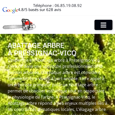
Téléphone :
06.85.19.08.92
4.8/5 basés sur 628 avis
ABATTAGE ARBRE
À PRESSIGNAC-VICQ
L’expertise en Abattage arbre à Pressignac-Vicq
s’inscrit dans une approche professionnelle de la
gestion arborée, où chaque arbre est considéré
comme un être vivant à part entière. Faire appel à
un arboriste grimpeur pour un Abattage arbre
permet de concilier esthétique tout en respectant
la physiologie de l’arbre. A Pressignac-Vicq, le
Abattage arbre répond à des enjeux multiples liés à
les contraintes climatiques locales. L’élagage arbre