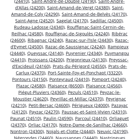
(24410)
,
Saint-André-de-Double (24190)
,
Saint-André-
d’Allas (24200)
,
Saint-Amand-de-Vergt (24380)
,
Saint-
Amand-de-Coly (24290)
,
Saint-Amand-de-Belvès (24170)
,
Saint-Agne (24520)
,
Sagelat (24170)
,
Sadillac (24500)
,
Rudeau-Ladosse (24340)
,
Rouffignac-Saint-Cernin-de-
Reilhac (24580)
,
Rouffignac-de-Sigoulès (24240)
,
Ribérac
(24600)
,
Ribagnac (24240)
,
Razac-sur-l’Isle (24430)
,
Razac-
d’Eymet (24500)
,
Razac-de-Saussignac (24240)
,
Rampieux
(24440)
,
Queyssac (24140)
,
Puyrenier (24340)
,
Puymangou
(24410)
,
Proissans (24200)
,
Prigonrieux (24130)
,
Preyssac-
d’Excideuil (24160)
,
Prats-du-Périgord (24550)
,
Prats-de-
Carlux (24370)
,
Port-Sainte-Foy-et-Ponchapt (33220)
,
Pontours (24150)
,
Ponteyraud (24410)
,
Pomport (24240)
,
Plazac (24580)
,
Plaisance (86500)
,
Plaisance (24560)
,
Piégut-Pluviers (24360)
,
Pezuls (24510)
,
Peyzac-le-
Moustier (24620)
,
Peyrillac-et-Millac (24370)
,
Peyrignac
(24210)
,
Petit-Bersac (24600)
,
Périgueux (24000)
,
Pazayac
(24120)
,
Payzac (24270)
,
Paussac-et-Saint-Vivien (24310)
,
Paunat (24510)
,
Paulin (24590)
,
Parcoul (24410)
,
Orliaguet
(24370)
,
Orliac (24170)
,
Notre-Dame-de-Sanilhac (24660)
,
Nontron (24300)
,
Nojals-et-Clotte (24440)
,
Neuvic (24190)
,
Négrondes (24460)
,
Naussannes (24440)
,
Nastringues