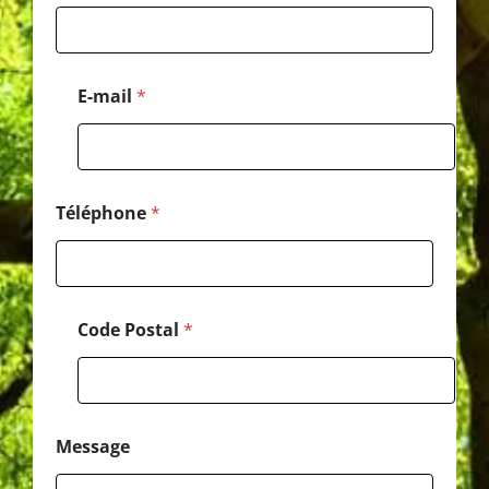
N
o
m
E-mail
*
Téléphone
*
Code Postal
*
Message