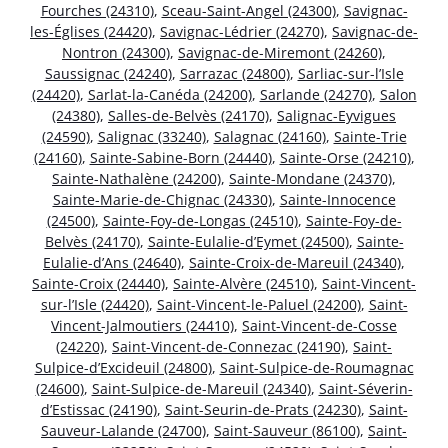
Fourches (24310)
,
Sceau-Saint-Angel (24300)
,
Savignac-
les-Églises (24420)
,
Savignac-Lédrier (24270)
,
Savignac-de-
Nontron (24300)
,
Savignac-de-Miremont (24260)
,
Saussignac (24240)
,
Sarrazac (24800)
,
Sarliac-sur-l’Isle
(24420)
,
Sarlat-la-Canéda (24200)
,
Sarlande (24270)
,
Salon
(24380)
,
Salles-de-Belvès (24170)
,
Salignac-Eyvigues
(24590)
,
Salignac (33240)
,
Salagnac (24160)
,
Sainte-Trie
(24160)
,
Sainte-Sabine-Born (24440)
,
Sainte-Orse (24210)
,
Sainte-Nathalène (24200)
,
Sainte-Mondane (24370)
,
Sainte-Marie-de-Chignac (24330)
,
Sainte-Innocence
(24500)
,
Sainte-Foy-de-Longas (24510)
,
Sainte-Foy-de-
Belvès (24170)
,
Sainte-Eulalie-d’Eymet (24500)
,
Sainte-
Eulalie-d’Ans (24640)
,
Sainte-Croix-de-Mareuil (24340)
,
Sainte-Croix (24440)
,
Sainte-Alvère (24510)
,
Saint-Vincent-
sur-l’Isle (24420)
,
Saint-Vincent-le-Paluel (24200)
,
Saint-
Vincent-Jalmoutiers (24410)
,
Saint-Vincent-de-Cosse
(24220)
,
Saint-Vincent-de-Connezac (24190)
,
Saint-
Sulpice-d’Excideuil (24800)
,
Saint-Sulpice-de-Roumagnac
(24600)
,
Saint-Sulpice-de-Mareuil (24340)
,
Saint-Séverin-
d’Estissac (24190)
,
Saint-Seurin-de-Prats (24230)
,
Saint-
Sauveur-Lalande (24700)
,
Saint-Sauveur (86100)
,
Saint-