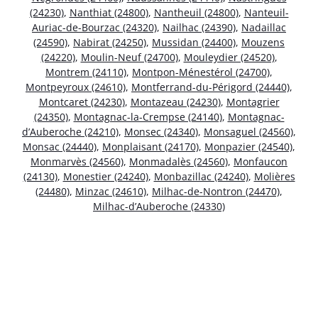
(24230)
,
Nanthiat (24800)
,
Nantheuil (24800)
,
Nanteuil-
Auriac-de-Bourzac (24320)
,
Nailhac (24390)
,
Nadaillac
(24590)
,
Nabirat (24250)
,
Mussidan (24400)
,
Mouzens
(24220)
,
Moulin-Neuf (24700)
,
Mouleydier (24520)
,
Montrem (24110)
,
Montpon-Ménestérol (24700)
,
Montpeyroux (24610)
,
Montferrand-du-Périgord (24440)
,
Montcaret (24230)
,
Montazeau (24230)
,
Montagrier
(24350)
,
Montagnac-la-Crempse (24140)
,
Montagnac-
d’Auberoche (24210)
,
Monsec (24340)
,
Monsaguel (24560)
,
Monsac (24440)
,
Monplaisant (24170)
,
Monpazier (24540)
,
Monmarvès (24560)
,
Monmadalès (24560)
,
Monfaucon
(24130)
,
Monestier (24240)
,
Monbazillac (24240)
,
Molières
(24480)
,
Minzac (24610)
,
Milhac-de-Nontron (24470)
,
Milhac-d’Auberoche (24330)