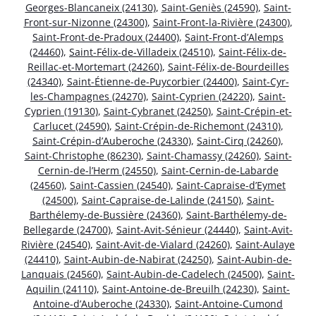
Georges-Blancaneix (24130)
,
Saint-Geniès (24590)
,
Saint-
Front-sur-Nizonne (24300)
,
Saint-Front-la-Rivière (24300)
,
Saint-Front-de-Pradoux (24400)
,
Saint-Front-d’Alemps
(24460)
,
Saint-Félix-de-Villadeix (24510)
,
Saint-Félix-de-
Reillac-et-Mortemart (24260)
,
Saint-Félix-de-Bourdeilles
(24340)
,
Saint-Étienne-de-Puycorbier (24400)
,
Saint-Cyr-
les-Champagnes (24270)
,
Saint-Cyprien (24220)
,
Saint-
Cyprien (19130)
,
Saint-Cybranet (24250)
,
Saint-Crépin-et-
Carlucet (24590)
,
Saint-Crépin-de-Richemont (24310)
,
Saint-Crépin-d’Auberoche (24330)
,
Saint-Cirq (24260)
,
Saint-Christophe (86230)
,
Saint-Chamassy (24260)
,
Saint-
Cernin-de-l’Herm (24550)
,
Saint-Cernin-de-Labarde
(24560)
,
Saint-Cassien (24540)
,
Saint-Capraise-d’Eymet
(24500)
,
Saint-Capraise-de-Lalinde (24150)
,
Saint-
Barthélemy-de-Bussière (24360)
,
Saint-Barthélemy-de-
Bellegarde (24700)
,
Saint-Avit-Sénieur (24440)
,
Saint-Avit-
Rivière (24540)
,
Saint-Avit-de-Vialard (24260)
,
Saint-Aulaye
(24410)
,
Saint-Aubin-de-Nabirat (24250)
,
Saint-Aubin-de-
Lanquais (24560)
,
Saint-Aubin-de-Cadelech (24500)
,
Saint-
Aquilin (24110)
,
Saint-Antoine-de-Breuilh (24230)
,
Saint-
Antoine-d’Auberoche (24330)
,
Saint-Antoine-Cumond