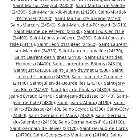
Saint-Martial-Viveyrol (24320)
,
Saint-Martial-de-Valette
(24300)
,
Saint-Martial-de-Nabirat (24250)
,
Saint-Martial-
d’Artenset (24700)
,
Saint-Martial-d’Albarède (24160)
,
Saint-Marcory (24540)
,
Saint-Marcel-du-Périgord (24510)
,
Saint-Maime-de-Péreyrol (24380)
,
Saint-Louis-en-l’Isle
(24400)
,
Saint-Léon-sur-Vézère (24290)
,
Saint-Léon-sur-
l’Isle (24110)
,
Saint-Léon-d’Issigeac (24560)
,
Saint-Laurent-
sur-Manoire (24330)
,
Saint-Laurent-la-Vallée (24170)
,
Saint-Laurent-des-Vignes (24100)
,
Saint-Laurent-des-
Hommes (24400)
,
Saint-Laurent-des-Bâtons (24510)
,
Saint-Just (24320)
,
Saint-Julien-d’Eymet (24500)
,
Saint-
Julien-de-Lampon (24370)
,
Saint-Julien-de-Crempse
(24140)
,
Saint-Julien-de-Bourdeilles (24310)
,
Saint-Jory-
las-Bloux (24160)
,
Saint-Jory-de-Chalais (24800)
,
Saint-
Jean-d’Eyraud (24140)
,
Saint-Jean-d’Estissac (24140)
,
Saint-
Jean-de-Côle (24800)
,
Saint-Jean-d’Ataux (24190)
,
Saint-
Hilaire-d’Estissac (24140)
,
Saint-Geyrac (24330)
,
Saint-Géry
(24400)
,
Saint-Germain-et-Mons (24520)
,
Saint-Germain-
du-Salembre (24190)
,
Saint-Germain-des-Prés (24160)
,
Saint-Germain-de-Belvès (24170)
,
Saint-Géraud-de-Corps
(24700)
,
Saint-Georges-de-Montclard (24140)
,
Saint-