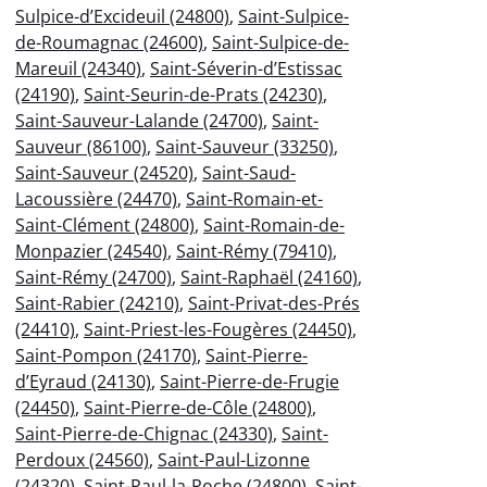
Sulpice-d’Excideuil (24800)
,
Saint-Sulpice-
de-Roumagnac (24600)
,
Saint-Sulpice-de-
Mareuil (24340)
,
Saint-Séverin-d’Estissac
(24190)
,
Saint-Seurin-de-Prats (24230)
,
Saint-Sauveur-Lalande (24700)
,
Saint-
Sauveur (86100)
,
Saint-Sauveur (33250)
,
Saint-Sauveur (24520)
,
Saint-Saud-
Lacoussière (24470)
,
Saint-Romain-et-
Saint-Clément (24800)
,
Saint-Romain-de-
Monpazier (24540)
,
Saint-Rémy (79410)
,
Saint-Rémy (24700)
,
Saint-Raphaël (24160)
,
Saint-Rabier (24210)
,
Saint-Privat-des-Prés
(24410)
,
Saint-Priest-les-Fougères (24450)
,
Saint-Pompon (24170)
,
Saint-Pierre-
d’Eyraud (24130)
,
Saint-Pierre-de-Frugie
(24450)
,
Saint-Pierre-de-Côle (24800)
,
Saint-Pierre-de-Chignac (24330)
,
Saint-
Perdoux (24560)
,
Saint-Paul-Lizonne
(24320)
,
Saint-Paul-la-Roche (24800)
,
Saint-