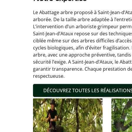
Le Abattage arbre proposé à Saint-Jean-d’Ata
arborée. De la taille arbre adaptée à l’entret
L’intervention d’un arboriste grimpeur perme
Saint-Jean-d’Ataux repose sur des technique
ciblée même sur des arbres difficiles d’accè
cycles biologiques, afin d’éviter fragilisatio
Mat
arbre, avec une approche préventive, tandis
sécurité l’exige. A Saint-Jean-d’Ataux, le Aba
19
garantir transparence. Chaque prestation de 
Inter
respectueuse.
pré
conditi
DÉCOUVREZ TOUTES LES RÉALISATION
résul
confor