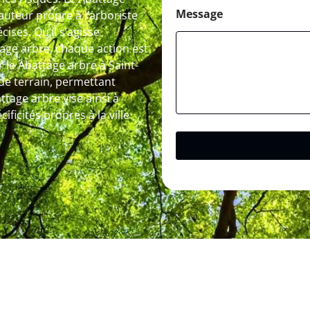
Message
hauteur propre à l’arboriste
ises. Qu’il s’agisse
tage arbre, chaque action est
 le Abattage arbre à Saint-
 de terrain, permettant
ttage arbre vise ainsi à
ificités propres à la ville