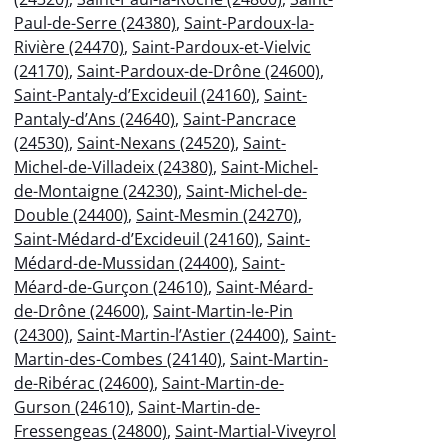
Paul-de-Serre (24380)
,
Saint-Pardoux-la-
Rivière (24470)
,
Saint-Pardoux-et-Vielvic
(24170)
,
Saint-Pardoux-de-Drône (24600)
,
Saint-Pantaly-d’Excideuil (24160)
,
Saint-
Pantaly-d’Ans (24640)
,
Saint-Pancrace
(24530)
,
Saint-Nexans (24520)
,
Saint-
Michel-de-Villadeix (24380)
,
Saint-Michel-
de-Montaigne (24230)
,
Saint-Michel-de-
Double (24400)
,
Saint-Mesmin (24270)
,
Saint-Médard-d’Excideuil (24160)
,
Saint-
Médard-de-Mussidan (24400)
,
Saint-
Méard-de-Gurçon (24610)
,
Saint-Méard-
de-Drône (24600)
,
Saint-Martin-le-Pin
(24300)
,
Saint-Martin-l’Astier (24400)
,
Saint-
Martin-des-Combes (24140)
,
Saint-Martin-
de-Ribérac (24600)
,
Saint-Martin-de-
Gurson (24610)
,
Saint-Martin-de-
Fressengeas (24800)
,
Saint-Martial-Viveyrol