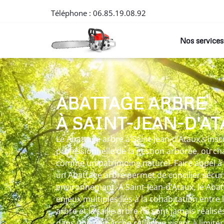
Téléphone :
06.85.19.08.92
Nos services
ABATTAGE ARBRE
À SAINT-JEAN-D'A
Le Abattage arbre à Saint-Jean-d’Ataux s’ins
professionnelle de la gestion arborée, où c
comme un patrimoine naturel. Faire appel à
un Abattage arbre permet de concilier sécur
environnement. A Saint-Jean-d’Ataux, le Aba
enjeux multiples liés à la cohabitation entre l
arbre et la taille arbre ne sont jamais réalis
dans une démarche réfléchie visant à limiter