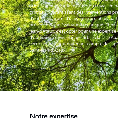
arbre s’appuie sur la maîtrise du travail en 
grimpeur, garantissant des interventions préc
d’entretien arbre, d’élagage arbre ou d’abat
précédée d’une évaluation technique. Choisir
Jean-d’Ataux, c’est opter pour une expertise
d’obtenir un devis élagage arbre clair. Le Aba
sécuriser les lieux, en tenant compte des spéc
Saint-Jean-d’Ataux.
Notre expertise