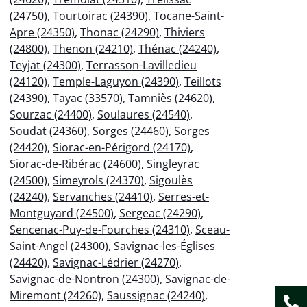
(24750)
,
Tourtoirac (24390)
,
Tocane-Saint-
Apre (24350)
,
Thonac (24290)
,
Thiviers
(24800)
,
Thenon (24210)
,
Thénac (24240)
,
Teyjat (24300)
,
Terrasson-Lavilledieu
(24120)
,
Temple-Laguyon (24390)
,
Teillots
(24390)
,
Tayac (33570)
,
Tamniès (24620)
,
Sourzac (24400)
,
Soulaures (24540)
,
Soudat (24360)
,
Sorges (24460)
,
Sorges
(24420)
,
Siorac-en-Périgord (24170)
,
Siorac-de-Ribérac (24600)
,
Singleyrac
(24500)
,
Simeyrols (24370)
,
Sigoulès
(24240)
,
Servanches (24410)
,
Serres-et-
Montguyard (24500)
,
Sergeac (24290)
,
Sencenac-Puy-de-Fourches (24310)
,
Sceau-
Saint-Angel (24300)
,
Savignac-les-Églises
(24420)
,
Savignac-Lédrier (24270)
,
Savignac-de-Nontron (24300)
,
Savignac-de-
Miremont (24260)
,
Saussignac (24240)
,