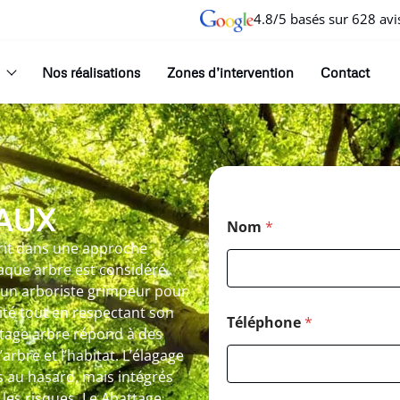
4.8/5 basés sur 628 avi
Nos réalisations
Zones d’intervention
Contact
TAUX
Nom
*
crit dans une approche
haque arbre est considéré
 un arboriste grimpeur pour
ité tout en respectant son
Téléphone
*
ttage arbre répond à des
’arbre et l’habitat. L’élagage
és au hasard, mais intégrés
 les risques. Le Abattage