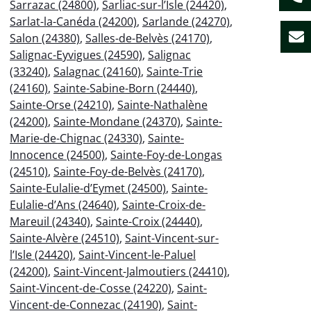
Sarrazac (24800)
,
Sarliac-sur-l’Isle (24420)
,
Sarlat-la-Canéda (24200)
,
Sarlande (24270)
,
Salon (24380)
,
Salles-de-Belvès (24170)
,
Salignac-Eyvigues (24590)
,
Salignac
(33240)
,
Salagnac (24160)
,
Sainte-Trie
(24160)
,
Sainte-Sabine-Born (24440)
,
Sainte-Orse (24210)
,
Sainte-Nathalène
(24200)
,
Sainte-Mondane (24370)
,
Sainte-
Marie-de-Chignac (24330)
,
Sainte-
Innocence (24500)
,
Sainte-Foy-de-Longas
(24510)
,
Sainte-Foy-de-Belvès (24170)
,
Sainte-Eulalie-d’Eymet (24500)
,
Sainte-
Eulalie-d’Ans (24640)
,
Sainte-Croix-de-
Mareuil (24340)
,
Sainte-Croix (24440)
,
Sainte-Alvère (24510)
,
Saint-Vincent-sur-
l’Isle (24420)
,
Saint-Vincent-le-Paluel
(24200)
,
Saint-Vincent-Jalmoutiers (24410)
,
Saint-Vincent-de-Cosse (24220)
,
Saint-
Vincent-de-Connezac (24190)
,
Saint-