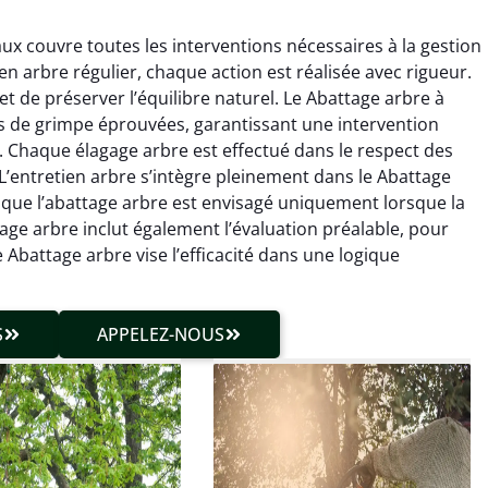
ux couvre toutes les interventions nécessaires à la gestion
ien arbre régulier, chaque action est réalisée avec rigueur.
t de préserver l’équilibre naturel. Le Abattage arbre à
s de grimpe éprouvées, garantissant une intervention
s. Chaque élagage arbre est effectué dans le respect des
n. L’entretien arbre s’intègre pleinement dans le Abattage
hieu Roussel
Julien Caradec
 que l’abattage arbre est envisagé uniquement lorsque la
ttage arbre inclut également l’évaluation préalable, pour
 décembre 2025
18 juin 2025
Abattage arbre vise l’efficacité dans une logique
vention propre et
Travail très soigné sur des
cise malgré des
arbres difficiles d’accès.
ons compliquées. Le
Intervention sécurisée,
S
APPELEZ-NOUS
tat est exactement
propre et parfaitement
me à mes attentes.
maîtrisée. Résultat
impeccable.