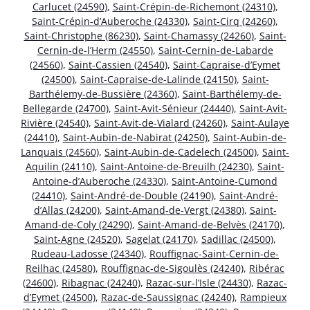
Carlucet (24590)
,
Saint-Crépin-de-Richemont (24310)
,
Saint-Crépin-d’Auberoche (24330)
,
Saint-Cirq (24260)
,
Saint-Christophe (86230)
,
Saint-Chamassy (24260)
,
Saint-
Cernin-de-l’Herm (24550)
,
Saint-Cernin-de-Labarde
(24560)
,
Saint-Cassien (24540)
,
Saint-Capraise-d’Eymet
(24500)
,
Saint-Capraise-de-Lalinde (24150)
,
Saint-
Barthélemy-de-Bussière (24360)
,
Saint-Barthélemy-de-
Bellegarde (24700)
,
Saint-Avit-Sénieur (24440)
,
Saint-Avit-
Rivière (24540)
,
Saint-Avit-de-Vialard (24260)
,
Saint-Aulaye
(24410)
,
Saint-Aubin-de-Nabirat (24250)
,
Saint-Aubin-de-
Lanquais (24560)
,
Saint-Aubin-de-Cadelech (24500)
,
Saint-
Aquilin (24110)
,
Saint-Antoine-de-Breuilh (24230)
,
Saint-
Antoine-d’Auberoche (24330)
,
Saint-Antoine-Cumond
(24410)
,
Saint-André-de-Double (24190)
,
Saint-André-
d’Allas (24200)
,
Saint-Amand-de-Vergt (24380)
,
Saint-
Amand-de-Coly (24290)
,
Saint-Amand-de-Belvès (24170)
,
Saint-Agne (24520)
,
Sagelat (24170)
,
Sadillac (24500)
,
Rudeau-Ladosse (24340)
,
Rouffignac-Saint-Cernin-de-
Reilhac (24580)
,
Rouffignac-de-Sigoulès (24240)
,
Ribérac
(24600)
,
Ribagnac (24240)
,
Razac-sur-l’Isle (24430)
,
Razac-
d’Eymet (24500)
,
Razac-de-Saussignac (24240)
,
Rampieux