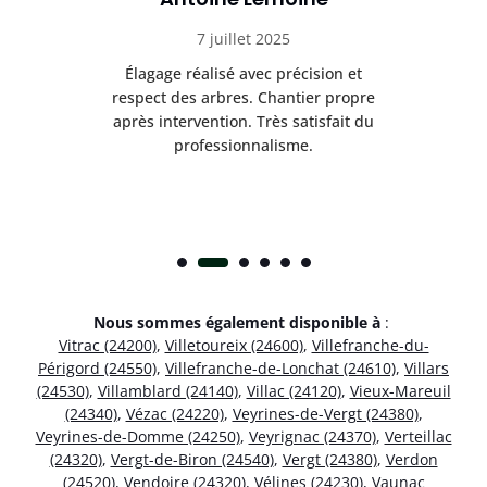
7 juillet 2025
es
Élagage réalisé avec précision et
Int
respect des arbres. Chantier propre
nt
après intervention. Très satisfait du
.
professionnalisme.
Nous sommes également disponible à
:
Vitrac (24200)
,
Villetoureix (24600)
,
Villefranche-du-
Périgord (24550)
,
Villefranche-de-Lonchat (24610)
,
Villars
(24530)
,
Villamblard (24140)
,
Villac (24120)
,
Vieux-Mareuil
(24340)
,
Vézac (24220)
,
Veyrines-de-Vergt (24380)
,
Veyrines-de-Domme (24250)
,
Veyrignac (24370)
,
Verteillac
(24320)
,
Vergt-de-Biron (24540)
,
Vergt (24380)
,
Verdon
(24520)
,
Vendoire (24320)
,
Vélines (24230)
,
Vaunac