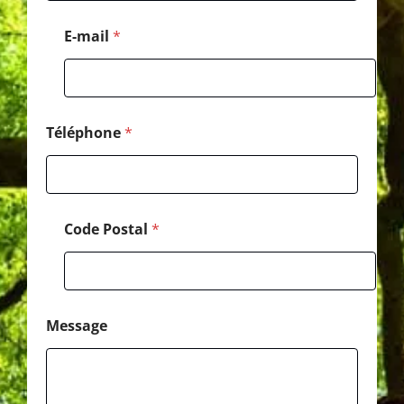
l
M
E-mail
*
e
s
s
a
g
e
Téléphone
*
*
Code Postal
*
Message