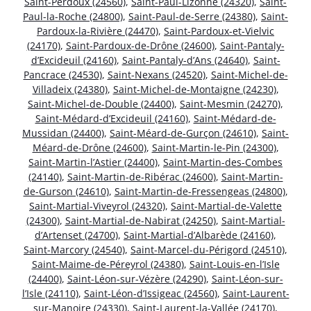
Saint-Perdoux (24560)
,
Saint-Paul-Lizonne (24320)
,
Saint-
Paul-la-Roche (24800)
,
Saint-Paul-de-Serre (24380)
,
Saint-
Pardoux-la-Rivière (24470)
,
Saint-Pardoux-et-Vielvic
(24170)
,
Saint-Pardoux-de-Drône (24600)
,
Saint-Pantaly-
d’Excideuil (24160)
,
Saint-Pantaly-d’Ans (24640)
,
Saint-
Pancrace (24530)
,
Saint-Nexans (24520)
,
Saint-Michel-de-
Villadeix (24380)
,
Saint-Michel-de-Montaigne (24230)
,
Saint-Michel-de-Double (24400)
,
Saint-Mesmin (24270)
,
Saint-Médard-d’Excideuil (24160)
,
Saint-Médard-de-
Mussidan (24400)
,
Saint-Méard-de-Gurçon (24610)
,
Saint-
Méard-de-Drône (24600)
,
Saint-Martin-le-Pin (24300)
,
Saint-Martin-l’Astier (24400)
,
Saint-Martin-des-Combes
(24140)
,
Saint-Martin-de-Ribérac (24600)
,
Saint-Martin-
de-Gurson (24610)
,
Saint-Martin-de-Fressengeas (24800)
,
Saint-Martial-Viveyrol (24320)
,
Saint-Martial-de-Valette
(24300)
,
Saint-Martial-de-Nabirat (24250)
,
Saint-Martial-
d’Artenset (24700)
,
Saint-Martial-d’Albarède (24160)
,
Saint-Marcory (24540)
,
Saint-Marcel-du-Périgord (24510)
,
Saint-Maime-de-Péreyrol (24380)
,
Saint-Louis-en-l’Isle
(24400)
,
Saint-Léon-sur-Vézère (24290)
,
Saint-Léon-sur-
l’Isle (24110)
,
Saint-Léon-d’Issigeac (24560)
,
Saint-Laurent-
sur-Manoire (24330)
,
Saint-Laurent-la-Vallée (24170)
,