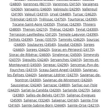
(24800)
,
Varennes (86110)
,
Varennes (24150)
,
Varaignes
(24360)
,
Vanxains (24600)
,
Valojoulx (24290)
,
Vallereuil
(24190)
,
Valeuil (24310)
,
Urval (24480)
,
Tursac (24620)
,
Trémolat (24510)
,
Trélissac (24750)
,
Tourtoirac (24390)
,
Tocane-Saint-Apre (24350)
,
Thonac (24290)
,
Thiviers
(24800)
,
Thenon (24210)
,
Thénac (24240)
,
Teyjat (24300)
,
Terrasson-Lavilledieu (24120)
,
Temple-Laguyon (24390)
,
Teillots (24390)
,
Tayac (33570)
,
Tamniès (24620)
,
Sourzac
(24400)
,
Soulaures (24540)
,
Soudat (24360)
,
Sorges
(24460)
,
Sorges (24420)
,
Siorac-en-Périgord (24170)
,
Siorac-de-Ribérac (24600)
,
Singleyrac (24500)
,
Simeyrols
(24370)
,
Sigoulès (24240)
,
Servanches (24410)
,
Serres-et-
Montguyard (24500)
,
Sergeac (24290)
,
Sencenac-Puy-de-
Fourches (24310)
,
Sceau-Saint-Angel (24300)
,
Savignac-
les-Églises (24420)
,
Savignac-Lédrier (24270)
,
Savignac-de-
Nontron (24300)
,
Savignac-de-Miremont (24260)
,
Saussignac (24240)
,
Sarrazac (24800)
,
Sarliac-sur-l’Isle
(24420)
,
Sarlat-la-Canéda (24200)
,
Sarlande (24270)
,
Salon
(24380)
,
Salles-de-Belvès (24170)
,
Salignac-Eyvigues
(24590)
,
Salignac (33240)
,
Salagnac (24160)
,
Sainte-Trie
(24160)
,
Sainte-Sabine-Born (24440)
,
Sainte-Orse (24210)
,