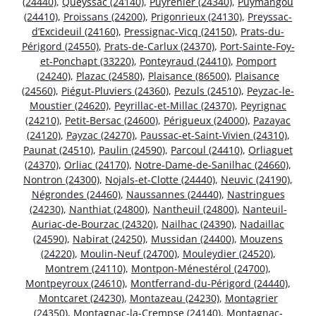
(24440)
,
Queyssac (24140)
,
Puyrenier (24340)
,
Puymangou
(24410)
,
Proissans (24200)
,
Prigonrieux (24130)
,
Preyssac-
d’Excideuil (24160)
,
Pressignac-Vicq (24150)
,
Prats-du-
Périgord (24550)
,
Prats-de-Carlux (24370)
,
Port-Sainte-Foy-
et-Ponchapt (33220)
,
Ponteyraud (24410)
,
Pomport
(24240)
,
Plazac (24580)
,
Plaisance (86500)
,
Plaisance
(24560)
,
Piégut-Pluviers (24360)
,
Pezuls (24510)
,
Peyzac-le-
Moustier (24620)
,
Peyrillac-et-Millac (24370)
,
Peyrignac
(24210)
,
Petit-Bersac (24600)
,
Périgueux (24000)
,
Pazayac
(24120)
,
Payzac (24270)
,
Paussac-et-Saint-Vivien (24310)
,
Paunat (24510)
,
Paulin (24590)
,
Parcoul (24410)
,
Orliaguet
(24370)
,
Orliac (24170)
,
Notre-Dame-de-Sanilhac (24660)
,
Nontron (24300)
,
Nojals-et-Clotte (24440)
,
Neuvic (24190)
,
Négrondes (24460)
,
Naussannes (24440)
,
Nastringues
(24230)
,
Nanthiat (24800)
,
Nantheuil (24800)
,
Nanteuil-
Auriac-de-Bourzac (24320)
,
Nailhac (24390)
,
Nadaillac
(24590)
,
Nabirat (24250)
,
Mussidan (24400)
,
Mouzens
(24220)
,
Moulin-Neuf (24700)
,
Mouleydier (24520)
,
Montrem (24110)
,
Montpon-Ménestérol (24700)
,
Montpeyroux (24610)
,
Montferrand-du-Périgord (24440)
,
Montcaret (24230)
,
Montazeau (24230)
,
Montagrier
(24350)
,
Montagnac-la-Crempse (24140)
,
Montagnac-