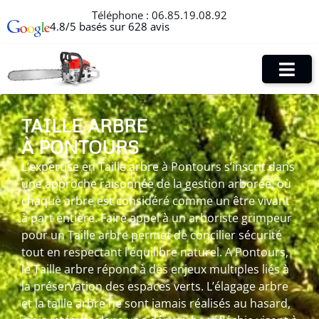
Téléphone :
06.85.19.08.92
4.8/5 basés sur 628 avis
TAILLE ARBRE
À PONTOURS
L’expertise en Taille arbre à Pontours s’inscrit dans
une approche raisonnée de la gestion arborée, où
chaque arbre est considéré comme un être vivant
à part entière. Faire appel à un arboriste grimpeur
pour un Taille arbre permet de concilier sécurité
tout en respectant l’équilibre naturel. A Pontours,
le Taille arbre répond à des enjeux multiples liés à
la préservation des espaces verts. L’élagage arbre
et la taille arbre ne sont jamais réalisés au hasard,