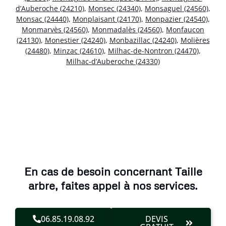
d’Auberoche (24210)
,
Monsec (24340)
,
Monsaguel (24560)
,
Monsac (24440)
,
Monplaisant (24170)
,
Monpazier (24540)
,
Monmarvès (24560)
,
Monmadalès (24560)
,
Monfaucon
(24130)
,
Monestier (24240)
,
Monbazillac (24240)
,
Molières
(24480)
,
Minzac (24610)
,
Milhac-de-Nontron (24470)
,
Milhac-d’Auberoche (24330)
En cas de besoin concernant Taille
arbre, faites appel à nos services.
06.85.19.08.92
DEVIS