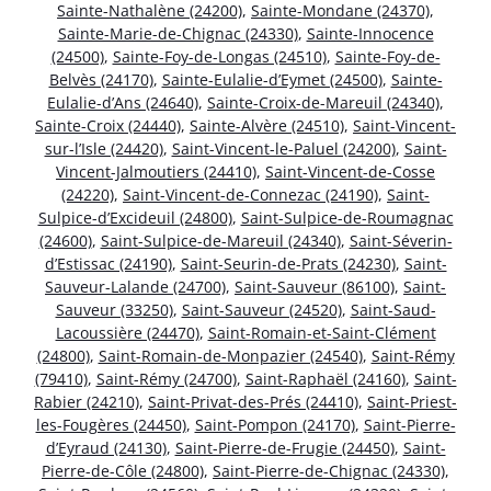
Sainte-Nathalène (24200)
,
Sainte-Mondane (24370)
,
Sainte-Marie-de-Chignac (24330)
,
Sainte-Innocence
(24500)
,
Sainte-Foy-de-Longas (24510)
,
Sainte-Foy-de-
Belvès (24170)
,
Sainte-Eulalie-d’Eymet (24500)
,
Sainte-
Eulalie-d’Ans (24640)
,
Sainte-Croix-de-Mareuil (24340)
,
Sainte-Croix (24440)
,
Sainte-Alvère (24510)
,
Saint-Vincent-
sur-l’Isle (24420)
,
Saint-Vincent-le-Paluel (24200)
,
Saint-
Vincent-Jalmoutiers (24410)
,
Saint-Vincent-de-Cosse
(24220)
,
Saint-Vincent-de-Connezac (24190)
,
Saint-
Sulpice-d’Excideuil (24800)
,
Saint-Sulpice-de-Roumagnac
(24600)
,
Saint-Sulpice-de-Mareuil (24340)
,
Saint-Séverin-
d’Estissac (24190)
,
Saint-Seurin-de-Prats (24230)
,
Saint-
Sauveur-Lalande (24700)
,
Saint-Sauveur (86100)
,
Saint-
Sauveur (33250)
,
Saint-Sauveur (24520)
,
Saint-Saud-
Lacoussière (24470)
,
Saint-Romain-et-Saint-Clément
(24800)
,
Saint-Romain-de-Monpazier (24540)
,
Saint-Rémy
(79410)
,
Saint-Rémy (24700)
,
Saint-Raphaël (24160)
,
Saint-
Rabier (24210)
,
Saint-Privat-des-Prés (24410)
,
Saint-Priest-
les-Fougères (24450)
,
Saint-Pompon (24170)
,
Saint-Pierre-
d’Eyraud (24130)
,
Saint-Pierre-de-Frugie (24450)
,
Saint-
Pierre-de-Côle (24800)
,
Saint-Pierre-de-Chignac (24330)
,