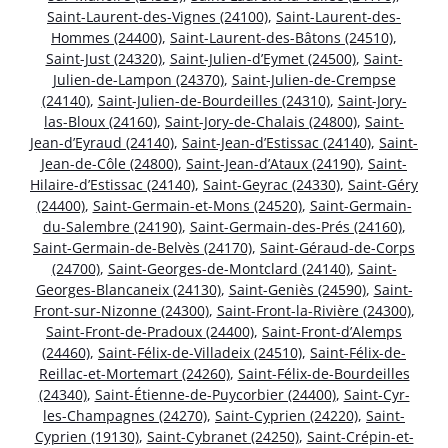
Saint-Laurent-des-Vignes (24100)
,
Saint-Laurent-des-
Hommes (24400)
,
Saint-Laurent-des-Bâtons (24510)
,
Saint-Just (24320)
,
Saint-Julien-d’Eymet (24500)
,
Saint-
Julien-de-Lampon (24370)
,
Saint-Julien-de-Crempse
(24140)
,
Saint-Julien-de-Bourdeilles (24310)
,
Saint-Jory-
las-Bloux (24160)
,
Saint-Jory-de-Chalais (24800)
,
Saint-
Jean-d’Eyraud (24140)
,
Saint-Jean-d’Estissac (24140)
,
Saint-
Jean-de-Côle (24800)
,
Saint-Jean-d’Ataux (24190)
,
Saint-
Hilaire-d’Estissac (24140)
,
Saint-Geyrac (24330)
,
Saint-Géry
(24400)
,
Saint-Germain-et-Mons (24520)
,
Saint-Germain-
du-Salembre (24190)
,
Saint-Germain-des-Prés (24160)
,
Saint-Germain-de-Belvès (24170)
,
Saint-Géraud-de-Corps
(24700)
,
Saint-Georges-de-Montclard (24140)
,
Saint-
Georges-Blancaneix (24130)
,
Saint-Geniès (24590)
,
Saint-
Front-sur-Nizonne (24300)
,
Saint-Front-la-Rivière (24300)
,
Saint-Front-de-Pradoux (24400)
,
Saint-Front-d’Alemps
(24460)
,
Saint-Félix-de-Villadeix (24510)
,
Saint-Félix-de-
Reillac-et-Mortemart (24260)
,
Saint-Félix-de-Bourdeilles
(24340)
,
Saint-Étienne-de-Puycorbier (24400)
,
Saint-Cyr-
les-Champagnes (24270)
,
Saint-Cyprien (24220)
,
Saint-
Cyprien (19130)
,
Saint-Cybranet (24250)
,
Saint-Crépin-et-