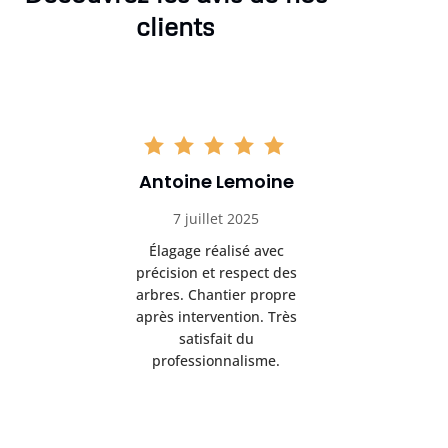
clients
Antoine Lemoine
Pasc
7 juillet 2025
22 
Élagage réalisé avec
Interven
précision et respect des
efficace
arbres. Chantier propre
devenu da
après intervention. Très
sérieux
satisfait du
conseils
professionnalisme.
san