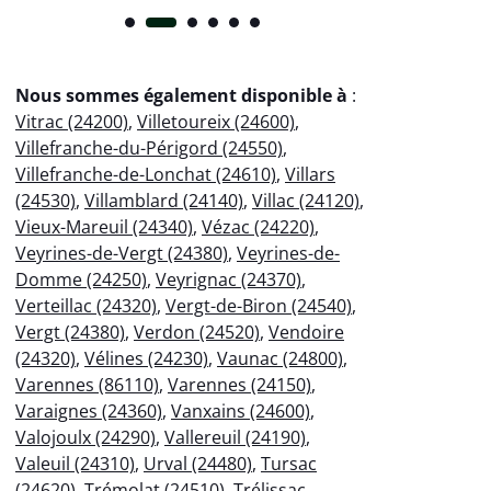
Nous sommes également disponible à
:
Vitrac (24200)
,
Villetoureix (24600)
,
Villefranche-du-Périgord (24550)
,
Villefranche-de-Lonchat (24610)
,
Villars
(24530)
,
Villamblard (24140)
,
Villac (24120)
,
Vieux-Mareuil (24340)
,
Vézac (24220)
,
Veyrines-de-Vergt (24380)
,
Veyrines-de-
Domme (24250)
,
Veyrignac (24370)
,
Verteillac (24320)
,
Vergt-de-Biron (24540)
,
Vergt (24380)
,
Verdon (24520)
,
Vendoire
(24320)
,
Vélines (24230)
,
Vaunac (24800)
,
Varennes (86110)
,
Varennes (24150)
,
Varaignes (24360)
,
Vanxains (24600)
,
Valojoulx (24290)
,
Vallereuil (24190)
,
Valeuil (24310)
,
Urval (24480)
,
Tursac
(24620)
,
Trémolat (24510)
,
Trélissac