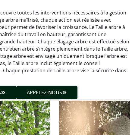
 couvre toutes les interventions nécessaires à la gestion
age arbre maîtrisé, chaque action est réalisée avec
peur permet de favoriser la croissance. Le Taille arbre à
maîtrise du travail en hauteur, garantissant une
grande hauteur. Chaque élagage arbre est effectué selon
. L’entretien arbre s’intègre pleinement dans le Taille arbre,
hieu Roussel
Julien Caradec
ttage arbre est envisagé uniquement lorsque l’arbre est
las, le Taille arbre inclut également le conseil
 décembre 2025
18 juin 2025
Chaque prestation de Taille arbre vise la sécurité dans
vention propre et
Travail très soigné sur des
cise malgré des
arbres difficiles d’accès.
ons compliquées. Le
Intervention sécurisée,
S
APPELEZ-NOUS
tat est exactement
propre et parfaitement
me à mes attentes.
maîtrisée. Résultat
impeccable.