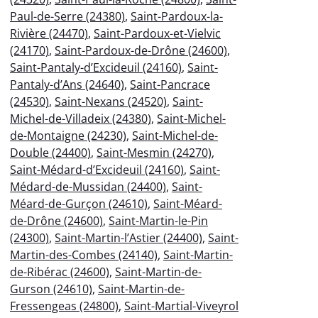
Paul-de-Serre (24380)
,
Saint-Pardoux-la-
Rivière (24470)
,
Saint-Pardoux-et-Vielvic
(24170)
,
Saint-Pardoux-de-Drône (24600)
,
Saint-Pantaly-d’Excideuil (24160)
,
Saint-
Pantaly-d’Ans (24640)
,
Saint-Pancrace
(24530)
,
Saint-Nexans (24520)
,
Saint-
Michel-de-Villadeix (24380)
,
Saint-Michel-
de-Montaigne (24230)
,
Saint-Michel-de-
Double (24400)
,
Saint-Mesmin (24270)
,
Saint-Médard-d’Excideuil (24160)
,
Saint-
Médard-de-Mussidan (24400)
,
Saint-
Méard-de-Gurçon (24610)
,
Saint-Méard-
de-Drône (24600)
,
Saint-Martin-le-Pin
(24300)
,
Saint-Martin-l’Astier (24400)
,
Saint-
Martin-des-Combes (24140)
,
Saint-Martin-
de-Ribérac (24600)
,
Saint-Martin-de-
Gurson (24610)
,
Saint-Martin-de-
Fressengeas (24800)
,
Saint-Martial-Viveyrol