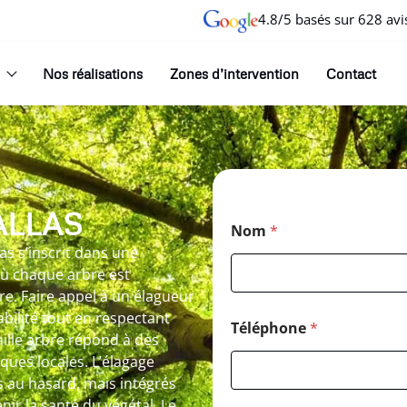
4.8/5 basés sur 628 avi
Nos réalisations
Zones d’intervention
Contact
ALLAS
Nom
*
las s’inscrit dans une
où chaque arbre est
re. Faire appel à un élagueur
abilité tout en respectant
Téléphone
*
Taille arbre répond à des
iques locales. L’élagage
és au hasard, mais intégrés
ir la santé du végétal. Le