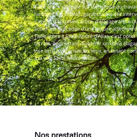
Taille arbre s’appuie sur la maîtrise du trav
l’arboriste grimpeur, garantissant des interv
s’agisse d’entretien arbre, d’élagage arbre 
action est précédée d’une lecture attentive de
Taille arbre à Saint-André-d’Allas, c’est opte
terrain, permettant d’obtenir un devis élagage
vise ainsi à sécuriser les lieux, en tenant co
à la ville Saint-André-d’Allas.
Nos prestations