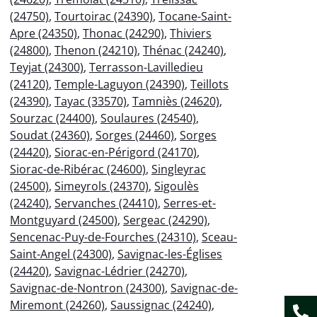
(24750)
,
Tourtoirac (24390)
,
Tocane-Saint-
Apre (24350)
,
Thonac (24290)
,
Thiviers
(24800)
,
Thenon (24210)
,
Thénac (24240)
,
Teyjat (24300)
,
Terrasson-Lavilledieu
(24120)
,
Temple-Laguyon (24390)
,
Teillots
(24390)
,
Tayac (33570)
,
Tamniès (24620)
,
Sourzac (24400)
,
Soulaures (24540)
,
Soudat (24360)
,
Sorges (24460)
,
Sorges
(24420)
,
Siorac-en-Périgord (24170)
,
Siorac-de-Ribérac (24600)
,
Singleyrac
(24500)
,
Simeyrols (24370)
,
Sigoulès
(24240)
,
Servanches (24410)
,
Serres-et-
Montguyard (24500)
,
Sergeac (24290)
,
Sencenac-Puy-de-Fourches (24310)
,
Sceau-
Saint-Angel (24300)
,
Savignac-les-Églises
(24420)
,
Savignac-Lédrier (24270)
,
Savignac-de-Nontron (24300)
,
Savignac-de-
Miremont (24260)
,
Saussignac (24240)
,