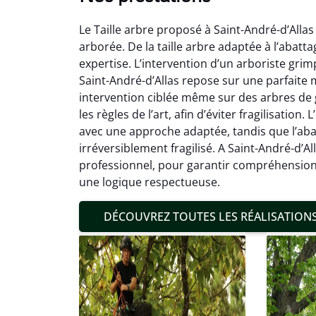
Le Taille arbre proposé à Saint-André-d’Allas
arborée. De la taille arbre adaptée à l’abatt
expertise. L’intervention d’un arboriste grim
Saint-André-d’Allas repose sur une parfaite 
intervention ciblée même sur des arbres de 
les règles de l’art, afin d’éviter fragilisation
Mat
avec une approche adaptée, tandis que l’aba
irréversible­ment fragilisé. A Saint-André-d’Al
19
professionnel, pour garantir compréhension. 
Inter
une logique respectueuse.
pré
conditi
DÉCOUVREZ TOUTES LES RÉALISATION
résul
confor