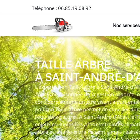
Téléphone :
06.85.19.08.92
Nos services
TAILLE ARBRE
À SAINT-ANDRÉ-D’
L’expertise en Taille arbre à Saint-André-d’Al
approche raisonnée de la gestion arborée, 
considéré comme un être vivant à part entiè
pour un Taille arbre permet de concilier dur
l’équilibre naturel. A Saint-André-d’Allas, le 
enjeux multiples liés à les contraintes climat
arbre et la taille arbre ne sont jamais réalis
dans une démarche réfléchie visant à mainten