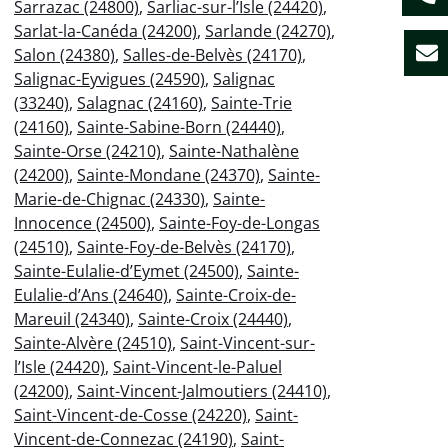
Sarrazac (24800)
,
Sarliac-sur-l’Isle (24420)
,
Sarlat-la-Canéda (24200)
,
Sarlande (24270)
,
Salon (24380)
,
Salles-de-Belvès (24170)
,
Salignac-Eyvigues (24590)
,
Salignac
(33240)
,
Salagnac (24160)
,
Sainte-Trie
(24160)
,
Sainte-Sabine-Born (24440)
,
Sainte-Orse (24210)
,
Sainte-Nathalène
(24200)
,
Sainte-Mondane (24370)
,
Sainte-
Marie-de-Chignac (24330)
,
Sainte-
Innocence (24500)
,
Sainte-Foy-de-Longas
(24510)
,
Sainte-Foy-de-Belvès (24170)
,
Sainte-Eulalie-d’Eymet (24500)
,
Sainte-
Eulalie-d’Ans (24640)
,
Sainte-Croix-de-
Mareuil (24340)
,
Sainte-Croix (24440)
,
Sainte-Alvère (24510)
,
Saint-Vincent-sur-
l’Isle (24420)
,
Saint-Vincent-le-Paluel
(24200)
,
Saint-Vincent-Jalmoutiers (24410)
,
Saint-Vincent-de-Cosse (24220)
,
Saint-
Vincent-de-Connezac (24190)
,
Saint-