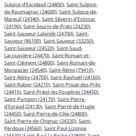
Sulpice-d’Excideuil (24800)
,
Saint-Sulpice-
de-Roumagnac (24600)
,
Saint-Sulpice-de-
Mareuil (24340)
,
Saint-Séverin-d’Estissac
(24190)
,
Saint-Seurin-de-Prats (24230)
,
Saint-Sauveur-Lalande (24700)
,
Saint-
Sauveur (86100)
,
Saint-Sauveur (33250)
,
Saint-Sauveur (24520)
,
Saint-Saud-
Lacoussière (24470)
,
Saint-Romain-et-
Saint-Clément (24800)
,
Saint-Romain-de-
Monpazier (24540)
,
Saint-Rémy (79410)
,
Saint-Rémy (24700)
,
Saint-Raphaël (24160)
,
Saint-Rabier (24210)
,
Saint-Privat-des-Prés
(24410)
,
Saint-Priest-les-Fougères (24450)
,
Saint-Pompon (24170)
,
Saint-Pierre-
d’Eyraud (24130)
,
Saint-Pierre-de-Frugie
(24450)
,
Saint-Pierre-de-Côle (24800)
,
Saint-Pierre-de-Chignac (24330)
,
Saint-
Perdoux (24560)
,
Saint-Paul-Lizonne
(24320)
,
Saint-Paul-la-Roche (24800)
,
Saint-