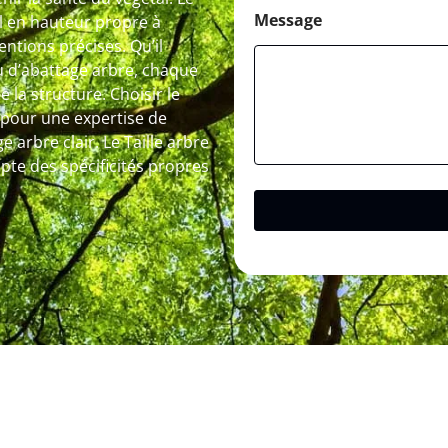
Message
ail en hauteur propre à
entions précises. Qu’il
ou d’abattage arbre, chaque
 la structure. Choisir le
r pour une expertise de
 arbre clair. Le Taille arbre
mpte des spécificités propres