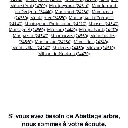
Ménestérol (24700)
,
Montpeyroux (24610)
,
Montferrand-
du-Périgord (24440)
,
Montcaret (24230)
,
Montazeau
(24230)
,
Montagrier (24350)
,
Montagnac-la-Crempse
(24140)
,
Montagnac-d’Auberoche (24210)
,
Monsec (24340)
,
Monsaguel (24560)
,
Monsac (24440)
,
Monplaisant (24170)
,
Monpazier (24540)
,
Monmarvès (24560)
,
Monmadalès
(24560)
,
Monfaucon (24130)
,
Monestier (24240)
,
Monbazillac (24240)
,
Molières (24480)
,
Minzac (24610)
,
Milhac-de-Nontron (24470)
Si vous avez besoin de Abattage arbre,
nous sommes à votre écoute.