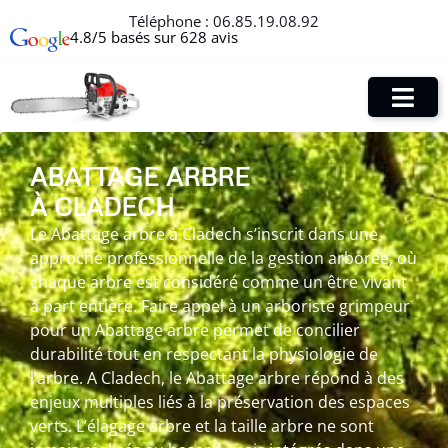
Téléphone :
06.85.19.08.92
4.8/5 basés sur 628 avis
ABATTAGE ARBRE
À CLADECH
Le Abattage arbre à Cladech s’inscrit dans une
approche professionnelle de la gestion arborée, où
chaque arbre est considéré comme un être vivant
à part entière. Faire appel à un arboriste grimpeur
pour un Abattage arbre permet de concilier
durabilité tout en respectant la physiologie de
l’arbre. A Cladech, le Abattage arbre répond à des
enjeux multiples liés à la préservation des espaces
verts. L’élagage arbre et la taille arbre ne sont