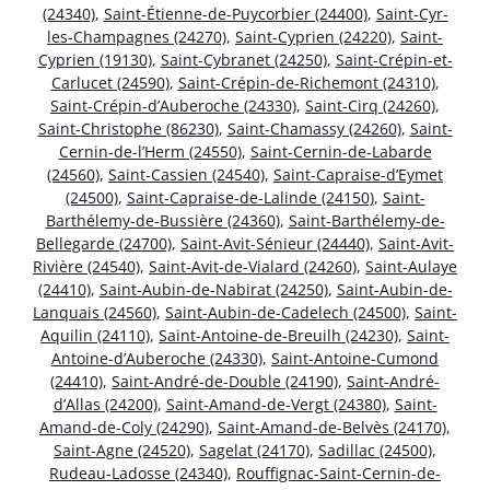
(24340)
,
Saint-Étienne-de-Puycorbier (24400)
,
Saint-Cyr-
les-Champagnes (24270)
,
Saint-Cyprien (24220)
,
Saint-
Cyprien (19130)
,
Saint-Cybranet (24250)
,
Saint-Crépin-et-
Carlucet (24590)
,
Saint-Crépin-de-Richemont (24310)
,
Saint-Crépin-d’Auberoche (24330)
,
Saint-Cirq (24260)
,
Saint-Christophe (86230)
,
Saint-Chamassy (24260)
,
Saint-
Cernin-de-l’Herm (24550)
,
Saint-Cernin-de-Labarde
(24560)
,
Saint-Cassien (24540)
,
Saint-Capraise-d’Eymet
(24500)
,
Saint-Capraise-de-Lalinde (24150)
,
Saint-
Barthélemy-de-Bussière (24360)
,
Saint-Barthélemy-de-
Bellegarde (24700)
,
Saint-Avit-Sénieur (24440)
,
Saint-Avit-
Rivière (24540)
,
Saint-Avit-de-Vialard (24260)
,
Saint-Aulaye
(24410)
,
Saint-Aubin-de-Nabirat (24250)
,
Saint-Aubin-de-
Lanquais (24560)
,
Saint-Aubin-de-Cadelech (24500)
,
Saint-
Aquilin (24110)
,
Saint-Antoine-de-Breuilh (24230)
,
Saint-
Antoine-d’Auberoche (24330)
,
Saint-Antoine-Cumond
(24410)
,
Saint-André-de-Double (24190)
,
Saint-André-
d’Allas (24200)
,
Saint-Amand-de-Vergt (24380)
,
Saint-
Amand-de-Coly (24290)
,
Saint-Amand-de-Belvès (24170)
,
Saint-Agne (24520)
,
Sagelat (24170)
,
Sadillac (24500)
,
Rudeau-Ladosse (24340)
,
Rouffignac-Saint-Cernin-de-