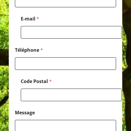
a
l
P
E-mail
*
o
s
t
a
l
N
Téléphone
*
o
m
Code Postal
*
Message