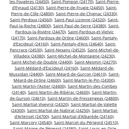
les-Fougères (24450)
,
Saint-Pompon (24170)
,
Saint-Pierre-
d’Eyraud (24130)
,
Saint-Pierre-de-Frugie (24450)
,
Saint-
Pierre-de-Côle (24800)
,
Saint-Pierre-de-Chignac (24330)
,
Saint-Perdoux (24560)
,
Saint-Paul-Lizonne (24320)
,
Saint-
Paul-la-Roche (24800)
,
Saint-Paul-de-Serre (24380)
,
Saint-
Pardoux-la-Rivière (24470)
,
Saint-Pardoux-et-Vielvic
(24170)
,
Saint-Pardoux-de-Drône (24600)
,
Saint-Pantaly-
d’Excideuil (24160)
,
Saint-Pantaly-d’Ans (24640)
,
Saint-
Pancrace (24530)
,
Saint-Nexans (24520)
,
Saint-Michel-de-
Villadeix (24380)
,
Saint-Michel-de-Montaigne (24230)
,
Saint-Michel-de-Double (24400)
,
Saint-Mesmin (24270)
,
Saint-Médard-d’Excideuil (24160)
,
Saint-Médard-de-
Mussidan (24400)
,
Saint-Méard-de-Gurçon (24610)
,
Saint-
Méard-de-Drône (24600)
,
Saint-Martin-le-Pin (24300)
,
Saint-Martin-l’Astier (24400)
,
Saint-Martin-des-Combes
(24140)
,
Saint-Martin-de-Ribérac (24600)
,
Saint-Martin-
de-Gurson (24610)
,
Saint-Martin-de-Fressengeas (24800)
,
Saint-Martial-Viveyrol (24320)
,
Saint-Martial-de-Valette
(24300)
,
Saint-Martial-de-Nabirat (24250)
,
Saint-Martial-
d’Artenset (24700)
,
Saint-Martial-d’Albarède (24160)
,
Saint-Marcory (24540)
,
Saint-Marcel-du-Périgord (24510)
,
Saint-Maime-de-Péreyrol (24380)
,
Saint-Louis-en-l’Isle