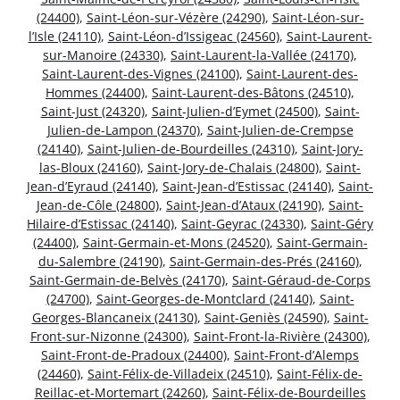
(24400)
,
Saint-Léon-sur-Vézère (24290)
,
Saint-Léon-sur-
l’Isle (24110)
,
Saint-Léon-d’Issigeac (24560)
,
Saint-Laurent-
sur-Manoire (24330)
,
Saint-Laurent-la-Vallée (24170)
,
Saint-Laurent-des-Vignes (24100)
,
Saint-Laurent-des-
Hommes (24400)
,
Saint-Laurent-des-Bâtons (24510)
,
Saint-Just (24320)
,
Saint-Julien-d’Eymet (24500)
,
Saint-
Julien-de-Lampon (24370)
,
Saint-Julien-de-Crempse
(24140)
,
Saint-Julien-de-Bourdeilles (24310)
,
Saint-Jory-
las-Bloux (24160)
,
Saint-Jory-de-Chalais (24800)
,
Saint-
Jean-d’Eyraud (24140)
,
Saint-Jean-d’Estissac (24140)
,
Saint-
Jean-de-Côle (24800)
,
Saint-Jean-d’Ataux (24190)
,
Saint-
Hilaire-d’Estissac (24140)
,
Saint-Geyrac (24330)
,
Saint-Géry
(24400)
,
Saint-Germain-et-Mons (24520)
,
Saint-Germain-
du-Salembre (24190)
,
Saint-Germain-des-Prés (24160)
,
Saint-Germain-de-Belvès (24170)
,
Saint-Géraud-de-Corps
(24700)
,
Saint-Georges-de-Montclard (24140)
,
Saint-
Georges-Blancaneix (24130)
,
Saint-Geniès (24590)
,
Saint-
Front-sur-Nizonne (24300)
,
Saint-Front-la-Rivière (24300)
,
Saint-Front-de-Pradoux (24400)
,
Saint-Front-d’Alemps
(24460)
,
Saint-Félix-de-Villadeix (24510)
,
Saint-Félix-de-
Reillac-et-Mortemart (24260)
,
Saint-Félix-de-Bourdeilles