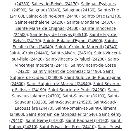
(24380)
,
Salles-de-Belvès (24170)
,
Salignac-Eyvigues
(24590)
,
Salignac (33240)
,
Salagnac (24160)
,
Sainte-Trie
(24160)
,
Sainte-Sabine-Born (24440)
,
Sainte-Orse (24210)
,
Sainte-Nathalène (24200)
,
Sainte-Mondane (24370)
,
Sainte-Marie-de-Chignac (24330)
,
Sainte-Innocence
(24500)
,
Sainte-Foy-de-Longas (24510)
,
Sainte-Foy-de-
Belvès (24170)
,
Sainte-Eulalie-d’Eymet (24500)
,
Sainte-
Eulalie-d’Ans (24640)
,
Sainte-Croix-de-Mareuil (24340)
,
Sainte-Croix (24440)
,
Sainte-Alvère (24510)
,
Saint-Vincent-
sur-l’Isle (24420)
,
Saint-Vincent-le-Paluel (24200)
,
Saint-
Vincent-Jalmoutiers (24410)
,
Saint-Vincent-de-Cosse
(24220)
,
Saint-Vincent-de-Connezac (24190)
,
Saint-
Sulpice-d’Excideuil (24800)
,
Saint-Sulpice-de-Roumagnac
(24600)
,
Saint-Sulpice-de-Mareuil (24340)
,
Saint-Séverin-
d’Estissac (24190)
,
Saint-Seurin-de-Prats (24230)
,
Saint-
Sauveur-Lalande (24700)
,
Saint-Sauveur (86100)
,
Saint-
Sauveur (33250)
,
Saint-Sauveur (24520)
,
Saint-Saud-
Lacoussière (24470)
,
Saint-Romain-et-Saint-Clément
(24800)
,
Saint-Romain-de-Monpazier (24540)
,
Saint-Rémy
(79410)
,
Saint-Rémy (24700)
,
Saint-Raphaël (24160)
,
Saint-
Rabier (24210)
,
Saint-Privat-des-Prés (24410)
,
Saint-Priest-