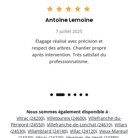
Antoine Lemoine
7 juillet 2025
es
Élagage réalisé avec précision et
Int
respect des arbres. Chantier propre
nt
après intervention. Très satisfait du
.
professionnalisme.
Nous sommes également disponible à
:
Vitrac (24200)
,
Villetoureix (24600)
,
Villefranche-du-
Périgord (24550)
,
Villefranche-de-Lonchat (24610)
,
Villars
(24530)
,
Villamblard (24140)
,
Villac (24120)
,
Vieux-Mareuil
(24340)
,
Vézac (24220)
,
Veyrines-de-Vergt (24380)
,