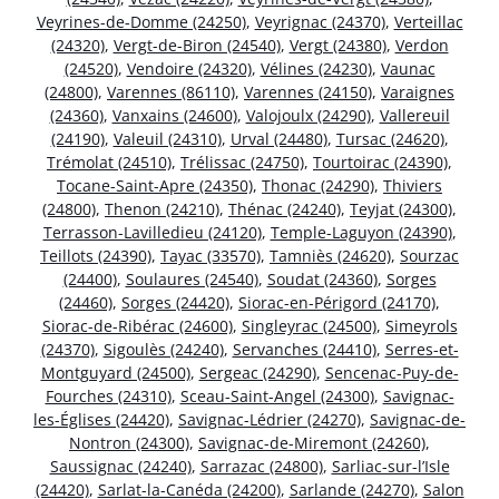
Veyrines-de-Domme (24250)
,
Veyrignac (24370)
,
Verteillac
(24320)
,
Vergt-de-Biron (24540)
,
Vergt (24380)
,
Verdon
(24520)
,
Vendoire (24320)
,
Vélines (24230)
,
Vaunac
(24800)
,
Varennes (86110)
,
Varennes (24150)
,
Varaignes
(24360)
,
Vanxains (24600)
,
Valojoulx (24290)
,
Vallereuil
(24190)
,
Valeuil (24310)
,
Urval (24480)
,
Tursac (24620)
,
Trémolat (24510)
,
Trélissac (24750)
,
Tourtoirac (24390)
,
Tocane-Saint-Apre (24350)
,
Thonac (24290)
,
Thiviers
(24800)
,
Thenon (24210)
,
Thénac (24240)
,
Teyjat (24300)
,
Terrasson-Lavilledieu (24120)
,
Temple-Laguyon (24390)
,
Teillots (24390)
,
Tayac (33570)
,
Tamniès (24620)
,
Sourzac
(24400)
,
Soulaures (24540)
,
Soudat (24360)
,
Sorges
(24460)
,
Sorges (24420)
,
Siorac-en-Périgord (24170)
,
Siorac-de-Ribérac (24600)
,
Singleyrac (24500)
,
Simeyrols
(24370)
,
Sigoulès (24240)
,
Servanches (24410)
,
Serres-et-
Montguyard (24500)
,
Sergeac (24290)
,
Sencenac-Puy-de-
Fourches (24310)
,
Sceau-Saint-Angel (24300)
,
Savignac-
les-Églises (24420)
,
Savignac-Lédrier (24270)
,
Savignac-de-
Nontron (24300)
,
Savignac-de-Miremont (24260)
,
Saussignac (24240)
,
Sarrazac (24800)
,
Sarliac-sur-l’Isle
(24420)
,
Sarlat-la-Canéda (24200)
,
Sarlande (24270)
,
Salon