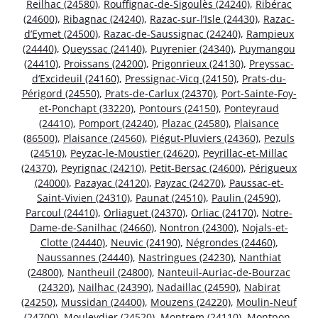
Reilhac (24580)
,
Rouffignac-de-Sigoulès (24240)
,
Ribérac
(24600)
,
Ribagnac (24240)
,
Razac-sur-l’Isle (24430)
,
Razac-
d’Eymet (24500)
,
Razac-de-Saussignac (24240)
,
Rampieux
(24440)
,
Queyssac (24140)
,
Puyrenier (24340)
,
Puymangou
(24410)
,
Proissans (24200)
,
Prigonrieux (24130)
,
Preyssac-
d’Excideuil (24160)
,
Pressignac-Vicq (24150)
,
Prats-du-
Périgord (24550)
,
Prats-de-Carlux (24370)
,
Port-Sainte-Foy-
et-Ponchapt (33220)
,
Pontours (24150)
,
Ponteyraud
(24410)
,
Pomport (24240)
,
Plazac (24580)
,
Plaisance
(86500)
,
Plaisance (24560)
,
Piégut-Pluviers (24360)
,
Pezuls
(24510)
,
Peyzac-le-Moustier (24620)
,
Peyrillac-et-Millac
(24370)
,
Peyrignac (24210)
,
Petit-Bersac (24600)
,
Périgueux
(24000)
,
Pazayac (24120)
,
Payzac (24270)
,
Paussac-et-
Saint-Vivien (24310)
,
Paunat (24510)
,
Paulin (24590)
,
Parcoul (24410)
,
Orliaguet (24370)
,
Orliac (24170)
,
Notre-
Dame-de-Sanilhac (24660)
,
Nontron (24300)
,
Nojals-et-
Clotte (24440)
,
Neuvic (24190)
,
Négrondes (24460)
,
Naussannes (24440)
,
Nastringues (24230)
,
Nanthiat
(24800)
,
Nantheuil (24800)
,
Nanteuil-Auriac-de-Bourzac
(24320)
,
Nailhac (24390)
,
Nadaillac (24590)
,
Nabirat
(24250)
,
Mussidan (24400)
,
Mouzens (24220)
,
Moulin-Neuf
(24700)
,
Mouleydier (24520)
,
Montrem (24110)
,
Montpon-