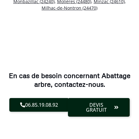
Monbazillac (24240)
,
Molières (24480)
,
Minzac (24610)
,
Milhac-de-Nontron (24470)
En cas de besoin concernant Abattage
arbre, contactez-nous.
06.85.19.08.92
DEVIS
GRATUIT