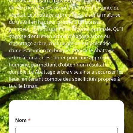
réalisés au hasard, mais intégrés dans une
démarche réfléchie visant à maintenir la santé du
végétal. Le Abattage arbre s’appuie sur la maîtrise
du travail en hauteur propre à l’arboriste
grimpeur, garantissant une sécurité optimale. Qu’il
s’agisse d’entretien arbre, d’élagage arbre ou
d’abattage arbre, chaque action est précédée
d’une évaluation technique. Choisir le Abattage
arbre à Lunas, c’est opter pour une approche
humaine, permettant d’obtenir un résultat
durable. Le Abattage arbre vise ainsi à sécuriser les
lieux, en tenant compte des spécificités propres à
la ville Lunas.
P
Nom
*
o
s
t