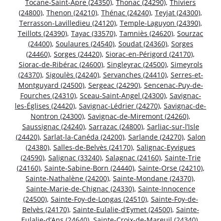
Tocane-Saint-Apre (24350)
,
Thonac (24290)
,
Thiviers
(24800)
,
Thenon (24210)
,
Thénac (24240)
,
Teyjat (24300)
,
Terrasson-Lavilledieu (24120)
,
Temple-Laguyon (24390)
,
Teillots (24390)
,
Tayac (33570)
,
Tamniès (24620)
,
Sourzac
(24400)
,
Soulaures (24540)
,
Soudat (24360)
,
Sorges
(24460)
,
Sorges (24420)
,
Siorac-en-Périgord (24170)
,
Siorac-de-Ribérac (24600)
,
Singleyrac (24500)
,
Simeyrols
(24370)
,
Sigoulès (24240)
,
Servanches (24410)
,
Serres-et-
Montguyard (24500)
,
Sergeac (24290)
,
Sencenac-Puy-de-
Fourches (24310)
,
Sceau-Saint-Angel (24300)
,
Savignac-
les-Églises (24420)
,
Savignac-Lédrier (24270)
,
Savignac-de-
Nontron (24300)
,
Savignac-de-Miremont (24260)
,
Saussignac (24240)
,
Sarrazac (24800)
,
Sarliac-sur-l’Isle
(24420)
,
Sarlat-la-Canéda (24200)
,
Sarlande (24270)
,
Salon
(24380)
,
Salles-de-Belvès (24170)
,
Salignac-Eyvigues
(24590)
,
Salignac (33240)
,
Salagnac (24160)
,
Sainte-Trie
(24160)
,
Sainte-Sabine-Born (24440)
,
Sainte-Orse (24210)
,
Sainte-Nathalène (24200)
,
Sainte-Mondane (24370)
,
Sainte-Marie-de-Chignac (24330)
,
Sainte-Innocence
(24500)
,
Sainte-Foy-de-Longas (24510)
,
Sainte-Foy-de-
Belvès (24170)
,
Sainte-Eulalie-d’Eymet (24500)
,
Sainte-
Eulalie-d’Ans (24640)
,
Sainte-Croix-de-Mareuil (24340)
,