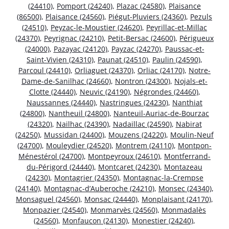
(24410)
,
Pomport (24240)
,
Plazac (24580)
,
Plaisance
(86500)
,
Plaisance (24560)
,
Piégut-Pluviers (24360)
,
Pezuls
(24510)
,
Peyzac-le-Moustier (24620)
,
Peyrillac-et-Millac
(24370)
,
Peyrignac (24210)
,
Petit-Bersac (24600)
,
Périgueux
(24000)
,
Pazayac (24120)
,
Payzac (24270)
,
Paussac-et-
Saint-Vivien (24310)
,
Paunat (24510)
,
Paulin (24590)
,
Parcoul (24410)
,
Orliaguet (24370)
,
Orliac (24170)
,
Notre-
Dame-de-Sanilhac (24660)
,
Nontron (24300)
,
Nojals-et-
Clotte (24440)
,
Neuvic (24190)
,
Négrondes (24460)
,
Naussannes (24440)
,
Nastringues (24230)
,
Nanthiat
(24800)
,
Nantheuil (24800)
,
Nanteuil-Auriac-de-Bourzac
(24320)
,
Nailhac (24390)
,
Nadaillac (24590)
,
Nabirat
(24250)
,
Mussidan (24400)
,
Mouzens (24220)
,
Moulin-Neuf
(24700)
,
Mouleydier (24520)
,
Montrem (24110)
,
Montpon-
Ménestérol (24700)
,
Montpeyroux (24610)
,
Montferrand-
du-Périgord (24440)
,
Montcaret (24230)
,
Montazeau
(24230)
,
Montagrier (24350)
,
Montagnac-la-Crempse
(24140)
,
Montagnac-d’Auberoche (24210)
,
Monsec (24340)
,
Monsaguel (24560)
,
Monsac (24440)
,
Monplaisant (24170)
,
Monpazier (24540)
,
Monmarvès (24560)
,
Monmadalès
(24560)
,
Monfaucon (24130)
,
Monestier (24240)
,