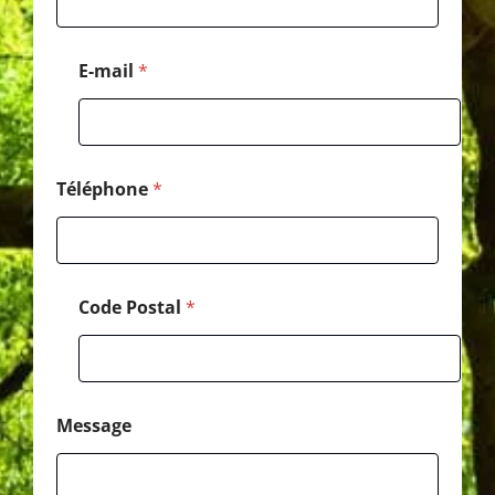
a
l
*
E-mail
*
C
o
d
e
Téléphone
*
Code Postal
*
Message