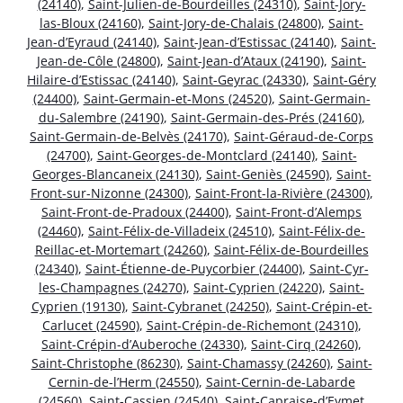
(24140)
,
Saint-Julien-de-Bourdeilles (24310)
,
Saint-Jory-
las-Bloux (24160)
,
Saint-Jory-de-Chalais (24800)
,
Saint-
Jean-d’Eyraud (24140)
,
Saint-Jean-d’Estissac (24140)
,
Saint-
Jean-de-Côle (24800)
,
Saint-Jean-d’Ataux (24190)
,
Saint-
Hilaire-d’Estissac (24140)
,
Saint-Geyrac (24330)
,
Saint-Géry
(24400)
,
Saint-Germain-et-Mons (24520)
,
Saint-Germain-
du-Salembre (24190)
,
Saint-Germain-des-Prés (24160)
,
Saint-Germain-de-Belvès (24170)
,
Saint-Géraud-de-Corps
(24700)
,
Saint-Georges-de-Montclard (24140)
,
Saint-
Georges-Blancaneix (24130)
,
Saint-Geniès (24590)
,
Saint-
Front-sur-Nizonne (24300)
,
Saint-Front-la-Rivière (24300)
,
Saint-Front-de-Pradoux (24400)
,
Saint-Front-d’Alemps
(24460)
,
Saint-Félix-de-Villadeix (24510)
,
Saint-Félix-de-
Reillac-et-Mortemart (24260)
,
Saint-Félix-de-Bourdeilles
(24340)
,
Saint-Étienne-de-Puycorbier (24400)
,
Saint-Cyr-
les-Champagnes (24270)
,
Saint-Cyprien (24220)
,
Saint-
Cyprien (19130)
,
Saint-Cybranet (24250)
,
Saint-Crépin-et-
Carlucet (24590)
,
Saint-Crépin-de-Richemont (24310)
,
Saint-Crépin-d’Auberoche (24330)
,
Saint-Cirq (24260)
,
Saint-Christophe (86230)
,
Saint-Chamassy (24260)
,
Saint-
Cernin-de-l’Herm (24550)
,
Saint-Cernin-de-Labarde
(24560)
,
Saint-Cassien (24540)
,
Saint-Capraise-d’Eymet