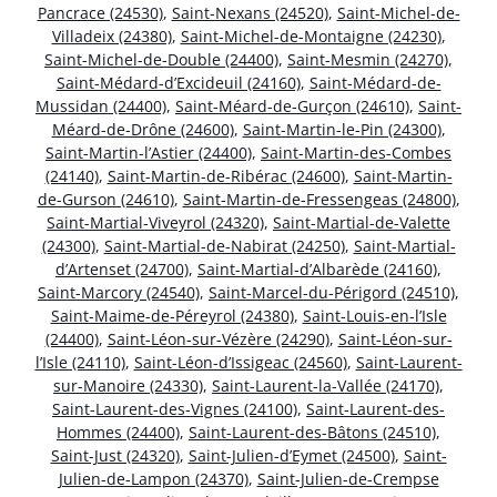
Pancrace (24530)
,
Saint-Nexans (24520)
,
Saint-Michel-de-
Villadeix (24380)
,
Saint-Michel-de-Montaigne (24230)
,
Saint-Michel-de-Double (24400)
,
Saint-Mesmin (24270)
,
Saint-Médard-d’Excideuil (24160)
,
Saint-Médard-de-
Mussidan (24400)
,
Saint-Méard-de-Gurçon (24610)
,
Saint-
Méard-de-Drône (24600)
,
Saint-Martin-le-Pin (24300)
,
Saint-Martin-l’Astier (24400)
,
Saint-Martin-des-Combes
(24140)
,
Saint-Martin-de-Ribérac (24600)
,
Saint-Martin-
de-Gurson (24610)
,
Saint-Martin-de-Fressengeas (24800)
,
Saint-Martial-Viveyrol (24320)
,
Saint-Martial-de-Valette
(24300)
,
Saint-Martial-de-Nabirat (24250)
,
Saint-Martial-
d’Artenset (24700)
,
Saint-Martial-d’Albarède (24160)
,
Saint-Marcory (24540)
,
Saint-Marcel-du-Périgord (24510)
,
Saint-Maime-de-Péreyrol (24380)
,
Saint-Louis-en-l’Isle
(24400)
,
Saint-Léon-sur-Vézère (24290)
,
Saint-Léon-sur-
l’Isle (24110)
,
Saint-Léon-d’Issigeac (24560)
,
Saint-Laurent-
sur-Manoire (24330)
,
Saint-Laurent-la-Vallée (24170)
,
Saint-Laurent-des-Vignes (24100)
,
Saint-Laurent-des-
Hommes (24400)
,
Saint-Laurent-des-Bâtons (24510)
,
Saint-Just (24320)
,
Saint-Julien-d’Eymet (24500)
,
Saint-
Julien-de-Lampon (24370)
,
Saint-Julien-de-Crempse