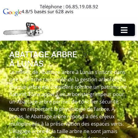
Téléphone :
06.85.19.08.92
4.8/5 basés sur 628 avis
ABATTAGE ARBRE
À LUNAS
Le métier de Abattage arbre à Lunas s’inscrit dans
une approche raisonnée de la gestion arborée, où
chaque arbre est considéré comme un patrimoine
naturel. Faire appel à un arboriste grimpeur pour
un Abattage arbre permet de concilier sécurité
tout en respectant la physiologie de l’arbre. A
Lunas, le Abattage arbre répond à des enjeux
multiples liés à la préservation des espaces verts.
L’élagage arbre et la taille arbre ne sont jamais