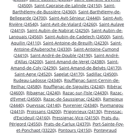
(24500)
,
Saint-Capraise-de-Lalinde (24150)
,
Saint-
Barthélemy-de-Bussière (24360)
,
Saint-Barthélemy-de-
Bellegarde (24700)
,
Saint-Avit-Sénieur (24440)
,
Saint-Avit-
Rivière (24540)
,
Saint-Avit-de-Vialard (24260)
,
Saint-Aulaye
(24410)
,
Saint-Aubin-de-Nabirat (24250)
,
Saint-Aubin-de-
Lanquais (24560)
,
Saint-Aubin-de-Cadelech (24500)
,
Saint-
Aquilin (24110)
,
Saint-Antoine-de-Breuilh (24230)
,
Saint-
Antoine-d’Auberoche (24330)
,
Saint-Antoine-Cumond
(24410)
,
Saint-André-de-Double (24190)
,
Saint-André-
d’Allas (24200)
,
Saint-Amand-de-Vergt (24380)
,
Saint-
Amand-de-Coly (24290)
,
Saint-Amand-de-Belvès (24170)
,
Saint-Agne (24520)
,
Sagelat (24170)
,
Sadillac (24500)
,
Rudeau-Ladosse (24340)
,
Rouffignac-Saint-Cernin-de-
Reilhac (24580)
,
Rouffignac-de-Sigoulès (24240)
,
Ribérac
(24600)
,
Ribagnac (24240)
,
Razac-sur-l’Isle (24430)
,
Razac-
d’Eymet (24500)
,
Razac-de-Saussignac (24240)
,
Rampieux
(24440)
,
Queyssac (24140)
,
Puyrenier (24340)
,
Puymangou
(24410)
,
Proissans (24200)
,
Prigonrieux (24130)
,
Preyssac-
d’Excideuil (24160)
,
Pressignac-Vicq (24150)
,
Prats-du-
Périgord (24550)
,
Prats-de-Carlux (24370)
,
Port-Sainte-Foy-
et-Ponchapt (33220)
,
Pontours (24150)
,
Ponteyraud