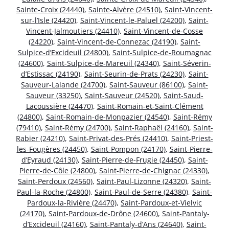
Sainte-Croix (24440)
,
Sainte-Alvère (24510)
,
Saint-Vincent-
sur-l’Isle (24420)
,
Saint-Vincent-le-Paluel (24200)
,
Saint-
Vincent-Jalmoutiers (24410)
,
Saint-Vincent-de-Cosse
(24220)
,
Saint-Vincent-de-Connezac (24190)
,
Saint-
Sulpice-d’Excideuil (24800)
,
Saint-Sulpice-de-Roumagnac
(24600)
,
Saint-Sulpice-de-Mareuil (24340)
,
Saint-Séverin-
d’Estissac (24190)
,
Saint-Seurin-de-Prats (24230)
,
Saint-
Sauveur-Lalande (24700)
,
Saint-Sauveur (86100)
,
Saint-
Sauveur (33250)
,
Saint-Sauveur (24520)
,
Saint-Saud-
Lacoussière (24470)
,
Saint-Romain-et-Saint-Clément
(24800)
,
Saint-Romain-de-Monpazier (24540)
,
Saint-Rémy
(79410)
,
Saint-Rémy (24700)
,
Saint-Raphaël (24160)
,
Saint-
Rabier (24210)
,
Saint-Privat-des-Prés (24410)
,
Saint-Priest-
les-Fougères (24450)
,
Saint-Pompon (24170)
,
Saint-Pierre-
d’Eyraud (24130)
,
Saint-Pierre-de-Frugie (24450)
,
Saint-
Pierre-de-Côle (24800)
,
Saint-Pierre-de-Chignac (24330)
,
Saint-Perdoux (24560)
,
Saint-Paul-Lizonne (24320)
,
Saint-
Paul-la-Roche (24800)
,
Saint-Paul-de-Serre (24380)
,
Saint-
Pardoux-la-Rivière (24470)
,
Saint-Pardoux-et-Vielvic
(24170)
,
Saint-Pardoux-de-Drône (24600)
,
Saint-Pantaly-
d’Excideuil (24160)
,
Saint-Pantaly-d’Ans (24640)
,
Saint-