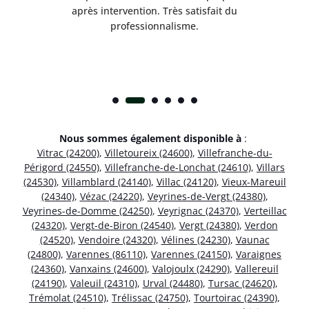
nt
après intervention. Très satisfait du
.
professionnalisme.
Nous sommes également disponible à
:
Vitrac (24200)
,
Villetoureix (24600)
,
Villefranche-du-
Périgord (24550)
,
Villefranche-de-Lonchat (24610)
,
Villars
(24530)
,
Villamblard (24140)
,
Villac (24120)
,
Vieux-Mareuil
(24340)
,
Vézac (24220)
,
Veyrines-de-Vergt (24380)
,
Veyrines-de-Domme (24250)
,
Veyrignac (24370)
,
Verteillac
(24320)
,
Vergt-de-Biron (24540)
,
Vergt (24380)
,
Verdon
(24520)
,
Vendoire (24320)
,
Vélines (24230)
,
Vaunac
(24800)
,
Varennes (86110)
,
Varennes (24150)
,
Varaignes
(24360)
,
Vanxains (24600)
,
Valojoulx (24290)
,
Vallereuil
(24190)
,
Valeuil (24310)
,
Urval (24480)
,
Tursac (24620)
,
Trémolat (24510)
,
Trélissac (24750)
,
Tourtoirac (24390)
,