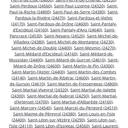
Saint-Perdoux (24560)
,
Saint-Paul-Lizonne (24320)
,
Saint-
Paul-la-Roche (24800)
,
Saint-Paul-de-Serre (24380)
,
Saint-
Pardoux-la-Rivière (24470)
,
Saint-Pardoux-et-Vielvic
(24170)
,
Saint-Pardoux-de-Drône (24600)
,
Saint-Pantaly-
d’Excideuil (24160)
,
Saint-Pantaly-d’Ans (24640)
,
Saint-
Pancrace (24530)
,
Saint-Nexans (24520)
,
Saint-Michel-de-
Villadeix (24380)
,
Saint-Michel-de-Montaigne (24230)
,
Saint-Michel-de-Double (24400)
,
Saint-Mesmin (24270)
,
Saint-Médard-d’Excideuil (24160)
,
Saint-Médard-de-
Mussidan (24400)
,
Saint-Méard-de-Gurçon (24610)
,
Saint-
Méard-de-Drône (24600)
,
Saint-Martin-le-Pin (24300)
,
Saint-Martin-l’Astier (24400)
,
Saint-Martin-des-Combes
(24140)
,
Saint-Martin-de-Ribérac (24600)
,
Saint-Martin-
de-Gurson (24610)
,
Saint-Martin-de-Fressengeas (24800)
,
Saint-Martial-Viveyrol (24320)
,
Saint-Martial-de-Valette
(24300)
,
Saint-Martial-de-Nabirat (24250)
,
Saint-Martial-
d’Artenset (24700)
,
Saint-Martial-d’Albarède (24160)
,
Saint-Marcory (24540)
,
Saint-Marcel-du-Périgord (24510)
,
Saint-Maime-de-Péreyrol (24380)
,
Saint-Louis-en-l’Isle
(24400)
,
Saint-Léon-sur-Vézère (24290)
,
Saint-Léon-sur-
l’Isle (24110)
,
Saint-Léon-d’Issigeac (24560)
,
Saint-Laurent-