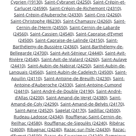
Cyprien (19130)
,
Saint-Cybranet (24250)
,
Saint-Crépin-et-
Carlucet (24590)
,
Saint-Crépin-de-Richemont (24310)
,
Saint-Crépin-d’Auberoche (24330)
,
Saint-Cirq (24260)
,
Saint-Christophe (86230)
,
Saint-Chamassy (24260)
,
Saint-
Cernin-de-l’Herm (24550)
,
Saint-Cernin-de-Labarde
(24560)
,
Saint-Cassien (24540)
,
Saint-Capraise-d’Eymet
(24500)
,
Saint-Capraise-de-Lalinde (24150)
,
Saint-
Barthélemy-de-Bussière (24360)
,
Saint-Barthélemy-de-
Bellegarde (24700)
,
Saint-Avit-Sénieur (24440)
,
Saint-Avit-
Rivière (24540)
,
Saint-Avit-de-Vialard (24260)
,
Saint-Aulaye
(24410)
,
Saint-Aubin-de-Nabirat (24250)
,
Saint-Aubin-de-
Lanquais (24560)
,
Saint-Aubin-de-Cadelech (24500)
,
Saint-
Aquilin (24110)
,
Saint-Antoine-de-Breuilh (24230)
,
Saint-
Antoine-d’Auberoche (24330)
,
Saint-Antoine-Cumond
(24410)
,
Saint-André-de-Double (24190)
,
Saint-André-
d’Allas (24200)
,
Saint-Amand-de-Vergt (24380)
,
Saint-
Amand-de-Coly (24290)
,
Saint-Amand-de-Belvès (24170)
,
Saint-Agne (24520)
,
Sagelat (24170)
,
Sadillac (24500)
,
Rudeau-Ladosse (24340)
,
Rouffignac-Saint-Cernin-de-
Reilhac (24580)
,
Rouffignac-de-Sigoulès (24240)
,
Ribérac
(24600)
,
Ribagnac (24240)
,
Razac-sur-l’Isle (24430)
,
Razac-
d’Eymet (24500)
,
Razac-de-Saussignac (24240)
,
Rampieux