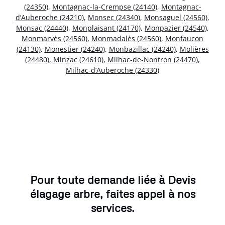
(24350)
,
Montagnac-la-Crempse (24140)
,
Montagnac-
d’Auberoche (24210)
,
Monsec (24340)
,
Monsaguel (24560)
,
Monsac (24440)
,
Monplaisant (24170)
,
Monpazier (24540)
,
Monmarvès (24560)
,
Monmadalès (24560)
,
Monfaucon
(24130)
,
Monestier (24240)
,
Monbazillac (24240)
,
Molières
(24480)
,
Minzac (24610)
,
Milhac-de-Nontron (24470)
,
Milhac-d’Auberoche (24330)
Pour toute demande liée à Devis
élagage arbre, faites appel à nos
services.