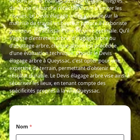
ne sont jamais réalisés au hasard, mais intégrés
dans une démarche réfléchie visant à limiter les
risques. Le Devis élagage arbre s’appuie sur la
maîtrise du travail en hauteur propre à l’arboriste
grimpeur, garantissant une sécurité optimale. Qu’il
s’agisse d’entretien arbre, d’élagage arbre ou
d’abattage arbre, chaque action est précédée
d’une évaluation technique. Choisir le Devis
élagage arbre à Queyssac, c’est opter pour une
expertise de terrain, permettant d’obtenir un
résultat durable. Le Devis élagage arbre vise ainsi à
sécuriser les lieux, en tenant compte des
spécificités propres à la ville Queyssac.
E
Nom
*
-
m
a