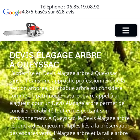
Téléphone :
06.85.19.08.92
4.8/5 basés sur 628 avis
DEVIS ÉLAGAGE ARBRE
À QUEYSSAC
L’expertise en Devis élagage arbre à Queyssac
s’inscrit dans une approche professionnelle de la
gestion arborée, où chaque arbre est considéré
comme un patrimoine naturel. Faire appel à un
élagueur pour un Devis élagage arbre permet de
concilier durabilité tout en respectant son
environnement. A Queyssac, le Devis élagage arbre
répond à des enjeux multiples liés à la préservation
des espaces verts. L’élagage arbre et la taille arbre