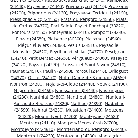
(24440)
,
Puyrenier (24340)
,
Puymangou (24410)
,
Proissans
(24200)
,
Prigonrieux (24130)
,
Preyssac-d’Excideuil (24160)
,
Pressignac-Vicq (24150)
,
Prats-du-Périgord (24550)
,
Prats-
de-Carlux (24370)
,
Port-Sainte-Foy-et-Ponchapt (33220)
,
Pontours (24150)
,
Ponteyraud (24410)
,
Pomport (24240)
,
Plazac (24580)
,
Plaisance (86500)
,
Plaisance (24560)
,
Piégut-Pluviers (24360)
,
Pezuls (24510)
,
Peyzac-le-
Moustier (24620)
,
Peyrillac-et-Millac (24370)
,
Peyrignac
(24210)
,
Petit-Bersac (24600)
,
Périgueux (24000)
,
Pazayac
(24120)
,
Payzac (24270)
,
Paussac-et-Saint-Vivien (24310)
,
Paunat (24510)
,
Paulin (24590)
,
Parcoul (24410)
,
Orliaguet
(24370)
,
Orliac (24170)
,
Notre-Dame-de-Sanilhac (24660)
,
Nontron (24300)
,
Nojals-et-Clotte (24440)
,
Neuvic (24190)
,
Négrondes (24460)
,
Naussannes (24440)
,
Nastringues
(24230)
,
Nanthiat (24800)
,
Nantheuil (24800)
,
Nanteuil-
Auriac-de-Bourzac (24320)
,
Nailhac (24390)
,
Nadaillac
(24590)
,
Nabirat (24250)
,
Mussidan (24400)
,
Mouzens
(24220)
,
Moulin-Neuf (24700)
,
Mouleydier (24520)
,
Montrem (24110)
,
Montpon-Ménestérol (24700)
,
Montpeyroux (24610)
,
Montferrand-du-Périgord (24440)
,
Montcaret (24230)
,
Montazeau (24230)
,
Montagrier