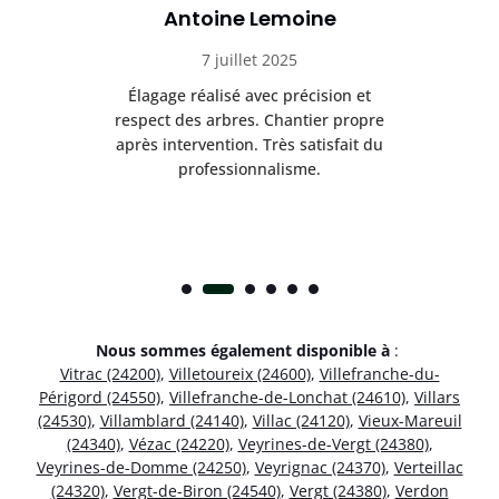
Antoine Lemoine
7 juillet 2025
es
Élagage réalisé avec précision et
Int
respect des arbres. Chantier propre
nt
après intervention. Très satisfait du
.
professionnalisme.
Nous sommes également disponible à
:
Vitrac (24200)
,
Villetoureix (24600)
,
Villefranche-du-
Périgord (24550)
,
Villefranche-de-Lonchat (24610)
,
Villars
(24530)
,
Villamblard (24140)
,
Villac (24120)
,
Vieux-Mareuil
(24340)
,
Vézac (24220)
,
Veyrines-de-Vergt (24380)
,
Veyrines-de-Domme (24250)
,
Veyrignac (24370)
,
Verteillac
(24320)
,
Vergt-de-Biron (24540)
,
Vergt (24380)
,
Verdon