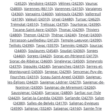
(24520)
,
Vendoire (24320)
,
Vélines (24230)
,
Vaunac
(24800)
,
Varennes (86110)
,
Varennes (24150)
,
Varaignes
(24360)
,
Vanxains (24600)
,
Valojoulx (24290)
,
Vallereuil
(24190)
,
Valeuil (24310)
,
Urval (24480)
,
Tursac (24620)
,
Trémolat (24510)
,
Trélissac (24750)
,
Tourtoirac (24390)
,
Tocane-Saint-Apre (24350)
,
Thonac (24290)
,
Thiviers
(24800)
,
Thenon (24210)
,
Thénac (24240)
,
Teyjat (24300)
,
Terrasson-Lavilledieu (24120)
,
Temple-Laguyon (24390)
,
Teillots (24390)
,
Tayac (33570)
,
Tamniès (24620)
,
Sourzac
(24400)
,
Soulaures (24540)
,
Soudat (24360)
,
Sorges
(24460)
,
Sorges (24420)
,
Siorac-en-Périgord (24170)
,
Siorac-de-Ribérac (24600)
,
Singleyrac (24500)
,
Simeyrols
(24370)
,
Sigoulès (24240)
,
Servanches (24410)
,
Serres-et-
Montguyard (24500)
,
Sergeac (24290)
,
Sencenac-Puy-de-
Fourches (24310)
,
Sceau-Saint-Angel (24300)
,
Savignac-
les-Églises (24420)
,
Savignac-Lédrier (24270)
,
Savignac-de-
Nontron (24300)
,
Savignac-de-Miremont (24260)
,
Saussignac (24240)
,
Sarrazac (24800)
,
Sarliac-sur-l’Isle
(24420)
,
Sarlat-la-Canéda (24200)
,
Sarlande (24270)
,
Salon
(24380)
,
Salles-de-Belvès (24170)
,
Salignac-Eyvigues
(24590)
,
Salignac (33240)
,
Salagnac (24160)
,
Sainte-Trie