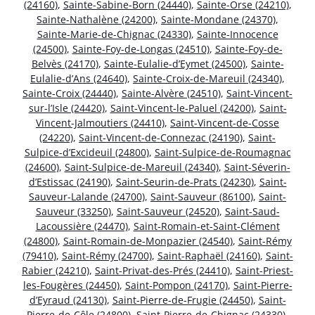
(24160)
,
Sainte-Sabine-Born (24440)
,
Sainte-Orse (24210)
,
Sainte-Nathalène (24200)
,
Sainte-Mondane (24370)
,
Sainte-Marie-de-Chignac (24330)
,
Sainte-Innocence
(24500)
,
Sainte-Foy-de-Longas (24510)
,
Sainte-Foy-de-
Belvès (24170)
,
Sainte-Eulalie-d’Eymet (24500)
,
Sainte-
Eulalie-d’Ans (24640)
,
Sainte-Croix-de-Mareuil (24340)
,
Sainte-Croix (24440)
,
Sainte-Alvère (24510)
,
Saint-Vincent-
sur-l’Isle (24420)
,
Saint-Vincent-le-Paluel (24200)
,
Saint-
Vincent-Jalmoutiers (24410)
,
Saint-Vincent-de-Cosse
(24220)
,
Saint-Vincent-de-Connezac (24190)
,
Saint-
Sulpice-d’Excideuil (24800)
,
Saint-Sulpice-de-Roumagnac
(24600)
,
Saint-Sulpice-de-Mareuil (24340)
,
Saint-Séverin-
d’Estissac (24190)
,
Saint-Seurin-de-Prats (24230)
,
Saint-
Sauveur-Lalande (24700)
,
Saint-Sauveur (86100)
,
Saint-
Sauveur (33250)
,
Saint-Sauveur (24520)
,
Saint-Saud-
Lacoussière (24470)
,
Saint-Romain-et-Saint-Clément
(24800)
,
Saint-Romain-de-Monpazier (24540)
,
Saint-Rémy
(79410)
,
Saint-Rémy (24700)
,
Saint-Raphaël (24160)
,
Saint-
Rabier (24210)
,
Saint-Privat-des-Prés (24410)
,
Saint-Priest-
les-Fougères (24450)
,
Saint-Pompon (24170)
,
Saint-Pierre-
d’Eyraud (24130)
,
Saint-Pierre-de-Frugie (24450)
,
Saint-
Pierre-de-Côle (24800)
,
Saint-Pierre-de-Chignac (24330)
,