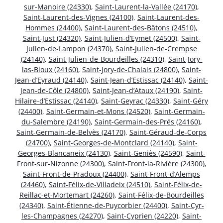
sur-Manoire (24330)
,
Saint-Laurent-la-Vallée (24170)
,
Saint-Laurent-des-Vignes (24100)
,
Saint-Laurent-des-
Hommes (24400)
,
Saint-Laurent-des-Bâtons (24510)
,
Saint-Just (24320)
,
Saint-Julien-d’Eymet (24500)
,
Saint-
Julien-de-Lampon (24370)
,
Saint-Julien-de-Crempse
(24140)
,
Saint-Julien-de-Bourdeilles (24310)
,
Saint-Jory-
las-Bloux (24160)
,
Saint-Jory-de-Chalais (24800)
,
Saint-
Jean-d’Eyraud (24140)
,
Saint-Jean-d’Estissac (24140)
,
Saint-
Jean-de-Côle (24800)
,
Saint-Jean-d’Ataux (24190)
,
Saint-
Hilaire-d’Estissac (24140)
,
Saint-Geyrac (24330)
,
Saint-Géry
(24400)
,
Saint-Germain-et-Mons (24520)
,
Saint-Germain-
du-Salembre (24190)
,
Saint-Germain-des-Prés (24160)
,
Saint-Germain-de-Belvès (24170)
,
Saint-Géraud-de-Corps
(24700)
,
Saint-Georges-de-Montclard (24140)
,
Saint-
Georges-Blancaneix (24130)
,
Saint-Geniès (24590)
,
Saint-
Front-sur-Nizonne (24300)
,
Saint-Front-la-Rivière (24300)
,
Saint-Front-de-Pradoux (24400)
,
Saint-Front-d’Alemps
(24460)
,
Saint-Félix-de-Villadeix (24510)
,
Saint-Félix-de-
Reillac-et-Mortemart (24260)
,
Saint-Félix-de-Bourdeilles
(24340)
,
Saint-Étienne-de-Puycorbier (24400)
,
Saint-Cyr-
les-Champagnes (24270)
,
Saint-Cyprien (24220)
,
Saint-