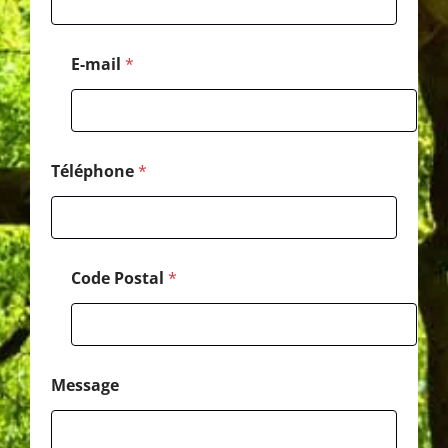
i
l
M
E-mail
*
e
s
s
a
g
e
Téléphone
*
C
o
d
e
Code Postal
*
Message