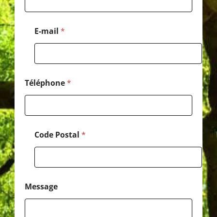
é
p
h
E-mail
*
o
n
e
E
-
m
Téléphone
*
a
i
l
Code Postal
*
Message