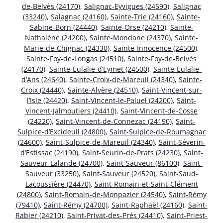
de-Belvès (24170)
,
Salignac-Eyvigues (24590)
,
Salignac
(33240)
,
Salagnac (24160)
,
Sainte-Trie (24160)
,
Sainte-
Sabine-Born (24440)
,
Sainte-Orse (24210)
,
Sainte-
Nathalène (24200)
,
Sainte-Mondane (24370)
,
Sainte-
Marie-de-Chignac (24330)
,
Sainte-Innocence (24500)
,
Sainte-Foy-de-Longas (24510)
,
Sainte-Foy-de-Belvès
(24170)
,
Sainte-Eulalie-d’Eymet (24500)
,
Sainte-Eulalie-
d’Ans (24640)
,
Sainte-Croix-de-Mareuil (24340)
,
Sainte-
Croix (24440)
,
Sainte-Alvère (24510)
,
Saint-Vincent-sur-
l’Isle (24420)
,
Saint-Vincent-le-Paluel (24200)
,
Saint-
Vincent-Jalmoutiers (24410)
,
Saint-Vincent-de-Cosse
(24220)
,
Saint-Vincent-de-Connezac (24190)
,
Saint-
Sulpice-d’Excideuil (24800)
,
Saint-Sulpice-de-Roumagnac
(24600)
,
Saint-Sulpice-de-Mareuil (24340)
,
Saint-Séverin-
d’Estissac (24190)
,
Saint-Seurin-de-Prats (24230)
,
Saint-
Sauveur-Lalande (24700)
,
Saint-Sauveur (86100)
,
Saint-
Sauveur (33250)
,
Saint-Sauveur (24520)
,
Saint-Saud-
Lacoussière (24470)
,
Saint-Romain-et-Saint-Clément
(24800)
,
Saint-Romain-de-Monpazier (24540)
,
Saint-Rémy
(79410)
,
Saint-Rémy (24700)
,
Saint-Raphaël (24160)
,
Saint-
Rabier (24210)
,
Saint-Privat-des-Prés (24410)
,
Saint-Priest-