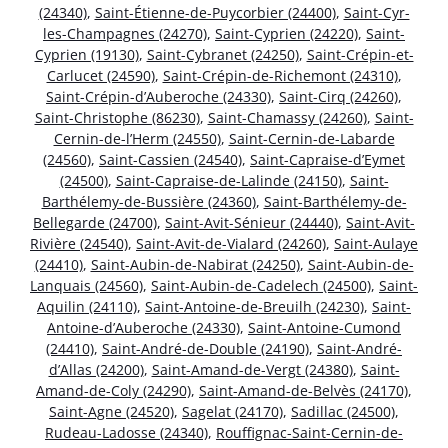
(24340)
,
Saint-Étienne-de-Puycorbier (24400)
,
Saint-Cyr-
les-Champagnes (24270)
,
Saint-Cyprien (24220)
,
Saint-
Cyprien (19130)
,
Saint-Cybranet (24250)
,
Saint-Crépin-et-
Carlucet (24590)
,
Saint-Crépin-de-Richemont (24310)
,
Saint-Crépin-d’Auberoche (24330)
,
Saint-Cirq (24260)
,
Saint-Christophe (86230)
,
Saint-Chamassy (24260)
,
Saint-
Cernin-de-l’Herm (24550)
,
Saint-Cernin-de-Labarde
(24560)
,
Saint-Cassien (24540)
,
Saint-Capraise-d’Eymet
(24500)
,
Saint-Capraise-de-Lalinde (24150)
,
Saint-
Barthélemy-de-Bussière (24360)
,
Saint-Barthélemy-de-
Bellegarde (24700)
,
Saint-Avit-Sénieur (24440)
,
Saint-Avit-
Rivière (24540)
,
Saint-Avit-de-Vialard (24260)
,
Saint-Aulaye
(24410)
,
Saint-Aubin-de-Nabirat (24250)
,
Saint-Aubin-de-
Lanquais (24560)
,
Saint-Aubin-de-Cadelech (24500)
,
Saint-
Aquilin (24110)
,
Saint-Antoine-de-Breuilh (24230)
,
Saint-
Antoine-d’Auberoche (24330)
,
Saint-Antoine-Cumond
(24410)
,
Saint-André-de-Double (24190)
,
Saint-André-
d’Allas (24200)
,
Saint-Amand-de-Vergt (24380)
,
Saint-
Amand-de-Coly (24290)
,
Saint-Amand-de-Belvès (24170)
,
Saint-Agne (24520)
,
Sagelat (24170)
,
Sadillac (24500)
,
Rudeau-Ladosse (24340)
,
Rouffignac-Saint-Cernin-de-