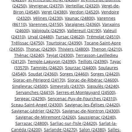
(24250)
,
Veyrignac (24370)
,
Verteillac (24320)
,
Vergt-de-
Biron (24540)
,
Vergt (24380)
,
Verdon (24520)
,
Vendoire
(24320)
,
Vélines (24230)
,
Vaunac (24800)
,
Varennes
(86110)
,
Varennes (24150)
,
Varaignes (24360)
,
Vanxains
(24600)
,
Valojoulx (24290)
,
Vallereuil (24190)
,
Valeuil
(24310)
,
Urval (24480)
,
Tursac (24620)
,
Trémolat (24510)
,
Trélissac (24750)
,
Tourtoirac (24390)
,
Tocane-Saint-Apre
(24350)
,
Thonac (24290)
,
Thiviers (24800)
,
Thenon (24210)
,
Thénac (24240)
,
Teyjat (24300)
,
Terrasson-Lavilledieu
(24120)
,
Temple-Laguyon (24390)
,
Teillots (24390)
,
Tayac
(33570)
,
Tamniès (24620)
,
Sourzac (24400)
,
Soulaures
(24540)
,
Soudat (24360)
,
Sorges (24460)
,
Sorges (24420)
,
Siorac-en-Périgord (24170)
,
Siorac-de-Ribérac (24600)
,
Singleyrac (24500)
,
Simeyrols (24370)
,
Sigoulès (24240)
,
Servanches (24410)
,
Serres-et-Montguyard (24500)
,
Sergeac (24290)
,
Sencenac-Puy-de-Fourches (24310)
,
Sceau-Saint-Angel (24300)
,
Savignac-les-Églises (24420)
,
Savignac-Lédrier (24270)
,
Savignac-de-Nontron (24300)
,
Savignac-de-Miremont (24260)
,
Saussignac (24240)
,
Sarrazac (24800)
,
Sarliac-sur-l’Isle (24420)
,
Sarlat-la-
Canéda (24200)
,
Sarlande (24270)
,
Salon (24380)
,
Salles-