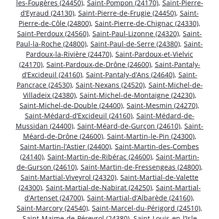
les-Fougères (24450)
,
Saint-Pompon (24170)
,
Saint-Pierre-
d’Eyraud (24130)
,
Saint-Pierre-de-Frugie (24450)
,
Saint-
Pierre-de-Côle (24800)
,
Saint-Pierre-de-Chignac (24330)
,
Saint-Perdoux (24560)
,
Saint-Paul-Lizonne (24320)
,
Saint-
Paul-la-Roche (24800)
,
Saint-Paul-de-Serre (24380)
,
Saint-
Pardoux-la-Rivière (24470)
,
Saint-Pardoux-et-Vielvic
(24170)
,
Saint-Pardoux-de-Drône (24600)
,
Saint-Pantaly-
d’Excideuil (24160)
,
Saint-Pantaly-d’Ans (24640)
,
Saint-
Pancrace (24530)
,
Saint-Nexans (24520)
,
Saint-Michel-de-
Villadeix (24380)
,
Saint-Michel-de-Montaigne (24230)
,
Saint-Michel-de-Double (24400)
,
Saint-Mesmin (24270)
,
Saint-Médard-d’Excideuil (24160)
,
Saint-Médard-de-
Mussidan (24400)
,
Saint-Méard-de-Gurçon (24610)
,
Saint-
Méard-de-Drône (24600)
,
Saint-Martin-le-Pin (24300)
,
Saint-Martin-l’Astier (24400)
,
Saint-Martin-des-Combes
(24140)
,
Saint-Martin-de-Ribérac (24600)
,
Saint-Martin-
de-Gurson (24610)
,
Saint-Martin-de-Fressengeas (24800)
,
Saint-Martial-Viveyrol (24320)
,
Saint-Martial-de-Valette
(24300)
,
Saint-Martial-de-Nabirat (24250)
,
Saint-Martial-
d’Artenset (24700)
,
Saint-Martial-d’Albarède (24160)
,
Saint-Marcory (24540)
,
Saint-Marcel-du-Périgord (24510)
,
Saint-Maime-de-Péreyrol (24380)
,
Saint-Louis-en-l’Isle