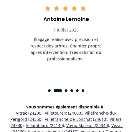
Antoine Lemoine
7 juillet 2025
es
Élagage réalisé avec précision et
Int
respect des arbres. Chantier propre
nt
après intervention. Très satisfait du
.
professionnalisme.
Nous sommes également disponible à
:
Vitrac (24200)
,
Villetoureix (24600)
,
Villefranche-du-
Périgord (24550)
,
Villefranche-de-Lonchat (24610)
,
Villars
(24530)
,
Villamblard (24140)
,
Vieux-Mareuil (24340)
,
Vézac
(24220)
,
Veyrines-de-Vergt (24380)
,
Veyrines-de-Domme