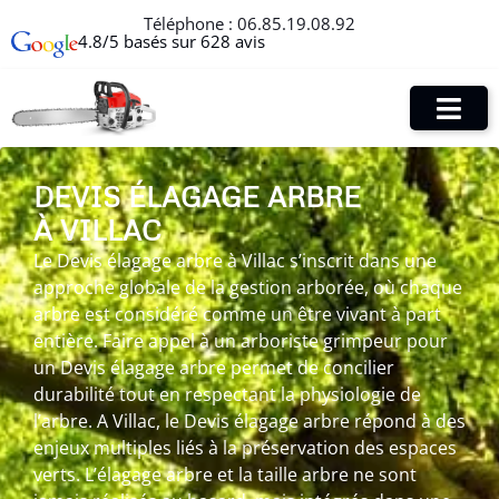
Téléphone :
06.85.19.08.92
4.8/5 basés sur 628 avis
DEVIS ÉLAGAGE ARBRE
À VILLAC
Le Devis élagage arbre à Villac s’inscrit dans une
approche globale de la gestion arborée, où chaque
arbre est considéré comme un être vivant à part
entière. Faire appel à un arboriste grimpeur pour
un Devis élagage arbre permet de concilier
durabilité tout en respectant la physiologie de
l’arbre. A Villac, le Devis élagage arbre répond à des
enjeux multiples liés à la préservation des espaces
verts. L’élagage arbre et la taille arbre ne sont