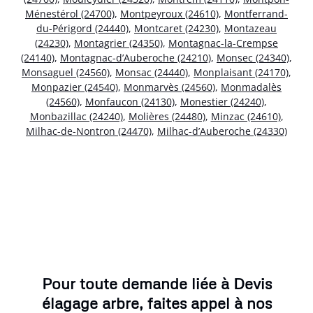
Ménestérol (24700)
,
Montpeyroux (24610)
,
Montferrand-
du-Périgord (24440)
,
Montcaret (24230)
,
Montazeau
(24230)
,
Montagrier (24350)
,
Montagnac-la-Crempse
(24140)
,
Montagnac-d’Auberoche (24210)
,
Monsec (24340)
,
Monsaguel (24560)
,
Monsac (24440)
,
Monplaisant (24170)
,
Monpazier (24540)
,
Monmarvès (24560)
,
Monmadalès
(24560)
,
Monfaucon (24130)
,
Monestier (24240)
,
Monbazillac (24240)
,
Molières (24480)
,
Minzac (24610)
,
Milhac-de-Nontron (24470)
,
Milhac-d’Auberoche (24330)
Pour toute demande liée à Devis
élagage arbre, faites appel à nos