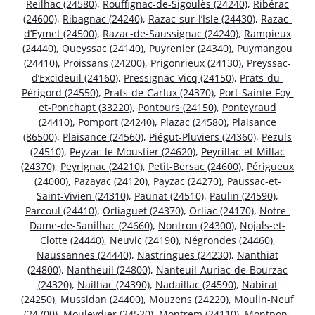
Reilhac (24580)
,
Rouffignac-de-Sigoulès (24240)
,
Ribérac
(24600)
,
Ribagnac (24240)
,
Razac-sur-l’Isle (24430)
,
Razac-
d’Eymet (24500)
,
Razac-de-Saussignac (24240)
,
Rampieux
(24440)
,
Queyssac (24140)
,
Puyrenier (24340)
,
Puymangou
(24410)
,
Proissans (24200)
,
Prigonrieux (24130)
,
Preyssac-
d’Excideuil (24160)
,
Pressignac-Vicq (24150)
,
Prats-du-
Périgord (24550)
,
Prats-de-Carlux (24370)
,
Port-Sainte-Foy-
et-Ponchapt (33220)
,
Pontours (24150)
,
Ponteyraud
(24410)
,
Pomport (24240)
,
Plazac (24580)
,
Plaisance
(86500)
,
Plaisance (24560)
,
Piégut-Pluviers (24360)
,
Pezuls
(24510)
,
Peyzac-le-Moustier (24620)
,
Peyrillac-et-Millac
(24370)
,
Peyrignac (24210)
,
Petit-Bersac (24600)
,
Périgueux
(24000)
,
Pazayac (24120)
,
Payzac (24270)
,
Paussac-et-
Saint-Vivien (24310)
,
Paunat (24510)
,
Paulin (24590)
,
Parcoul (24410)
,
Orliaguet (24370)
,
Orliac (24170)
,
Notre-
Dame-de-Sanilhac (24660)
,
Nontron (24300)
,
Nojals-et-
Clotte (24440)
,
Neuvic (24190)
,
Négrondes (24460)
,
Naussannes (24440)
,
Nastringues (24230)
,
Nanthiat
(24800)
,
Nantheuil (24800)
,
Nanteuil-Auriac-de-Bourzac
(24320)
,
Nailhac (24390)
,
Nadaillac (24590)
,
Nabirat
(24250)
,
Mussidan (24400)
,
Mouzens (24220)
,
Moulin-Neuf
(24700)
,
Mouleydier (24520)
,
Montrem (24110)
,
Montpon-