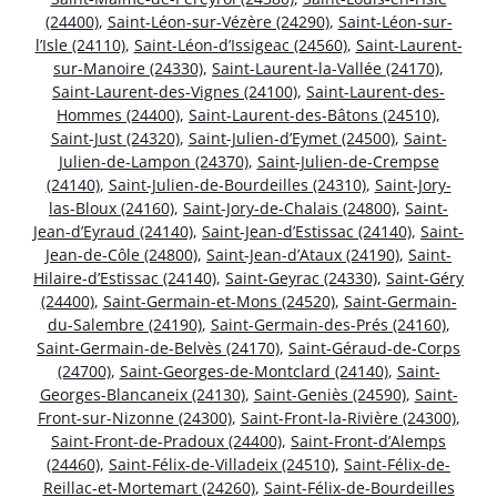
(24400)
,
Saint-Léon-sur-Vézère (24290)
,
Saint-Léon-sur-
l’Isle (24110)
,
Saint-Léon-d’Issigeac (24560)
,
Saint-Laurent-
sur-Manoire (24330)
,
Saint-Laurent-la-Vallée (24170)
,
Saint-Laurent-des-Vignes (24100)
,
Saint-Laurent-des-
Hommes (24400)
,
Saint-Laurent-des-Bâtons (24510)
,
Saint-Just (24320)
,
Saint-Julien-d’Eymet (24500)
,
Saint-
Julien-de-Lampon (24370)
,
Saint-Julien-de-Crempse
(24140)
,
Saint-Julien-de-Bourdeilles (24310)
,
Saint-Jory-
las-Bloux (24160)
,
Saint-Jory-de-Chalais (24800)
,
Saint-
Jean-d’Eyraud (24140)
,
Saint-Jean-d’Estissac (24140)
,
Saint-
Jean-de-Côle (24800)
,
Saint-Jean-d’Ataux (24190)
,
Saint-
Hilaire-d’Estissac (24140)
,
Saint-Geyrac (24330)
,
Saint-Géry
(24400)
,
Saint-Germain-et-Mons (24520)
,
Saint-Germain-
du-Salembre (24190)
,
Saint-Germain-des-Prés (24160)
,
Saint-Germain-de-Belvès (24170)
,
Saint-Géraud-de-Corps
(24700)
,
Saint-Georges-de-Montclard (24140)
,
Saint-
Georges-Blancaneix (24130)
,
Saint-Geniès (24590)
,
Saint-
Front-sur-Nizonne (24300)
,
Saint-Front-la-Rivière (24300)
,
Saint-Front-de-Pradoux (24400)
,
Saint-Front-d’Alemps
(24460)
,
Saint-Félix-de-Villadeix (24510)
,
Saint-Félix-de-
Reillac-et-Mortemart (24260)
,
Saint-Félix-de-Bourdeilles