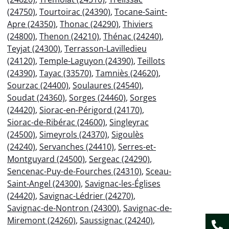
(24750)
,
Tourtoirac (24390)
,
Tocane-Saint-
Apre (24350)
,
Thonac (24290)
,
Thiviers
(24800)
,
Thenon (24210)
,
Thénac (24240)
,
Teyjat (24300)
,
Terrasson-Lavilledieu
(24120)
,
Temple-Laguyon (24390)
,
Teillots
(24390)
,
Tayac (33570)
,
Tamniès (24620)
,
Sourzac (24400)
,
Soulaures (24540)
,
Soudat (24360)
,
Sorges (24460)
,
Sorges
(24420)
,
Siorac-en-Périgord (24170)
,
Siorac-de-Ribérac (24600)
,
Singleyrac
(24500)
,
Simeyrols (24370)
,
Sigoulès
(24240)
,
Servanches (24410)
,
Serres-et-
Montguyard (24500)
,
Sergeac (24290)
,
Sencenac-Puy-de-Fourches (24310)
,
Sceau-
Saint-Angel (24300)
,
Savignac-les-Églises
(24420)
,
Savignac-Lédrier (24270)
,
Savignac-de-Nontron (24300)
,
Savignac-de-
Miremont (24260)
,
Saussignac (24240)
,