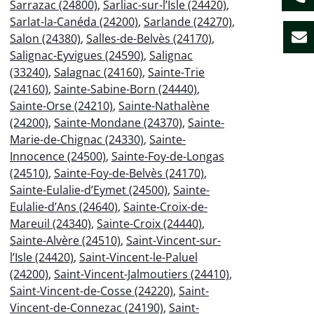
Sarrazac (24800)
,
Sarliac-sur-l’Isle (24420)
,
Sarlat-la-Canéda (24200)
,
Sarlande (24270)
,
Salon (24380)
,
Salles-de-Belvès (24170)
,
Salignac-Eyvigues (24590)
,
Salignac
(33240)
,
Salagnac (24160)
,
Sainte-Trie
(24160)
,
Sainte-Sabine-Born (24440)
,
Sainte-Orse (24210)
,
Sainte-Nathalène
(24200)
,
Sainte-Mondane (24370)
,
Sainte-
Marie-de-Chignac (24330)
,
Sainte-
Innocence (24500)
,
Sainte-Foy-de-Longas
(24510)
,
Sainte-Foy-de-Belvès (24170)
,
Sainte-Eulalie-d’Eymet (24500)
,
Sainte-
Eulalie-d’Ans (24640)
,
Sainte-Croix-de-
Mareuil (24340)
,
Sainte-Croix (24440)
,
Sainte-Alvère (24510)
,
Saint-Vincent-sur-
l’Isle (24420)
,
Saint-Vincent-le-Paluel
(24200)
,
Saint-Vincent-Jalmoutiers (24410)
,
Saint-Vincent-de-Cosse (24220)
,
Saint-
Vincent-de-Connezac (24190)
,
Saint-