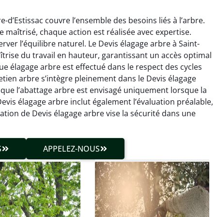
e-d’Estissac couvre l’ensemble des besoins liés à l’arbre.
e maîtrisé, chaque action est réalisée avec expertise.
ver l’équilibre naturel. Le Devis élagage arbre à Saint-
îtrise du travail en hauteur, garantissant un accès optimal
ue élagage arbre est effectué dans le respect des cycles
tretien arbre s’intègre pleinement dans le Devis élagage
hieu Roussel
Julien Caradec
 que l’abattage arbre est envisagé uniquement lorsque la
e Devis élagage arbre inclut également l’évaluation préalable,
 décembre 2025
18 juin 2025
ion de Devis élagage arbre vise la sécurité dans une
vention propre et
Travail très soigné sur des
cise malgré des
arbres difficiles d’accès.
ons compliquées. Le
Intervention sécurisée,
S
APPELEZ-NOUS
tat est exactement
propre et parfaitement
me à mes attentes.
maîtrisée. Résultat
impeccable.