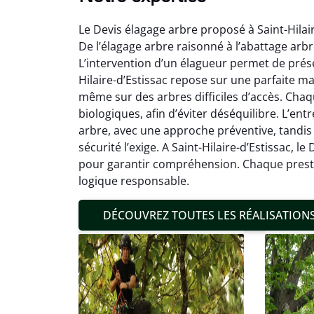
Le Devis élagage arbre proposé à Saint-Hilair
De l’élagage arbre raisonné à l’abattage arbr
L’intervention d’un élagueur permet de préser
Hilaire-d’Estissac repose sur une parfaite ma
même sur des arbres difficiles d’accès. Chaq
biologiques, afin d’éviter déséquilibre. L’en
Mat
arbre, avec une approche préventive, tandis
sécurité l’exige. A Saint-Hilaire-d’Estissac, l
19
pour garantir compréhension. Chaque prestat
Inter
logique responsable.
pré
conditi
DÉCOUVREZ TOUTES LES RÉALISATION
résul
confor