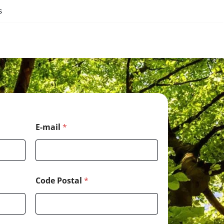
s
*
E-mail
*
*
*
Code Postal
*