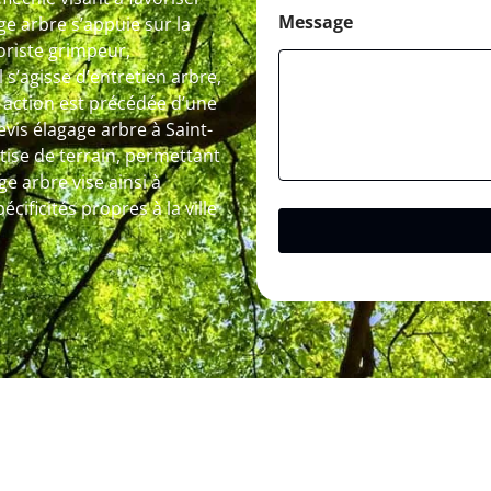
Message
e arbre s’appuie sur la
oriste grimpeur,
 s’agisse d’entretien arbre,
 action est précédée d’une
Devis élagage arbre à Saint-
rtise de terrain, permettant
ge arbre vise ainsi à
cificités propres à la ville