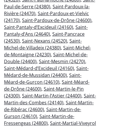
Paul-de-Serre (24380)
,
Saint-Pardoux-la-
Rivière (24470)
,
Saint-Pardoux-et-Vielvic
(24170)
,
Saint-Pardoux-de-Drône (24600)
,
Saint-Pantaly-d’Excideuil (24160)
,
Saint-
Pantaly-d’Ans (24640)
,
Saint-Pancrace
(24530)
,
Saint-Nexans (24520)
,
Saint-
Michel-de-Villadeix (24380)
,
Saint-Michel-
de-Montaigne (24230)
,
Saint-Michel-de-
Double (24400)
,
Saint-Mesmin (24270)
,
Saint-Médard-d’Excideuil (24160)
,
Saint-
Médard-de-Mussidan (24400)
,
Saint-
Méard-de-Gurçon (24610)
,
Saint-Méard-
de-Drône (24600)
,
Saint-Martin-le-Pin
(24300)
,
Saint-Martin-l’Astier (24400)
,
Saint-
Martin-des-Combes (24140)
,
Saint-Martin-
de-Ribérac (24600)
,
Saint-Martin-de-
Gurson (24610)
,
Saint-Martin-de-
Fressengeas (24800)
,
Saint-Martial-Viveyrol