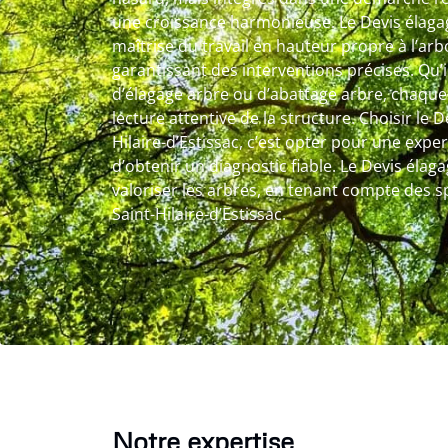
une croissance harmonieuse. Le Devis élagag
maîtrise du travail en hauteur propre à l’arb
garantissant des interventions précises. Qu’il
d’élagage arbre ou d’abattage arbre, chaque
lecture attentive de la structure. Choisir le 
Hilaire-d’Estissac, c’est opter pour une expe
d’obtenir un diagnostic fiable. Le Devis élaga
valoriser les arbres, en tenant compte des spé
Saint-Hilaire-d’Estissac.
Notre expertise