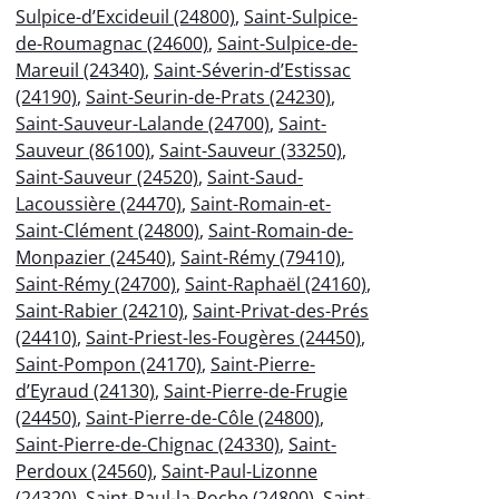
Sulpice-d’Excideuil (24800)
,
Saint-Sulpice-
de-Roumagnac (24600)
,
Saint-Sulpice-de-
Mareuil (24340)
,
Saint-Séverin-d’Estissac
(24190)
,
Saint-Seurin-de-Prats (24230)
,
Saint-Sauveur-Lalande (24700)
,
Saint-
Sauveur (86100)
,
Saint-Sauveur (33250)
,
Saint-Sauveur (24520)
,
Saint-Saud-
Lacoussière (24470)
,
Saint-Romain-et-
Saint-Clément (24800)
,
Saint-Romain-de-
Monpazier (24540)
,
Saint-Rémy (79410)
,
Saint-Rémy (24700)
,
Saint-Raphaël (24160)
,
Saint-Rabier (24210)
,
Saint-Privat-des-Prés
(24410)
,
Saint-Priest-les-Fougères (24450)
,
Saint-Pompon (24170)
,
Saint-Pierre-
d’Eyraud (24130)
,
Saint-Pierre-de-Frugie
(24450)
,
Saint-Pierre-de-Côle (24800)
,
Saint-Pierre-de-Chignac (24330)
,
Saint-
Perdoux (24560)
,
Saint-Paul-Lizonne
(24320)
,
Saint-Paul-la-Roche (24800)
,
Saint-