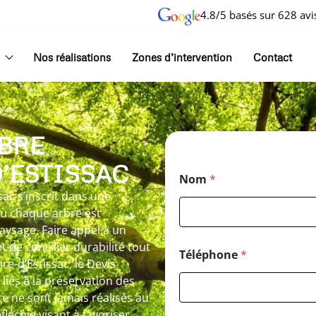
4.8/5 basés sur 628 avi
Nos réalisations
Zones d’intervention
Contact
BRE
D’ESTISSAC
Nom
*
sac s’inscrit dans une
où chaque arbre est
ysage. Faire appel à un
de concilier durabilité tout
Téléphone
*
ire-d’Estissac, le Devis
liés à la préservation des
bre ne sont jamais réalisés au
léchie visant à favoriser