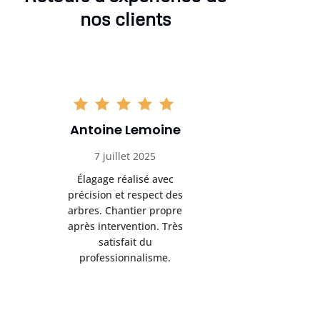
nos clients
Antoine Lemoine
Pasc
7 juillet 2025
22 
Élagage réalisé avec
Interven
précision et respect des
efficace
arbres. Chantier propre
devenu da
après intervention. Très
sérieux
satisfait du
conseils
professionnalisme.
san