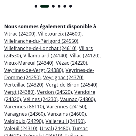
Nous sommes également disponible à
:
Vitrac (24200)
,
Villetoureix (24600)
,
Villefranche-du-Périgord (24550)
,
Villefranche-de-Lonchat (24610)
,
Villars
(24530)
,
Villamblard (24140)
,
Villac (24120)
,
Vieux-Mareuil (24340)
,
Vézac (24220)
,
Veyrines-de-Vergt (24380)
,
Veyrines-de-
Domme (24250)
,
Veyrignac (24370)
,
Verteillac (24320)
,
Vergt-de-Biron (24540)
,
Vergt (24380)
,
Verdon (24520)
,
Vendoire
(24320)
,
Vélines (24230)
,
Vaunac (24800)
,
Varennes (86110)
,
Varennes (24150)
,
Varaignes (24360)
,
Vanxains (24600)
,
Valojoulx (24290)
,
Vallereuil (24190)
,
Valeuil (24310)
,
Urval (24480)
,
Tursac
(24620)
,
Trémolat (24510)
,
Trélissac