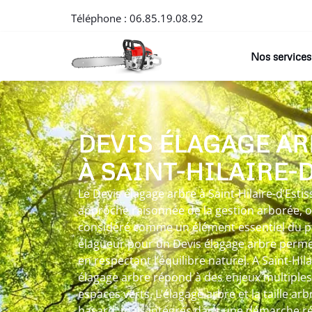
Téléphone :
06.85.19.08.92
Nos services
DEVIS ÉLAGAGE AR
À SAINT-HILAIRE-
Le Devis élagage arbre à Saint-Hilaire-d’Estis
approche raisonnée de la gestion arborée, 
considéré comme un élément essentiel du pa
élagueur pour un Devis élagage arbre permet 
en respectant l’équilibre naturel. A Saint-Hila
élagage arbre répond à des enjeux multiples 
espaces verts. L’élagage arbre et la taille ar
hasard, mais intégrés dans une démarche réf