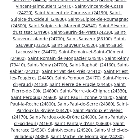
Vincent-Jalmoutiers (24410)
,
Saint-Vincent-de-Cosse
(24220)
,
Saint-Vincent-de-Connezac (24190)
,
Saint-
Sulpice-d’Excideuil (24800)
,
Saint-Sulpice-de-Roumagnac
(24600)
,
Saint-Sulpice-de-Mareuil (24340)
,
Saint-Séverin-
d’Estissac (24190)
,
Saint-Seurin-de-Prats (24230)
,
Saint-
Sauveur-Lalande (24700)
,
Saint-Sauveur (86100)
,
Saint-
Sauveur (33250)
,
Saint-Sauveur (24520)
,
Saint-Saud-
Lacoussière (24470)
,
Saint-Romain-et-Saint-Clément
(24800)
,
Saint-Romain-de-Monpazier (24540)
,
Saint-Rémy
(79410)
,
Saint-Rémy (24700)
,
Saint-Raphaël (24160)
,
Saint-
Rabier (24210)
,
Saint-Privat-des-Prés (24410)
,
Saint-Priest-
les-Fougères (24450)
,
Saint-Pompon (24170)
,
Saint-Pierre-
d’Eyraud (24130)
,
Saint-Pierre-de-Frugie (24450)
,
Saint-
Pierre-de-Côle (24800)
,
Saint-Pierre-de-Chignac (24330)
,
Saint-Perdoux (24560)
,
Saint-Paul-Lizonne (24320)
,
Saint-
Paul-la-Roche (24800)
,
Saint-Paul-de-Serre (24380)
,
Saint-
Pardoux-la-Rivière (24470)
,
Saint-Pardoux-et-Vielvic
(24170)
,
Saint-Pardoux-de-Drône (24600)
,
Saint-Pantaly-
d’Excideuil (24160)
,
Saint-Pantaly-d’Ans (24640)
,
Saint-
Pancrace (24530)
,
Saint-Nexans (24520)
,
Saint-Michel-de-
Villadeix (24380)
,
Saint-Michel-de-Montaigne (24230)
,