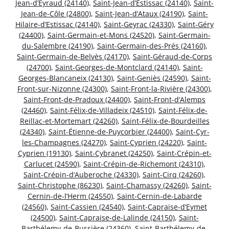
Jean-d’Eyraud (24140)
,
Saint-Jean-d’Estissac (24140)
,
Saint-
Jean-de-Côle (24800)
,
Saint-Jean-d’Ataux (24190)
,
Saint-
Hilaire-d’Estissac (24140)
,
Saint-Geyrac (24330)
,
Saint-Géry
(24400)
,
Saint-Germain-et-Mons (24520)
,
Saint-Germain-
du-Salembre (24190)
,
Saint-Germain-des-Prés (24160)
,
Saint-Germain-de-Belvès (24170)
,
Saint-Géraud-de-Corps
(24700)
,
Saint-Georges-de-Montclard (24140)
,
Saint-
Georges-Blancaneix (24130)
,
Saint-Geniès (24590)
,
Saint-
Front-sur-Nizonne (24300)
,
Saint-Front-la-Rivière (24300)
,
Saint-Front-de-Pradoux (24400)
,
Saint-Front-d’Alemps
(24460)
,
Saint-Félix-de-Villadeix (24510)
,
Saint-Félix-de-
Reillac-et-Mortemart (24260)
,
Saint-Félix-de-Bourdeilles
(24340)
,
Saint-Étienne-de-Puycorbier (24400)
,
Saint-Cyr-
les-Champagnes (24270)
,
Saint-Cyprien (24220)
,
Saint-
Cyprien (19130)
,
Saint-Cybranet (24250)
,
Saint-Crépin-et-
Carlucet (24590)
,
Saint-Crépin-de-Richemont (24310)
,
Saint-Crépin-d’Auberoche (24330)
,
Saint-Cirq (24260)
,
Saint-Christophe (86230)
,
Saint-Chamassy (24260)
,
Saint-
Cernin-de-l’Herm (24550)
,
Saint-Cernin-de-Labarde
(24560)
,
Saint-Cassien (24540)
,
Saint-Capraise-d’Eymet
(24500)
,
Saint-Capraise-de-Lalinde (24150)
,
Saint-
Barthélemy-de-Bussière (24360)
,
Saint-Barthélemy-de-