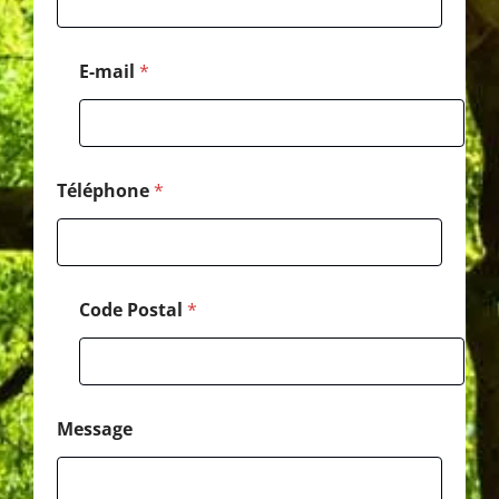
é
l
é
E-mail
*
p
h
o
n
e
*
Téléphone
*
Code Postal
*
Message