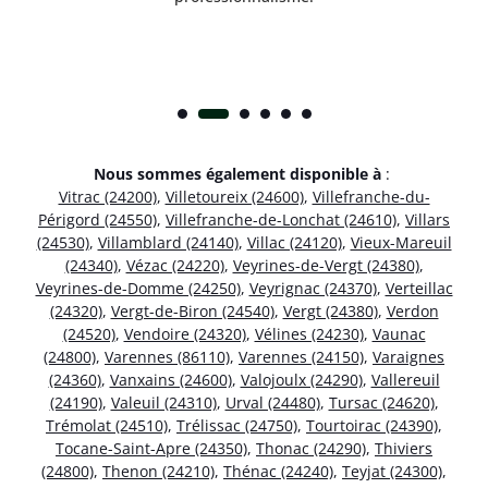
Nous sommes également disponible à
:
Vitrac (24200)
,
Villetoureix (24600)
,
Villefranche-du-
Périgord (24550)
,
Villefranche-de-Lonchat (24610)
,
Villars
(24530)
,
Villamblard (24140)
,
Villac (24120)
,
Vieux-Mareuil
(24340)
,
Vézac (24220)
,
Veyrines-de-Vergt (24380)
,
Veyrines-de-Domme (24250)
,
Veyrignac (24370)
,
Verteillac
(24320)
,
Vergt-de-Biron (24540)
,
Vergt (24380)
,
Verdon
(24520)
,
Vendoire (24320)
,
Vélines (24230)
,
Vaunac
(24800)
,
Varennes (86110)
,
Varennes (24150)
,
Varaignes
(24360)
,
Vanxains (24600)
,
Valojoulx (24290)
,
Vallereuil
(24190)
,
Valeuil (24310)
,
Urval (24480)
,
Tursac (24620)
,
Trémolat (24510)
,
Trélissac (24750)
,
Tourtoirac (24390)
,
Tocane-Saint-Apre (24350)
,
Thonac (24290)
,
Thiviers
(24800)
,
Thenon (24210)
,
Thénac (24240)
,
Teyjat (24300)
,