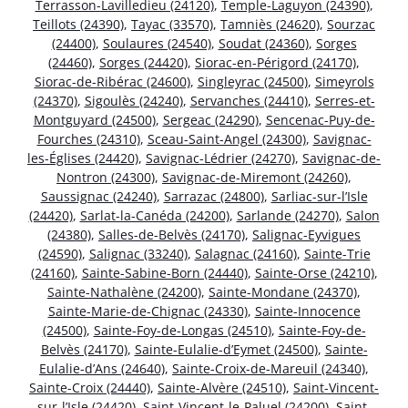
Terrasson-Lavilledieu (24120)
,
Temple-Laguyon (24390)
,
Teillots (24390)
,
Tayac (33570)
,
Tamniès (24620)
,
Sourzac
(24400)
,
Soulaures (24540)
,
Soudat (24360)
,
Sorges
(24460)
,
Sorges (24420)
,
Siorac-en-Périgord (24170)
,
Siorac-de-Ribérac (24600)
,
Singleyrac (24500)
,
Simeyrols
(24370)
,
Sigoulès (24240)
,
Servanches (24410)
,
Serres-et-
Montguyard (24500)
,
Sergeac (24290)
,
Sencenac-Puy-de-
Fourches (24310)
,
Sceau-Saint-Angel (24300)
,
Savignac-
les-Églises (24420)
,
Savignac-Lédrier (24270)
,
Savignac-de-
Nontron (24300)
,
Savignac-de-Miremont (24260)
,
Saussignac (24240)
,
Sarrazac (24800)
,
Sarliac-sur-l’Isle
(24420)
,
Sarlat-la-Canéda (24200)
,
Sarlande (24270)
,
Salon
(24380)
,
Salles-de-Belvès (24170)
,
Salignac-Eyvigues
(24590)
,
Salignac (33240)
,
Salagnac (24160)
,
Sainte-Trie
(24160)
,
Sainte-Sabine-Born (24440)
,
Sainte-Orse (24210)
,
Sainte-Nathalène (24200)
,
Sainte-Mondane (24370)
,
Sainte-Marie-de-Chignac (24330)
,
Sainte-Innocence
(24500)
,
Sainte-Foy-de-Longas (24510)
,
Sainte-Foy-de-
Belvès (24170)
,
Sainte-Eulalie-d’Eymet (24500)
,
Sainte-
Eulalie-d’Ans (24640)
,
Sainte-Croix-de-Mareuil (24340)
,
Sainte-Croix (24440)
,
Sainte-Alvère (24510)
,
Saint-Vincent-
sur-l’Isle (24420)
,
Saint-Vincent-le-Paluel (24200)
,
Saint-