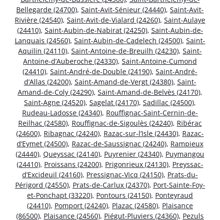
Bellegarde (24700)
,
Saint-Avit-Sénieur (24440)
,
Saint-Avit-
Rivière (24540)
,
Saint-Avit-de-Vialard (24260)
,
Saint-Aulaye
(24410)
,
Saint-Aubin-de-Nabirat (24250)
,
Saint-Aubin-de-
Lanquais (24560)
,
Saint-Aubin-de-Cadelech (24500)
,
Saint-
Aquilin (24110)
,
Saint-Antoine-de-Breuilh (24230)
,
Saint-
Antoine-d’Auberoche (24330)
,
Saint-Antoine-Cumond
(24410)
,
Saint-André-de-Double (24190)
,
Saint-André-
d’Allas (24200)
,
Saint-Amand-de-Vergt (24380)
,
Saint-
Amand-de-Coly (24290)
,
Saint-Amand-de-Belvès (24170)
,
Saint-Agne (24520)
,
Sagelat (24170)
,
Sadillac (24500)
,
Rudeau-Ladosse (24340)
,
Rouffignac-Saint-Cernin-de-
Reilhac (24580)
,
Rouffignac-de-Sigoulès (24240)
,
Ribérac
(24600)
,
Ribagnac (24240)
,
Razac-sur-l’Isle (24430)
,
Razac-
d’Eymet (24500)
,
Razac-de-Saussignac (24240)
,
Rampieux
(24440)
,
Queyssac (24140)
,
Puyrenier (24340)
,
Puymangou
(24410)
,
Proissans (24200)
,
Prigonrieux (24130)
,
Preyssac-
d’Excideuil (24160)
,
Pressignac-Vicq (24150)
,
Prats-du-
Périgord (24550)
,
Prats-de-Carlux (24370)
,
Port-Sainte-Foy-
et-Ponchapt (33220)
,
Pontours (24150)
,
Ponteyraud
(24410)
,
Pomport (24240)
,
Plazac (24580)
,
Plaisance
(86500)
,
Plaisance (24560)
,
Piégut-Pluviers (24360)
,
Pezuls