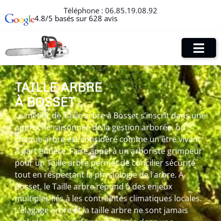
Téléphone :
06.85.19.08.92
4.8/5 basés sur 628 avis
TAILLE ARBRE
À BOSSET
Le métier de Taille arbre à Bosset s’inscrit dans une
approche raisonnée de la gestion arborée, où
chaque arbre est considéré comme un être vivant
à part entière. Faire appel à un arboriste grimpeur
pour un Taille arbre permet de concilier sécurité
tout en respectant la physiologie de l’arbre. A
Bosset, le Taille arbre répond à des enjeux
multiples liés à les contraintes climatiques locales.
L’élagage arbre et la taille arbre ne sont jamais