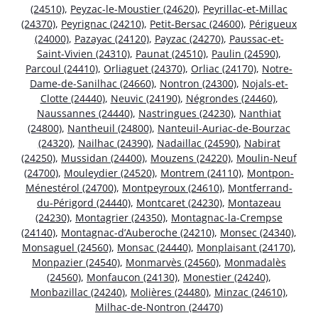
(24510)
,
Peyzac-le-Moustier (24620)
,
Peyrillac-et-Millac
(24370)
,
Peyrignac (24210)
,
Petit-Bersac (24600)
,
Périgueux
(24000)
,
Pazayac (24120)
,
Payzac (24270)
,
Paussac-et-
Saint-Vivien (24310)
,
Paunat (24510)
,
Paulin (24590)
,
Parcoul (24410)
,
Orliaguet (24370)
,
Orliac (24170)
,
Notre-
Dame-de-Sanilhac (24660)
,
Nontron (24300)
,
Nojals-et-
Clotte (24440)
,
Neuvic (24190)
,
Négrondes (24460)
,
Naussannes (24440)
,
Nastringues (24230)
,
Nanthiat
(24800)
,
Nantheuil (24800)
,
Nanteuil-Auriac-de-Bourzac
(24320)
,
Nailhac (24390)
,
Nadaillac (24590)
,
Nabirat
(24250)
,
Mussidan (24400)
,
Mouzens (24220)
,
Moulin-Neuf
(24700)
,
Mouleydier (24520)
,
Montrem (24110)
,
Montpon-
Ménestérol (24700)
,
Montpeyroux (24610)
,
Montferrand-
du-Périgord (24440)
,
Montcaret (24230)
,
Montazeau
(24230)
,
Montagrier (24350)
,
Montagnac-la-Crempse
(24140)
,
Montagnac-d’Auberoche (24210)
,
Monsec (24340)
,
Monsaguel (24560)
,
Monsac (24440)
,
Monplaisant (24170)
,
Monpazier (24540)
,
Monmarvès (24560)
,
Monmadalès
(24560)
,
Monfaucon (24130)
,
Monestier (24240)
,
Monbazillac (24240)
,
Molières (24480)
,
Minzac (24610)
,
Milhac-de-Nontron (24470)