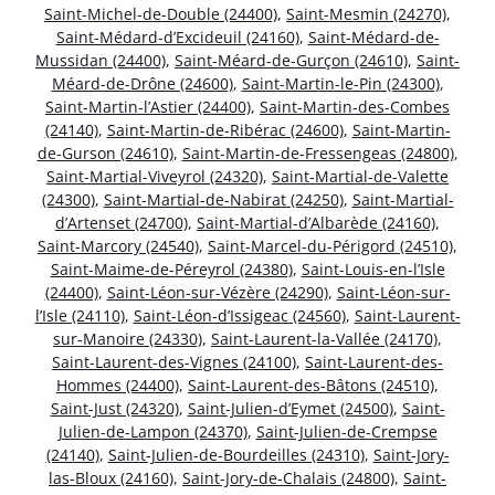
Saint-Michel-de-Double (24400)
,
Saint-Mesmin (24270)
,
Saint-Médard-d’Excideuil (24160)
,
Saint-Médard-de-
Mussidan (24400)
,
Saint-Méard-de-Gurçon (24610)
,
Saint-
Méard-de-Drône (24600)
,
Saint-Martin-le-Pin (24300)
,
Saint-Martin-l’Astier (24400)
,
Saint-Martin-des-Combes
(24140)
,
Saint-Martin-de-Ribérac (24600)
,
Saint-Martin-
de-Gurson (24610)
,
Saint-Martin-de-Fressengeas (24800)
,
Saint-Martial-Viveyrol (24320)
,
Saint-Martial-de-Valette
(24300)
,
Saint-Martial-de-Nabirat (24250)
,
Saint-Martial-
d’Artenset (24700)
,
Saint-Martial-d’Albarède (24160)
,
Saint-Marcory (24540)
,
Saint-Marcel-du-Périgord (24510)
,
Saint-Maime-de-Péreyrol (24380)
,
Saint-Louis-en-l’Isle
(24400)
,
Saint-Léon-sur-Vézère (24290)
,
Saint-Léon-sur-
l’Isle (24110)
,
Saint-Léon-d’Issigeac (24560)
,
Saint-Laurent-
sur-Manoire (24330)
,
Saint-Laurent-la-Vallée (24170)
,
Saint-Laurent-des-Vignes (24100)
,
Saint-Laurent-des-
Hommes (24400)
,
Saint-Laurent-des-Bâtons (24510)
,
Saint-Just (24320)
,
Saint-Julien-d’Eymet (24500)
,
Saint-
Julien-de-Lampon (24370)
,
Saint-Julien-de-Crempse
(24140)
,
Saint-Julien-de-Bourdeilles (24310)
,
Saint-Jory-
las-Bloux (24160)
,
Saint-Jory-de-Chalais (24800)
,
Saint-