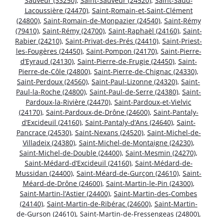
Sauveur (33250)
,
Saint-Sauveur (24520)
,
Saint-Saud-
Lacoussière (24470)
,
Saint-Romain-et-Saint-Clément
(24800)
,
Saint-Romain-de-Monpazier (24540)
,
Saint-Rémy
(79410)
,
Saint-Rémy (24700)
,
Saint-Raphaël (24160)
,
Saint-
Rabier (24210)
,
Saint-Privat-des-Prés (24410)
,
Saint-Priest-
les-Fougères (24450)
,
Saint-Pompon (24170)
,
Saint-Pierre-
d’Eyraud (24130)
,
Saint-Pierre-de-Frugie (24450)
,
Saint-
Pierre-de-Côle (24800)
,
Saint-Pierre-de-Chignac (24330)
,
Saint-Perdoux (24560)
,
Saint-Paul-Lizonne (24320)
,
Saint-
Paul-la-Roche (24800)
,
Saint-Paul-de-Serre (24380)
,
Saint-
Pardoux-la-Rivière (24470)
,
Saint-Pardoux-et-Vielvic
(24170)
,
Saint-Pardoux-de-Drône (24600)
,
Saint-Pantaly-
d’Excideuil (24160)
,
Saint-Pantaly-d’Ans (24640)
,
Saint-
Pancrace (24530)
,
Saint-Nexans (24520)
,
Saint-Michel-de-
Villadeix (24380)
,
Saint-Michel-de-Montaigne (24230)
,
Saint-Michel-de-Double (24400)
,
Saint-Mesmin (24270)
,
Saint-Médard-d’Excideuil (24160)
,
Saint-Médard-de-
Mussidan (24400)
,
Saint-Méard-de-Gurçon (24610)
,
Saint-
Méard-de-Drône (24600)
,
Saint-Martin-le-Pin (24300)
,
Saint-Martin-l’Astier (24400)
,
Saint-Martin-des-Combes
(24140)
,
Saint-Martin-de-Ribérac (24600)
,
Saint-Martin-
de-Gurson (24610)
,
Saint-Martin-de-Fressengeas (24800)
,