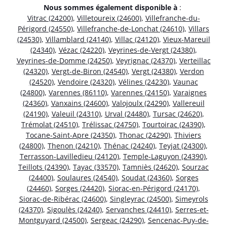
Nous sommes également disponible à
:
Vitrac (24200)
,
Villetoureix (24600)
,
Villefranche-du-
Périgord (24550)
,
Villefranche-de-Lonchat (24610)
,
Villars
(24530)
,
Villamblard (24140)
,
Villac (24120)
,
Vieux-Mareuil
(24340)
,
Vézac (24220)
,
Veyrines-de-Vergt (24380)
,
Veyrines-de-Domme (24250)
,
Veyrignac (24370)
,
Verteillac
(24320)
,
Vergt-de-Biron (24540)
,
Vergt (24380)
,
Verdon
(24520)
,
Vendoire (24320)
,
Vélines (24230)
,
Vaunac
(24800)
,
Varennes (86110)
,
Varennes (24150)
,
Varaignes
(24360)
,
Vanxains (24600)
,
Valojoulx (24290)
,
Vallereuil
(24190)
,
Valeuil (24310)
,
Urval (24480)
,
Tursac (24620)
,
Trémolat (24510)
,
Trélissac (24750)
,
Tourtoirac (24390)
,
Tocane-Saint-Apre (24350)
,
Thonac (24290)
,
Thiviers
(24800)
,
Thenon (24210)
,
Thénac (24240)
,
Teyjat (24300)
,
Terrasson-Lavilledieu (24120)
,
Temple-Laguyon (24390)
,
Teillots (24390)
,
Tayac (33570)
,
Tamniès (24620)
,
Sourzac
(24400)
,
Soulaures (24540)
,
Soudat (24360)
,
Sorges
(24460)
,
Sorges (24420)
,
Siorac-en-Périgord (24170)
,
Siorac-de-Ribérac (24600)
,
Singleyrac (24500)
,
Simeyrols
(24370)
,
Sigoulès (24240)
,
Servanches (24410)
,
Serres-et-
Montguyard (24500)
,
Sergeac (24290)
,
Sencenac-Puy-de-