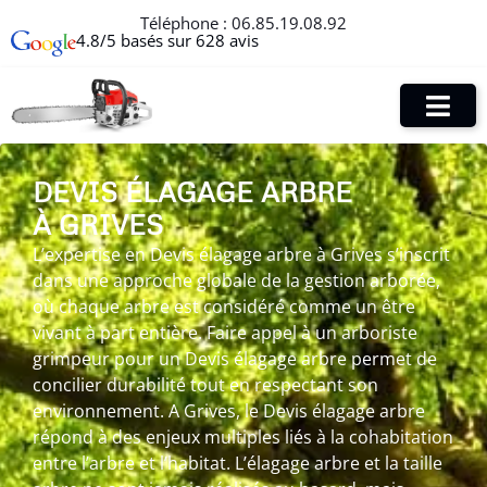
Téléphone :
06.85.19.08.92
4.8/5 basés sur 628 avis
DEVIS ÉLAGAGE ARBRE
À GRIVES
L’expertise en Devis élagage arbre à Grives s’inscrit
dans une approche globale de la gestion arborée,
où chaque arbre est considéré comme un être
vivant à part entière. Faire appel à un arboriste
grimpeur pour un Devis élagage arbre permet de
concilier durabilité tout en respectant son
environnement. A Grives, le Devis élagage arbre
répond à des enjeux multiples liés à la cohabitation
entre l’arbre et l’habitat. L’élagage arbre et la taille