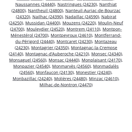
Naussannes (24440)
,
Nastringues (24230)
,
Nanthiat
(24800)
,
Nantheuil (24800)
,
Nanteuil-Auriac-de-Bourzac
(24320)
,
Nailhac (24390)
,
Nadaillac (24590)
,
Nabirat
(24250)
,
Mussidan (24400)
,
Mouzens (24220)
,
Moulin-Neuf
(24700)
,
Mouleydier (24520)
,
Montrem (24110)
,
Montpon-
Ménestérol (24700)
,
Montpeyroux (24610)
,
Montferrand-
du-Périgord (24440)
,
Montcaret (24230)
,
Montazeau
(24230)
,
Montagrier (24350)
,
Montagnac-la-Crempse
(24140)
,
Montagnac-d’Auberoche (24210)
,
Monsec (24340)
,
Monsaguel (24560)
,
Monsac (24440)
,
Monplaisant (24170)
,
Monpazier (24540)
,
Monmarvès (24560)
,
Monmadalès
(24560)
,
Monfaucon (24130)
,
Monestier (24240)
,
Monbazillac (24240)
,
Molières (24480)
,
Minzac (24610)
,
Milhac-de-Nontron (24470)