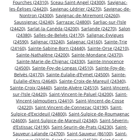
Fourches (24310)
,
Sceau-Saint-Angel (24300)
,
Savignac-
les-Églises (24420)
,
Savignac-Lédrier (24270)
,
Savignac-de-
Nontron (24300)
,
Savignac-de-Miremont (24260)
,
Saussignac (24240)
,
Sarrazac (24800)
,
Sarliac-sur-l’Isle
(24420)
,
Sarlat-la-Canéda (24200)
,
Sarlande (24270)
,
Salon
(24380)
,
Salles-de-Belvès (24170)
,
Salignac-Eyvigues
(24590)
,
Salignac (33240)
,
Salagnac (24160)
,
Sainte-Trie
(24160)
,
Sainte-Sabine-Born (24440)
,
Sainte-Orse (24210)
,
Sainte-Nathalène (24200)
,
Sainte-Mondane (24370)
,
Sainte-Marie-de-Chignac (24330)
,
Sainte-Innocence
(24500)
,
Sainte-Foy-de-Longas (24510)
,
Sainte-Foy-de-
Belvès (24170)
,
Sainte-Eulalie-d’Eymet (24500)
,
Sainte-
Eulalie-d’Ans (24640)
,
Sainte-Croix-de-Mareuil (24340)
,
Sainte-Croix (24440)
,
Sainte-Alvère (24510)
,
Saint-Vincent-
sur-l’Isle (24420)
,
Saint-Vincent-le-Paluel (24200)
,
Saint-
Vincent-Jalmoutiers (24410)
,
Saint-Vincent-de-Cosse
(24220)
,
Saint-Vincent-de-Connezac (24190)
,
Saint-
Sulpice-d’Excideuil (24800)
,
Saint-Sulpice-de-Roumagnac
(24600)
,
Saint-Sulpice-de-Mareuil (24340)
,
Saint-Séverin-
d’Estissac (24190)
,
Saint-Seurin-de-Prats (24230)
,
Saint-
Sauveur-Lalande (24700)
,
Saint-Sauveur (86100)
,
Saint-