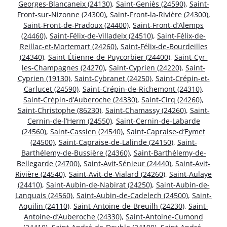
Georges-Blancaneix (24130)
,
Saint-Geniès (24590)
,
Saint-
Front-sur-Nizonne (24300)
,
Saint-Front-la-Rivière (24300)
,
Saint-Front-de-Pradoux (24400)
,
Saint-Front-d’Alemps
(24460)
,
Saint-Félix-de-Villadeix (24510)
,
Saint-Félix-de-
Reillac-et-Mortemart (24260)
,
Saint-Félix-de-Bourdeilles
(24340)
,
Saint-Étienne-de-Puycorbier (24400)
,
Saint-Cyr-
les-Champagnes (24270)
,
Saint-Cyprien (24220)
,
Saint-
Cyprien (19130)
,
Saint-Cybranet (24250)
,
Saint-Crépin-et-
Carlucet (24590)
,
Saint-Crépin-de-Richemont (24310)
,
Saint-Crépin-d’Auberoche (24330)
,
Saint-Cirq (24260)
,
Saint-Christophe (86230)
,
Saint-Chamassy (24260)
,
Saint-
Cernin-de-l’Herm (24550)
,
Saint-Cernin-de-Labarde
(24560)
,
Saint-Cassien (24540)
,
Saint-Capraise-d’Eymet
(24500)
,
Saint-Capraise-de-Lalinde (24150)
,
Saint-
Barthélemy-de-Bussière (24360)
,
Saint-Barthélemy-de-
Bellegarde (24700)
,
Saint-Avit-Sénieur (24440)
,
Saint-Avit-
Rivière (24540)
,
Saint-Avit-de-Vialard (24260)
,
Saint-Aulaye
(24410)
,
Saint-Aubin-de-Nabirat (24250)
,
Saint-Aubin-de-
Lanquais (24560)
,
Saint-Aubin-de-Cadelech (24500)
,
Saint-
Aquilin (24110)
,
Saint-Antoine-de-Breuilh (24230)
,
Saint-
Antoine-d’Auberoche (24330)
,
Saint-Antoine-Cumond