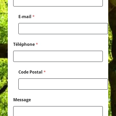
a
l
N
E-mail
*
o
m
*
Téléphone
*
Code Postal
*
Message