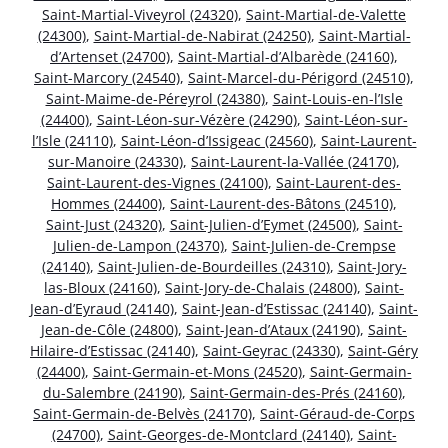
Saint-Martial-Viveyrol (24320)
,
Saint-Martial-de-Valette
(24300)
,
Saint-Martial-de-Nabirat (24250)
,
Saint-Martial-
d’Artenset (24700)
,
Saint-Martial-d’Albarède (24160)
,
Saint-Marcory (24540)
,
Saint-Marcel-du-Périgord (24510)
,
Saint-Maime-de-Péreyrol (24380)
,
Saint-Louis-en-l’Isle
(24400)
,
Saint-Léon-sur-Vézère (24290)
,
Saint-Léon-sur-
l’Isle (24110)
,
Saint-Léon-d’Issigeac (24560)
,
Saint-Laurent-
sur-Manoire (24330)
,
Saint-Laurent-la-Vallée (24170)
,
Saint-Laurent-des-Vignes (24100)
,
Saint-Laurent-des-
Hommes (24400)
,
Saint-Laurent-des-Bâtons (24510)
,
Saint-Just (24320)
,
Saint-Julien-d’Eymet (24500)
,
Saint-
Julien-de-Lampon (24370)
,
Saint-Julien-de-Crempse
(24140)
,
Saint-Julien-de-Bourdeilles (24310)
,
Saint-Jory-
las-Bloux (24160)
,
Saint-Jory-de-Chalais (24800)
,
Saint-
Jean-d’Eyraud (24140)
,
Saint-Jean-d’Estissac (24140)
,
Saint-
Jean-de-Côle (24800)
,
Saint-Jean-d’Ataux (24190)
,
Saint-
Hilaire-d’Estissac (24140)
,
Saint-Geyrac (24330)
,
Saint-Géry
(24400)
,
Saint-Germain-et-Mons (24520)
,
Saint-Germain-
du-Salembre (24190)
,
Saint-Germain-des-Prés (24160)
,
Saint-Germain-de-Belvès (24170)
,
Saint-Géraud-de-Corps
(24700)
,
Saint-Georges-de-Montclard (24140)
,
Saint-