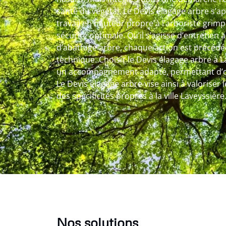
santé du végétal. Le Devis élagage arbre s’ap
travail en hauteur propre à l’arboriste grim
sécurité optimale. Qu’il s’agisse d’entretien 
d’abattage arbre, chaque action est précédé
technique. Choisir le Devis élagage arbre à L
un accompagnement adapté, permettant d’obt
Le Devis élagage arbre vise ainsi à valoriser
des spécificités propres à la ville Laveyssière
Nos solutions