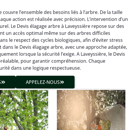
couvre l’ensemble des besoins liés à l’arbre. De la taille
haque action est réalisée avec précision. L’intervention d’un
urel. Le Devis élagage arbre à Laveyssière repose sur des
t un accès optimal même sur des arbres difficiles
ns le respect des cycles biologiques, afin d’éviter stress
ent dans le Devis élagage arbre, avec une approche adaptée,
hieu Roussel
Julien Caradec
uement lorsque la sécurité l’exige. A Laveyssière, le Devis
 préalable, pour garantir compréhension. Chaque
 décembre 2025
18 juin 2025
curité dans une logique respectueuse.
vention propre et
Travail très soigné sur des
cise malgré des
arbres difficiles d’accès.
S
APPELEZ-NOUS
ons compliquées. Le
Intervention sécurisée,
tat est exactement
propre et parfaitement
me à mes attentes.
maîtrisée. Résultat
impeccable.