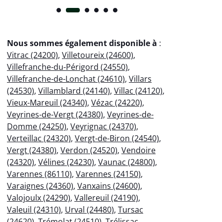
Nous sommes également disponible à
:
Vitrac (24200)
,
Villetoureix (24600)
,
Villefranche-du-Périgord (24550)
,
Villefranche-de-Lonchat (24610)
,
Villars
(24530)
,
Villamblard (24140)
,
Villac (24120)
,
Vieux-Mareuil (24340)
,
Vézac (24220)
,
Veyrines-de-Vergt (24380)
,
Veyrines-de-
Domme (24250)
,
Veyrignac (24370)
,
Verteillac (24320)
,
Vergt-de-Biron (24540)
,
Vergt (24380)
,
Verdon (24520)
,
Vendoire
(24320)
,
Vélines (24230)
,
Vaunac (24800)
,
Varennes (86110)
,
Varennes (24150)
,
Varaignes (24360)
,
Vanxains (24600)
,
Valojoulx (24290)
,
Vallereuil (24190)
,
Valeuil (24310)
,
Urval (24480)
,
Tursac
(24620)
,
Trémolat (24510)
,
Trélissac