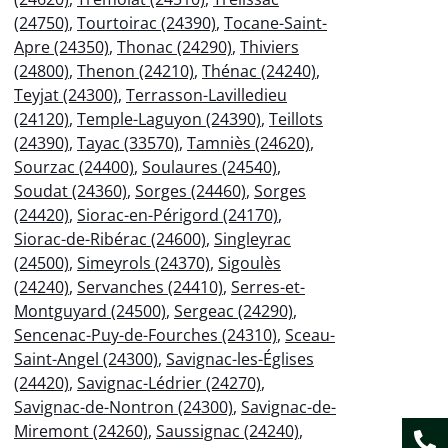
(24750)
,
Tourtoirac (24390)
,
Tocane-Saint-
Apre (24350)
,
Thonac (24290)
,
Thiviers
(24800)
,
Thenon (24210)
,
Thénac (24240)
,
Teyjat (24300)
,
Terrasson-Lavilledieu
(24120)
,
Temple-Laguyon (24390)
,
Teillots
(24390)
,
Tayac (33570)
,
Tamniès (24620)
,
Sourzac (24400)
,
Soulaures (24540)
,
Soudat (24360)
,
Sorges (24460)
,
Sorges
(24420)
,
Siorac-en-Périgord (24170)
,
Siorac-de-Ribérac (24600)
,
Singleyrac
(24500)
,
Simeyrols (24370)
,
Sigoulès
(24240)
,
Servanches (24410)
,
Serres-et-
Montguyard (24500)
,
Sergeac (24290)
,
Sencenac-Puy-de-Fourches (24310)
,
Sceau-
Saint-Angel (24300)
,
Savignac-les-Églises
(24420)
,
Savignac-Lédrier (24270)
,
Savignac-de-Nontron (24300)
,
Savignac-de-
Miremont (24260)
,
Saussignac (24240)
,