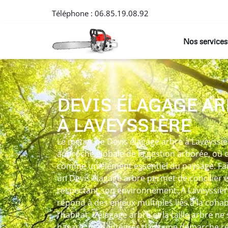
Téléphone :
06.85.19.08.92
Nos services
DEVIS ÉLAGAGE AR
À LAVEYSSIÈRE
Le métier de Devis élagage arbre à Laveyssiè
approche globale de la gestion arborée, où 
comme un élément essentiel du paysage. Fai
un Devis élagage arbre permet de concilier 
respectant son environnement. A Laveyssière
répond à des enjeux multiples liés à la cohabi
l’habitat. L’élagage arbre et la taille arbre n
hasard, mais intégrés dans une démarche réf