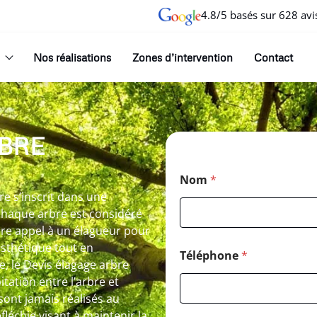
4.8/5 basés sur 628 avi
Nos réalisations
Zones d’intervention
Contact
BRE
Nom
*
re s’inscrit dans une
chaque arbre est considéré
re appel à un élagueur pour
esthétique tout en
Téléphone
*
, le Devis élagage arbre
tation entre l’arbre et
e sont jamais réalisés au
léchie visant à maintenir la