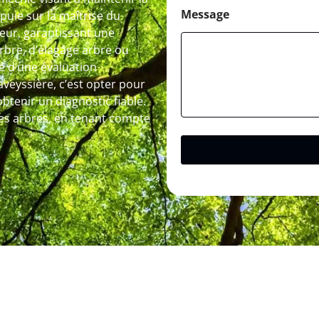
Message
puie sur la maîtrise du
peur, garantissant une
arbre, d’élagage arbre ou
e d’une évaluation
aveyssière, c’est opter pour
enir un diagnostic fiable.
 les arbres, en tenant compte
.