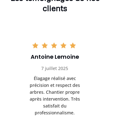
clients
Antoine Lemoine
Pasc
7 juillet 2025
22 
Élagage réalisé avec
Interven
précision et respect des
efficace
arbres. Chantier propre
devenu da
après intervention. Très
sérieux
satisfait du
conseils
professionnalisme.
san