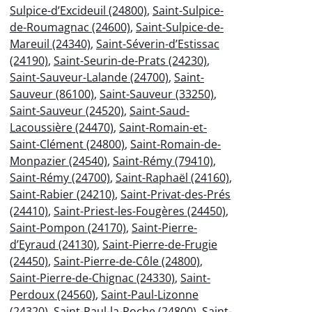
Sulpice-d’Excideuil (24800)
,
Saint-Sulpice-
de-Roumagnac (24600)
,
Saint-Sulpice-de-
Mareuil (24340)
,
Saint-Séverin-d’Estissac
(24190)
,
Saint-Seurin-de-Prats (24230)
,
Saint-Sauveur-Lalande (24700)
,
Saint-
Sauveur (86100)
,
Saint-Sauveur (33250)
,
Saint-Sauveur (24520)
,
Saint-Saud-
Lacoussière (24470)
,
Saint-Romain-et-
Saint-Clément (24800)
,
Saint-Romain-de-
Monpazier (24540)
,
Saint-Rémy (79410)
,
Saint-Rémy (24700)
,
Saint-Raphaël (24160)
,
Saint-Rabier (24210)
,
Saint-Privat-des-Prés
(24410)
,
Saint-Priest-les-Fougères (24450)
,
Saint-Pompon (24170)
,
Saint-Pierre-
d’Eyraud (24130)
,
Saint-Pierre-de-Frugie
(24450)
,
Saint-Pierre-de-Côle (24800)
,
Saint-Pierre-de-Chignac (24330)
,
Saint-
Perdoux (24560)
,
Saint-Paul-Lizonne
(24320)
,
Saint-Paul-la-Roche (24800)
,
Saint-