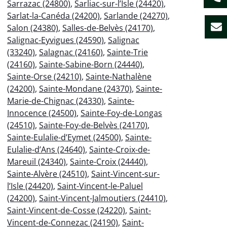
Sarrazac (24800)
,
Sarliac-sur-l’Isle (24420)
,
Sarlat-la-Canéda (24200)
,
Sarlande (24270)
,
Salon (24380)
,
Salles-de-Belvès (24170)
,
Salignac-Eyvigues (24590)
,
Salignac
(33240)
,
Salagnac (24160)
,
Sainte-Trie
(24160)
,
Sainte-Sabine-Born (24440)
,
Sainte-Orse (24210)
,
Sainte-Nathalène
(24200)
,
Sainte-Mondane (24370)
,
Sainte-
Marie-de-Chignac (24330)
,
Sainte-
Innocence (24500)
,
Sainte-Foy-de-Longas
(24510)
,
Sainte-Foy-de-Belvès (24170)
,
Sainte-Eulalie-d’Eymet (24500)
,
Sainte-
Eulalie-d’Ans (24640)
,
Sainte-Croix-de-
Mareuil (24340)
,
Sainte-Croix (24440)
,
Sainte-Alvère (24510)
,
Saint-Vincent-sur-
l’Isle (24420)
,
Saint-Vincent-le-Paluel
(24200)
,
Saint-Vincent-Jalmoutiers (24410)
,
Saint-Vincent-de-Cosse (24220)
,
Saint-
Vincent-de-Connezac (24190)
,
Saint-