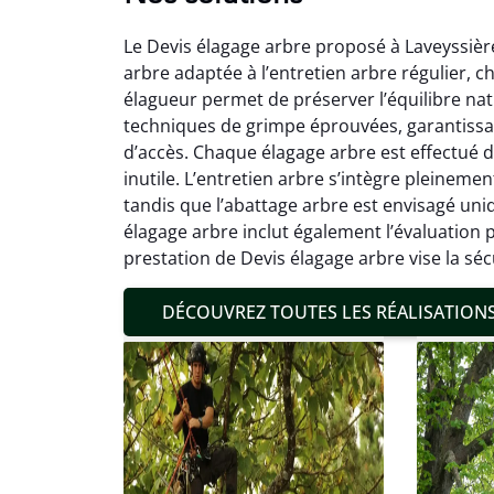
Le Devis élagage arbre proposé à Laveyssière 
arbre adaptée à l’entretien arbre régulier, c
élagueur permet de préserver l’équilibre nat
techniques de grimpe éprouvées, garantissan
d’accès. Chaque élagage arbre est effectué da
inutile. L’entretien arbre s’intègre pleinem
Mat
tandis que l’abattage arbre est envisagé uniq
élagage arbre inclut également l’évaluation
19
prestation de Devis élagage arbre vise la sé
Inter
pré
DÉCOUVREZ TOUTES LES RÉALISATION
conditi
résul
confor