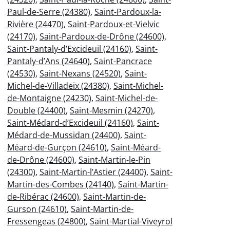
Paul-de-Serre (24380)
,
Saint-Pardoux-la-
Rivière (24470)
,
Saint-Pardoux-et-Vielvic
(24170)
,
Saint-Pardoux-de-Drône (24600)
,
Saint-Pantaly-d’Excideuil (24160)
,
Saint-
Pantaly-d’Ans (24640)
,
Saint-Pancrace
(24530)
,
Saint-Nexans (24520)
,
Saint-
Michel-de-Villadeix (24380)
,
Saint-Michel-
de-Montaigne (24230)
,
Saint-Michel-de-
Double (24400)
,
Saint-Mesmin (24270)
,
Saint-Médard-d’Excideuil (24160)
,
Saint-
Médard-de-Mussidan (24400)
,
Saint-
Méard-de-Gurçon (24610)
,
Saint-Méard-
de-Drône (24600)
,
Saint-Martin-le-Pin
(24300)
,
Saint-Martin-l’Astier (24400)
,
Saint-
Martin-des-Combes (24140)
,
Saint-Martin-
de-Ribérac (24600)
,
Saint-Martin-de-
Gurson (24610)
,
Saint-Martin-de-
Fressengeas (24800)
,
Saint-Martial-Viveyrol