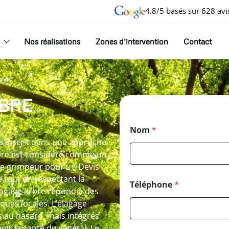
4.8/5 basés sur 628 avi
Nos réalisations
Zones d’intervention
Contact
BRE
Nom
*
s’inscrit dans une approche
rbre est considéré comme un
ste grimpeur pour un Devis
 tout en respectant la
Téléphone
*
élagage arbre répond à des
iques locales. L’élagage
és au hasard, mais intégrés
ir la santé du végétal. Le