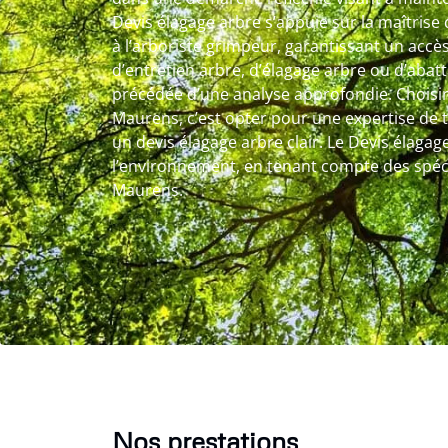
Devis élagage arbre s’appuie sur la maîtrise
à l’arboriste grimpeur, garantissant un accès 
d’entretien arbre, d’élagage arbre ou d’abat
précédée d’une analyse approfondie. Choisir
Maurens, c’est opter pour une expertise de 
un devis élagage arbre clair. Le Devis élagag
l’environnement, en tenant compte des spécifi
Maurens.
Nos prestations