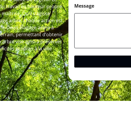
Message
 du travail en hauteur propre
maîtrisé. Qu’il s’agisse
tage arbre, chaque action est
 le Devis élagage arbre à
terrain, permettant d’obtenir
e arbre vise ainsi à préserver
cités propres à la ville