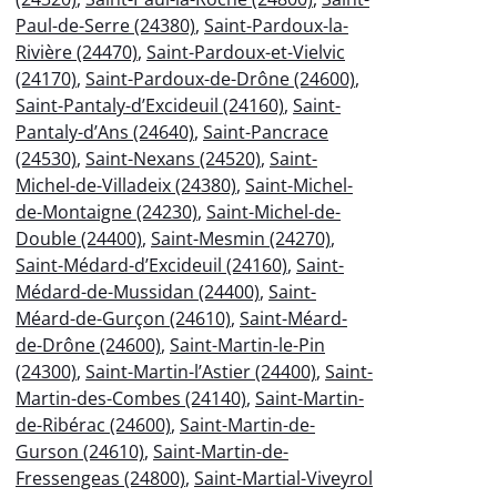
Paul-de-Serre (24380)
,
Saint-Pardoux-la-
Rivière (24470)
,
Saint-Pardoux-et-Vielvic
(24170)
,
Saint-Pardoux-de-Drône (24600)
,
Saint-Pantaly-d’Excideuil (24160)
,
Saint-
Pantaly-d’Ans (24640)
,
Saint-Pancrace
(24530)
,
Saint-Nexans (24520)
,
Saint-
Michel-de-Villadeix (24380)
,
Saint-Michel-
de-Montaigne (24230)
,
Saint-Michel-de-
Double (24400)
,
Saint-Mesmin (24270)
,
Saint-Médard-d’Excideuil (24160)
,
Saint-
Médard-de-Mussidan (24400)
,
Saint-
Méard-de-Gurçon (24610)
,
Saint-Méard-
de-Drône (24600)
,
Saint-Martin-le-Pin
(24300)
,
Saint-Martin-l’Astier (24400)
,
Saint-
Martin-des-Combes (24140)
,
Saint-Martin-
de-Ribérac (24600)
,
Saint-Martin-de-
Gurson (24610)
,
Saint-Martin-de-
Fressengeas (24800)
,
Saint-Martial-Viveyrol