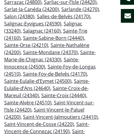
Sarrazac (24800)
,
Sarliac-sur-l’Isle (24420)
,
Sarlat-la-Canéda (24200)
,
Sarlande (24270)
,
Salon (24380)
,
Salles-de-Belvès (24170)
,
Salignac-Eyvigues (24590)
,
Salignac
(33240)
,
Salagnac (24160)
,
Sainte-Trie
(24160)
,
Sainte-Sabine-Born (24440)
,
Sainte-Orse (24210)
,
Sainte-Nathalène
(24200)
,
Sainte-Mondane (24370)
,
Sainte-
Marie-de-Chignac (24330)
,
Sainte-
Innocence (24500)
,
Sainte-Foy-de-Longas
(24510)
,
Sainte-Foy-de-Belvès (24170)
,
Sainte-Eulalie-d’Eymet (24500)
,
Sainte-
Eulalie-d’Ans (24640)
,
Sainte-Croix-de-
Mareuil (24340)
,
Sainte-Croix (24440)
,
Sainte-Alvère (24510)
,
Saint-Vincent-sur-
l’Isle (24420)
,
Saint-Vincent-le-Paluel
(24200)
,
Saint-Vincent-Jalmoutiers (24410)
,
Saint-Vincent-de-Cosse (24220)
,
Saint-
Vincent-de-Connezac (24190)
,
Saint-