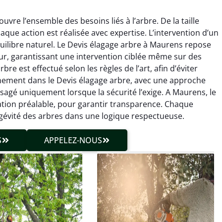
re l’ensemble des besoins liés à l’arbre. De la taille
aque action est réalisée avec expertise. L’intervention d’un
uilibre naturel. Le Devis élagage arbre à Maurens repose
eur, garantissant une intervention ciblée même sur des
e est effectué selon les règles de l’art, afin d’éviter
einement dans le Devis élagage arbre, avec une approche
hieu Roussel
Julien Caradec
isagé uniquement lorsque la sécurité l’exige. A Maurens, le
uation préalable, pour garantir transparence. Chaque
 décembre 2025
18 juin 2025
ngévité des arbres dans une logique respectueuse.
vention propre et
Travail très soigné sur des
cise malgré des
arbres difficiles d’accès.
S
APPELEZ-NOUS
ons compliquées. Le
Intervention sécurisée,
tat est exactement
propre et parfaitement
me à mes attentes.
maîtrisée. Résultat
impeccable.