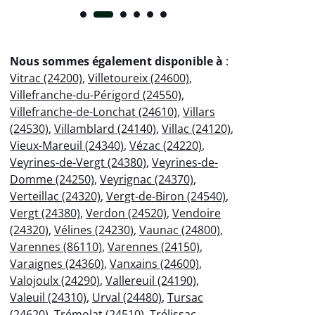
Nous sommes également disponible à
:
Vitrac (24200)
,
Villetoureix (24600)
,
Villefranche-du-Périgord (24550)
,
Villefranche-de-Lonchat (24610)
,
Villars
(24530)
,
Villamblard (24140)
,
Villac (24120)
,
Vieux-Mareuil (24340)
,
Vézac (24220)
,
Veyrines-de-Vergt (24380)
,
Veyrines-de-
Domme (24250)
,
Veyrignac (24370)
,
Verteillac (24320)
,
Vergt-de-Biron (24540)
,
Vergt (24380)
,
Verdon (24520)
,
Vendoire
(24320)
,
Vélines (24230)
,
Vaunac (24800)
,
Varennes (86110)
,
Varennes (24150)
,
Varaignes (24360)
,
Vanxains (24600)
,
Valojoulx (24290)
,
Vallereuil (24190)
,
Valeuil (24310)
,
Urval (24480)
,
Tursac
(24620)
,
Trémolat (24510)
,
Trélissac