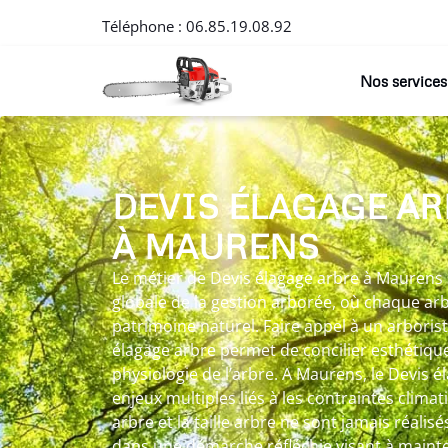
Téléphone :
06.85.19.08.92
Nos services
DEVIS ÉLAGAGE AR
À MAURENS
Le métier de Devis élagage arbre à Maurens 
globale de la gestion arborée, où chaque a
patrimoine naturel. Faire appel à un arbori
élagage arbre permet de concilier esthétique
physiologie de l’arbre. A Maurens, le Devis 
enjeux multiples liés à les contraintes climat
arbre et la taille arbre ne sont jamais réalis
dans une démarche réfléchie visant à mainten