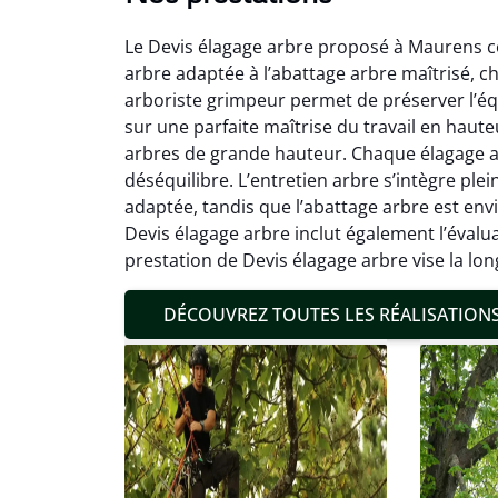
Le Devis élagage arbre proposé à Maurens couv
arbre adaptée à l’abattage arbre maîtrisé, ch
arboriste grimpeur permet de préserver l’éq
sur une parfaite maîtrise du travail en haut
arbres de grande hauteur. Chaque élagage arbr
déséquilibre. L’entretien arbre s’intègre pl
Mat
adaptée, tandis que l’abattage arbre est env
Devis élagage arbre inclut également l’éval
19
prestation de Devis élagage arbre vise la lo
Inter
pré
DÉCOUVREZ TOUTES LES RÉALISATION
conditi
résul
confor