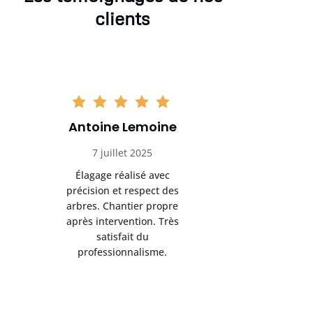
clients
Antoine Lemoine
Pasc
7 juillet 2025
22 
Élagage réalisé avec
Interven
précision et respect des
efficace
arbres. Chantier propre
devenu da
après intervention. Très
sérieux
satisfait du
conseils
professionnalisme.
san