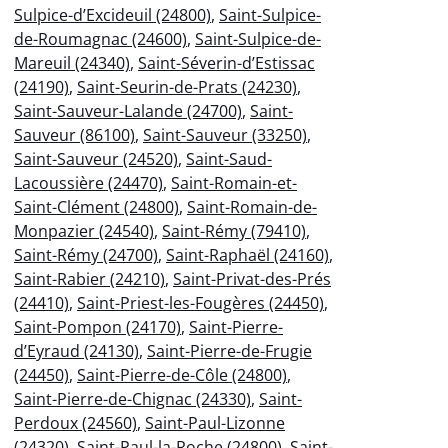
Sulpice-d’Excideuil (24800)
,
Saint-Sulpice-
de-Roumagnac (24600)
,
Saint-Sulpice-de-
Mareuil (24340)
,
Saint-Séverin-d’Estissac
(24190)
,
Saint-Seurin-de-Prats (24230)
,
Saint-Sauveur-Lalande (24700)
,
Saint-
Sauveur (86100)
,
Saint-Sauveur (33250)
,
Saint-Sauveur (24520)
,
Saint-Saud-
Lacoussière (24470)
,
Saint-Romain-et-
Saint-Clément (24800)
,
Saint-Romain-de-
Monpazier (24540)
,
Saint-Rémy (79410)
,
Saint-Rémy (24700)
,
Saint-Raphaël (24160)
,
Saint-Rabier (24210)
,
Saint-Privat-des-Prés
(24410)
,
Saint-Priest-les-Fougères (24450)
,
Saint-Pompon (24170)
,
Saint-Pierre-
d’Eyraud (24130)
,
Saint-Pierre-de-Frugie
(24450)
,
Saint-Pierre-de-Côle (24800)
,
Saint-Pierre-de-Chignac (24330)
,
Saint-
Perdoux (24560)
,
Saint-Paul-Lizonne
(24320)
,
Saint-Paul-la-Roche (24800)
,
Saint-