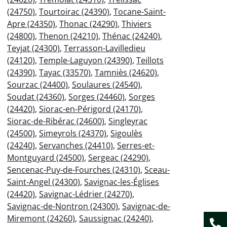
(24750)
,
Tourtoirac (24390)
,
Tocane-Saint-
Apre (24350)
,
Thonac (24290)
,
Thiviers
(24800)
,
Thenon (24210)
,
Thénac (24240)
,
Teyjat (24300)
,
Terrasson-Lavilledieu
(24120)
,
Temple-Laguyon (24390)
,
Teillots
(24390)
,
Tayac (33570)
,
Tamniès (24620)
,
Sourzac (24400)
,
Soulaures (24540)
,
Soudat (24360)
,
Sorges (24460)
,
Sorges
(24420)
,
Siorac-en-Périgord (24170)
,
Siorac-de-Ribérac (24600)
,
Singleyrac
(24500)
,
Simeyrols (24370)
,
Sigoulès
(24240)
,
Servanches (24410)
,
Serres-et-
Montguyard (24500)
,
Sergeac (24290)
,
Sencenac-Puy-de-Fourches (24310)
,
Sceau-
Saint-Angel (24300)
,
Savignac-les-Églises
(24420)
,
Savignac-Lédrier (24270)
,
Savignac-de-Nontron (24300)
,
Savignac-de-
Miremont (24260)
,
Saussignac (24240)
,