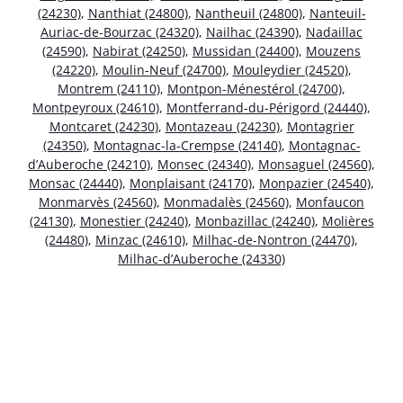
(24230)
,
Nanthiat (24800)
,
Nantheuil (24800)
,
Nanteuil-
Auriac-de-Bourzac (24320)
,
Nailhac (24390)
,
Nadaillac
(24590)
,
Nabirat (24250)
,
Mussidan (24400)
,
Mouzens
(24220)
,
Moulin-Neuf (24700)
,
Mouleydier (24520)
,
Montrem (24110)
,
Montpon-Ménestérol (24700)
,
Montpeyroux (24610)
,
Montferrand-du-Périgord (24440)
,
Montcaret (24230)
,
Montazeau (24230)
,
Montagrier
(24350)
,
Montagnac-la-Crempse (24140)
,
Montagnac-
d’Auberoche (24210)
,
Monsec (24340)
,
Monsaguel (24560)
,
Monsac (24440)
,
Monplaisant (24170)
,
Monpazier (24540)
,
Monmarvès (24560)
,
Monmadalès (24560)
,
Monfaucon
(24130)
,
Monestier (24240)
,
Monbazillac (24240)
,
Molières
(24480)
,
Minzac (24610)
,
Milhac-de-Nontron (24470)
,
Milhac-d’Auberoche (24330)