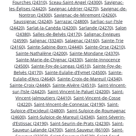
Fourches (24310)
,
Sceau-Saint-Angel (24300)
,
Savignac-
les-Églises (24420)
,
Savignac-Lédrier (24270)
,
Savignac-de-
Nontron (24300)
,
Savignac-de-Miremont (24260)
,
Saussignac (24240)
,
Sarrazac (24800)
,
Sarliac-sur-l’Isle
(24420)
,
Sarlat-la-Canéda (24200)
,
Sarlande (24270)
,
Salon
(24380)
,
Salles-de-Belvès (24170)
,
Salignac-Eyvigues
(24590)
,
Salignac (33240)
,
Salagnac (24160)
,
Sainte-Trie
(24160)
,
Sainte-Sabine-Born (24440)
,
Sainte-Orse (24210)
,
Sainte-Nathalène (24200)
,
Sainte-Mondane (24370)
,
Sainte-Marie-de-Chignac (24330)
,
Sainte-Innocence
(24500)
,
Sainte-Foy-de-Longas (24510)
,
Sainte-Foy-de-
Belvès (24170)
,
Sainte-Eulalie-d’Eymet (24500)
,
Sainte-
Eulalie-d’Ans (24640)
,
Sainte-Croix-de-Mareuil (24340)
,
Sainte-Croix (24440)
,
Sainte-Alvère (24510)
,
Saint-Vincent-
sur-l’Isle (24420)
,
Saint-Vincent-le-Paluel (24200)
,
Saint-
Vincent-Jalmoutiers (24410)
,
Saint-Vincent-de-Cosse
(24220)
,
Saint-Vincent-de-Connezac (24190)
,
Saint-
Sulpice-d’Excideuil (24800)
,
Saint-Sulpice-de-Roumagnac
(24600)
,
Saint-Sulpice-de-Mareuil (24340)
,
Saint-Séverin-
d’Estissac (24190)
,
Saint-Seurin-de-Prats (24230)
,
Saint-
Sauveur-Lalande (24700)
,
Saint-Sauveur (86100)
,
Saint-