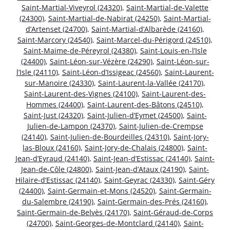
Saint-Martial-Viveyrol (24320)
,
Saint-Martial-de-Valette
(24300)
,
Saint-Martial-de-Nabirat (24250)
,
Saint-Martial-
d’Artenset (24700)
,
Saint-Martial-d’Albarède (24160)
,
Saint-Marcory (24540)
,
Saint-Marcel-du-Périgord (24510)
,
Saint-Maime-de-Péreyrol (24380)
,
Saint-Louis-en-l’Isle
(24400)
,
Saint-Léon-sur-Vézère (24290)
,
Saint-Léon-sur-
l’Isle (24110)
,
Saint-Léon-d’Issigeac (24560)
,
Saint-Laurent-
sur-Manoire (24330)
,
Saint-Laurent-la-Vallée (24170)
,
Saint-Laurent-des-Vignes (24100)
,
Saint-Laurent-des-
Hommes (24400)
,
Saint-Laurent-des-Bâtons (24510)
,
Saint-Just (24320)
,
Saint-Julien-d’Eymet (24500)
,
Saint-
Julien-de-Lampon (24370)
,
Saint-Julien-de-Crempse
(24140)
,
Saint-Julien-de-Bourdeilles (24310)
,
Saint-Jory-
las-Bloux (24160)
,
Saint-Jory-de-Chalais (24800)
,
Saint-
Jean-d’Eyraud (24140)
,
Saint-Jean-d’Estissac (24140)
,
Saint-
Jean-de-Côle (24800)
,
Saint-Jean-d’Ataux (24190)
,
Saint-
Hilaire-d’Estissac (24140)
,
Saint-Geyrac (24330)
,
Saint-Géry
(24400)
,
Saint-Germain-et-Mons (24520)
,
Saint-Germain-
du-Salembre (24190)
,
Saint-Germain-des-Prés (24160)
,
Saint-Germain-de-Belvès (24170)
,
Saint-Géraud-de-Corps
(24700)
,
Saint-Georges-de-Montclard (24140)
,
Saint-