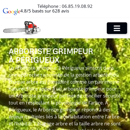
Téléphone :
06.85.19.08.92
4.8/5 basés sur 628 avis
ARBORISTE GRIMPEUR
À PÉRIGUEUX
Le Arboriste grimpeur à Périgueux s’inscrit dans
une approche raisonnée de la gestion arborée, où
chaque arbre est considéré comme un patrimoine
naturel. Faire appel à un arboriste grimpeur pour
un Arboriste grimpeur permet de concilier sécurité
tout en respectant la physiologie de l’arbre. A
Périgueux, le Arboriste grimpeur répond à des
enjeux multiples liés à la cohabitation entre l’arbre
et l’habitat. L’élagage arbre et la taille arbre ne sont