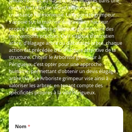
jamais réalisés au hasard, mais intégrés dans une
démarche réfléchie visant à favoriser une
croissance harmonieuse. Le Arboriste grimpeur
s’appuie sur la maîtrise du travail en hauteur
propre à l’arboriste grimpeur, garantissant des
interventions précises. Qu’il s’agisse d’entretien
arbre, d’élagage arbre ou d’abattage arbre, chaque
action est précédée d’une lecture attentive de la
structure. Choisir le Arboriste grimpeur à
Périgueux, c’est opter pour une approche
humaine, permettant d’obtenir un devis élagage
arbre clair. Le Arboriste grimpeur vise ainsi à
valoriser les arbres, en tenant compte des
spécificités propres à la ville Périgueux.
E
Nom
*
-