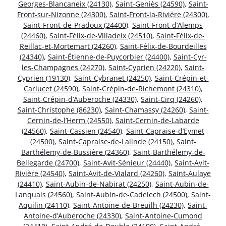
Georges-Blancaneix (24130)
,
Saint-Geniès (24590)
,
Saint-
Front-sur-Nizonne (24300)
,
Saint-Front-la-Rivière (24300)
,
Saint-Front-de-Pradoux (24400)
,
Saint-Front-d’Alemps
(24460)
,
Saint-Félix-de-Villadeix (24510)
,
Saint-Félix-de-
Reillac-et-Mortemart (24260)
,
Saint-Félix-de-Bourdeilles
(24340)
,
Saint-Étienne-de-Puycorbier (24400)
,
Saint-Cyr-
les-Champagnes (24270)
,
Saint-Cyprien (24220)
,
Saint-
Cyprien (19130)
,
Saint-Cybranet (24250)
,
Saint-Crépin-et-
Carlucet (24590)
,
Saint-Crépin-de-Richemont (24310)
,
Saint-Crépin-d’Auberoche (24330)
,
Saint-Cirq (24260)
,
Saint-Christophe (86230)
,
Saint-Chamassy (24260)
,
Saint-
Cernin-de-l’Herm (24550)
,
Saint-Cernin-de-Labarde
(24560)
,
Saint-Cassien (24540)
,
Saint-Capraise-d’Eymet
(24500)
,
Saint-Capraise-de-Lalinde (24150)
,
Saint-
Barthélemy-de-Bussière (24360)
,
Saint-Barthélemy-de-
Bellegarde (24700)
,
Saint-Avit-Sénieur (24440)
,
Saint-Avit-
Rivière (24540)
,
Saint-Avit-de-Vialard (24260)
,
Saint-Aulaye
(24410)
,
Saint-Aubin-de-Nabirat (24250)
,
Saint-Aubin-de-
Lanquais (24560)
,
Saint-Aubin-de-Cadelech (24500)
,
Saint-
Aquilin (24110)
,
Saint-Antoine-de-Breuilh (24230)
,
Saint-
Antoine-d’Auberoche (24330)
,
Saint-Antoine-Cumond