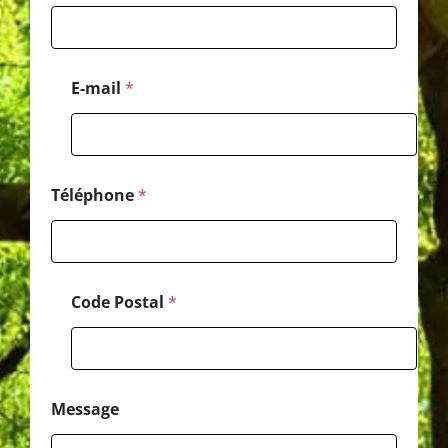
m
a
i
l
*
E-mail
*
T
é
l
é
p
h
Téléphone
*
o
n
e
Code Postal
*
Message