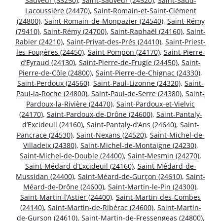
Sauveur (33250)
,
Saint-Sauveur (24520)
,
Saint-Saud-
Lacoussière (24470)
,
Saint-Romain-et-Saint-Clément
(24800)
,
Saint-Romain-de-Monpazier (24540)
,
Saint-Rémy
(79410)
,
Saint-Rémy (24700)
,
Saint-Raphaël (24160)
,
Saint-
Rabier (24210)
,
Saint-Privat-des-Prés (24410)
,
Saint-Priest-
les-Fougères (24450)
,
Saint-Pompon (24170)
,
Saint-Pierre-
d’Eyraud (24130)
,
Saint-Pierre-de-Frugie (24450)
,
Saint-
Pierre-de-Côle (24800)
,
Saint-Pierre-de-Chignac (24330)
,
Saint-Perdoux (24560)
,
Saint-Paul-Lizonne (24320)
,
Saint-
Paul-la-Roche (24800)
,
Saint-Paul-de-Serre (24380)
,
Saint-
Pardoux-la-Rivière (24470)
,
Saint-Pardoux-et-Vielvic
(24170)
,
Saint-Pardoux-de-Drône (24600)
,
Saint-Pantaly-
d’Excideuil (24160)
,
Saint-Pantaly-d’Ans (24640)
,
Saint-
Pancrace (24530)
,
Saint-Nexans (24520)
,
Saint-Michel-de-
Villadeix (24380)
,
Saint-Michel-de-Montaigne (24230)
,
Saint-Michel-de-Double (24400)
,
Saint-Mesmin (24270)
,
Saint-Médard-d’Excideuil (24160)
,
Saint-Médard-de-
Mussidan (24400)
,
Saint-Méard-de-Gurçon (24610)
,
Saint-
Méard-de-Drône (24600)
,
Saint-Martin-le-Pin (24300)
,
Saint-Martin-l’Astier (24400)
,
Saint-Martin-des-Combes
(24140)
,
Saint-Martin-de-Ribérac (24600)
,
Saint-Martin-
de-Gurson (24610)
,
Saint-Martin-de-Fressengeas (24800)
,