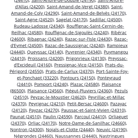
(24410)
,
Saint-André-de-Double (24190)
,
Saint-André-
d’Allas (24200)
,
Saint-Amand-de-Vergt (24380)
,
Saint-
Amand-de-Coly (24290)
,
Saint-Amand-de-Belvès (24170)
,
Saint-Agne (24520)
,
Sagelat (24170)
,
Sadillac (24500)
,
Rudeau-Ladosse (24340)
,
Rouffignac-Saint-Cernin-de-
Reilhac (24580)
,
Rouffignac-de-Sigoulès (24240)
,
Ribérac
(24600)
,
Ribagnac (24240)
,
Razac-sur-l’Isle (24430)
,
Razac-
d’Eymet (24500)
,
Razac-de-Saussignac (24240)
,
Rampieux
(24440)
,
Queyssac (24140)
,
Puyrenier (24340)
,
Puymangou
(24410)
,
Proissans (24200)
,
Prigonrieux (24130)
,
Preyssac-
d’Excideuil (24160)
,
Pressignac-Vicq (24150)
,
Prats-du-
Périgord (24550)
,
Prats-de-Carlux (24370)
,
Port-Sainte-Foy-
et-Ponchapt (33220)
,
Pontours (24150)
,
Ponteyraud
(24410)
,
Pomport (24240)
,
Plazac (24580)
,
Plaisance
(86500)
,
Plaisance (24560)
,
Piégut-Pluviers (24360)
,
Pezuls
(24510)
,
Peyzac-le-Moustier (24620)
,
Peyrillac-et-Millac
(24370)
,
Peyrignac (24210)
,
Petit-Bersac (24600)
,
Pazayac
(24120)
,
Payzac (24270)
,
Paussac-et-Saint-Vivien (24310)
,
Paunat (24510)
,
Paulin (24590)
,
Parcoul (24410)
,
Orliaguet
(24370)
,
Orliac (24170)
,
Notre-Dame-de-Sanilhac (24660)
,
Nontron (24300)
,
Nojals-et-Clotte (24440)
,
Neuvic (24190)
,
Négrondes (24460)
,
Naussannes (24440)
,
Nastringues