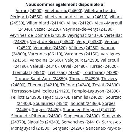
Nous sommes également disponible à
:
Vitrac (24200)
,
Villetoureix (24600)
,
Villefranche-du-
Périgord (24550)
,
Villefranche-de-Lonchat (24610)
,
Villars
(24530)
,
Villamblard (24140)
,
Villac (24120)
,
Vieux-Mareuil
(24340)
,
Vézac (24220)
,
Veyrines-de-Vergt (24380)
,
Veyrines-de-Domme (24250)
,
Veyrignac (24370)
,
Verteillac
(24320)
,
Vergt-de-Biron (24540)
,
Vergt (24380)
,
Verdon
(24520)
,
Vendoire (24320)
,
Vélines (24230)
,
Vaunac
(24800)
,
Varennes (86110)
,
Varennes (24150)
,
Varaignes
(24360)
,
Vanxains (24600)
,
Valojoulx (24290)
,
Vallereuil
(24190)
,
Valeuil (24310)
,
Urval (24480)
,
Tursac (24620)
,
Trémolat (24510)
,
Trélissac (24750)
,
Tourtoirac (24390)
,
Tocane-Saint-Apre (24350)
,
Thonac (24290)
,
Thiviers
(24800)
,
Thenon (24210)
,
Thénac (24240)
,
Teyjat (24300)
,
Terrasson-Lavilledieu (24120)
,
Temple-Laguyon (24390)
,
Teillots (24390)
,
Tayac (33570)
,
Tamniès (24620)
,
Sourzac
(24400)
,
Soulaures (24540)
,
Soudat (24360)
,
Sorges
(24460)
,
Sorges (24420)
,
Siorac-en-Périgord (24170)
,
Siorac-de-Ribérac (24600)
,
Singleyrac (24500)
,
Simeyrols
(24370)
,
Sigoulès (24240)
,
Servanches (24410)
,
Serres-et-
Montguyard (24500)
,
Sergeac (24290)
,
Sencenac-Puy-de-