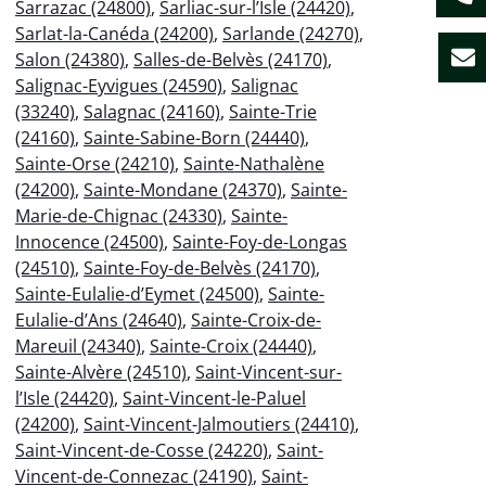
Sarrazac (24800)
,
Sarliac-sur-l’Isle (24420)
,
Sarlat-la-Canéda (24200)
,
Sarlande (24270)
,
Salon (24380)
,
Salles-de-Belvès (24170)
,
Salignac-Eyvigues (24590)
,
Salignac
(33240)
,
Salagnac (24160)
,
Sainte-Trie
(24160)
,
Sainte-Sabine-Born (24440)
,
Sainte-Orse (24210)
,
Sainte-Nathalène
(24200)
,
Sainte-Mondane (24370)
,
Sainte-
Marie-de-Chignac (24330)
,
Sainte-
Innocence (24500)
,
Sainte-Foy-de-Longas
(24510)
,
Sainte-Foy-de-Belvès (24170)
,
Sainte-Eulalie-d’Eymet (24500)
,
Sainte-
Eulalie-d’Ans (24640)
,
Sainte-Croix-de-
Mareuil (24340)
,
Sainte-Croix (24440)
,
Sainte-Alvère (24510)
,
Saint-Vincent-sur-
l’Isle (24420)
,
Saint-Vincent-le-Paluel
(24200)
,
Saint-Vincent-Jalmoutiers (24410)
,
Saint-Vincent-de-Cosse (24220)
,
Saint-
Vincent-de-Connezac (24190)
,
Saint-