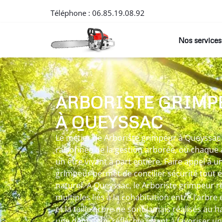
Téléphone :
06.85.19.08.92
Nos services
ARBORISTE GRIMP
À QUEYSSAC
Le métier de Arboriste grimpeur à Queyssac 
raisonnée de la gestion arborée, où chaque
un être vivant à part entière. Faire appel à 
grimpeur permet de concilier sécurité tout e
naturel. A Queyssac, le Arboriste grimpeur 
multiples liés à la cohabitation entre l’arbre 
et la taille arbre ne sont jamais réalisés au 
une démarche réfléchie visant à favoriser u