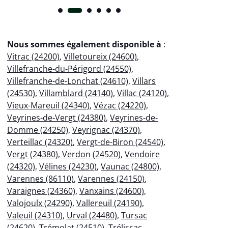
Nous sommes également disponible à
:
Vitrac (24200)
,
Villetoureix (24600)
,
Villefranche-du-Périgord (24550)
,
Villefranche-de-Lonchat (24610)
,
Villars
(24530)
,
Villamblard (24140)
,
Villac (24120)
,
Vieux-Mareuil (24340)
,
Vézac (24220)
,
Veyrines-de-Vergt (24380)
,
Veyrines-de-
Domme (24250)
,
Veyrignac (24370)
,
Verteillac (24320)
,
Vergt-de-Biron (24540)
,
Vergt (24380)
,
Verdon (24520)
,
Vendoire
(24320)
,
Vélines (24230)
,
Vaunac (24800)
,
Varennes (86110)
,
Varennes (24150)
,
Varaignes (24360)
,
Vanxains (24600)
,
Valojoulx (24290)
,
Vallereuil (24190)
,
Valeuil (24310)
,
Urval (24480)
,
Tursac
(24620)
,
Trémolat (24510)
,
Trélissac