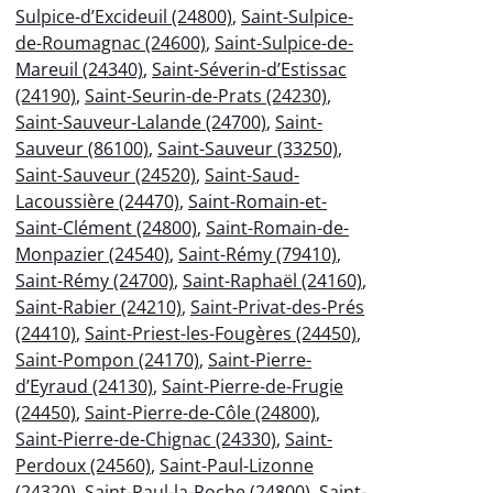
Sulpice-d’Excideuil (24800)
,
Saint-Sulpice-
de-Roumagnac (24600)
,
Saint-Sulpice-de-
Mareuil (24340)
,
Saint-Séverin-d’Estissac
(24190)
,
Saint-Seurin-de-Prats (24230)
,
Saint-Sauveur-Lalande (24700)
,
Saint-
Sauveur (86100)
,
Saint-Sauveur (33250)
,
Saint-Sauveur (24520)
,
Saint-Saud-
Lacoussière (24470)
,
Saint-Romain-et-
Saint-Clément (24800)
,
Saint-Romain-de-
Monpazier (24540)
,
Saint-Rémy (79410)
,
Saint-Rémy (24700)
,
Saint-Raphaël (24160)
,
Saint-Rabier (24210)
,
Saint-Privat-des-Prés
(24410)
,
Saint-Priest-les-Fougères (24450)
,
Saint-Pompon (24170)
,
Saint-Pierre-
d’Eyraud (24130)
,
Saint-Pierre-de-Frugie
(24450)
,
Saint-Pierre-de-Côle (24800)
,
Saint-Pierre-de-Chignac (24330)
,
Saint-
Perdoux (24560)
,
Saint-Paul-Lizonne
(24320)
,
Saint-Paul-la-Roche (24800)
,
Saint-