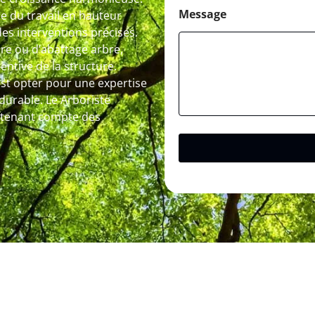
Message
se du travail en hauteur
des interventions précises.
bre ou d’abattage arbre,
entive de la structure.
est opter pour une expertise
 durable. Le Arboriste
en tenant compte des