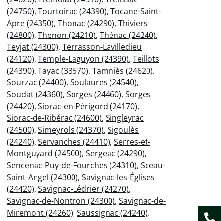
(24750)
,
Tourtoirac (24390)
,
Tocane-Saint-
Apre (24350)
,
Thonac (24290)
,
Thiviers
(24800)
,
Thenon (24210)
,
Thénac (24240)
,
Teyjat (24300)
,
Terrasson-Lavilledieu
(24120)
,
Temple-Laguyon (24390)
,
Teillots
(24390)
,
Tayac (33570)
,
Tamniès (24620)
,
Sourzac (24400)
,
Soulaures (24540)
,
Soudat (24360)
,
Sorges (24460)
,
Sorges
(24420)
,
Siorac-en-Périgord (24170)
,
Siorac-de-Ribérac (24600)
,
Singleyrac
(24500)
,
Simeyrols (24370)
,
Sigoulès
(24240)
,
Servanches (24410)
,
Serres-et-
Montguyard (24500)
,
Sergeac (24290)
,
Sencenac-Puy-de-Fourches (24310)
,
Sceau-
Saint-Angel (24300)
,
Savignac-les-Églises
(24420)
,
Savignac-Lédrier (24270)
,
Savignac-de-Nontron (24300)
,
Savignac-de-
Miremont (24260)
,
Saussignac (24240)
,