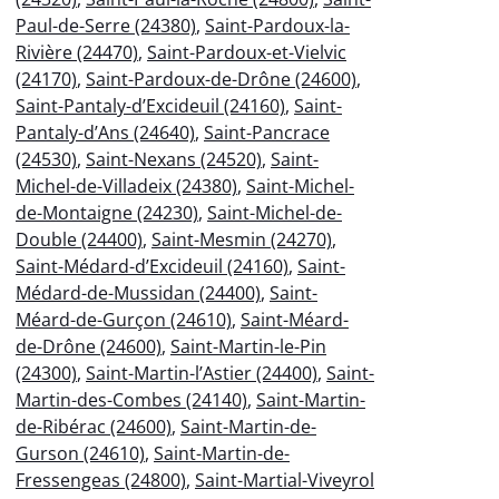
Paul-de-Serre (24380)
,
Saint-Pardoux-la-
Rivière (24470)
,
Saint-Pardoux-et-Vielvic
(24170)
,
Saint-Pardoux-de-Drône (24600)
,
Saint-Pantaly-d’Excideuil (24160)
,
Saint-
Pantaly-d’Ans (24640)
,
Saint-Pancrace
(24530)
,
Saint-Nexans (24520)
,
Saint-
Michel-de-Villadeix (24380)
,
Saint-Michel-
de-Montaigne (24230)
,
Saint-Michel-de-
Double (24400)
,
Saint-Mesmin (24270)
,
Saint-Médard-d’Excideuil (24160)
,
Saint-
Médard-de-Mussidan (24400)
,
Saint-
Méard-de-Gurçon (24610)
,
Saint-Méard-
de-Drône (24600)
,
Saint-Martin-le-Pin
(24300)
,
Saint-Martin-l’Astier (24400)
,
Saint-
Martin-des-Combes (24140)
,
Saint-Martin-
de-Ribérac (24600)
,
Saint-Martin-de-
Gurson (24610)
,
Saint-Martin-de-
Fressengeas (24800)
,
Saint-Martial-Viveyrol