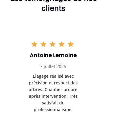
clients
Antoine Lemoine
Pasc
7 juillet 2025
22 
Élagage réalisé avec
Interven
précision et respect des
efficace
arbres. Chantier propre
devenu da
après intervention. Très
sérieux
satisfait du
conseils
professionnalisme.
san