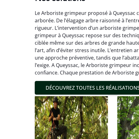
Le Arboriste grimpeur proposé à Queyssac co
arborée. De l’élagage arbre raisonné à l’entr
rigueur. L’intervention d’un arboriste grimpe
grimpeur à Queyssac repose sur des techniq
ciblée même sur des arbres de grande hauteu
l’art, afin d’éviter stress inutile. L’entretie
Mat
une approche préventive, tandis que l’abatt
l’exige. A Queyssac, le Arboriste grimpeur in
19
confiance. Chaque prestation de Arboriste gr
Inter
pré
DÉCOUVREZ TOUTES LES RÉALISATION
conditi
résul
confor