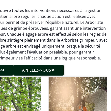
uvre toutes les interventions nécessaires à la gestion
etien arbre régulier, chaque action est réalisée avec
ur permet de préserver l’équilibre naturel. Le Arboriste
ues de grimpe éprouvées, garantissant une intervention
r. Chaque élagage arbre est effectué selon les règles de
n arbre s’intègre pleinement dans le Arboriste grimpeur, avec
hieu Roussel
Julien Caradec
age arbre est envisagé uniquement lorsque la sécurité
clut également l’évaluation préalable, pour garantir
 décembre 2025
18 juin 2025
impeur vise l’efficacité dans une logique responsable.
vention propre et
Travail très soigné sur des
cise malgré des
arbres difficiles d’accès.
S
APPELEZ-NOUS
ons compliquées. Le
Intervention sécurisée,
tat est exactement
propre et parfaitement
me à mes attentes.
maîtrisée. Résultat
impeccable.