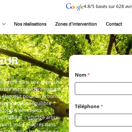
4.8/5 basés sur 628 avi
Nos réalisations
Zones d’intervention
Contact
EUR
Nom
*
s’inscrit dans une approche
 arbre est considéré comme
un élagueur pour un Arboriste
n respectant l’équilibre
Téléphone
*
répond à des enjeux
et l’habitat. L’élagage arbre
hasard, mais intégrés dans
ne croissance harmonieuse.