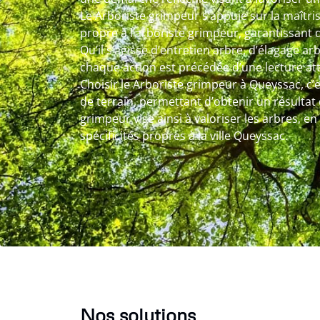
Le Arboriste grimpeur s’appuie sur la maîtri
propre à l’arboriste grimpeur, garantissant 
Qu’il s’agisse d’entretien arbre, d’élagage ar
chaque action est précédée d’une lecture att
Choisir le Arboriste grimpeur à Queyssac, c’
de terrain, permettant d’obtenir un résultat
grimpeur vise ainsi à valoriser les arbres, 
spécificités propres à la ville Queyssac.
Nos solutions