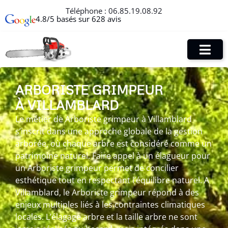
Téléphone :
06.85.19.08.92
4.8/5 basés sur 628 avis
ARBORISTE GRIMPEUR
À VILLAMBLARD
Le métier de Arboriste grimpeur à Villamblard
s’inscrit dans une approche globale de la gestion
arborée, où chaque arbre est considéré comme un
patrimoine naturel. Faire appel à un élagueur pour
un Arboriste grimpeur permet de concilier
esthétique tout en respectant l’équilibre naturel. A
Villamblard, le Arboriste grimpeur répond à des
enjeux multiples liés à les contraintes climatiques
locales. L’élagage arbre et la taille arbre ne sont