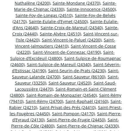
Nathalène (24200)
,
Sainte-Mondane (24370)
,
Sainte-
Marie-de-Chignac (24330)
,
Sainte-Innocence (24500)
,
Sainte-Foy-de-Longas (24510)
,
Sainte-Foy-de-Belvès
(24170)
,
Sainte-Eulalie-d’Eymet (24500)
,
Sainte-Eulalie-
d’Ans (24640)
,
Sainte-Croix-de-Mareuil (24340)
,
Sainte-
Croix (24440)
,
Sainte-Alvère (24510)
,
Saint-Vincent-sur-
l’Isle (24420)
,
Saint-Vincent-le-Paluel (24200)
,
Saint-
Vincent-Jalmoutiers (24410)
,
Saint-Vincent-de-Cosse
(24220)
,
Saint-Vincent-de-Connezac (24190)
,
Saint-
Sulpice-d’Excideuil (24800)
,
Saint-Sulpice-de-Roumagnac
(24600)
,
Saint-Sulpice-de-Mareuil (24340)
,
Saint-Séverin-
d’Estissac (24190)
,
Saint-Seurin-de-Prats (24230)
,
Saint-
Sauveur-Lalande (24700)
,
Saint-Sauveur (86100)
,
Saint-
Sauveur (33250)
,
Saint-Sauveur (24520)
,
Saint-Saud-
Lacoussière (24470)
,
Saint-Romain-et-Saint-Clément
(24800)
,
Saint-Romain-de-Monpazier (24540)
,
Saint-Rémy
(79410)
,
Saint-Rémy (24700)
,
Saint-Raphaël (24160)
,
Saint-
Rabier (24210)
,
Saint-Privat-des-Prés (24410)
,
Saint-Priest-
les-Fougères (24450)
,
Saint-Pompon (24170)
,
Saint-Pierre-
d’Eyraud (24130)
,
Saint-Pierre-de-Frugie (24450)
,
Saint-
Pierre-de-Côle (24800)
,
Saint-Pierre-de-Chignac (24330)
,