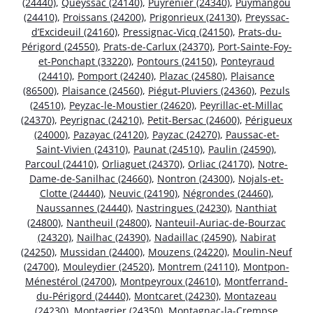
(24440)
,
Queyssac (24140)
,
Puyrenier (24340)
,
Puymangou
(24410)
,
Proissans (24200)
,
Prigonrieux (24130)
,
Preyssac-
d’Excideuil (24160)
,
Pressignac-Vicq (24150)
,
Prats-du-
Périgord (24550)
,
Prats-de-Carlux (24370)
,
Port-Sainte-Foy-
et-Ponchapt (33220)
,
Pontours (24150)
,
Ponteyraud
(24410)
,
Pomport (24240)
,
Plazac (24580)
,
Plaisance
(86500)
,
Plaisance (24560)
,
Piégut-Pluviers (24360)
,
Pezuls
(24510)
,
Peyzac-le-Moustier (24620)
,
Peyrillac-et-Millac
(24370)
,
Peyrignac (24210)
,
Petit-Bersac (24600)
,
Périgueux
(24000)
,
Pazayac (24120)
,
Payzac (24270)
,
Paussac-et-
Saint-Vivien (24310)
,
Paunat (24510)
,
Paulin (24590)
,
Parcoul (24410)
,
Orliaguet (24370)
,
Orliac (24170)
,
Notre-
Dame-de-Sanilhac (24660)
,
Nontron (24300)
,
Nojals-et-
Clotte (24440)
,
Neuvic (24190)
,
Négrondes (24460)
,
Naussannes (24440)
,
Nastringues (24230)
,
Nanthiat
(24800)
,
Nantheuil (24800)
,
Nanteuil-Auriac-de-Bourzac
(24320)
,
Nailhac (24390)
,
Nadaillac (24590)
,
Nabirat
(24250)
,
Mussidan (24400)
,
Mouzens (24220)
,
Moulin-Neuf
(24700)
,
Mouleydier (24520)
,
Montrem (24110)
,
Montpon-
Ménestérol (24700)
,
Montpeyroux (24610)
,
Montferrand-
du-Périgord (24440)
,
Montcaret (24230)
,
Montazeau
(24230)
,
Montagrier (24350)
,
Montagnac-la-Crempse