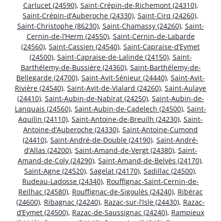
Carlucet (24590)
,
Saint-Crépin-de-Richemont (24310)
,
Saint-Crépin-d’Auberoche (24330)
,
Saint-Cirq (24260)
,
Saint-Christophe (86230)
,
Saint-Chamassy (24260)
,
Saint-
Cernin-de-l’Herm (24550)
,
Saint-Cernin-de-Labarde
(24560)
,
Saint-Cassien (24540)
,
Saint-Capraise-d’Eymet
(24500)
,
Saint-Capraise-de-Lalinde (24150)
,
Saint-
Barthélemy-de-Bussière (24360)
,
Saint-Barthélemy-de-
Bellegarde (24700)
,
Saint-Avit-Sénieur (24440)
,
Saint-Avit-
Rivière (24540)
,
Saint-Avit-de-Vialard (24260)
,
Saint-Aulaye
(24410)
,
Saint-Aubin-de-Nabirat (24250)
,
Saint-Aubin-de-
Lanquais (24560)
,
Saint-Aubin-de-Cadelech (24500)
,
Saint-
Aquilin (24110)
,
Saint-Antoine-de-Breuilh (24230)
,
Saint-
Antoine-d’Auberoche (24330)
,
Saint-Antoine-Cumond
(24410)
,
Saint-André-de-Double (24190)
,
Saint-André-
d’Allas (24200)
,
Saint-Amand-de-Vergt (24380)
,
Saint-
Amand-de-Coly (24290)
,
Saint-Amand-de-Belvès (24170)
,
Saint-Agne (24520)
,
Sagelat (24170)
,
Sadillac (24500)
,
Rudeau-Ladosse (24340)
,
Rouffignac-Saint-Cernin-de-
Reilhac (24580)
,
Rouffignac-de-Sigoulès (24240)
,
Ribérac
(24600)
,
Ribagnac (24240)
,
Razac-sur-l’Isle (24430)
,
Razac-
d’Eymet (24500)
,
Razac-de-Saussignac (24240)
,
Rampieux