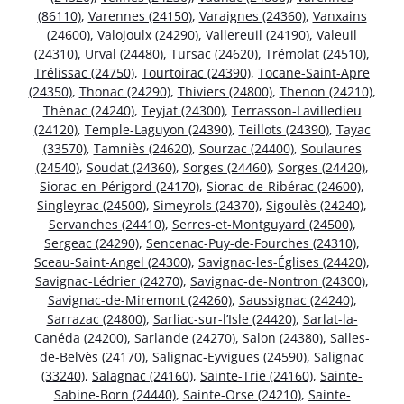
(86110)
,
Varennes (24150)
,
Varaignes (24360)
,
Vanxains
(24600)
,
Valojoulx (24290)
,
Vallereuil (24190)
,
Valeuil
(24310)
,
Urval (24480)
,
Tursac (24620)
,
Trémolat (24510)
,
Trélissac (24750)
,
Tourtoirac (24390)
,
Tocane-Saint-Apre
(24350)
,
Thonac (24290)
,
Thiviers (24800)
,
Thenon (24210)
,
Thénac (24240)
,
Teyjat (24300)
,
Terrasson-Lavilledieu
(24120)
,
Temple-Laguyon (24390)
,
Teillots (24390)
,
Tayac
(33570)
,
Tamniès (24620)
,
Sourzac (24400)
,
Soulaures
(24540)
,
Soudat (24360)
,
Sorges (24460)
,
Sorges (24420)
,
Siorac-en-Périgord (24170)
,
Siorac-de-Ribérac (24600)
,
Singleyrac (24500)
,
Simeyrols (24370)
,
Sigoulès (24240)
,
Servanches (24410)
,
Serres-et-Montguyard (24500)
,
Sergeac (24290)
,
Sencenac-Puy-de-Fourches (24310)
,
Sceau-Saint-Angel (24300)
,
Savignac-les-Églises (24420)
,
Savignac-Lédrier (24270)
,
Savignac-de-Nontron (24300)
,
Savignac-de-Miremont (24260)
,
Saussignac (24240)
,
Sarrazac (24800)
,
Sarliac-sur-l’Isle (24420)
,
Sarlat-la-
Canéda (24200)
,
Sarlande (24270)
,
Salon (24380)
,
Salles-
de-Belvès (24170)
,
Salignac-Eyvigues (24590)
,
Salignac
(33240)
,
Salagnac (24160)
,
Sainte-Trie (24160)
,
Sainte-
Sabine-Born (24440)
,
Sainte-Orse (24210)
,
Sainte-