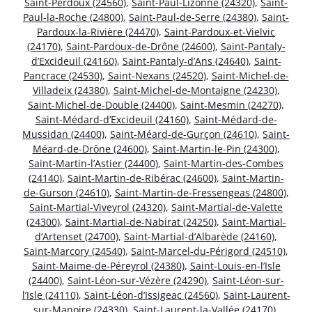
Saint-Perdoux (24560)
,
Saint-Paul-Lizonne (24320)
,
Saint-
Paul-la-Roche (24800)
,
Saint-Paul-de-Serre (24380)
,
Saint-
Pardoux-la-Rivière (24470)
,
Saint-Pardoux-et-Vielvic
(24170)
,
Saint-Pardoux-de-Drône (24600)
,
Saint-Pantaly-
d’Excideuil (24160)
,
Saint-Pantaly-d’Ans (24640)
,
Saint-
Pancrace (24530)
,
Saint-Nexans (24520)
,
Saint-Michel-de-
Villadeix (24380)
,
Saint-Michel-de-Montaigne (24230)
,
Saint-Michel-de-Double (24400)
,
Saint-Mesmin (24270)
,
Saint-Médard-d’Excideuil (24160)
,
Saint-Médard-de-
Mussidan (24400)
,
Saint-Méard-de-Gurçon (24610)
,
Saint-
Méard-de-Drône (24600)
,
Saint-Martin-le-Pin (24300)
,
Saint-Martin-l’Astier (24400)
,
Saint-Martin-des-Combes
(24140)
,
Saint-Martin-de-Ribérac (24600)
,
Saint-Martin-
de-Gurson (24610)
,
Saint-Martin-de-Fressengeas (24800)
,
Saint-Martial-Viveyrol (24320)
,
Saint-Martial-de-Valette
(24300)
,
Saint-Martial-de-Nabirat (24250)
,
Saint-Martial-
d’Artenset (24700)
,
Saint-Martial-d’Albarède (24160)
,
Saint-Marcory (24540)
,
Saint-Marcel-du-Périgord (24510)
,
Saint-Maime-de-Péreyrol (24380)
,
Saint-Louis-en-l’Isle
(24400)
,
Saint-Léon-sur-Vézère (24290)
,
Saint-Léon-sur-
l’Isle (24110)
,
Saint-Léon-d’Issigeac (24560)
,
Saint-Laurent-
sur-Manoire (24330)
,
Saint-Laurent-la-Vallée (24170)
,