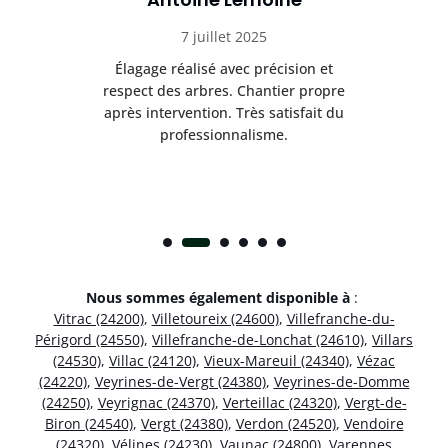
7 juillet 2025
es
Élagage réalisé avec précision et
Int
respect des arbres. Chantier propre
nt
après intervention. Très satisfait du
.
professionnalisme.
Nous sommes également disponible à
:
Vitrac (24200)
,
Villetoureix (24600)
,
Villefranche-du-
Périgord (24550)
,
Villefranche-de-Lonchat (24610)
,
Villars
(24530)
,
Villac (24120)
,
Vieux-Mareuil (24340)
,
Vézac
(24220)
,
Veyrines-de-Vergt (24380)
,
Veyrines-de-Domme
(24250)
,
Veyrignac (24370)
,
Verteillac (24320)
,
Vergt-de-
Biron (24540)
,
Vergt (24380)
,
Verdon (24520)
,
Vendoire
(24320)
,
Vélines (24230)
,
Vaunac (24800)
,
Varennes