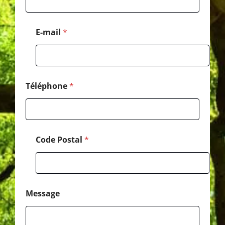
o
d
e
E-mail
*
M
e
s
s
a
g
Téléphone
*
e
Code Postal
*
Message