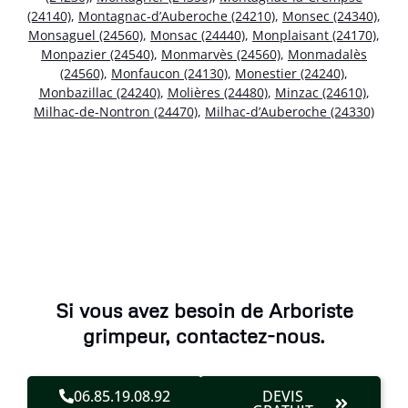
(24140)
,
Montagnac-d’Auberoche (24210)
,
Monsec (24340)
,
Monsaguel (24560)
,
Monsac (24440)
,
Monplaisant (24170)
,
Monpazier (24540)
,
Monmarvès (24560)
,
Monmadalès
(24560)
,
Monfaucon (24130)
,
Monestier (24240)
,
Monbazillac (24240)
,
Molières (24480)
,
Minzac (24610)
,
Milhac-de-Nontron (24470)
,
Milhac-d’Auberoche (24330)
Si vous avez besoin de Arboriste
grimpeur, contactez-nous.
06.85.19.08.92
DEVIS