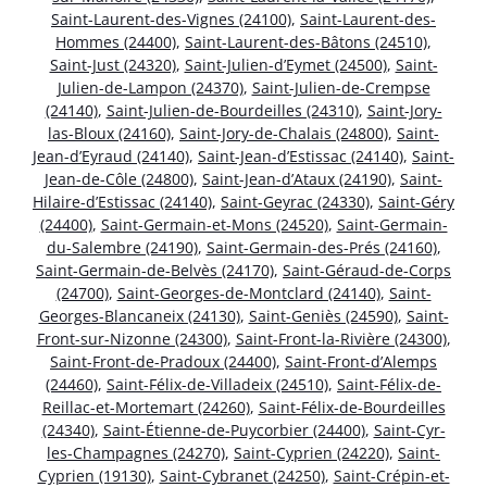
Saint-Laurent-des-Vignes (24100)
,
Saint-Laurent-des-
Hommes (24400)
,
Saint-Laurent-des-Bâtons (24510)
,
Saint-Just (24320)
,
Saint-Julien-d’Eymet (24500)
,
Saint-
Julien-de-Lampon (24370)
,
Saint-Julien-de-Crempse
(24140)
,
Saint-Julien-de-Bourdeilles (24310)
,
Saint-Jory-
las-Bloux (24160)
,
Saint-Jory-de-Chalais (24800)
,
Saint-
Jean-d’Eyraud (24140)
,
Saint-Jean-d’Estissac (24140)
,
Saint-
Jean-de-Côle (24800)
,
Saint-Jean-d’Ataux (24190)
,
Saint-
Hilaire-d’Estissac (24140)
,
Saint-Geyrac (24330)
,
Saint-Géry
(24400)
,
Saint-Germain-et-Mons (24520)
,
Saint-Germain-
du-Salembre (24190)
,
Saint-Germain-des-Prés (24160)
,
Saint-Germain-de-Belvès (24170)
,
Saint-Géraud-de-Corps
(24700)
,
Saint-Georges-de-Montclard (24140)
,
Saint-
Georges-Blancaneix (24130)
,
Saint-Geniès (24590)
,
Saint-
Front-sur-Nizonne (24300)
,
Saint-Front-la-Rivière (24300)
,
Saint-Front-de-Pradoux (24400)
,
Saint-Front-d’Alemps
(24460)
,
Saint-Félix-de-Villadeix (24510)
,
Saint-Félix-de-
Reillac-et-Mortemart (24260)
,
Saint-Félix-de-Bourdeilles
(24340)
,
Saint-Étienne-de-Puycorbier (24400)
,
Saint-Cyr-
les-Champagnes (24270)
,
Saint-Cyprien (24220)
,
Saint-
Cyprien (19130)
,
Saint-Cybranet (24250)
,
Saint-Crépin-et-