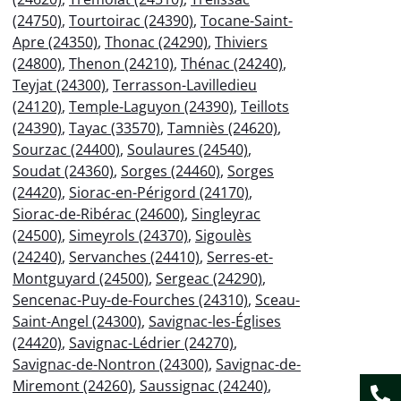
(24750)
,
Tourtoirac (24390)
,
Tocane-Saint-
Apre (24350)
,
Thonac (24290)
,
Thiviers
(24800)
,
Thenon (24210)
,
Thénac (24240)
,
Teyjat (24300)
,
Terrasson-Lavilledieu
(24120)
,
Temple-Laguyon (24390)
,
Teillots
(24390)
,
Tayac (33570)
,
Tamniès (24620)
,
Sourzac (24400)
,
Soulaures (24540)
,
Soudat (24360)
,
Sorges (24460)
,
Sorges
(24420)
,
Siorac-en-Périgord (24170)
,
Siorac-de-Ribérac (24600)
,
Singleyrac
(24500)
,
Simeyrols (24370)
,
Sigoulès
(24240)
,
Servanches (24410)
,
Serres-et-
Montguyard (24500)
,
Sergeac (24290)
,
Sencenac-Puy-de-Fourches (24310)
,
Sceau-
Saint-Angel (24300)
,
Savignac-les-Églises
(24420)
,
Savignac-Lédrier (24270)
,
Savignac-de-Nontron (24300)
,
Savignac-de-
Miremont (24260)
,
Saussignac (24240)
,