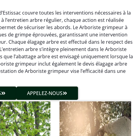
’Estissac couvre toutes les interventions nécessaires à la
à l’entretien arbre régulier, chaque action est réalisée
 permet de sécuriser les abords. Le Arboriste grimpeur à
ques de grimpe éprouvées, garantissant une intervention
r. Chaque élagage arbre est effectué dans le respect des
n. L’entretien arbre s’intègre pleinement dans le Arboriste
hieu Roussel
Julien Caradec
s que l’abattage arbre est envisagé uniquement lorsque la
Arboriste grimpeur inclut également le devis élagage arbre
 décembre 2025
18 juin 2025
station de Arboriste grimpeur vise l’efficacité dans une
vention propre et
Travail très soigné sur des
cise malgré des
arbres difficiles d’accès.
ons compliquées. Le
Intervention sécurisée,
S
APPELEZ-NOUS
tat est exactement
propre et parfaitement
me à mes attentes.
maîtrisée. Résultat
impeccable.