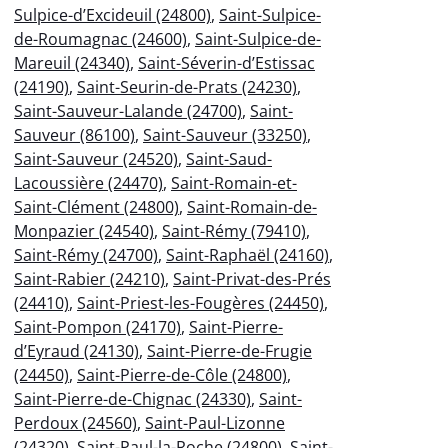
Sulpice-d’Excideuil (24800)
,
Saint-Sulpice-
de-Roumagnac (24600)
,
Saint-Sulpice-de-
Mareuil (24340)
,
Saint-Séverin-d’Estissac
(24190)
,
Saint-Seurin-de-Prats (24230)
,
Saint-Sauveur-Lalande (24700)
,
Saint-
Sauveur (86100)
,
Saint-Sauveur (33250)
,
Saint-Sauveur (24520)
,
Saint-Saud-
Lacoussière (24470)
,
Saint-Romain-et-
Saint-Clément (24800)
,
Saint-Romain-de-
Monpazier (24540)
,
Saint-Rémy (79410)
,
Saint-Rémy (24700)
,
Saint-Raphaël (24160)
,
Saint-Rabier (24210)
,
Saint-Privat-des-Prés
(24410)
,
Saint-Priest-les-Fougères (24450)
,
Saint-Pompon (24170)
,
Saint-Pierre-
d’Eyraud (24130)
,
Saint-Pierre-de-Frugie
(24450)
,
Saint-Pierre-de-Côle (24800)
,
Saint-Pierre-de-Chignac (24330)
,
Saint-
Perdoux (24560)
,
Saint-Paul-Lizonne
(24320)
,
Saint-Paul-la-Roche (24800)
,
Saint-