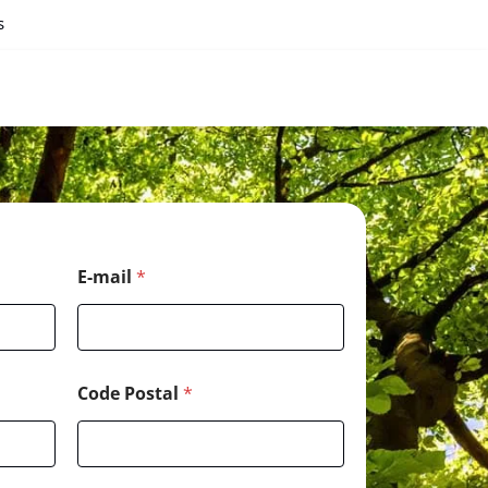
s
E-mail
*
Code Postal
*