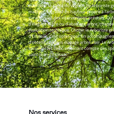
maintenir la santé du végétal. Le Arboriste g
maîtrise du travail en hauteur propre à l’arb
garantissant des interventions précises. Qu’il
d’élagage arbre ou d’abattage arbre, chaque
évaluation technique. Choisir le Arboriste gr
d’Estissac, c’est opter pour un accompagne
d’obtenir un devis élagage arbre clair. Le Arb
sécuriser les lieux, en tenant compte des spéc
Saint-Jean-d’Estissac.
Nos services