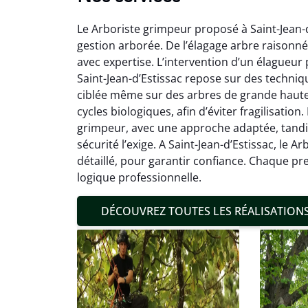
Le Arboriste grimpeur proposé à Saint-Jean-d
gestion arborée. De l’élagage arbre raisonné 
avec expertise. L’intervention d’un élagueur
Saint-Jean-d’Estissac repose sur des techni
ciblée même sur des arbres de grande hauteu
cycles biologiques, afin d’éviter fragilisatio
Mat
grimpeur, avec une approche adaptée, tandi
sécurité l’exige. A Saint-Jean-d’Estissac, le 
19
détaillé, pour garantir confiance. Chaque pre
Inter
logique professionnelle.
pré
conditi
DÉCOUVREZ TOUTES LES RÉALISATION
résul
confor