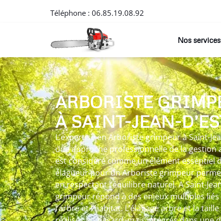
Téléphone :
06.85.19.08.92
Nos services
ARBORISTE GRIMP
À SAINT-JEAN-D’E
L’expertise en Arboriste grimpeur à Saint-Jea
une approche professionnelle de la gestion
est considéré comme un élément essentiel d
élagueur pour un Arboriste grimpeur permet 
en respectant l’équilibre naturel. A Saint-Jean
grimpeur répond à des enjeux multiples liés 
l’arbre et l’habitat. L’élagage arbre et la tail
réalisés au hasard, mais intégrés dans une d