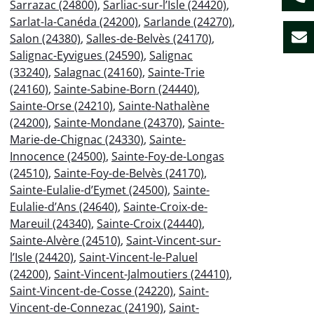
Sarrazac (24800)
,
Sarliac-sur-l’Isle (24420)
,
Sarlat-la-Canéda (24200)
,
Sarlande (24270)
,
Salon (24380)
,
Salles-de-Belvès (24170)
,
Salignac-Eyvigues (24590)
,
Salignac
(33240)
,
Salagnac (24160)
,
Sainte-Trie
(24160)
,
Sainte-Sabine-Born (24440)
,
Sainte-Orse (24210)
,
Sainte-Nathalène
(24200)
,
Sainte-Mondane (24370)
,
Sainte-
Marie-de-Chignac (24330)
,
Sainte-
Innocence (24500)
,
Sainte-Foy-de-Longas
(24510)
,
Sainte-Foy-de-Belvès (24170)
,
Sainte-Eulalie-d’Eymet (24500)
,
Sainte-
Eulalie-d’Ans (24640)
,
Sainte-Croix-de-
Mareuil (24340)
,
Sainte-Croix (24440)
,
Sainte-Alvère (24510)
,
Saint-Vincent-sur-
l’Isle (24420)
,
Saint-Vincent-le-Paluel
(24200)
,
Saint-Vincent-Jalmoutiers (24410)
,
Saint-Vincent-de-Cosse (24220)
,
Saint-
Vincent-de-Connezac (24190)
,
Saint-