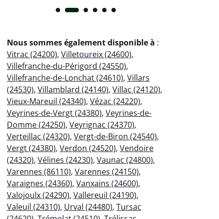
Nous sommes également disponible à
:
Vitrac (24200)
,
Villetoureix (24600)
,
Villefranche-du-Périgord (24550)
,
Villefranche-de-Lonchat (24610)
,
Villars
(24530)
,
Villamblard (24140)
,
Villac (24120)
,
Vieux-Mareuil (24340)
,
Vézac (24220)
,
Veyrines-de-Vergt (24380)
,
Veyrines-de-
Domme (24250)
,
Veyrignac (24370)
,
Verteillac (24320)
,
Vergt-de-Biron (24540)
,
Vergt (24380)
,
Verdon (24520)
,
Vendoire
(24320)
,
Vélines (24230)
,
Vaunac (24800)
,
Varennes (86110)
,
Varennes (24150)
,
Varaignes (24360)
,
Vanxains (24600)
,
Valojoulx (24290)
,
Vallereuil (24190)
,
Valeuil (24310)
,
Urval (24480)
,
Tursac
(24620)
,
Trémolat (24510)
,
Trélissac