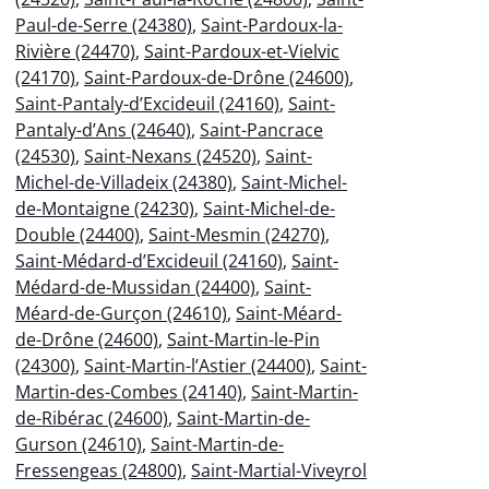
Paul-de-Serre (24380)
,
Saint-Pardoux-la-
Rivière (24470)
,
Saint-Pardoux-et-Vielvic
(24170)
,
Saint-Pardoux-de-Drône (24600)
,
Saint-Pantaly-d’Excideuil (24160)
,
Saint-
Pantaly-d’Ans (24640)
,
Saint-Pancrace
(24530)
,
Saint-Nexans (24520)
,
Saint-
Michel-de-Villadeix (24380)
,
Saint-Michel-
de-Montaigne (24230)
,
Saint-Michel-de-
Double (24400)
,
Saint-Mesmin (24270)
,
Saint-Médard-d’Excideuil (24160)
,
Saint-
Médard-de-Mussidan (24400)
,
Saint-
Méard-de-Gurçon (24610)
,
Saint-Méard-
de-Drône (24600)
,
Saint-Martin-le-Pin
(24300)
,
Saint-Martin-l’Astier (24400)
,
Saint-
Martin-des-Combes (24140)
,
Saint-Martin-
de-Ribérac (24600)
,
Saint-Martin-de-
Gurson (24610)
,
Saint-Martin-de-
Fressengeas (24800)
,
Saint-Martial-Viveyrol