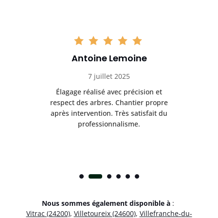
Antoine Lemoine
7 juillet 2025
es
Élagage réalisé avec précision et
Int
respect des arbres. Chantier propre
nt
après intervention. Très satisfait du
.
professionnalisme.
Nous sommes également disponible à
:
Vitrac (24200)
,
Villetoureix (24600)
,
Villefranche-du-