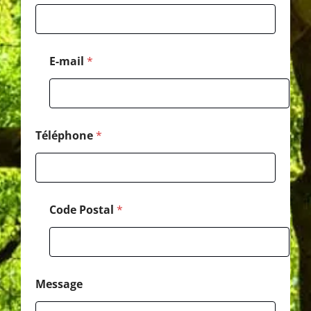
d
e
E
-
m
E-mail
*
a
i
l
P
o
s
Téléphone
*
t
a
l
Code Postal
*
Message