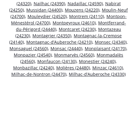
(24320)
,
Nailhac (24390)
,
Nadaillac (24590)
,
Nabirat
(24250)
,
Mussidan (24400)
,
Mouzens (24220)
,
Moulin-Neuf
(24700)
,
Mouleydier (24520)
,
Montrem (24110)
,
Montpon-
Ménestérol (24700)
,
Montpeyroux (24610)
,
Montferrand-
du-Périgord (24440)
,
Montcaret (24230)
,
Montazeau
(24230)
,
Montagrier (24350)
,
Montagnac-la-Crempse
(24140)
,
Montagnac-d’Auberoche (24210)
,
Monsec (24340)
,
Monsaguel (24560)
,
Monsac (24440)
,
Monplaisant (24170)
,
Monpazier (24540)
,
Monmarvès (24560)
,
Monmadalès
(24560)
,
Monfaucon (24130)
,
Monestier (24240)
,
Monbazillac (24240)
,
Molières (24480)
,
Minzac (24610)
,
Milhac-de-Nontron (24470)
,
Milhac-d’Auberoche (24330)