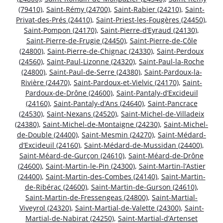
(79410)
,
Saint-Rémy (24700)
,
Saint-Rabier (24210)
,
Saint-
Privat-des-Prés (24410)
,
Saint-Priest-les-Fougères (24450)
,
Saint-Pompon (24170)
,
Saint-Pierre-d’Eyraud (24130)
,
Saint-Pierre-de-Frugie (24450)
,
Saint-Pierre-de-Côle
(24800)
,
Saint-Pierre-de-Chignac (24330)
,
Saint-Perdoux
(24560)
,
Saint-Paul-Lizonne (24320)
,
Saint-Paul-la-Roche
(24800)
,
Saint-Paul-de-Serre (24380)
,
Saint-Pardoux-la-
Rivière (24470)
,
Saint-Pardoux-et-Vielvic (24170)
,
Saint-
Pardoux-de-Drône (24600)
,
Saint-Pantaly-d’Excideuil
(24160)
,
Saint-Pantaly-d’Ans (24640)
,
Saint-Pancrace
(24530)
,
Saint-Nexans (24520)
,
Saint-Michel-de-Villadeix
(24380)
,
Saint-Michel-de-Montaigne (24230)
,
Saint-Michel-
de-Double (24400)
,
Saint-Mesmin (24270)
,
Saint-Médard-
d’Excideuil (24160)
,
Saint-Médard-de-Mussidan (24400)
,
Saint-Méard-de-Gurçon (24610)
,
Saint-Méard-de-Drône
(24600)
,
Saint-Martin-le-Pin (24300)
,
Saint-Martin-l’Astier
(24400)
,
Saint-Martin-des-Combes (24140)
,
Saint-Martin-
de-Ribérac (24600)
,
Saint-Martin-de-Gurson (24610)
,
Saint-Martin-de-Fressengeas (24800)
,
Saint-Martial-
Viveyrol (24320)
,
Saint-Martial-de-Valette (24300)
,
Saint-
Martial-de-Nabirat (24250)
,
Saint-Martial-d’Artenset