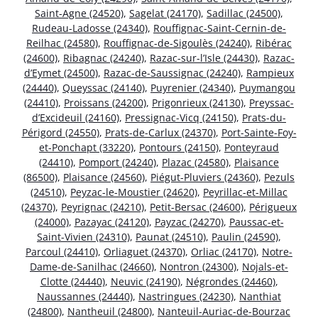
Saint-Agne (24520)
,
Sagelat (24170)
,
Sadillac (24500)
,
Rudeau-Ladosse (24340)
,
Rouffignac-Saint-Cernin-de-
Reilhac (24580)
,
Rouffignac-de-Sigoulès (24240)
,
Ribérac
(24600)
,
Ribagnac (24240)
,
Razac-sur-l’Isle (24430)
,
Razac-
d’Eymet (24500)
,
Razac-de-Saussignac (24240)
,
Rampieux
(24440)
,
Queyssac (24140)
,
Puyrenier (24340)
,
Puymangou
(24410)
,
Proissans (24200)
,
Prigonrieux (24130)
,
Preyssac-
d’Excideuil (24160)
,
Pressignac-Vicq (24150)
,
Prats-du-
Périgord (24550)
,
Prats-de-Carlux (24370)
,
Port-Sainte-Foy-
et-Ponchapt (33220)
,
Pontours (24150)
,
Ponteyraud
(24410)
,
Pomport (24240)
,
Plazac (24580)
,
Plaisance
(86500)
,
Plaisance (24560)
,
Piégut-Pluviers (24360)
,
Pezuls
(24510)
,
Peyzac-le-Moustier (24620)
,
Peyrillac-et-Millac
(24370)
,
Peyrignac (24210)
,
Petit-Bersac (24600)
,
Périgueux
(24000)
,
Pazayac (24120)
,
Payzac (24270)
,
Paussac-et-
Saint-Vivien (24310)
,
Paunat (24510)
,
Paulin (24590)
,
Parcoul (24410)
,
Orliaguet (24370)
,
Orliac (24170)
,
Notre-
Dame-de-Sanilhac (24660)
,
Nontron (24300)
,
Nojals-et-
Clotte (24440)
,
Neuvic (24190)
,
Négrondes (24460)
,
Naussannes (24440)
,
Nastringues (24230)
,
Nanthiat
(24800)
,
Nantheuil (24800)
,
Nanteuil-Auriac-de-Bourzac