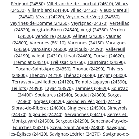
Périgord (24550)
,
Villefranche-de-Lonchat (24610)
,
Villars
(24530)
,
Villamblard (24140)
,
Villac (24120)
,
Vieux-Mareuil
(24340)
,
Vézac (24220)
,
Veyrines-de-Vergt (24380)
,
Veyrines-de-Domme (24250)
,
Veyrignac (24370)
,
Verteillac
(24320)
,
Vergt-de-Biron (24540)
,
Vergt (24380)
,
Verdon
(24520)
,
Vendoire (24320)
,
Vélines (24230)
,
Vaunac
(24800)
,
Varennes (86110)
,
Varennes (24150)
,
Varaignes
(24360)
,
Vanxains (24600)
,
Valojoulx (24290)
,
Vallereuil
(24190)
,
Valeuil (24310)
,
Urval (24480)
,
Tursac (24620)
,
Trémolat (24510)
,
Trélissac (24750)
,
Tourtoirac (24390)
,
Tocane-Saint-Apre (24350)
,
Thonac (24290)
,
Thiviers
(24800)
,
Thenon (24210)
,
Thénac (24240)
,
Teyjat (24300)
,
Terrasson-Lavilledieu (24120)
,
Temple-Laguyon (24390)
,
Teillots (24390)
,
Tayac (33570)
,
Tamniès (24620)
,
Sourzac
(24400)
,
Soulaures (24540)
,
Soudat (24360)
,
Sorges
(24460)
,
Sorges (24420)
,
Siorac-en-Périgord (24170)
,
Siorac-de-Ribérac (24600)
,
Singleyrac (24500)
,
Simeyrols
(24370)
,
Sigoulès (24240)
,
Servanches (24410)
,
Serres-et-
Montguyard (24500)
,
Sergeac (24290)
,
Sencenac-Puy-de-
Fourches (24310)
,
Sceau-Saint-Angel (24300)
,
Savignac-
les-Églises (24420)
,
Savignac-Lédrier (24270)
,
Savignac-de-