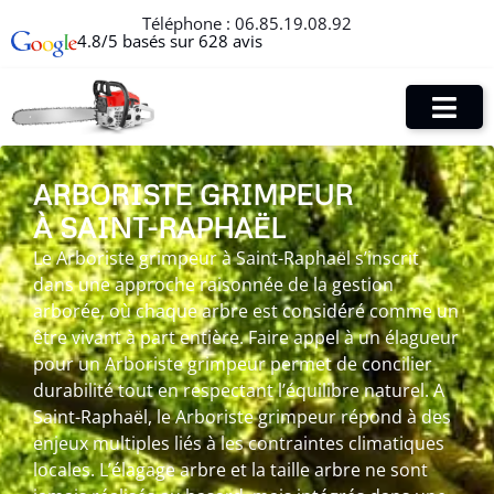
Téléphone :
06.85.19.08.92
4.8/5 basés sur 628 avis
ARBORISTE GRIMPEUR
À SAINT-RAPHAËL
Le Arboriste grimpeur à Saint-Raphaël s’inscrit
dans une approche raisonnée de la gestion
arborée, où chaque arbre est considéré comme un
être vivant à part entière. Faire appel à un élagueur
pour un Arboriste grimpeur permet de concilier
durabilité tout en respectant l’équilibre naturel. A
Saint-Raphaël, le Arboriste grimpeur répond à des
enjeux multiples liés à les contraintes climatiques
locales. L’élagage arbre et la taille arbre ne sont