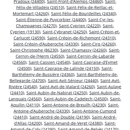
Pradoux (24400)
,
Saint-Front-d’Alemps (24460)
,
Saint-
Félix-de-Villadeix (24510)
,
Saint-Félix-de-Reillac-et-
Mortemart (24260)
,
Saint-Félix-de-Bourdeilles (24340)
,
Saint-Étienne-de-Puycorbier (24400)
,
Saint-Cyr-les-
Champagnes (24270)
,
Saint-Cyprien (24220)
,
Saint-
Cyprien (19130)
,
Saint-Cybranet (24250)
,
Saint-Crépin-et-
Carlucet (24590)
,
Saint-Crépin-de-Richemont (24310)
,
Saint-Crépin-d’Auberoche (24330)
,
Saint-Cirq (24260)
,
Saint-Christophe (86230)
,
Saint-Chamassy (24260)
,
Saint-
Cernin-de-l’Herm (24550)
,
Saint-Cernin-de-Labarde
(24560)
,
Saint-Cassien (24540)
,
Saint-Capraise-d’Eymet
(24500)
,
Saint-Capraise-de-Lalinde (24150)
,
Saint-
Barthélemy-de-Bussière (24360)
,
Saint-Barthélemy-de-
Bellegarde (24700)
,
Saint-Avit-Sénieur (24440)
,
Saint-Avit-
Rivière (24540)
,
Saint-Avit-de-Vialard (24260)
,
Saint-Aulaye
(24410)
,
Saint-Aubin-de-Nabirat (24250)
,
Saint-Aubin-de-
Lanquais (24560)
,
Saint-Aubin-de-Cadelech (24500)
,
Saint-
Aquilin (24110)
,
Saint-Antoine-de-Breuilh (24230)
,
Saint-
Antoine-d’Auberoche (24330)
,
Saint-Antoine-Cumond
(24410)
,
Saint-André-de-Double (24190)
,
Saint-André-
d’Allas (24200)
,
Saint-Amand-de-Vergt (24380)
,
Saint-
Amand-de-Coly (24290)
,
Saint-Amand-de-Belvès (24170)
,