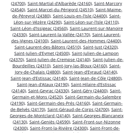
(24700)
,
Saint-Martial-d’Albarède (24160)
,
Saint-Marcory
(24540)
,
Saint-Marcel-du-Périgord (24510)
,
Saint-Maime-
de-Péreyrol (24380)
,
Saint-Louis-en-l’Isle (24400)
,
Saint-
Léon-sur-Vézère (24290)
,
Saint-Léon-sur-l’Isle (24110)
,
Saint-Léon-d’Issigeac (24560)
,
Saint-Laurent-sur-Manoire
(24330)
,
Saint-Laurent-la-Vallée (24170)
,
Saint-Laurent-
des-Vignes (24100)
,
Saint-Laurent-des-Hommes (24400)
,
Saint-Laurent-des-Bâtons (24510)
,
Saint-Just (24320)
,
Saint-Julien-d’Eymet (24500)
,
Saint-Julien-de-Lampon
(24370)
,
Saint-Julien-de-Crempse (24140)
,
Saint-Julien-de-
Bourdeilles (24310)
,
Saint-Jory-las-Bloux (24160)
,
Saint-
Jory-de-Chalais (24800)
,
Saint-Jean-d’Eyraud (24140)
,
Saint-Jean-d’Estissac (24140)
,
Saint-Jean-de-Côle (24800)
,
Saint-Jean-d’Ataux (24190)
,
Saint-Hilaire-d’Estissac
(24140)
,
Saint-Geyrac (24330)
,
Saint-Géry (24400)
,
Saint-
Germain-et-Mons (24520)
,
Saint-Germain-du-Salembre
(24190)
,
Saint-Germain-des-Prés (24160)
,
Saint-Germain-
de-Belvès (24170)
,
Saint-Géraud-de-Corps (24700)
,
Saint-
Georges-de-Montclard (24140)
,
Saint-Georges-Blancaneix
(24130)
,
Saint-Geniès (24590)
,
Saint-Front-sur-Nizonne
(24300)
,
Saint-Front-la-Rivière (24300)
,
Saint-Front-de-