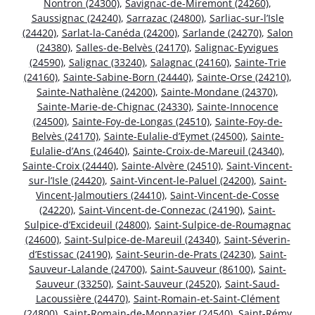
Nontron (24300)
,
Savignac-de-Miremont (24260)
,
Saussignac (24240)
,
Sarrazac (24800)
,
Sarliac-sur-l’Isle
(24420)
,
Sarlat-la-Canéda (24200)
,
Sarlande (24270)
,
Salon
(24380)
,
Salles-de-Belvès (24170)
,
Salignac-Eyvigues
(24590)
,
Salignac (33240)
,
Salagnac (24160)
,
Sainte-Trie
(24160)
,
Sainte-Sabine-Born (24440)
,
Sainte-Orse (24210)
,
Sainte-Nathalène (24200)
,
Sainte-Mondane (24370)
,
Sainte-Marie-de-Chignac (24330)
,
Sainte-Innocence
(24500)
,
Sainte-Foy-de-Longas (24510)
,
Sainte-Foy-de-
Belvès (24170)
,
Sainte-Eulalie-d’Eymet (24500)
,
Sainte-
Eulalie-d’Ans (24640)
,
Sainte-Croix-de-Mareuil (24340)
,
Sainte-Croix (24440)
,
Sainte-Alvère (24510)
,
Saint-Vincent-
sur-l’Isle (24420)
,
Saint-Vincent-le-Paluel (24200)
,
Saint-
Vincent-Jalmoutiers (24410)
,
Saint-Vincent-de-Cosse
(24220)
,
Saint-Vincent-de-Connezac (24190)
,
Saint-
Sulpice-d’Excideuil (24800)
,
Saint-Sulpice-de-Roumagnac
(24600)
,
Saint-Sulpice-de-Mareuil (24340)
,
Saint-Séverin-
d’Estissac (24190)
,
Saint-Seurin-de-Prats (24230)
,
Saint-
Sauveur-Lalande (24700)
,
Saint-Sauveur (86100)
,
Saint-
Sauveur (33250)
,
Saint-Sauveur (24520)
,
Saint-Saud-
Lacoussière (24470)
,
Saint-Romain-et-Saint-Clément
(24800)
,
Saint-Romain-de-Monpazier (24540)
,
Saint-Rémy