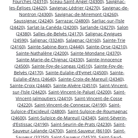
Fourches (24310)
,
Sceau-Saint-Angel (24300)
,
Savignac-
les-Églises (24420)
,
Savignac-Lédrier (24270)
,
Savignac-de-
Nontron (24300)
,
Savignac-de-Miremont (24260)
,
Saussignac (24240)
,
Sarrazac (24800)
,
Sarliac-sur-l’Isle
(24420)
,
Sarlat-la-Canéda (24200)
,
Sarlande (24270)
,
Salon
(24380)
,
Salles-de-Belvès (24170)
,
Salignac-Eyvigues
(24590)
,
Salignac (33240)
,
Salagnac (24160)
,
Sainte-Trie
(24160)
,
Sainte-Sabine-Born (24440)
,
Sainte-Orse (24210)
,
Sainte-Nathalène (24200)
,
Sainte-Mondane (24370)
,
Sainte-Marie-de-Chignac (24330)
,
Sainte-Innocence
(24500)
,
Sainte-Foy-de-Longas (24510)
,
Sainte-Foy-de-
Belvès (24170)
,
Sainte-Eulalie-d’Eymet (24500)
,
Sainte-
Eulalie-d’Ans (24640)
,
Sainte-Croix-de-Mareuil (24340)
,
Sainte-Croix (24440)
,
Sainte-Alvère (24510)
,
Saint-Vincent-
sur-l’Isle (24420)
,
Saint-Vincent-le-Paluel (24200)
,
Saint-
Vincent-Jalmoutiers (24410)
,
Saint-Vincent-de-Cosse
(24220)
,
Saint-Vincent-de-Connezac (24190)
,
Saint-
Sulpice-d’Excideuil (24800)
,
Saint-Sulpice-de-Roumagnac
(24600)
,
Saint-Sulpice-de-Mareuil (24340)
,
Saint-Séverin-
d’Estissac (24190)
,
Saint-Seurin-de-Prats (24230)
,
Saint-
Sauveur-Lalande (24700)
,
Saint-Sauveur (86100)
,
Saint-
Sauveur (33250)
,
Saint-Sauveur (24520)
,
Saint-Saud-