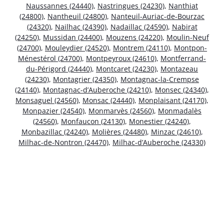
Naussannes (24440)
,
Nastringues (24230)
,
Nanthiat
(24800)
,
Nantheuil (24800)
,
Nanteuil-Auriac-de-Bourzac
(24320)
,
Nailhac (24390)
,
Nadaillac (24590)
,
Nabirat
(24250)
,
Mussidan (24400)
,
Mouzens (24220)
,
Moulin-Neuf
(24700)
,
Mouleydier (24520)
,
Montrem (24110)
,
Montpon-
Ménestérol (24700)
,
Montpeyroux (24610)
,
Montferrand-
du-Périgord (24440)
,
Montcaret (24230)
,
Montazeau
(24230)
,
Montagrier (24350)
,
Montagnac-la-Crempse
(24140)
,
Montagnac-d’Auberoche (24210)
,
Monsec (24340)
,
Monsaguel (24560)
,
Monsac (24440)
,
Monplaisant (24170)
,
Monpazier (24540)
,
Monmarvès (24560)
,
Monmadalès
(24560)
,
Monfaucon (24130)
,
Monestier (24240)
,
Monbazillac (24240)
,
Molières (24480)
,
Minzac (24610)
,
Milhac-de-Nontron (24470)
,
Milhac-d’Auberoche (24330)