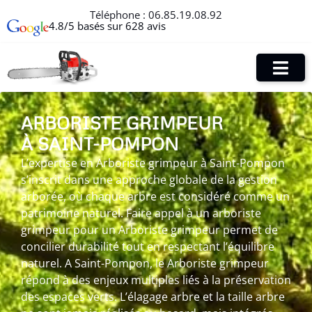
Téléphone :
06.85.19.08.92
4.8/5 basés sur 628 avis
ARBORISTE GRIMPEUR
À SAINT-POMPON
L’expertise en Arboriste grimpeur à Saint-Pompon
s’inscrit dans une approche globale de la gestion
arborée, où chaque arbre est considéré comme un
patrimoine naturel. Faire appel à un arboriste
grimpeur pour un Arboriste grimpeur permet de
concilier durabilité tout en respectant l’équilibre
naturel. A Saint-Pompon, le Arboriste grimpeur
répond à des enjeux multiples liés à la préservation
des espaces verts. L’élagage arbre et la taille arbre