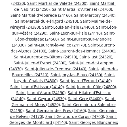
(24320)
,
Saint-Martial-de-Valette (24300)
,
Saint-Martial-
de-Nabirat (24250)
,
Saint-Martial-d’Artenset (24700)
,
Saint-Martial-d’Albarède (24160)
,
Saint-Marcory (24540)
,
Saint-Marcel-du-Périgord (24510)
,
Saint-Maime-de-
Péreyrol (24380)
,
Saint-Louis-en-l’Isle (24400)
,
Saint-Léon-
sur-Vézère (24290)
,
Saint-Léon-sur-l’Isle (24110)
,
Saint-
Léon-d’Issigeac (24560)
,
Saint-Laurent-sur-Manoire
(24330)
,
Saint-Laurent-la-Vallée (24170)
,
Saint-Laurent-
des-Vignes (24100)
,
Saint-Laurent-des-Hommes (24400)
,
Saint-Laurent-des-Bâtons (24510)
,
Saint-Just (24320)
,
Saint-Julien-d’Eymet (24500)
,
Saint-Julien-de-Lampon
(24370)
,
Saint-Julien-de-Crempse (24140)
,
Saint-Julien-de-
Bourdeilles (24310)
,
Saint-Jory-las-Bloux (24160)
,
Saint-
Jory-de-Chalais (24800)
,
Saint-Jean-d’Eyraud (24140)
,
Saint-Jean-d’Estissac (24140)
,
Saint-Jean-de-Côle (24800)
,
Saint-Jean-d’Ataux (24190)
,
Saint-Hilaire-d’Estissac
(24140)
,
Saint-Geyrac (24330)
,
Saint-Géry (24400)
,
Saint-
Germain-et-Mons (24520)
,
Saint-Germain-du-Salembre
(24190)
,
Saint-Germain-des-Prés (24160)
,
Saint-Germain-
de-Belvès (24170)
,
Saint-Géraud-de-Corps (24700)
,
Saint-
Georges-de-Montclard (24140)
,
Saint-Georges-Blancaneix