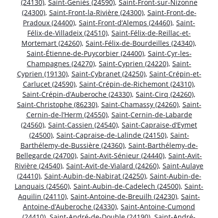
(24130)
,
Saint-Geniès (24590)
,
Saint-Front-sur-Nizonne
(24300)
,
Saint-Front-la-Rivière (24300)
,
Saint-Front-de-
Pradoux (24400)
,
Saint-Front-d’Alemps (24460)
,
Saint-
Félix-de-Villadeix (24510)
,
Saint-Félix-de-Reillac-et-
Mortemart (24260)
,
Saint-Félix-de-Bourdeilles (24340)
,
Saint-Étienne-de-Puycorbier (24400)
,
Saint-Cyr-les-
Champagnes (24270)
,
Saint-Cyprien (24220)
,
Saint-
Cyprien (19130)
,
Saint-Cybranet (24250)
,
Saint-Crépin-et-
Carlucet (24590)
,
Saint-Crépin-de-Richemont (24310)
,
Saint-Crépin-d’Auberoche (24330)
,
Saint-Cirq (24260)
,
Saint-Christophe (86230)
,
Saint-Chamassy (24260)
,
Saint-
Cernin-de-l’Herm (24550)
,
Saint-Cernin-de-Labarde
(24560)
,
Saint-Cassien (24540)
,
Saint-Capraise-d’Eymet
(24500)
,
Saint-Capraise-de-Lalinde (24150)
,
Saint-
Barthélemy-de-Bussière (24360)
,
Saint-Barthélemy-de-
Bellegarde (24700)
,
Saint-Avit-Sénieur (24440)
,
Saint-Avit-
Rivière (24540)
,
Saint-Avit-de-Vialard (24260)
,
Saint-Aulaye
(24410)
,
Saint-Aubin-de-Nabirat (24250)
,
Saint-Aubin-de-
Lanquais (24560)
,
Saint-Aubin-de-Cadelech (24500)
,
Saint-
Aquilin (24110)
,
Saint-Antoine-de-Breuilh (24230)
,
Saint-
Antoine-d’Auberoche (24330)
,
Saint-Antoine-Cumond
(24410)
,
Saint-André-de-Double (24190)
,
Saint-André-