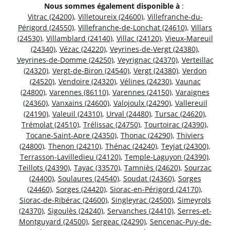
Nous sommes également disponible à
:
Vitrac (24200)
,
Villetoureix (24600)
,
Villefranche-du-
Périgord (24550)
,
Villefranche-de-Lonchat (24610)
,
Villars
(24530)
,
Villamblard (24140)
,
Villac (24120)
,
Vieux-Mareuil
(24340)
,
Vézac (24220)
,
Veyrines-de-Vergt (24380)
,
Veyrines-de-Domme (24250)
,
Veyrignac (24370)
,
Verteillac
(24320)
,
Vergt-de-Biron (24540)
,
Vergt (24380)
,
Verdon
(24520)
,
Vendoire (24320)
,
Vélines (24230)
,
Vaunac
(24800)
,
Varennes (86110)
,
Varennes (24150)
,
Varaignes
(24360)
,
Vanxains (24600)
,
Valojoulx (24290)
,
Vallereuil
(24190)
,
Valeuil (24310)
,
Urval (24480)
,
Tursac (24620)
,
Trémolat (24510)
,
Trélissac (24750)
,
Tourtoirac (24390)
,
Tocane-Saint-Apre (24350)
,
Thonac (24290)
,
Thiviers
(24800)
,
Thenon (24210)
,
Thénac (24240)
,
Teyjat (24300)
,
Terrasson-Lavilledieu (24120)
,
Temple-Laguyon (24390)
,
Teillots (24390)
,
Tayac (33570)
,
Tamniès (24620)
,
Sourzac
(24400)
,
Soulaures (24540)
,
Soudat (24360)
,
Sorges
(24460)
,
Sorges (24420)
,
Siorac-en-Périgord (24170)
,
Siorac-de-Ribérac (24600)
,
Singleyrac (24500)
,
Simeyrols
(24370)
,
Sigoulès (24240)
,
Servanches (24410)
,
Serres-et-
Montguyard (24500)
,
Sergeac (24290)
,
Sencenac-Puy-de-