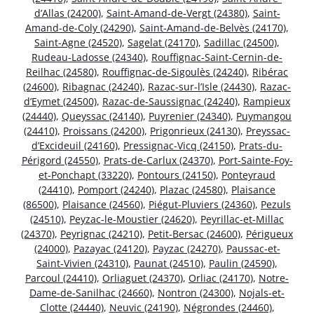
d’Allas (24200)
,
Saint-Amand-de-Vergt (24380)
,
Saint-
Amand-de-Coly (24290)
,
Saint-Amand-de-Belvès (24170)
,
Saint-Agne (24520)
,
Sagelat (24170)
,
Sadillac (24500)
,
Rudeau-Ladosse (24340)
,
Rouffignac-Saint-Cernin-de-
Reilhac (24580)
,
Rouffignac-de-Sigoulès (24240)
,
Ribérac
(24600)
,
Ribagnac (24240)
,
Razac-sur-l’Isle (24430)
,
Razac-
d’Eymet (24500)
,
Razac-de-Saussignac (24240)
,
Rampieux
(24440)
,
Queyssac (24140)
,
Puyrenier (24340)
,
Puymangou
(24410)
,
Proissans (24200)
,
Prigonrieux (24130)
,
Preyssac-
d’Excideuil (24160)
,
Pressignac-Vicq (24150)
,
Prats-du-
Périgord (24550)
,
Prats-de-Carlux (24370)
,
Port-Sainte-Foy-
et-Ponchapt (33220)
,
Pontours (24150)
,
Ponteyraud
(24410)
,
Pomport (24240)
,
Plazac (24580)
,
Plaisance
(86500)
,
Plaisance (24560)
,
Piégut-Pluviers (24360)
,
Pezuls
(24510)
,
Peyzac-le-Moustier (24620)
,
Peyrillac-et-Millac
(24370)
,
Peyrignac (24210)
,
Petit-Bersac (24600)
,
Périgueux
(24000)
,
Pazayac (24120)
,
Payzac (24270)
,
Paussac-et-
Saint-Vivien (24310)
,
Paunat (24510)
,
Paulin (24590)
,
Parcoul (24410)
,
Orliaguet (24370)
,
Orliac (24170)
,
Notre-
Dame-de-Sanilhac (24660)
,
Nontron (24300)
,
Nojals-et-
Clotte (24440)
,
Neuvic (24190)
,
Négrondes (24460)
,