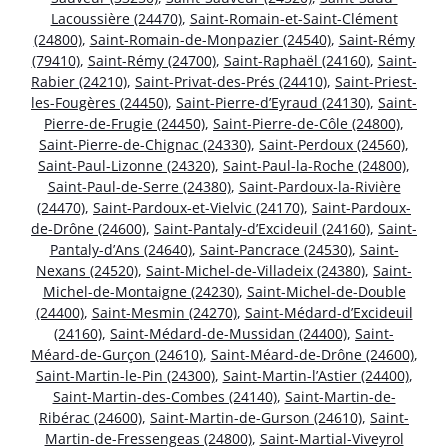
Lacoussière (24470)
,
Saint-Romain-et-Saint-Clément
(24800)
,
Saint-Romain-de-Monpazier (24540)
,
Saint-Rémy
(79410)
,
Saint-Rémy (24700)
,
Saint-Raphaël (24160)
,
Saint-
Rabier (24210)
,
Saint-Privat-des-Prés (24410)
,
Saint-Priest-
les-Fougères (24450)
,
Saint-Pierre-d’Eyraud (24130)
,
Saint-
Pierre-de-Frugie (24450)
,
Saint-Pierre-de-Côle (24800)
,
Saint-Pierre-de-Chignac (24330)
,
Saint-Perdoux (24560)
,
Saint-Paul-Lizonne (24320)
,
Saint-Paul-la-Roche (24800)
,
Saint-Paul-de-Serre (24380)
,
Saint-Pardoux-la-Rivière
(24470)
,
Saint-Pardoux-et-Vielvic (24170)
,
Saint-Pardoux-
de-Drône (24600)
,
Saint-Pantaly-d’Excideuil (24160)
,
Saint-
Pantaly-d’Ans (24640)
,
Saint-Pancrace (24530)
,
Saint-
Nexans (24520)
,
Saint-Michel-de-Villadeix (24380)
,
Saint-
Michel-de-Montaigne (24230)
,
Saint-Michel-de-Double
(24400)
,
Saint-Mesmin (24270)
,
Saint-Médard-d’Excideuil
(24160)
,
Saint-Médard-de-Mussidan (24400)
,
Saint-
Méard-de-Gurçon (24610)
,
Saint-Méard-de-Drône (24600)
,
Saint-Martin-le-Pin (24300)
,
Saint-Martin-l’Astier (24400)
,
Saint-Martin-des-Combes (24140)
,
Saint-Martin-de-
Ribérac (24600)
,
Saint-Martin-de-Gurson (24610)
,
Saint-
Martin-de-Fressengeas (24800)
,
Saint-Martial-Viveyrol