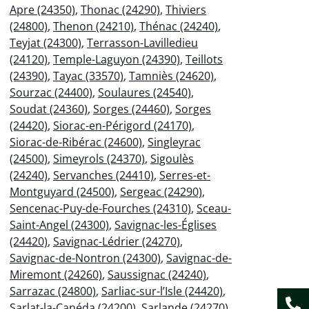
Apre (24350)
,
Thonac (24290)
,
Thiviers
(24800)
,
Thenon (24210)
,
Thénac (24240)
,
Teyjat (24300)
,
Terrasson-Lavilledieu
(24120)
,
Temple-Laguyon (24390)
,
Teillots
(24390)
,
Tayac (33570)
,
Tamniès (24620)
,
Sourzac (24400)
,
Soulaures (24540)
,
Soudat (24360)
,
Sorges (24460)
,
Sorges
(24420)
,
Siorac-en-Périgord (24170)
,
Siorac-de-Ribérac (24600)
,
Singleyrac
(24500)
,
Simeyrols (24370)
,
Sigoulès
(24240)
,
Servanches (24410)
,
Serres-et-
Montguyard (24500)
,
Sergeac (24290)
,
Sencenac-Puy-de-Fourches (24310)
,
Sceau-
Saint-Angel (24300)
,
Savignac-les-Églises
(24420)
,
Savignac-Lédrier (24270)
,
Savignac-de-Nontron (24300)
,
Savignac-de-
Miremont (24260)
,
Saussignac (24240)
,
Sarrazac (24800)
,
Sarliac-sur-l’Isle (24420)
,
Sarlat-la-Canéda (24200)
,
Sarlande (24270)
,