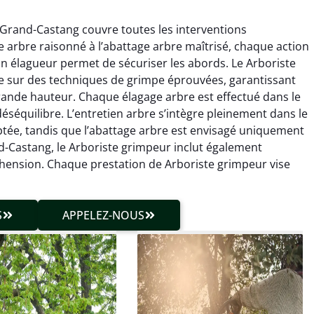
Grand-Castang couvre toutes les interventions
ge arbre raisonné à l’abattage arbre maîtrisé, chaque action
’un élagueur permet de sécuriser les abords. Le Arboriste
 sur des techniques de grimpe éprouvées, garantissant
ande hauteur. Chaque élagage arbre est effectué dans le
hieu Roussel
Julien Caradec
 déséquilibre. L’entretien arbre s’intègre pleinement dans le
tée, tandis que l’abattage arbre est envisagé uniquement
 décembre 2025
18 juin 2025
nd-Castang, le Arboriste grimpeur inclut également
vention propre et
Travail très soigné sur des
éhension. Chaque prestation de Arboriste grimpeur vise
cise malgré des
arbres difficiles d’accès.
ons compliquées. Le
Intervention sécurisée,
tat est exactement
propre et parfaitement
S
APPELEZ-NOUS
me à mes attentes.
maîtrisée. Résultat
impeccable.