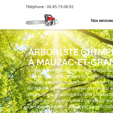
Téléphone :
06.85.19.08.92
Nos services
ARBORISTE GRIMP
À MAUZAC-ET-GRA
L’expertise en Arboriste grimpeur à Mauzac-
dans une approche globale de la gestion ar
considéré comme un patrimoine naturel. Fai
un Arboriste grimpeur permet de concilier e
respectant la physiologie de l’arbre. A Mauz
Arboriste grimpeur répond à des enjeux multi
climatiques locales. L’élagage arbre et la tai
réalisés au hasard, mais intégrés dans une d