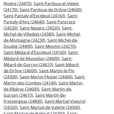
Rivière (24470)
,
Saint-Pardoux-et-Vielvic
(24170)
,
Saint-Pardoux-de-Drône (24600)
,
Saint-Pantaly-d’Excideuil (24160)
,
Saint-
Pantaly-d’Ans (24640)
,
Saint-Pancrace
(24530)
,
Saint-Nexans (24520)
,
Saint-
Michel-de-Villadeix (24380)
,
Saint-Michel-
de-Montaigne (24230)
,
Saint-Michel-de-
Double (24400)
,
Saint-Mesmin (24270)
,
Saint-Médard-d’Excideuil (24160)
,
Saint-
Médard-de-Mussidan (24400)
,
Saint-
Méard-de-Gurçon (24610)
,
Saint-Méard-
de-Drône (24600)
,
Saint-Martin-le-Pin
(24300)
,
Saint-Martin-l’Astier (24400)
,
Saint-
Martin-des-Combes (24140)
,
Saint-Martin-
de-Ribérac (24600)
,
Saint-Martin-de-
Gurson (24610)
,
Saint-Martin-de-
Fressengeas (24800)
,
Saint-Martial-Viveyrol
(24320)
,
Saint-Martial-de-Valette (24300)
,
Saint-Martial-de-Nabirat (24250)
,
Saint-