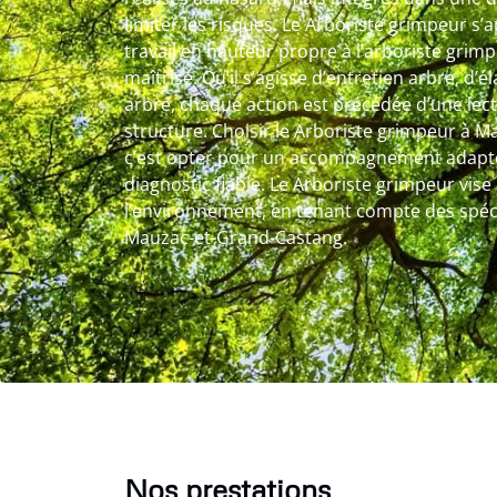
limiter les risques. Le Arboriste grimpeur s’
travail en hauteur propre à l’arboriste grim
maîtrisé. Qu’il s’agisse d’entretien arbre, d’
arbre, chaque action est précédée d’une lect
structure. Choisir le Arboriste grimpeur à 
c’est opter pour un accompagnement adapté
diagnostic fiable. Le Arboriste grimpeur vise
l’environnement, en tenant compte des spécifi
Mauzac-et-Grand-Castang.
Nos prestations