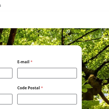
s
E-mail
*
Code Postal
*