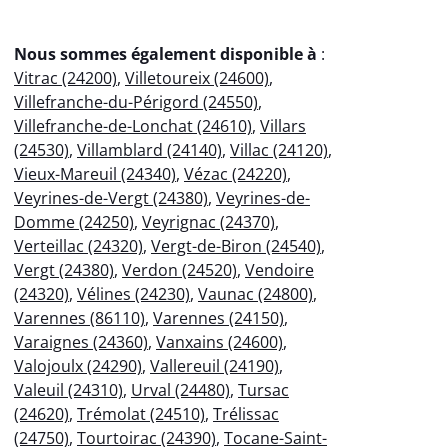
Nous sommes également disponible à
:
Vitrac (24200)
,
Villetoureix (24600)
,
Villefranche-du-Périgord (24550)
,
Villefranche-de-Lonchat (24610)
,
Villars
(24530)
,
Villamblard (24140)
,
Villac (24120)
,
Vieux-Mareuil (24340)
,
Vézac (24220)
,
Veyrines-de-Vergt (24380)
,
Veyrines-de-
Domme (24250)
,
Veyrignac (24370)
,
Verteillac (24320)
,
Vergt-de-Biron (24540)
,
Vergt (24380)
,
Verdon (24520)
,
Vendoire
(24320)
,
Vélines (24230)
,
Vaunac (24800)
,
Varennes (86110)
,
Varennes (24150)
,
Varaignes (24360)
,
Vanxains (24600)
,
Valojoulx (24290)
,
Vallereuil (24190)
,
Valeuil (24310)
,
Urval (24480)
,
Tursac
(24620)
,
Trémolat (24510)
,
Trélissac
(24750)
,
Tourtoirac (24390)
,
Tocane-Saint-