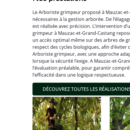
Le Arboriste grimpeur proposé à Mauzac-et-
nécessaires à la gestion arborée. De l’élaga
est réalisée avec précision. L’intervention d
grimpeur à Mauzac-et-Grand-Castang repose
un accès optimal même sur des arbres de gr
Mat
respect des cycles biologiques, afin d’éviter
Arboriste grimpeur, avec une approche adap
19
lorsque la sécurité l’exige. A Mauzac-et-Gra
Inter
l’évaluation préalable, pour garantir compr
pré
l’efficacité dans une logique respectueuse.
conditi
résul
DÉCOUVREZ TOUTES LES RÉALISATION
confor