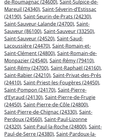
de-Roumagnac (24600)
,
Saint-Sulpice-de-
Mareuil (24340)
,
Saint-Séverin-d’Estissac
(24190)
,
Saint-Seurin-de-Prats (24230)
,
Saint-Sauveur-Lalande (24700)
,
Saint-
Sauveur (86100)
,
Saint-Sauveur (33250)
,
Saint-Sauveur (24520)
,
Saint-Saud-
Lacoussière (24470)
,
Saint-Romain-et-
Saint-Clément (24800)
,
Saint-Romain-de-
Monpazier (24540)
,
Saint-Rémy (79410)
,
Saint-Rémy (24700)
,
Saint-Raphaël (24160)
,
Saint-Rabier (24210)
,
Saint-Privat-des-Prés
(24410)
,
Saint-Priest-les-Fougères (24450)
,
Saint-Pompon (24170)
,
Saint-Pierre-
d’Eyraud (24130)
,
Saint-Pierre-de-Frugie
(24450)
,
Saint-Pierre-de-Côle (24800)
,
Saint-Pierre-de-Chignac (24330)
,
Saint-
Perdoux (24560)
,
Saint-Paul-Lizonne
(24320)
,
Saint-Paul-la-Roche (24800)
,
Saint-
Paul-de-Serre (24380)
,
Saint-Pardoux-la-