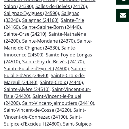
Salon (24380)
,
Salles-de-Belvès (24170)
,
Salignac-Eyvigues (24590)
,
Salignac
(33240)
,
Salagnac (24160)
,
Sainte-Trie
(24160)
,
Sainte-Sabine-Born (24440)
,
Sainte-Orse (24210)
,
Sainte-Nathalène
(24200)
,
Sainte-Mondane (24370)
,
Sainte-
Marie-de-Chignac (24330)
,
Sainte-
Innocence (24500)
,
Sainte-Foy-de-Longas
(24510)
,
Sainte-Foy-de-Belvès (24170)
,
Sainte-Eulalie-d’Eymet (24500)
,
Sainte-
Eulalie-d’Ans (24640)
,
Sainte-Croix-de-
Mareuil (24340)
,
Sainte-Croix (24440)
,
Sainte-Alvère (24510)
,
Saint-Vincent-sur-
l’Isle (24420)
,
Saint-Vincent-le-Paluel
(24200)
,
Saint-Vincent-Jalmoutiers (24410)
,
Saint-Vincent-de-Cosse (24220)
,
Saint-
Vincent-de-Connezac (24190)
,
Saint-
Sulpice-d’Excideuil (24800)
,
Saint-Sulpice-