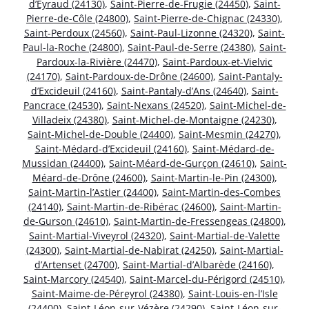
d’Eyraud (24130)
,
Saint-Pierre-de-Frugie (24450)
,
Saint-
Pierre-de-Côle (24800)
,
Saint-Pierre-de-Chignac (24330)
,
Saint-Perdoux (24560)
,
Saint-Paul-Lizonne (24320)
,
Saint-
Paul-la-Roche (24800)
,
Saint-Paul-de-Serre (24380)
,
Saint-
Pardoux-la-Rivière (24470)
,
Saint-Pardoux-et-Vielvic
(24170)
,
Saint-Pardoux-de-Drône (24600)
,
Saint-Pantaly-
d’Excideuil (24160)
,
Saint-Pantaly-d’Ans (24640)
,
Saint-
Pancrace (24530)
,
Saint-Nexans (24520)
,
Saint-Michel-de-
Villadeix (24380)
,
Saint-Michel-de-Montaigne (24230)
,
Saint-Michel-de-Double (24400)
,
Saint-Mesmin (24270)
,
Saint-Médard-d’Excideuil (24160)
,
Saint-Médard-de-
Mussidan (24400)
,
Saint-Méard-de-Gurçon (24610)
,
Saint-
Méard-de-Drône (24600)
,
Saint-Martin-le-Pin (24300)
,
Saint-Martin-l’Astier (24400)
,
Saint-Martin-des-Combes
(24140)
,
Saint-Martin-de-Ribérac (24600)
,
Saint-Martin-
de-Gurson (24610)
,
Saint-Martin-de-Fressengeas (24800)
,
Saint-Martial-Viveyrol (24320)
,
Saint-Martial-de-Valette
(24300)
,
Saint-Martial-de-Nabirat (24250)
,
Saint-Martial-
d’Artenset (24700)
,
Saint-Martial-d’Albarède (24160)
,
Saint-Marcory (24540)
,
Saint-Marcel-du-Périgord (24510)
,
Saint-Maime-de-Péreyrol (24380)
,
Saint-Louis-en-l’Isle
(24400)
,
Saint-Léon-sur-Vézère (24290)
,
Saint-Léon-sur-