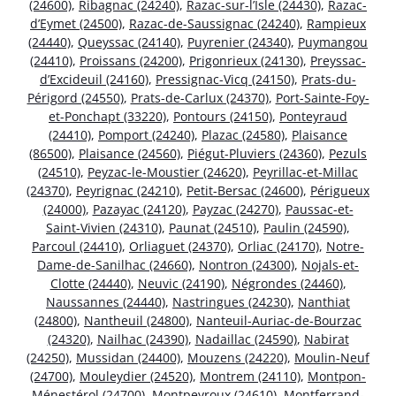
(24600)
,
Ribagnac (24240)
,
Razac-sur-l’Isle (24430)
,
Razac-
d’Eymet (24500)
,
Razac-de-Saussignac (24240)
,
Rampieux
(24440)
,
Queyssac (24140)
,
Puyrenier (24340)
,
Puymangou
(24410)
,
Proissans (24200)
,
Prigonrieux (24130)
,
Preyssac-
d’Excideuil (24160)
,
Pressignac-Vicq (24150)
,
Prats-du-
Périgord (24550)
,
Prats-de-Carlux (24370)
,
Port-Sainte-Foy-
et-Ponchapt (33220)
,
Pontours (24150)
,
Ponteyraud
(24410)
,
Pomport (24240)
,
Plazac (24580)
,
Plaisance
(86500)
,
Plaisance (24560)
,
Piégut-Pluviers (24360)
,
Pezuls
(24510)
,
Peyzac-le-Moustier (24620)
,
Peyrillac-et-Millac
(24370)
,
Peyrignac (24210)
,
Petit-Bersac (24600)
,
Périgueux
(24000)
,
Pazayac (24120)
,
Payzac (24270)
,
Paussac-et-
Saint-Vivien (24310)
,
Paunat (24510)
,
Paulin (24590)
,
Parcoul (24410)
,
Orliaguet (24370)
,
Orliac (24170)
,
Notre-
Dame-de-Sanilhac (24660)
,
Nontron (24300)
,
Nojals-et-
Clotte (24440)
,
Neuvic (24190)
,
Négrondes (24460)
,
Naussannes (24440)
,
Nastringues (24230)
,
Nanthiat
(24800)
,
Nantheuil (24800)
,
Nanteuil-Auriac-de-Bourzac
(24320)
,
Nailhac (24390)
,
Nadaillac (24590)
,
Nabirat
(24250)
,
Mussidan (24400)
,
Mouzens (24220)
,
Moulin-Neuf
(24700)
,
Mouleydier (24520)
,
Montrem (24110)
,
Montpon-
Ménestérol (24700)
,
Montpeyroux (24610)
,
Montferrand-