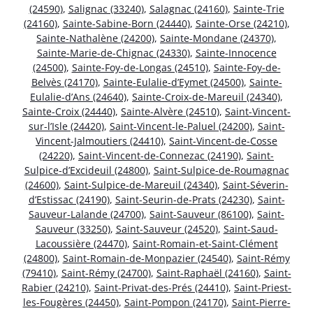
(24590)
,
Salignac (33240)
,
Salagnac (24160)
,
Sainte-Trie
(24160)
,
Sainte-Sabine-Born (24440)
,
Sainte-Orse (24210)
,
Sainte-Nathalène (24200)
,
Sainte-Mondane (24370)
,
Sainte-Marie-de-Chignac (24330)
,
Sainte-Innocence
(24500)
,
Sainte-Foy-de-Longas (24510)
,
Sainte-Foy-de-
Belvès (24170)
,
Sainte-Eulalie-d’Eymet (24500)
,
Sainte-
Eulalie-d’Ans (24640)
,
Sainte-Croix-de-Mareuil (24340)
,
Sainte-Croix (24440)
,
Sainte-Alvère (24510)
,
Saint-Vincent-
sur-l’Isle (24420)
,
Saint-Vincent-le-Paluel (24200)
,
Saint-
Vincent-Jalmoutiers (24410)
,
Saint-Vincent-de-Cosse
(24220)
,
Saint-Vincent-de-Connezac (24190)
,
Saint-
Sulpice-d’Excideuil (24800)
,
Saint-Sulpice-de-Roumagnac
(24600)
,
Saint-Sulpice-de-Mareuil (24340)
,
Saint-Séverin-
d’Estissac (24190)
,
Saint-Seurin-de-Prats (24230)
,
Saint-
Sauveur-Lalande (24700)
,
Saint-Sauveur (86100)
,
Saint-
Sauveur (33250)
,
Saint-Sauveur (24520)
,
Saint-Saud-
Lacoussière (24470)
,
Saint-Romain-et-Saint-Clément
(24800)
,
Saint-Romain-de-Monpazier (24540)
,
Saint-Rémy
(79410)
,
Saint-Rémy (24700)
,
Saint-Raphaël (24160)
,
Saint-
Rabier (24210)
,
Saint-Privat-des-Prés (24410)
,
Saint-Priest-
les-Fougères (24450)
,
Saint-Pompon (24170)
,
Saint-Pierre-