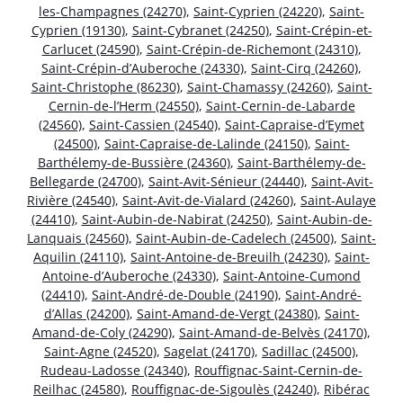
les-Champagnes (24270)
,
Saint-Cyprien (24220)
,
Saint-
Cyprien (19130)
,
Saint-Cybranet (24250)
,
Saint-Crépin-et-
Carlucet (24590)
,
Saint-Crépin-de-Richemont (24310)
,
Saint-Crépin-d’Auberoche (24330)
,
Saint-Cirq (24260)
,
Saint-Christophe (86230)
,
Saint-Chamassy (24260)
,
Saint-
Cernin-de-l’Herm (24550)
,
Saint-Cernin-de-Labarde
(24560)
,
Saint-Cassien (24540)
,
Saint-Capraise-d’Eymet
(24500)
,
Saint-Capraise-de-Lalinde (24150)
,
Saint-
Barthélemy-de-Bussière (24360)
,
Saint-Barthélemy-de-
Bellegarde (24700)
,
Saint-Avit-Sénieur (24440)
,
Saint-Avit-
Rivière (24540)
,
Saint-Avit-de-Vialard (24260)
,
Saint-Aulaye
(24410)
,
Saint-Aubin-de-Nabirat (24250)
,
Saint-Aubin-de-
Lanquais (24560)
,
Saint-Aubin-de-Cadelech (24500)
,
Saint-
Aquilin (24110)
,
Saint-Antoine-de-Breuilh (24230)
,
Saint-
Antoine-d’Auberoche (24330)
,
Saint-Antoine-Cumond
(24410)
,
Saint-André-de-Double (24190)
,
Saint-André-
d’Allas (24200)
,
Saint-Amand-de-Vergt (24380)
,
Saint-
Amand-de-Coly (24290)
,
Saint-Amand-de-Belvès (24170)
,
Saint-Agne (24520)
,
Sagelat (24170)
,
Sadillac (24500)
,
Rudeau-Ladosse (24340)
,
Rouffignac-Saint-Cernin-de-
Reilhac (24580)
,
Rouffignac-de-Sigoulès (24240)
,
Ribérac