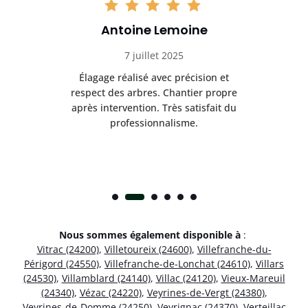
Antoine Lemoine
7 juillet 2025
es
Élagage réalisé avec précision et
Int
respect des arbres. Chantier propre
nt
après intervention. Très satisfait du
.
professionnalisme.
Nous sommes également disponible à
:
Vitrac (24200)
,
Villetoureix (24600)
,
Villefranche-du-
Périgord (24550)
,
Villefranche-de-Lonchat (24610)
,
Villars
(24530)
,
Villamblard (24140)
,
Villac (24120)
,
Vieux-Mareuil
(24340)
,
Vézac (24220)
,
Veyrines-de-Vergt (24380)
,
Veyrines-de-Domme (24250)
,
Veyrignac (24370)
,
Verteillac