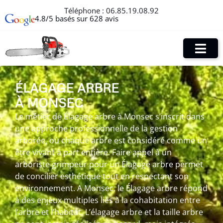
Téléphone :
06.85.19.08.92
4.8/5 basés sur 628 avis
ÉLAGAGE ARBRE
À MONSEC
Le métier de Élagage arbre à Monsec s’inscrit dans
une approche professionnelle de la gestion
arborée, où chaque arbre est considéré comme un
être vivant à part entière. Faire appel à un
arboriste grimpeur pour un Élagage arbre permet
de concilier esthétique tout en respectant son
environnement. A Monsec, le Élagage arbre répond
à des enjeux multiples liés à la cohabitation entre
l’arbre et l’habitat. L’élagage arbre et la taille arbre