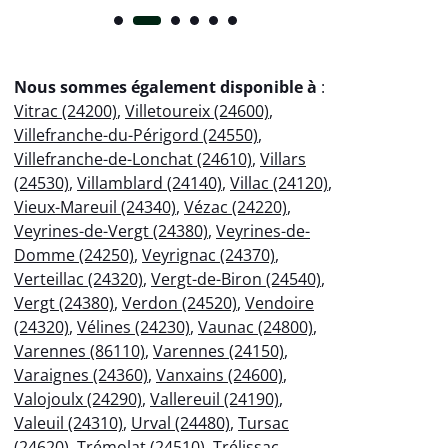
Nous sommes également disponible à
:
Vitrac (24200)
,
Villetoureix (24600)
,
Villefranche-du-Périgord (24550)
,
Villefranche-de-Lonchat (24610)
,
Villars
(24530)
,
Villamblard (24140)
,
Villac (24120)
,
Vieux-Mareuil (24340)
,
Vézac (24220)
,
Veyrines-de-Vergt (24380)
,
Veyrines-de-
Domme (24250)
,
Veyrignac (24370)
,
Verteillac (24320)
,
Vergt-de-Biron (24540)
,
Vergt (24380)
,
Verdon (24520)
,
Vendoire
(24320)
,
Vélines (24230)
,
Vaunac (24800)
,
Varennes (86110)
,
Varennes (24150)
,
Varaignes (24360)
,
Vanxains (24600)
,
Valojoulx (24290)
,
Vallereuil (24190)
,
Valeuil (24310)
,
Urval (24480)
,
Tursac
(24620)
,
Trémolat (24510)
,
Trélissac