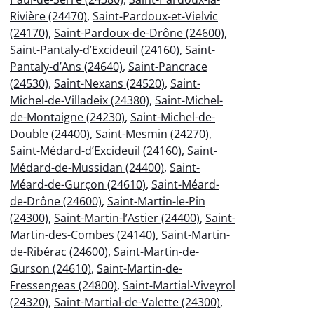
Rivière (24470)
,
Saint-Pardoux-et-Vielvic
(24170)
,
Saint-Pardoux-de-Drône (24600)
,
Saint-Pantaly-d’Excideuil (24160)
,
Saint-
Pantaly-d’Ans (24640)
,
Saint-Pancrace
(24530)
,
Saint-Nexans (24520)
,
Saint-
Michel-de-Villadeix (24380)
,
Saint-Michel-
de-Montaigne (24230)
,
Saint-Michel-de-
Double (24400)
,
Saint-Mesmin (24270)
,
Saint-Médard-d’Excideuil (24160)
,
Saint-
Médard-de-Mussidan (24400)
,
Saint-
Méard-de-Gurçon (24610)
,
Saint-Méard-
de-Drône (24600)
,
Saint-Martin-le-Pin
(24300)
,
Saint-Martin-l’Astier (24400)
,
Saint-
Martin-des-Combes (24140)
,
Saint-Martin-
de-Ribérac (24600)
,
Saint-Martin-de-
Gurson (24610)
,
Saint-Martin-de-
Fressengeas (24800)
,
Saint-Martial-Viveyrol
(24320)
,
Saint-Martial-de-Valette (24300)
,