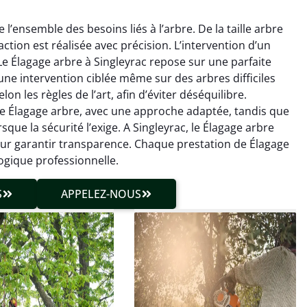
l’ensemble des besoins liés à l’arbre. De la taille arbre
action est réalisée avec précision. L’intervention d’un
Le Élagage arbre à Singleyrac repose sur une parfaite
une intervention ciblée même sur des arbres difficiles
on les règles de l’art, afin d’éviter déséquilibre.
 le Élagage arbre, avec une approche adaptée, tandis que
hieu Roussel
Julien Caradec
que la sécurité l’exige. A Singleyrac, le Élagage arbre
pour garantir transparence. Chaque prestation de Élagage
 décembre 2025
18 juin 2025
logique professionnelle.
vention propre et
Travail très soigné sur des
cise malgré des
arbres difficiles d’accès.
S
APPELEZ-NOUS
ons compliquées. Le
Intervention sécurisée,
tat est exactement
propre et parfaitement
me à mes attentes.
maîtrisée. Résultat
impeccable.