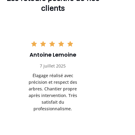
clients
Antoine Lemoine
Pasc
7 juillet 2025
22 
Élagage réalisé avec
Interven
précision et respect des
efficace
arbres. Chantier propre
devenu da
après intervention. Très
sérieux
satisfait du
conseils
professionnalisme.
san