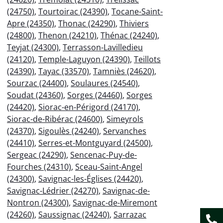
(24750)
,
Tourtoirac (24390)
,
Tocane-Saint-
Apre (24350)
,
Thonac (24290)
,
Thiviers
(24800)
,
Thenon (24210)
,
Thénac (24240)
,
Teyjat (24300)
,
Terrasson-Lavilledieu
(24120)
,
Temple-Laguyon (24390)
,
Teillots
(24390)
,
Tayac (33570)
,
Tamniès (24620)
,
Sourzac (24400)
,
Soulaures (24540)
,
Soudat (24360)
,
Sorges (24460)
,
Sorges
(24420)
,
Siorac-en-Périgord (24170)
,
Siorac-de-Ribérac (24600)
,
Simeyrols
(24370)
,
Sigoulès (24240)
,
Servanches
(24410)
,
Serres-et-Montguyard (24500)
,
Sergeac (24290)
,
Sencenac-Puy-de-
Fourches (24310)
,
Sceau-Saint-Angel
(24300)
,
Savignac-les-Églises (24420)
,
Savignac-Lédrier (24270)
,
Savignac-de-
Nontron (24300)
,
Savignac-de-Miremont
(24260)
,
Saussignac (24240)
,
Sarrazac