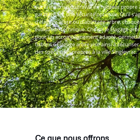
sur la maîtrise du travail en hauteur propre 
garantissant une sécurité optimale. Qu’il s’ag
d’élagage arbre ou d’abattage arbre, chaque
évaluation technique. Choisir le Élagage arbr
pour un accompagnement adapté, permettan
fiable. Le Élagage arbre vise ainsi à sécurise
des spécificités propres à la ville Singleyrac.
Ce que nous offrons