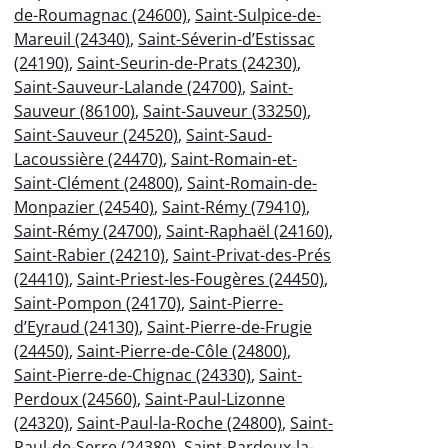
de-Roumagnac (24600)
,
Saint-Sulpice-de-
Mareuil (24340)
,
Saint-Séverin-d’Estissac
(24190)
,
Saint-Seurin-de-Prats (24230)
,
Saint-Sauveur-Lalande (24700)
,
Saint-
Sauveur (86100)
,
Saint-Sauveur (33250)
,
Saint-Sauveur (24520)
,
Saint-Saud-
Lacoussière (24470)
,
Saint-Romain-et-
Saint-Clément (24800)
,
Saint-Romain-de-
Monpazier (24540)
,
Saint-Rémy (79410)
,
Saint-Rémy (24700)
,
Saint-Raphaël (24160)
,
Saint-Rabier (24210)
,
Saint-Privat-des-Prés
(24410)
,
Saint-Priest-les-Fougères (24450)
,
Saint-Pompon (24170)
,
Saint-Pierre-
d’Eyraud (24130)
,
Saint-Pierre-de-Frugie
(24450)
,
Saint-Pierre-de-Côle (24800)
,
Saint-Pierre-de-Chignac (24330)
,
Saint-
Perdoux (24560)
,
Saint-Paul-Lizonne
(24320)
,
Saint-Paul-la-Roche (24800)
,
Saint-
Paul-de-Serre (24380)
,
Saint-Pardoux-la-