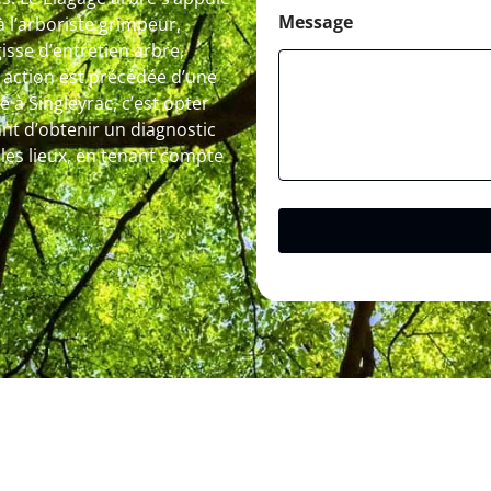
Message
à l’arboriste grimpeur,
isse d’entretien arbre,
 action est précédée d’une
e à Singleyrac, c’est opter
t d’obtenir un diagnostic
r les lieux, en tenant compte