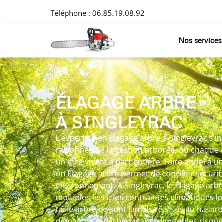
Téléphone :
06.85.19.08.92
Nos services
ÉLAGAGE ARBRE
À SINGLEYRAC
L’expertise en Élagage arbre à Singleyrac s’
raisonnée de la gestion arborée, où chaque
un être vivant à part entière. Faire appel à 
un Élagage arbre permet de concilier sécuri
environnement. A Singleyrac, le Élagage arb
multiples liés à les contraintes climatiques lo
taille arbre ne sont jamais réalisés au hasar
démarche réfléchie visant à limiter les risqu