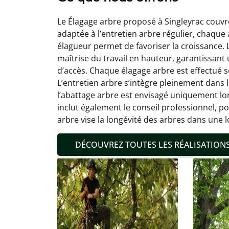
Le Élagage arbre proposé à Singleyrac couvre 
adaptée à l’entretien arbre régulier, chaque 
élagueur permet de favoriser la croissance. 
maîtrise du travail en hauteur, garantissant 
d’accès. Chaque élagage arbre est effectué sel
L’entretien arbre s’intègre pleinement dans
Mat
l’abattage arbre est envisagé uniquement lors
inclut également le conseil professionnel, 
19
arbre vise la longévité des arbres dans une 
Inter
pré
DÉCOUVREZ TOUTES LES RÉALISATION
conditi
résul
confor