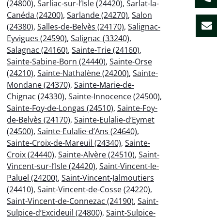
(24800)
,
Sarliac-sur-l’Isle (24420)
,
Sarlat-la-
Canéda (24200)
,
Sarlande (24270)
,
Salon
(24380)
,
Salles-de-Belvès (24170)
,
Salignac-
Eyvigues (24590)
,
Salignac (33240)
,
Salagnac (24160)
,
Sainte-Trie (24160)
,
Sainte-Sabine-Born (24440)
,
Sainte-Orse
(24210)
,
Sainte-Nathalène (24200)
,
Sainte-
Mondane (24370)
,
Sainte-Marie-de-
Chignac (24330)
,
Sainte-Innocence (24500)
,
Sainte-Foy-de-Longas (24510)
,
Sainte-Foy-
de-Belvès (24170)
,
Sainte-Eulalie-d’Eymet
(24500)
,
Sainte-Eulalie-d’Ans (24640)
,
Sainte-Croix-de-Mareuil (24340)
,
Sainte-
Croix (24440)
,
Sainte-Alvère (24510)
,
Saint-
Vincent-sur-l’Isle (24420)
,
Saint-Vincent-le-
Paluel (24200)
,
Saint-Vincent-Jalmoutiers
(24410)
,
Saint-Vincent-de-Cosse (24220)
,
Saint-Vincent-de-Connezac (24190)
,
Saint-
Sulpice-d’Excideuil (24800)
,
Saint-Sulpice-