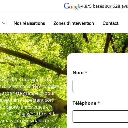
4.8/5 basés sur 628 avi
Nos réalisations
Zones d’intervention
Contact
Nom
*
inscrit dans une approche
 arbre est considéré comme
un arboriste grimpeur pour
té tout en respectant son
Téléphone
*
re répond à des enjeux
cales. L’élagage arbre et la
d, mais intégrés dans une
es. Le Élagage arbre s’appuie