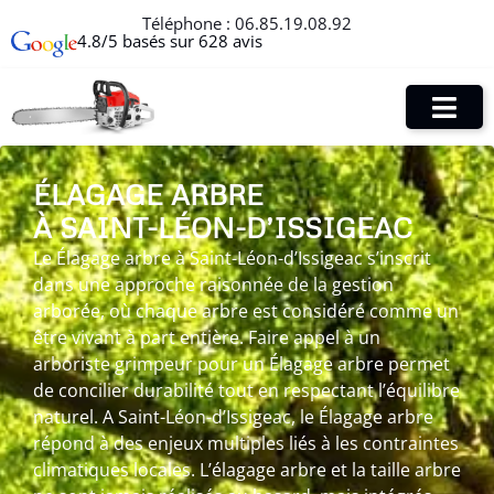
Téléphone :
06.85.19.08.92
4.8/5 basés sur 628 avis
ÉLAGAGE ARBRE
À SAINT-LÉON-D’ISSIGEAC
Le Élagage arbre à Saint-Léon-d’Issigeac s’inscrit
dans une approche raisonnée de la gestion
arborée, où chaque arbre est considéré comme un
être vivant à part entière. Faire appel à un
arboriste grimpeur pour un Élagage arbre permet
de concilier durabilité tout en respectant l’équilibre
naturel. A Saint-Léon-d’Issigeac, le Élagage arbre
répond à des enjeux multiples liés à les contraintes
climatiques locales. L’élagage arbre et la taille arbre