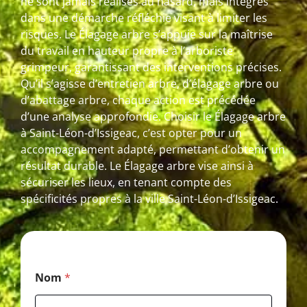
ne sont jamais réalisés au hasard, mais intégrés
dans une démarche réfléchie visant à limiter les
risques. Le Élagage arbre s’appuie sur la maîtrise
du travail en hauteur propre à l’arboriste
grimpeur, garantissant des interventions précises.
Qu’il s’agisse d’entretien arbre, d’élagage arbre ou
d’abattage arbre, chaque action est précédée
d’une analyse approfondie. Choisir le Élagage arbre
à Saint-Léon-d’Issigeac, c’est opter pour un
accompagnement adapté, permettant d’obtenir un
résultat durable. Le Élagage arbre vise ainsi à
sécuriser les lieux, en tenant compte des
spécificités propres à la ville Saint-Léon-d’Issigeac.
N
Nom
*
o
m
P