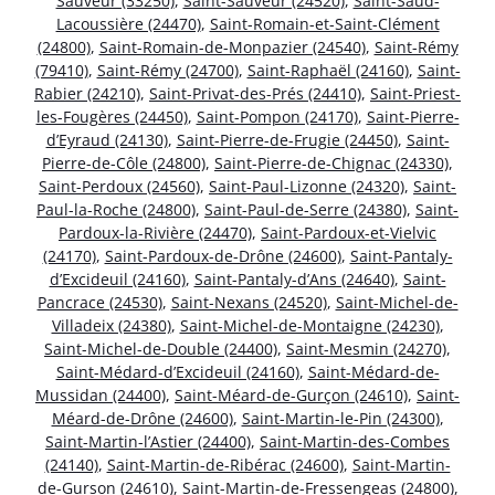
Sauveur (33250)
,
Saint-Sauveur (24520)
,
Saint-Saud-
Lacoussière (24470)
,
Saint-Romain-et-Saint-Clément
(24800)
,
Saint-Romain-de-Monpazier (24540)
,
Saint-Rémy
(79410)
,
Saint-Rémy (24700)
,
Saint-Raphaël (24160)
,
Saint-
Rabier (24210)
,
Saint-Privat-des-Prés (24410)
,
Saint-Priest-
les-Fougères (24450)
,
Saint-Pompon (24170)
,
Saint-Pierre-
d’Eyraud (24130)
,
Saint-Pierre-de-Frugie (24450)
,
Saint-
Pierre-de-Côle (24800)
,
Saint-Pierre-de-Chignac (24330)
,
Saint-Perdoux (24560)
,
Saint-Paul-Lizonne (24320)
,
Saint-
Paul-la-Roche (24800)
,
Saint-Paul-de-Serre (24380)
,
Saint-
Pardoux-la-Rivière (24470)
,
Saint-Pardoux-et-Vielvic
(24170)
,
Saint-Pardoux-de-Drône (24600)
,
Saint-Pantaly-
d’Excideuil (24160)
,
Saint-Pantaly-d’Ans (24640)
,
Saint-
Pancrace (24530)
,
Saint-Nexans (24520)
,
Saint-Michel-de-
Villadeix (24380)
,
Saint-Michel-de-Montaigne (24230)
,
Saint-Michel-de-Double (24400)
,
Saint-Mesmin (24270)
,
Saint-Médard-d’Excideuil (24160)
,
Saint-Médard-de-
Mussidan (24400)
,
Saint-Méard-de-Gurçon (24610)
,
Saint-
Méard-de-Drône (24600)
,
Saint-Martin-le-Pin (24300)
,
Saint-Martin-l’Astier (24400)
,
Saint-Martin-des-Combes
(24140)
,
Saint-Martin-de-Ribérac (24600)
,
Saint-Martin-
de-Gurson (24610)
,
Saint-Martin-de-Fressengeas (24800)
,