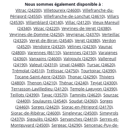
Nous sommes également disponible à
:
Vitrac (24200)
,
Villetoureix (24600)
,
Villefranche-du-
Périgord (24550)
,
Villefranche-de-Lonchat (24610)
,
Villars
(24530)
,
Villamblard (24140)
,
Villac (24120)
,
Vieux-Mareuil
(24340)
,
Vézac (24220)
,
Veyrines-de-Vergt (24380)
,
Veyrines-de-Domme (24250)
,
Veyrignac (24370)
,
Verteillac
(24320)
,
Vergt-de-Biron (24540)
,
Vergt (24380)
,
Verdon
(24520)
,
Vendoire (24320)
,
Vélines (24230)
,
Vaunac
(24800)
,
Varennes (86110)
,
Varennes (24150)
,
Varaignes
(24360)
,
Vanxains (24600)
,
Valojoulx (24290)
,
Vallereuil
(24190)
,
Valeuil (24310)
,
Urval (24480)
,
Tursac (24620)
,
Trémolat (24510)
,
Trélissac (24750)
,
Tourtoirac (24390)
,
Tocane-Saint-Apre (24350)
,
Thonac (24290)
,
Thiviers
(24800)
,
Thenon (24210)
,
Thénac (24240)
,
Teyjat (24300)
,
Terrasson-Lavilledieu (24120)
,
Temple-Laguyon (24390)
,
Teillots (24390)
,
Tayac (33570)
,
Tamniès (24620)
,
Sourzac
(24400)
,
Soulaures (24540)
,
Soudat (24360)
,
Sorges
(24460)
,
Sorges (24420)
,
Siorac-en-Périgord (24170)
,
Siorac-de-Ribérac (24600)
,
Singleyrac (24500)
,
Simeyrols
(24370)
,
Sigoulès (24240)
,
Servanches (24410)
,
Serres-et-
Montguyard (24500)
,
Sergeac (24290)
,
Sencenac-Puy-de-