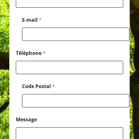
o
s
t
E-mail
*
a
l
P
o
s
t
Téléphone
*
a
l
Code Postal
*
Message