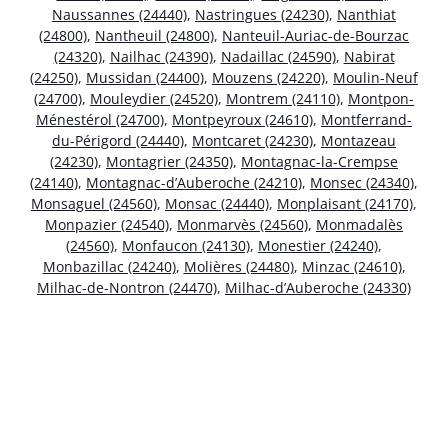
Naussannes (24440)
,
Nastringues (24230)
,
Nanthiat
(24800)
,
Nantheuil (24800)
,
Nanteuil-Auriac-de-Bourzac
(24320)
,
Nailhac (24390)
,
Nadaillac (24590)
,
Nabirat
(24250)
,
Mussidan (24400)
,
Mouzens (24220)
,
Moulin-Neuf
(24700)
,
Mouleydier (24520)
,
Montrem (24110)
,
Montpon-
Ménestérol (24700)
,
Montpeyroux (24610)
,
Montferrand-
du-Périgord (24440)
,
Montcaret (24230)
,
Montazeau
(24230)
,
Montagrier (24350)
,
Montagnac-la-Crempse
(24140)
,
Montagnac-d’Auberoche (24210)
,
Monsec (24340)
,
Monsaguel (24560)
,
Monsac (24440)
,
Monplaisant (24170)
,
Monpazier (24540)
,
Monmarvès (24560)
,
Monmadalès
(24560)
,
Monfaucon (24130)
,
Monestier (24240)
,
Monbazillac (24240)
,
Molières (24480)
,
Minzac (24610)
,
Milhac-de-Nontron (24470)
,
Milhac-d’Auberoche (24330)