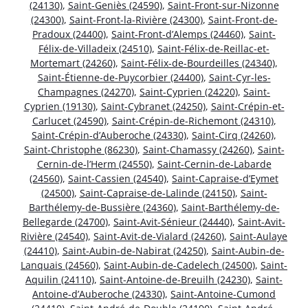
(24130)
,
Saint-Geniès (24590)
,
Saint-Front-sur-Nizonne
(24300)
,
Saint-Front-la-Rivière (24300)
,
Saint-Front-de-
Pradoux (24400)
,
Saint-Front-d’Alemps (24460)
,
Saint-
Félix-de-Villadeix (24510)
,
Saint-Félix-de-Reillac-et-
Mortemart (24260)
,
Saint-Félix-de-Bourdeilles (24340)
,
Saint-Étienne-de-Puycorbier (24400)
,
Saint-Cyr-les-
Champagnes (24270)
,
Saint-Cyprien (24220)
,
Saint-
Cyprien (19130)
,
Saint-Cybranet (24250)
,
Saint-Crépin-et-
Carlucet (24590)
,
Saint-Crépin-de-Richemont (24310)
,
Saint-Crépin-d’Auberoche (24330)
,
Saint-Cirq (24260)
,
Saint-Christophe (86230)
,
Saint-Chamassy (24260)
,
Saint-
Cernin-de-l’Herm (24550)
,
Saint-Cernin-de-Labarde
(24560)
,
Saint-Cassien (24540)
,
Saint-Capraise-d’Eymet
(24500)
,
Saint-Capraise-de-Lalinde (24150)
,
Saint-
Barthélemy-de-Bussière (24360)
,
Saint-Barthélemy-de-
Bellegarde (24700)
,
Saint-Avit-Sénieur (24440)
,
Saint-Avit-
Rivière (24540)
,
Saint-Avit-de-Vialard (24260)
,
Saint-Aulaye
(24410)
,
Saint-Aubin-de-Nabirat (24250)
,
Saint-Aubin-de-
Lanquais (24560)
,
Saint-Aubin-de-Cadelech (24500)
,
Saint-
Aquilin (24110)
,
Saint-Antoine-de-Breuilh (24230)
,
Saint-
Antoine-d’Auberoche (24330)
,
Saint-Antoine-Cumond