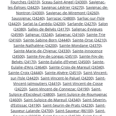
Fourches (24310)
,
Sceau-Saint-Angel (24300)
,
Savignac-
les-Églises (24420)
,
Savignac-Lédrier (24270)
,
Savignac-de-
Nontron (24300)
,
Savignac-de-Miremont (24260)
,
Saussignac (24240)
,
Sarrazac (24800)
,
Sarliac-sur-l’Isle
(24420)
,
Sarlat-la-Canéda (24200)
,
Sarlande (24270)
,
Salon
(24380)
,
Salles-de-Belvès (24170)
,
Salignac-Eyvigues
(24590)
,
Salignac (33240)
,
Salagnac (24160)
,
Sainte-Trie
(24160)
,
Sainte-Sabine-Born (24440)
,
Sainte-Orse (24210)
,
Sainte-Nathalène (24200)
,
Sainte-Mondane (24370)
,
Sainte-Marie-de-Chignac (24330)
,
Sainte-Innocence
(24500)
,
Sainte-Foy-de-Longas (24510)
,
Sainte-Foy-de-
Belvès (24170)
,
Sainte-Eulalie-d’Eymet (24500)
,
Sainte-
Eulalie-d’Ans (24640)
,
Sainte-Croix-de-Mareuil (24340)
,
Sainte-Croix (24440)
,
Sainte-Alvère (24510)
,
Saint-Vincent-
sur-l’Isle (24420)
,
Saint-Vincent-le-Paluel (24200)
,
Saint-
Vincent-Jalmoutiers (24410)
,
Saint-Vincent-de-Cosse
(24220)
,
Saint-Vincent-de-Connezac (24190)
,
Saint-
Sulpice-d’Excideuil (24800)
,
Saint-Sulpice-de-Roumagnac
(24600)
,
Saint-Sulpice-de-Mareuil (24340)
,
Saint-Séverin-
d’Estissac (24190)
,
Saint-Seurin-de-Prats (24230)
,
Saint-
Sauveur-Lalande (24700)
,
Saint-Sauveur (86100)
,
Saint-