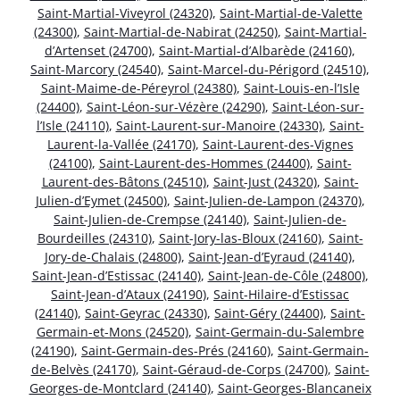
Saint-Martial-Viveyrol (24320)
,
Saint-Martial-de-Valette
(24300)
,
Saint-Martial-de-Nabirat (24250)
,
Saint-Martial-
d’Artenset (24700)
,
Saint-Martial-d’Albarède (24160)
,
Saint-Marcory (24540)
,
Saint-Marcel-du-Périgord (24510)
,
Saint-Maime-de-Péreyrol (24380)
,
Saint-Louis-en-l’Isle
(24400)
,
Saint-Léon-sur-Vézère (24290)
,
Saint-Léon-sur-
l’Isle (24110)
,
Saint-Laurent-sur-Manoire (24330)
,
Saint-
Laurent-la-Vallée (24170)
,
Saint-Laurent-des-Vignes
(24100)
,
Saint-Laurent-des-Hommes (24400)
,
Saint-
Laurent-des-Bâtons (24510)
,
Saint-Just (24320)
,
Saint-
Julien-d’Eymet (24500)
,
Saint-Julien-de-Lampon (24370)
,
Saint-Julien-de-Crempse (24140)
,
Saint-Julien-de-
Bourdeilles (24310)
,
Saint-Jory-las-Bloux (24160)
,
Saint-
Jory-de-Chalais (24800)
,
Saint-Jean-d’Eyraud (24140)
,
Saint-Jean-d’Estissac (24140)
,
Saint-Jean-de-Côle (24800)
,
Saint-Jean-d’Ataux (24190)
,
Saint-Hilaire-d’Estissac
(24140)
,
Saint-Geyrac (24330)
,
Saint-Géry (24400)
,
Saint-
Germain-et-Mons (24520)
,
Saint-Germain-du-Salembre
(24190)
,
Saint-Germain-des-Prés (24160)
,
Saint-Germain-
de-Belvès (24170)
,
Saint-Géraud-de-Corps (24700)
,
Saint-
Georges-de-Montclard (24140)
,
Saint-Georges-Blancaneix