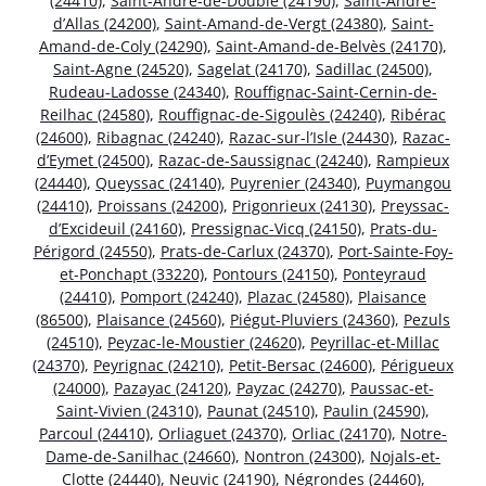
(24410)
,
Saint-André-de-Double (24190)
,
Saint-André-
d’Allas (24200)
,
Saint-Amand-de-Vergt (24380)
,
Saint-
Amand-de-Coly (24290)
,
Saint-Amand-de-Belvès (24170)
,
Saint-Agne (24520)
,
Sagelat (24170)
,
Sadillac (24500)
,
Rudeau-Ladosse (24340)
,
Rouffignac-Saint-Cernin-de-
Reilhac (24580)
,
Rouffignac-de-Sigoulès (24240)
,
Ribérac
(24600)
,
Ribagnac (24240)
,
Razac-sur-l’Isle (24430)
,
Razac-
d’Eymet (24500)
,
Razac-de-Saussignac (24240)
,
Rampieux
(24440)
,
Queyssac (24140)
,
Puyrenier (24340)
,
Puymangou
(24410)
,
Proissans (24200)
,
Prigonrieux (24130)
,
Preyssac-
d’Excideuil (24160)
,
Pressignac-Vicq (24150)
,
Prats-du-
Périgord (24550)
,
Prats-de-Carlux (24370)
,
Port-Sainte-Foy-
et-Ponchapt (33220)
,
Pontours (24150)
,
Ponteyraud
(24410)
,
Pomport (24240)
,
Plazac (24580)
,
Plaisance
(86500)
,
Plaisance (24560)
,
Piégut-Pluviers (24360)
,
Pezuls
(24510)
,
Peyzac-le-Moustier (24620)
,
Peyrillac-et-Millac
(24370)
,
Peyrignac (24210)
,
Petit-Bersac (24600)
,
Périgueux
(24000)
,
Pazayac (24120)
,
Payzac (24270)
,
Paussac-et-
Saint-Vivien (24310)
,
Paunat (24510)
,
Paulin (24590)
,
Parcoul (24410)
,
Orliaguet (24370)
,
Orliac (24170)
,
Notre-
Dame-de-Sanilhac (24660)
,
Nontron (24300)
,
Nojals-et-
Clotte (24440)
,
Neuvic (24190)
,
Négrondes (24460)
,