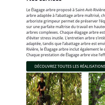
Le Élagage arbre proposé à Saint-Avit-Rivière 
arbre adaptée à l’abattage arbre maîtrisé, ch
arboriste grimpeur permet de préserver l’équ
sur une parfaite maîtrise du travail en haut
arbres complexes. Chaque élagage arbre est e
d’éviter stress inutile. L’entretien arbre s’
Mat
adaptée, tandis que l’abattage arbre est envi
Rivière, le Élagage arbre inclut également le 
19
Chaque prestation de Élagage arbre vise l’ef
Inter
pré
DÉCOUVREZ TOUTES LES RÉALISATION
conditi
résul
confor