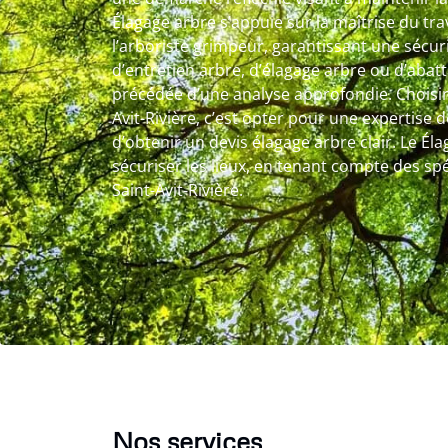
Élagage arbre s’appuie sur la maîtrise du tr
l’arboriste grimpeur, garantissant une sécuri
d’entretien arbre, d’élagage arbre ou d’abat
précédée d’une analyse approfondie. Choisir 
Avit-Rivière, c’est opter pour une expertise 
d’obtenir un devis élagage arbre clair. Le Éla
sécuriser les lieux, en tenant compte des spéc
Saint-Avit-Rivière.
Nos services