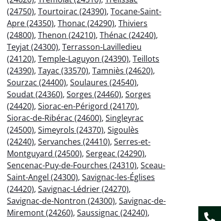
(24750)
,
Tourtoirac (24390)
,
Tocane-Saint-
Apre (24350)
,
Thonac (24290)
,
Thiviers
(24800)
,
Thenon (24210)
,
Thénac (24240)
,
Teyjat (24300)
,
Terrasson-Lavilledieu
(24120)
,
Temple-Laguyon (24390)
,
Teillots
(24390)
,
Tayac (33570)
,
Tamniès (24620)
,
Sourzac (24400)
,
Soulaures (24540)
,
Soudat (24360)
,
Sorges (24460)
,
Sorges
(24420)
,
Siorac-en-Périgord (24170)
,
Siorac-de-Ribérac (24600)
,
Singleyrac
(24500)
,
Simeyrols (24370)
,
Sigoulès
(24240)
,
Servanches (24410)
,
Serres-et-
Montguyard (24500)
,
Sergeac (24290)
,
Sencenac-Puy-de-Fourches (24310)
,
Sceau-
Saint-Angel (24300)
,
Savignac-les-Églises
(24420)
,
Savignac-Lédrier (24270)
,
Savignac-de-Nontron (24300)
,
Savignac-de-
Miremont (24260)
,
Saussignac (24240)
,