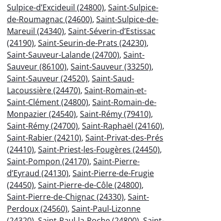
Sulpice-d’Excideuil (24800)
,
Saint-Sulpice-
de-Roumagnac (24600)
,
Saint-Sulpice-de-
Mareuil (24340)
,
Saint-Séverin-d’Estissac
(24190)
,
Saint-Seurin-de-Prats (24230)
,
Saint-Sauveur-Lalande (24700)
,
Saint-
Sauveur (86100)
,
Saint-Sauveur (33250)
,
Saint-Sauveur (24520)
,
Saint-Saud-
Lacoussière (24470)
,
Saint-Romain-et-
Saint-Clément (24800)
,
Saint-Romain-de-
Monpazier (24540)
,
Saint-Rémy (79410)
,
Saint-Rémy (24700)
,
Saint-Raphaël (24160)
,
Saint-Rabier (24210)
,
Saint-Privat-des-Prés
(24410)
,
Saint-Priest-les-Fougères (24450)
,
Saint-Pompon (24170)
,
Saint-Pierre-
d’Eyraud (24130)
,
Saint-Pierre-de-Frugie
(24450)
,
Saint-Pierre-de-Côle (24800)
,
Saint-Pierre-de-Chignac (24330)
,
Saint-
Perdoux (24560)
,
Saint-Paul-Lizonne
(24320)
,
Saint-Paul-la-Roche (24800)
,
Saint-