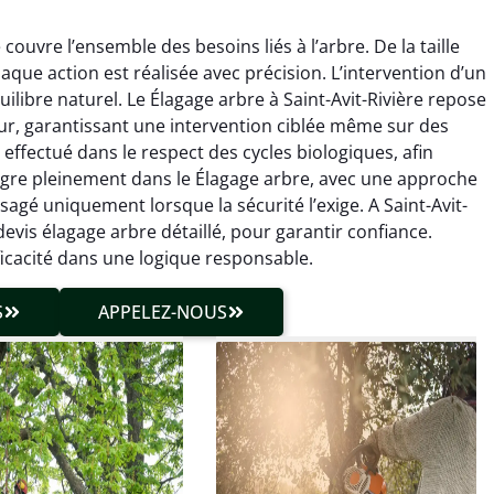
couvre l’ensemble des besoins liés à l’arbre. De la taille
aque action est réalisée avec précision. L’intervention d’un
ilibre naturel. Le Élagage arbre à Saint-Avit-Rivière repose
eur, garantissant une intervention ciblée même sur des
ffectué dans le respect des cycles biologiques, afin
intègre pleinement dans le Élagage arbre, avec une approche
hieu Roussel
Julien Caradec
sagé uniquement lorsque la sécurité l’exige. A Saint-Avit-
devis élagage arbre détaillé, pour garantir confiance.
 décembre 2025
18 juin 2025
ficacité dans une logique responsable.
vention propre et
Travail très soigné sur des
cise malgré des
arbres difficiles d’accès.
S
APPELEZ-NOUS
ons compliquées. Le
Intervention sécurisée,
tat est exactement
propre et parfaitement
me à mes attentes.
maîtrisée. Résultat
impeccable.