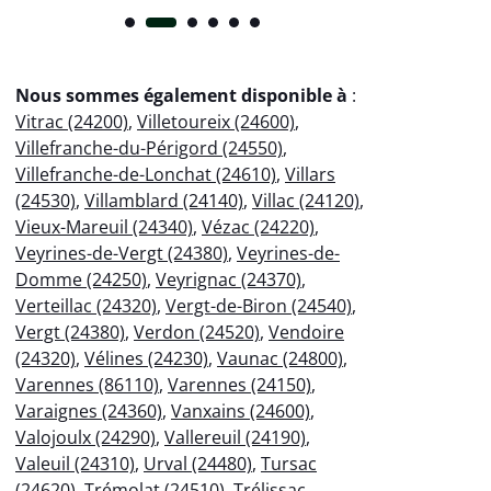
Nous sommes également disponible à
:
Vitrac (24200)
,
Villetoureix (24600)
,
Villefranche-du-Périgord (24550)
,
Villefranche-de-Lonchat (24610)
,
Villars
(24530)
,
Villamblard (24140)
,
Villac (24120)
,
Vieux-Mareuil (24340)
,
Vézac (24220)
,
Veyrines-de-Vergt (24380)
,
Veyrines-de-
Domme (24250)
,
Veyrignac (24370)
,
Verteillac (24320)
,
Vergt-de-Biron (24540)
,
Vergt (24380)
,
Verdon (24520)
,
Vendoire
(24320)
,
Vélines (24230)
,
Vaunac (24800)
,
Varennes (86110)
,
Varennes (24150)
,
Varaignes (24360)
,
Vanxains (24600)
,
Valojoulx (24290)
,
Vallereuil (24190)
,
Valeuil (24310)
,
Urval (24480)
,
Tursac
(24620)
,
Trémolat (24510)
,
Trélissac