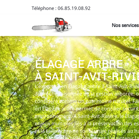
Téléphone :
06.85.19.08.92
Nos services
ÉLAGAGE ARBRE
À SAINT-AVIT-RIVI
L’expertise en Élagage arbre à Saint-Avit-Rivi
approche raisonnée de la gestion arborée, 
considéré comme un patrimoine naturel. Fai
un Élagage arbre permet de concilier sécuri
environnement. A Saint-Avit-Rivière, le Élag
enjeux multiples liés à la préservation des e
et la taille arbre ne sont jamais réalisés au 
une démarche réfléchie visant à maintenir la