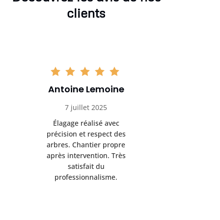
clients
Antoine Lemoine
Pasc
7 juillet 2025
22 
Élagage réalisé avec
Interven
précision et respect des
efficace
arbres. Chantier propre
devenu da
après intervention. Très
sérieux
satisfait du
conseils
professionnalisme.
san