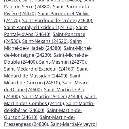
Paul-de-Serre (24380)
,
Saint-Pardoux-la-
Rivière (24470)
,
Saint-Pardoux-et-Vielvic
(24170)
,
Saint-Pardoux-de-Drône (24600)
,
Saint-Pantaly-d’Excideuil (24160)
,
Saint-
Pantaly-d’Ans (24640)
,
Saint-Pancrace
(24530)
,
Saint-Nexans (24520)
,
Saint-
Michel-de-Villadeix (24380)
,
Saint-Michel-
de-Montaigne (24230)
,
Saint-Michel-de-
Double (24400)
,
Saint-Mesmin (24270)
,
Saint-Médard-d’Excideuil (24160)
,
Saint-
Médard-de-Mussidan (24400)
,
Saint-
Méard-de-Gurçon (24610)
,
Saint-Méard-
de-Drône (24600)
,
Saint-Martin-le-Pin
(24300)
,
Saint-Martin-l’Astier (24400)
,
Saint-
Martin-des-Combes (24140)
,
Saint-Martin-
de-Ribérac (24600)
,
Saint-Martin-de-
Gurson (24610)
,
Saint-Martin-de-
Fressengeas (24800)
,
Saint-Martial-Viveyrol