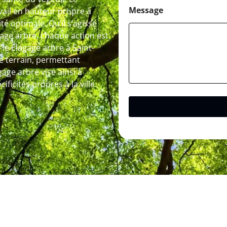
Message
avail en hauteur propre à
té optimale. Qu’il s’agisse
tage arbre, chaque action est
le Élagage arbre à Saint-
de terrain, permettant
gage arbre vise ainsi à
ificités propres à la ville