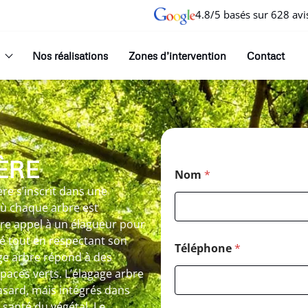
4.8/5 basés sur 628 avi
Nos réalisations
Zones d’intervention
Contact
ÈRE
Nom
*
ère s’inscrit dans une
où chaque arbre est
re appel à un élagueur pour
té tout en respectant son
Téléphone
*
age arbre répond à des
spaces verts. L’élagage arbre
hasard, mais intégrés dans
 santé du végétal. Le