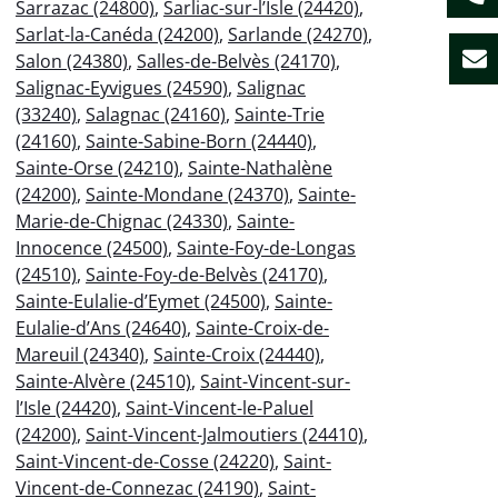
Sarrazac (24800)
,
Sarliac-sur-l’Isle (24420)
,
Sarlat-la-Canéda (24200)
,
Sarlande (24270)
,
Salon (24380)
,
Salles-de-Belvès (24170)
,
Salignac-Eyvigues (24590)
,
Salignac
(33240)
,
Salagnac (24160)
,
Sainte-Trie
(24160)
,
Sainte-Sabine-Born (24440)
,
Sainte-Orse (24210)
,
Sainte-Nathalène
(24200)
,
Sainte-Mondane (24370)
,
Sainte-
Marie-de-Chignac (24330)
,
Sainte-
Innocence (24500)
,
Sainte-Foy-de-Longas
(24510)
,
Sainte-Foy-de-Belvès (24170)
,
Sainte-Eulalie-d’Eymet (24500)
,
Sainte-
Eulalie-d’Ans (24640)
,
Sainte-Croix-de-
Mareuil (24340)
,
Sainte-Croix (24440)
,
Sainte-Alvère (24510)
,
Saint-Vincent-sur-
l’Isle (24420)
,
Saint-Vincent-le-Paluel
(24200)
,
Saint-Vincent-Jalmoutiers (24410)
,
Saint-Vincent-de-Cosse (24220)
,
Saint-
Vincent-de-Connezac (24190)
,
Saint-