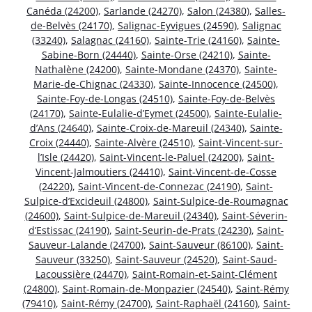
Canéda (24200)
,
Sarlande (24270)
,
Salon (24380)
,
Salles-
de-Belvès (24170)
,
Salignac-Eyvigues (24590)
,
Salignac
(33240)
,
Salagnac (24160)
,
Sainte-Trie (24160)
,
Sainte-
Sabine-Born (24440)
,
Sainte-Orse (24210)
,
Sainte-
Nathalène (24200)
,
Sainte-Mondane (24370)
,
Sainte-
Marie-de-Chignac (24330)
,
Sainte-Innocence (24500)
,
Sainte-Foy-de-Longas (24510)
,
Sainte-Foy-de-Belvès
(24170)
,
Sainte-Eulalie-d’Eymet (24500)
,
Sainte-Eulalie-
d’Ans (24640)
,
Sainte-Croix-de-Mareuil (24340)
,
Sainte-
Croix (24440)
,
Sainte-Alvère (24510)
,
Saint-Vincent-sur-
l’Isle (24420)
,
Saint-Vincent-le-Paluel (24200)
,
Saint-
Vincent-Jalmoutiers (24410)
,
Saint-Vincent-de-Cosse
(24220)
,
Saint-Vincent-de-Connezac (24190)
,
Saint-
Sulpice-d’Excideuil (24800)
,
Saint-Sulpice-de-Roumagnac
(24600)
,
Saint-Sulpice-de-Mareuil (24340)
,
Saint-Séverin-
d’Estissac (24190)
,
Saint-Seurin-de-Prats (24230)
,
Saint-
Sauveur-Lalande (24700)
,
Saint-Sauveur (86100)
,
Saint-
Sauveur (33250)
,
Saint-Sauveur (24520)
,
Saint-Saud-
Lacoussière (24470)
,
Saint-Romain-et-Saint-Clément
(24800)
,
Saint-Romain-de-Monpazier (24540)
,
Saint-Rémy
(79410)
,
Saint-Rémy (24700)
,
Saint-Raphaël (24160)
,
Saint-