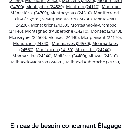
(24250)
,
Mussidan (24400)
,
Mouzens (24220)
,
Moulin-Neuf
(24700)
,
Mouleydier (24520)
,
Montrem (24110)
,
Montpon-
Ménestérol (24700)
,
Montpeyroux (24610)
,
Montferrand-
du-Périgord (24440)
,
Montcaret (24230)
,
Montazeau
(24230)
,
Montagrier (24350)
,
Montagnac-la-Crempse
(24140)
,
Montagnac-d’Auberoche (24210)
,
Monsec (24340)
,
Monsaguel (24560)
,
Monsac (24440)
,
Monplaisant (24170)
,
Monpazier (24540)
,
Monmarvès (24560)
,
Monmadalès
(24560)
,
Monfaucon (24130)
,
Monestier (24240)
,
Monbazillac (24240)
,
Molières (24480)
,
Minzac (24610)
,
Milhac-de-Nontron (24470)
,
Milhac-d’Auberoche (24330)
En cas de besoin concernant Élagage