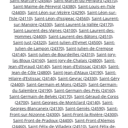
Saint-Marcory (24540)
,
Saint-Marcel-du-Périgord (24510)
,
Saint-Maime-de-Péreyrol (24380)
,
Saint-Louis-en-l’Isle
(24400)
,
Saint-Léon-sur-Vézère (24290)
,
Saint-Léon-sur-
l’Isle (24110)
,
Saint-Léon-d’Issigeac (24560)
,
Saint-Laurent-
sur-Manoire (24330)
,
Saint-Laurent-la-Vallée (24170)
,
Saint-Laurent-des-Vignes (24100)
,
Saint-Laurent-des-
Hommes (24400)
,
Saint-Laurent-des-Bâtons (24510)
,
Saint-Just (24320)
,
Saint-Julien-d’Eymet (24500)
,
Saint-
Julien-de-Lampon (24370)
,
Saint-Julien-de-Crempse
(24140)
,
Saint-Julien-de-Bourdeilles (24310)
,
Saint-Jory-
las-Bloux (24160)
,
Saint-Jory-de-Chalais (24800)
,
Saint-
Jean-d’Eyraud (24140)
,
Saint-Jean-d’Estissac (24140)
,
Saint-
Jean-de-Côle (24800)
,
Saint-Jean-d’Ataux (24190)
,
Saint-
Hilaire-d’Estissac (24140)
,
Saint-Geyrac (24330)
,
Saint-Géry
(24400)
,
Saint-Germain-et-Mons (24520)
,
Saint-Germain-
du-Salembre (24190)
,
Saint-Germain-des-Prés (24160)
,
Saint-Germain-de-Belvès (24170)
,
Saint-Géraud-de-Corps
(24700)
,
Saint-Georges-de-Montclard (24140)
,
Saint-
Georges-Blancaneix (24130)
,
Saint-Geniès (24590)
,
Saint-
Front-sur-Nizonne (24300)
,
Saint-Front-la-Rivière (24300)
,
Saint-Front-de-Pradoux (24400)
,
Saint-Front-d’Alemps
(24460)
,
Saint-Félix-de-Villadeix (24510)
,
Saint-Félix-de-