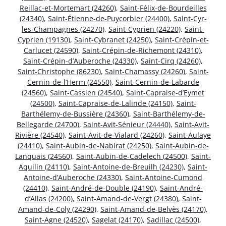
Reillac-et-Mortemart (24260)
,
Saint-Félix-de-Bourdeilles
(24340)
,
Saint-Étienne-de-Puycorbier (24400)
,
Saint-Cyr-
les-Champagnes (24270)
,
Saint-Cyprien (24220)
,
Saint-
Cyprien (19130)
,
Saint-Cybranet (24250)
,
Saint-Crépin-et-
Carlucet (24590)
,
Saint-Crépin-de-Richemont (24310)
,
Saint-Crépin-d’Auberoche (24330)
,
Saint-Cirq (24260)
,
Saint-Christophe (86230)
,
Saint-Chamassy (24260)
,
Saint-
Cernin-de-l’Herm (24550)
,
Saint-Cernin-de-Labarde
(24560)
,
Saint-Cassien (24540)
,
Saint-Capraise-d’Eymet
(24500)
,
Saint-Capraise-de-Lalinde (24150)
,
Saint-
Barthélemy-de-Bussière (24360)
,
Saint-Barthélemy-de-
Bellegarde (24700)
,
Saint-Avit-Sénieur (24440)
,
Saint-Avit-
Rivière (24540)
,
Saint-Avit-de-Vialard (24260)
,
Saint-Aulaye
(24410)
,
Saint-Aubin-de-Nabirat (24250)
,
Saint-Aubin-de-
Lanquais (24560)
,
Saint-Aubin-de-Cadelech (24500)
,
Saint-
Aquilin (24110)
,
Saint-Antoine-de-Breuilh (24230)
,
Saint-
Antoine-d’Auberoche (24330)
,
Saint-Antoine-Cumond
(24410)
,
Saint-André-de-Double (24190)
,
Saint-André-
d’Allas (24200)
,
Saint-Amand-de-Vergt (24380)
,
Saint-
Amand-de-Coly (24290)
,
Saint-Amand-de-Belvès (24170)
,
Saint-Agne (24520)
,
Sagelat (24170)
,
Sadillac (24500)
,