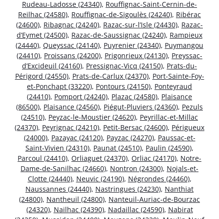
Rudeau-Ladosse (24340)
,
Rouffignac-Saint-Cernin-de-
Reilhac (24580)
,
Rouffignac-de-Sigoulès (24240)
,
Ribérac
(24600)
,
Ribagnac (24240)
,
Razac-sur-l’Isle (24430)
,
Razac-
d’Eymet (24500)
,
Razac-de-Saussignac (24240)
,
Rampieux
(24440)
,
Queyssac (24140)
,
Puyrenier (24340)
,
Puymangou
(24410)
,
Proissans (24200)
,
Prigonrieux (24130)
,
Preyssac-
d’Excideuil (24160)
,
Pressignac-Vicq (24150)
,
Prats-du-
Périgord (24550)
,
Prats-de-Carlux (24370)
,
Port-Sainte-Foy-
et-Ponchapt (33220)
,
Pontours (24150)
,
Ponteyraud
(24410)
,
Pomport (24240)
,
Plazac (24580)
,
Plaisance
(86500)
,
Plaisance (24560)
,
Piégut-Pluviers (24360)
,
Pezuls
(24510)
,
Peyzac-le-Moustier (24620)
,
Peyrillac-et-Millac
(24370)
,
Peyrignac (24210)
,
Petit-Bersac (24600)
,
Périgueux
(24000)
,
Pazayac (24120)
,
Payzac (24270)
,
Paussac-et-
Saint-Vivien (24310)
,
Paunat (24510)
,
Paulin (24590)
,
Parcoul (24410)
,
Orliaguet (24370)
,
Orliac (24170)
,
Notre-
Dame-de-Sanilhac (24660)
,
Nontron (24300)
,
Nojals-et-
Clotte (24440)
,
Neuvic (24190)
,
Négrondes (24460)
,
Naussannes (24440)
,
Nastringues (24230)
,
Nanthiat
(24800)
,
Nantheuil (24800)
,
Nanteuil-Auriac-de-Bourzac
(24320)
,
Nailhac (24390)
,
Nadaillac (24590)
,
Nabirat