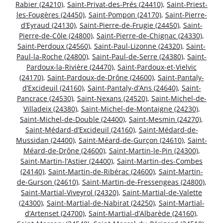
Rabier (24210)
,
Saint-Privat-des-Prés (24410)
,
Saint-Priest-
les-Fougères (24450)
,
Saint-Pompon (24170)
,
Saint-Pierre-
d’Eyraud (24130)
,
Saint-Pierre-de-Frugie (24450)
,
Saint-
Pierre-de-Côle (24800)
,
Saint-Pierre-de-Chignac (24330)
,
Saint-Perdoux (24560)
,
Saint-Paul-Lizonne (24320)
,
Saint-
Paul-la-Roche (24800)
,
Saint-Paul-de-Serre (24380)
,
Saint-
Pardoux-la-Rivière (24470)
,
Saint-Pardoux-et-Vielvic
(24170)
,
Saint-Pardoux-de-Drône (24600)
,
Saint-Pantaly-
d’Excideuil (24160)
,
Saint-Pantaly-d’Ans (24640)
,
Saint-
Pancrace (24530)
,
Saint-Nexans (24520)
,
Saint-Michel-de-
Villadeix (24380)
,
Saint-Michel-de-Montaigne (24230)
,
Saint-Michel-de-Double (24400)
,
Saint-Mesmin (24270)
,
Saint-Médard-d’Excideuil (24160)
,
Saint-Médard-de-
Mussidan (24400)
,
Saint-Méard-de-Gurçon (24610)
,
Saint-
Méard-de-Drône (24600)
,
Saint-Martin-le-Pin (24300)
,
Saint-Martin-l’Astier (24400)
,
Saint-Martin-des-Combes
(24140)
,
Saint-Martin-de-Ribérac (24600)
,
Saint-Martin-
de-Gurson (24610)
,
Saint-Martin-de-Fressengeas (24800)
,
Saint-Martial-Viveyrol (24320)
,
Saint-Martial-de-Valette
(24300)
,
Saint-Martial-de-Nabirat (24250)
,
Saint-Martial-
d’Artenset (24700)
,
Saint-Martial-d’Albarède (24160)
,