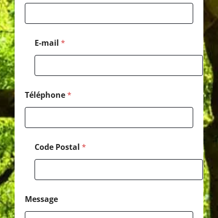
m
a
i
l
*
E-mail
*
P
o
s
t
a
l
Téléphone
*
Code Postal
*
Message