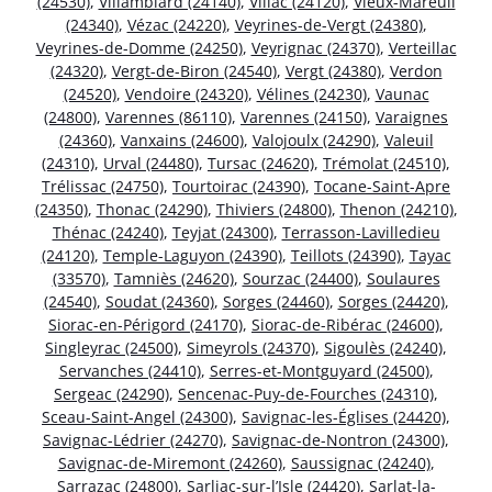
(24530)
,
Villamblard (24140)
,
Villac (24120)
,
Vieux-Mareuil
(24340)
,
Vézac (24220)
,
Veyrines-de-Vergt (24380)
,
Veyrines-de-Domme (24250)
,
Veyrignac (24370)
,
Verteillac
(24320)
,
Vergt-de-Biron (24540)
,
Vergt (24380)
,
Verdon
(24520)
,
Vendoire (24320)
,
Vélines (24230)
,
Vaunac
(24800)
,
Varennes (86110)
,
Varennes (24150)
,
Varaignes
(24360)
,
Vanxains (24600)
,
Valojoulx (24290)
,
Valeuil
(24310)
,
Urval (24480)
,
Tursac (24620)
,
Trémolat (24510)
,
Trélissac (24750)
,
Tourtoirac (24390)
,
Tocane-Saint-Apre
(24350)
,
Thonac (24290)
,
Thiviers (24800)
,
Thenon (24210)
,
Thénac (24240)
,
Teyjat (24300)
,
Terrasson-Lavilledieu
(24120)
,
Temple-Laguyon (24390)
,
Teillots (24390)
,
Tayac
(33570)
,
Tamniès (24620)
,
Sourzac (24400)
,
Soulaures
(24540)
,
Soudat (24360)
,
Sorges (24460)
,
Sorges (24420)
,
Siorac-en-Périgord (24170)
,
Siorac-de-Ribérac (24600)
,
Singleyrac (24500)
,
Simeyrols (24370)
,
Sigoulès (24240)
,
Servanches (24410)
,
Serres-et-Montguyard (24500)
,
Sergeac (24290)
,
Sencenac-Puy-de-Fourches (24310)
,
Sceau-Saint-Angel (24300)
,
Savignac-les-Églises (24420)
,
Savignac-Lédrier (24270)
,
Savignac-de-Nontron (24300)
,
Savignac-de-Miremont (24260)
,
Saussignac (24240)
,
Sarrazac (24800)
,
Sarliac-sur-l’Isle (24420)
,
Sarlat-la-