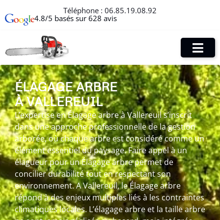
Téléphone :
06.85.19.08.92
4.8/5 basés sur 628 avis
ÉLAGAGE ARBRE
À VALLEREUIL
L’expertise en Élagage arbre à Vallereuil s’inscrit
dans une approche professionnelle de la gestion
arborée, où chaque arbre est considéré comme un
élément essentiel du paysage. Faire appel à un
élagueur pour un Élagage arbre permet de
concilier durabilité tout en respectant son
environnement. A Vallereuil, le Élagage arbre
répond à des enjeux multiples liés à les contraintes
climatiques locales. L’élagage arbre et la taille arbre