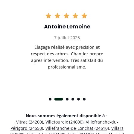
Antoine Lemoine
7 juillet 2025
es
Élagage réalisé avec précision et
Int
respect des arbres. Chantier propre
nt
après intervention. Très satisfait du
.
professionnalisme.
Nous sommes également disponible à
:
Vitrac (24200)
,
Villetoureix (24600)
,
Villefranche-du-
Périgord (24550)
,
Villefranche-de-Lonchat (24610)
,
Villars