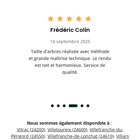
Frédéric Colin
14 septembre 2025
r un
Taille d’arbres réalisée avec méthode
D
l
et grande maîtrise technique. Le rendu
tout
e
est net et harmonieux. Service de
res
qualité.
Nous sommes également disponible à
:
Vitrac (24200)
,
Villetoureix (24600)
,
Villefranche-du-
Périgord (24550)
,
Villefranche-de-Lonchat (24610)
,
Villars