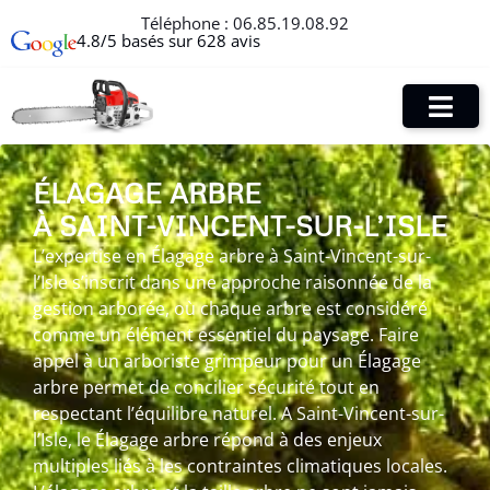
Téléphone :
06.85.19.08.92
4.8/5 basés sur 628 avis
ÉLAGAGE ARBRE
À SAINT-VINCENT-SUR-L’ISLE
L’expertise en Élagage arbre à Saint-Vincent-sur-
l’Isle s’inscrit dans une approche raisonnée de la
gestion arborée, où chaque arbre est considéré
comme un élément essentiel du paysage. Faire
appel à un arboriste grimpeur pour un Élagage
arbre permet de concilier sécurité tout en
respectant l’équilibre naturel. A Saint-Vincent-sur-
l’Isle, le Élagage arbre répond à des enjeux
multiples liés à les contraintes climatiques locales.