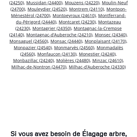
(24250)
,
Mussidan (24400)
,
Mouzens (24220)
,
Moulin-Neuf
(24700)
,
Mouleydier (24520)
,
Montrem (24110)
,
Montpon-
Ménestérol (24700)
,
Montpeyroux (24610)
,
Montferrand-
du-Périgord (24440)
,
Montcaret (24230)
,
Montazeau
(24230)
,
Montagrier (24350)
,
Montagnac-la-Crempse
(24140)
,
Montagnac-d’Auberoche (24210)
,
Monsec (24340)
,
Monsaguel (24560)
,
Monsac (24440)
,
Monplaisant (24170)
,
Monpazier (24540)
,
Monmarvès (24560)
,
Monmadalès
(24560)
,
Monfaucon (24130)
,
Monestier (24240)
,
Monbazillac (24240)
,
Molières (24480)
,
Minzac (24610)
,
Milhac-de-Nontron (24470)
,
Milhac-d’Auberoche (24330)
Si vous avez besoin de Élagage arbre,