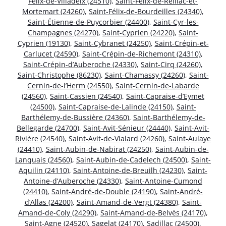
Félix-de-Villadeix (24510)
,
Saint-Félix-de-Reillac-et-
Mortemart (24260)
,
Saint-Félix-de-Bourdeilles (24340)
,
Saint-Étienne-de-Puycorbier (24400)
,
Saint-Cyr-les-
Champagnes (24270)
,
Saint-Cyprien (24220)
,
Saint-
Cyprien (19130)
,
Saint-Cybranet (24250)
,
Saint-Crépin-et-
Carlucet (24590)
,
Saint-Crépin-de-Richemont (24310)
,
Saint-Crépin-d’Auberoche (24330)
,
Saint-Cirq (24260)
,
Saint-Christophe (86230)
,
Saint-Chamassy (24260)
,
Saint-
Cernin-de-l’Herm (24550)
,
Saint-Cernin-de-Labarde
(24560)
,
Saint-Cassien (24540)
,
Saint-Capraise-d’Eymet
(24500)
,
Saint-Capraise-de-Lalinde (24150)
,
Saint-
Barthélemy-de-Bussière (24360)
,
Saint-Barthélemy-de-
Bellegarde (24700)
,
Saint-Avit-Sénieur (24440)
,
Saint-Avit-
Rivière (24540)
,
Saint-Avit-de-Vialard (24260)
,
Saint-Aulaye
(24410)
,
Saint-Aubin-de-Nabirat (24250)
,
Saint-Aubin-de-
Lanquais (24560)
,
Saint-Aubin-de-Cadelech (24500)
,
Saint-
Aquilin (24110)
,
Saint-Antoine-de-Breuilh (24230)
,
Saint-
Antoine-d’Auberoche (24330)
,
Saint-Antoine-Cumond
(24410)
,
Saint-André-de-Double (24190)
,
Saint-André-
d’Allas (24200)
,
Saint-Amand-de-Vergt (24380)
,
Saint-
Amand-de-Coly (24290)
,
Saint-Amand-de-Belvès (24170)
,
Saint-Agne (24520)
,
Sagelat (24170)
,
Sadillac (24500)
,