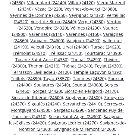
(24530)
,
Villamblard (24140)
,
Villac (24120)
,
Vieux-Mareuil
(24340)
,
Vézac (24220)
,
Veyrines-de-Vergt (24380)
,
Veyrines-de-Domme (24250)
,
Veyrignac (24370)
,
Verteillac
(24320)
,
Vergt-de-Biron (24540)
,
Vergt (24380)
,
Verdon
(24520)
,
Vendoire (24320)
,
Vélines (24230)
,
Vaunac
(24800)
,
Varennes (86110)
,
Varennes (24150)
,
Varaignes
(24360)
,
Vanxains (24600)
,
Valojoulx (24290)
,
Vallereuil
(24190)
,
Valeuil (24310)
,
Urval (24480)
,
Tursac (24620)
,
Trémolat (24510)
,
Trélissac (24750)
,
Tourtoirac (24390)
,
Tocane-Saint-Apre (24350)
,
Thonac (24290)
,
Thiviers
(24800)
,
Thenon (24210)
,
Thénac (24240)
,
Teyjat (24300)
,
Terrasson-Lavilledieu (24120)
,
Temple-Laguyon (24390)
,
Teillots (24390)
,
Tayac (33570)
,
Tamniès (24620)
,
Sourzac
(24400)
,
Soulaures (24540)
,
Soudat (24360)
,
Sorges
(24460)
,
Sorges (24420)
,
Siorac-en-Périgord (24170)
,
Siorac-de-Ribérac (24600)
,
Singleyrac (24500)
,
Simeyrols
(24370)
,
Sigoulès (24240)
,
Servanches (24410)
,
Serres-et-
Montguyard (24500)
,
Sergeac (24290)
,
Sencenac-Puy-de-
Fourches (24310)
,
Sceau-Saint-Angel (24300)
,
Savignac-
les-Églises (24420)
,
Savignac-Lédrier (24270)
,
Savignac-de-
Nontron (24300)
,
Savignac-de-Miremont (24260)
,