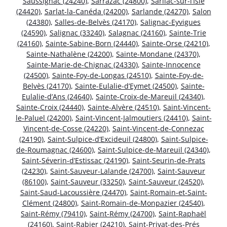
Saussignac (24240)
,
Sarrazac (24800)
,
Sarliac-sur-l’Isle
(24420)
,
Sarlat-la-Canéda (24200)
,
Sarlande (24270)
,
Salon
(24380)
,
Salles-de-Belvès (24170)
,
Salignac-Eyvigues
(24590)
,
Salignac (33240)
,
Salagnac (24160)
,
Sainte-Trie
(24160)
,
Sainte-Sabine-Born (24440)
,
Sainte-Orse (24210)
,
Sainte-Nathalène (24200)
,
Sainte-Mondane (24370)
,
Sainte-Marie-de-Chignac (24330)
,
Sainte-Innocence
(24500)
,
Sainte-Foy-de-Longas (24510)
,
Sainte-Foy-de-
Belvès (24170)
,
Sainte-Eulalie-d’Eymet (24500)
,
Sainte-
Eulalie-d’Ans (24640)
,
Sainte-Croix-de-Mareuil (24340)
,
Sainte-Croix (24440)
,
Sainte-Alvère (24510)
,
Saint-Vincent-
le-Paluel (24200)
,
Saint-Vincent-Jalmoutiers (24410)
,
Saint-
Vincent-de-Cosse (24220)
,
Saint-Vincent-de-Connezac
(24190)
,
Saint-Sulpice-d’Excideuil (24800)
,
Saint-Sulpice-
de-Roumagnac (24600)
,
Saint-Sulpice-de-Mareuil (24340)
,
Saint-Séverin-d’Estissac (24190)
,
Saint-Seurin-de-Prats
(24230)
,
Saint-Sauveur-Lalande (24700)
,
Saint-Sauveur
(86100)
,
Saint-Sauveur (33250)
,
Saint-Sauveur (24520)
,
Saint-Saud-Lacoussière (24470)
,
Saint-Romain-et-Saint-
Clément (24800)
,
Saint-Romain-de-Monpazier (24540)
,
Saint-Rémy (79410)
,
Saint-Rémy (24700)
,
Saint-Raphaël
(24160)
,
Saint-Rabier (24210)
,
Saint-Privat-des-Prés