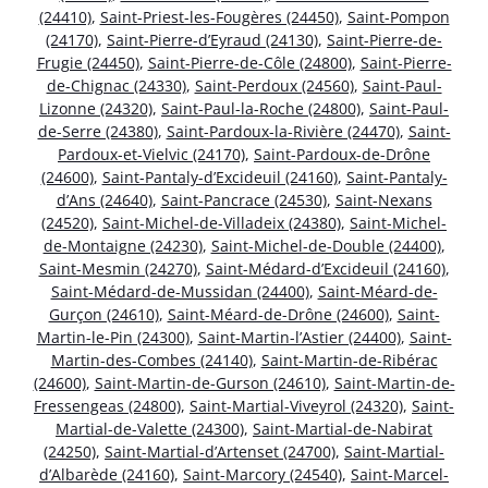
(24410)
,
Saint-Priest-les-Fougères (24450)
,
Saint-Pompon
(24170)
,
Saint-Pierre-d’Eyraud (24130)
,
Saint-Pierre-de-
Frugie (24450)
,
Saint-Pierre-de-Côle (24800)
,
Saint-Pierre-
de-Chignac (24330)
,
Saint-Perdoux (24560)
,
Saint-Paul-
Lizonne (24320)
,
Saint-Paul-la-Roche (24800)
,
Saint-Paul-
de-Serre (24380)
,
Saint-Pardoux-la-Rivière (24470)
,
Saint-
Pardoux-et-Vielvic (24170)
,
Saint-Pardoux-de-Drône
(24600)
,
Saint-Pantaly-d’Excideuil (24160)
,
Saint-Pantaly-
d’Ans (24640)
,
Saint-Pancrace (24530)
,
Saint-Nexans
(24520)
,
Saint-Michel-de-Villadeix (24380)
,
Saint-Michel-
de-Montaigne (24230)
,
Saint-Michel-de-Double (24400)
,
Saint-Mesmin (24270)
,
Saint-Médard-d’Excideuil (24160)
,
Saint-Médard-de-Mussidan (24400)
,
Saint-Méard-de-
Gurçon (24610)
,
Saint-Méard-de-Drône (24600)
,
Saint-
Martin-le-Pin (24300)
,
Saint-Martin-l’Astier (24400)
,
Saint-
Martin-des-Combes (24140)
,
Saint-Martin-de-Ribérac
(24600)
,
Saint-Martin-de-Gurson (24610)
,
Saint-Martin-de-
Fressengeas (24800)
,
Saint-Martial-Viveyrol (24320)
,
Saint-
Martial-de-Valette (24300)
,
Saint-Martial-de-Nabirat
(24250)
,
Saint-Martial-d’Artenset (24700)
,
Saint-Martial-
d’Albarède (24160)
,
Saint-Marcory (24540)
,
Saint-Marcel-