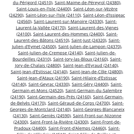
du-Périgord (24510)
,
Saint-Maime-de-Péreyrol (24380)
,
Saint-Louis-en-l’Isle (24400)
,
Saint-Léon-sur-Vézère
(24290)
,
Saint-Léon-sur-l’Isle (24110)
,
Saint-Léon-d’Issigeac
(24560)
,
Saint-Laurent-sur-Manoire (24330)
,
Saint-
Laurent-la-Vallée (24170)
,
Saint-Laurent-des-Vignes
(24100)
,
Saint-Laurent-des-Hommes (24400)
,
Saint-
Laurent-des-Bâtons (24510)
,
Saint-Just (24320)
,
Saint-
Julien-d’Eymet (24500)
,
Saint-Julien-de-Lampon (24370)
,
Saint-Julien-de-Crempse (24140)
,
Saint-Julien-de-
Bourdeilles (24310)
,
Saint-Jory-las-Bloux (24160)
,
Saint-
Jory-de-Chalais (24800)
,
Saint-Jean-d’Eyraud (24140)
,
Saint-Jean-d’Estissac (24140)
,
Saint-Jean-de-Côle (24800)
,
Saint-Jean-d’Ataux (24190)
,
Saint-Hilaire-d’Estissac
(24140)
,
Saint-Geyrac (24330)
,
Saint-Géry (24400)
,
Saint-
Germain-et-Mons (24520)
,
Saint-Germain-du-Salembre
(24190)
,
Saint-Germain-des-Prés (24160)
,
Saint-Germain-
de-Belvès (24170)
,
Saint-Géraud-de-Corps (24700)
,
Saint-
Georges-de-Montclard (24140)
,
Saint-Georges-Blancaneix
(24130)
,
Saint-Geniès (24590)
,
Saint-Front-sur-Nizonne
(24300)
,
Saint-Front-la-Rivière (24300)
,
Saint-Front-de-
Pradoux (24400)
,
Saint-Front-d’Alemps (24460)
,
Saint-