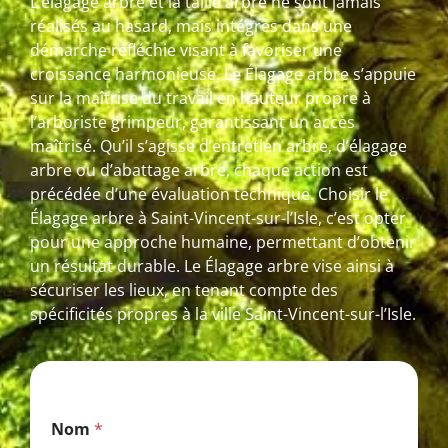
L’élagage arbre et la taille arbre ne sont jamais
réalisés au hasard, mais intégrés dans une
démarche réfléchie visant à favoriser une
croissance harmonieuse. Le Élagage arbre s’appuie
sur la maîtrise du travail en hauteur propre à
l’arboriste grimpeur, garantissant un accès
maîtrisé. Qu’il s’agisse d’entretien arbre, d’élagage
arbre ou d’abattage arbre, chaque action est
précédée d’une évaluation technique. Choisir le
Élagage arbre à Saint-Vincent-sur-l’Isle, c’est opter
pour une approche humaine, permettant d’obtenir
un résultat durable. Le Élagage arbre vise ainsi à
sécuriser les lieux, en tenant compte des
spécificités propres à la ville Saint-Vincent-sur-l’Isle.
*
Nom
*
E