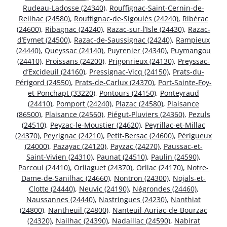
Rudeau-Ladosse (24340)
,
Rouffignac-Saint-Cernin-de-
Reilhac (24580)
,
Rouffignac-de-Sigoulès (24240)
,
Ribérac
(24600)
,
Ribagnac (24240)
,
Razac-sur-l’Isle (24430)
,
Razac-
d’Eymet (24500)
,
Razac-de-Saussignac (24240)
,
Rampieux
(24440)
,
Queyssac (24140)
,
Puyrenier (24340)
,
Puymangou
(24410)
,
Proissans (24200)
,
Prigonrieux (24130)
,
Preyssac-
d’Excideuil (24160)
,
Pressignac-Vicq (24150)
,
Prats-du-
Périgord (24550)
,
Prats-de-Carlux (24370)
,
Port-Sainte-Foy-
et-Ponchapt (33220)
,
Pontours (24150)
,
Ponteyraud
(24410)
,
Pomport (24240)
,
Plazac (24580)
,
Plaisance
(86500)
,
Plaisance (24560)
,
Piégut-Pluviers (24360)
,
Pezuls
(24510)
,
Peyzac-le-Moustier (24620)
,
Peyrillac-et-Millac
(24370)
,
Peyrignac (24210)
,
Petit-Bersac (24600)
,
Périgueux
(24000)
,
Pazayac (24120)
,
Payzac (24270)
,
Paussac-et-
Saint-Vivien (24310)
,
Paunat (24510)
,
Paulin (24590)
,
Parcoul (24410)
,
Orliaguet (24370)
,
Orliac (24170)
,
Notre-
Dame-de-Sanilhac (24660)
,
Nontron (24300)
,
Nojals-et-
Clotte (24440)
,
Neuvic (24190)
,
Négrondes (24460)
,
Naussannes (24440)
,
Nastringues (24230)
,
Nanthiat
(24800)
,
Nantheuil (24800)
,
Nanteuil-Auriac-de-Bourzac
(24320)
,
Nailhac (24390)
,
Nadaillac (24590)
,
Nabirat