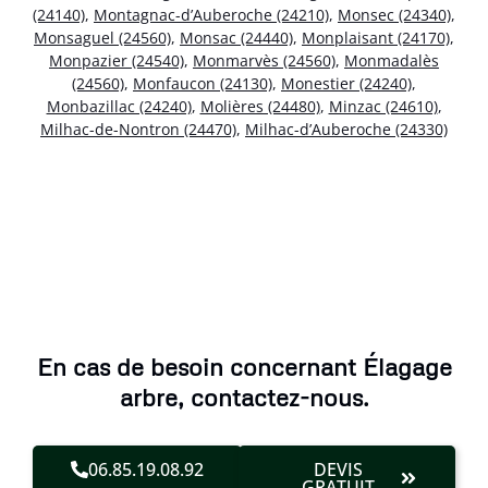
(24140)
,
Montagnac-d’Auberoche (24210)
,
Monsec (24340)
,
Monsaguel (24560)
,
Monsac (24440)
,
Monplaisant (24170)
,
Monpazier (24540)
,
Monmarvès (24560)
,
Monmadalès
(24560)
,
Monfaucon (24130)
,
Monestier (24240)
,
Monbazillac (24240)
,
Molières (24480)
,
Minzac (24610)
,
Milhac-de-Nontron (24470)
,
Milhac-d’Auberoche (24330)
En cas de besoin concernant Élagage
arbre, contactez-nous.
06.85.19.08.92
DEVIS
GRATUIT