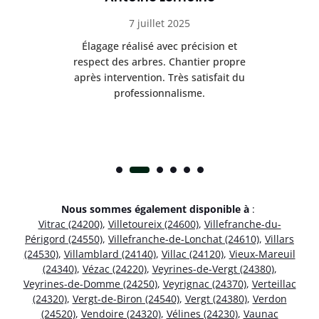
7 juillet 2025
es
Élagage réalisé avec précision et
Int
respect des arbres. Chantier propre
nt
après intervention. Très satisfait du
.
professionnalisme.
Nous sommes également disponible à
:
Vitrac (24200)
,
Villetoureix (24600)
,
Villefranche-du-
Périgord (24550)
,
Villefranche-de-Lonchat (24610)
,
Villars
(24530)
,
Villamblard (24140)
,
Villac (24120)
,
Vieux-Mareuil
(24340)
,
Vézac (24220)
,
Veyrines-de-Vergt (24380)
,
Veyrines-de-Domme (24250)
,
Veyrignac (24370)
,
Verteillac
(24320)
,
Vergt-de-Biron (24540)
,
Vergt (24380)
,
Verdon
(24520)
,
Vendoire (24320)
,
Vélines (24230)
,
Vaunac