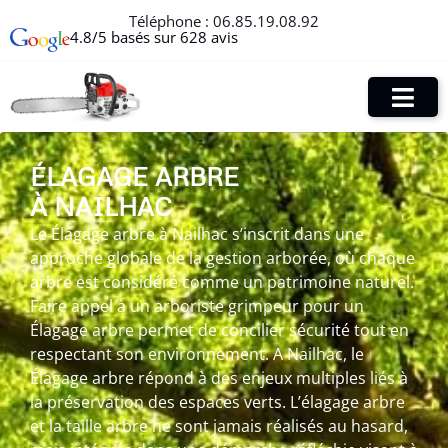
Téléphone :
06.85.19.08.92
4.8/5 basés sur 628 avis
ÉLAGAGE ARBRE
À NAILHAC
Le Élagage arbre à Nailhac s’inscrit dans une
approche globale de la gestion arborée, où chaque
arbre est considéré comme un patrimoine naturel.
Faire appel à un arboriste grimpeur pour un
Élagage arbre permet de concilier sécurité tout en
respectant son environnement. A Nailhac, le
Élagage arbre répond à des enjeux multiples liés à
la préservation des espaces verts. L’élagage arbre
et la taille arbre ne sont jamais réalisés au hasard,