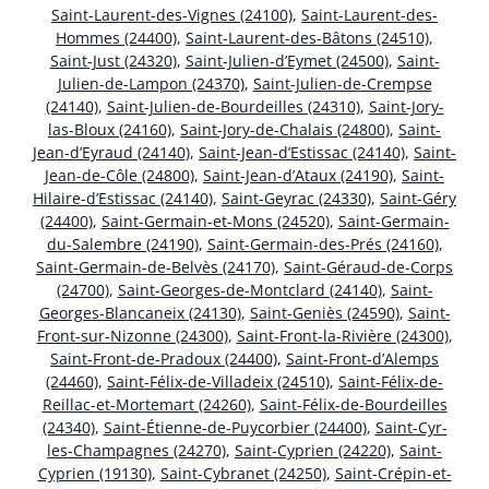
Saint-Laurent-des-Vignes (24100)
,
Saint-Laurent-des-
Hommes (24400)
,
Saint-Laurent-des-Bâtons (24510)
,
Saint-Just (24320)
,
Saint-Julien-d’Eymet (24500)
,
Saint-
Julien-de-Lampon (24370)
,
Saint-Julien-de-Crempse
(24140)
,
Saint-Julien-de-Bourdeilles (24310)
,
Saint-Jory-
las-Bloux (24160)
,
Saint-Jory-de-Chalais (24800)
,
Saint-
Jean-d’Eyraud (24140)
,
Saint-Jean-d’Estissac (24140)
,
Saint-
Jean-de-Côle (24800)
,
Saint-Jean-d’Ataux (24190)
,
Saint-
Hilaire-d’Estissac (24140)
,
Saint-Geyrac (24330)
,
Saint-Géry
(24400)
,
Saint-Germain-et-Mons (24520)
,
Saint-Germain-
du-Salembre (24190)
,
Saint-Germain-des-Prés (24160)
,
Saint-Germain-de-Belvès (24170)
,
Saint-Géraud-de-Corps
(24700)
,
Saint-Georges-de-Montclard (24140)
,
Saint-
Georges-Blancaneix (24130)
,
Saint-Geniès (24590)
,
Saint-
Front-sur-Nizonne (24300)
,
Saint-Front-la-Rivière (24300)
,
Saint-Front-de-Pradoux (24400)
,
Saint-Front-d’Alemps
(24460)
,
Saint-Félix-de-Villadeix (24510)
,
Saint-Félix-de-
Reillac-et-Mortemart (24260)
,
Saint-Félix-de-Bourdeilles
(24340)
,
Saint-Étienne-de-Puycorbier (24400)
,
Saint-Cyr-
les-Champagnes (24270)
,
Saint-Cyprien (24220)
,
Saint-
Cyprien (19130)
,
Saint-Cybranet (24250)
,
Saint-Crépin-et-