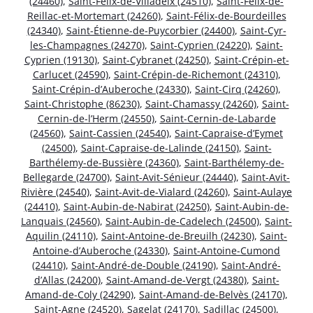
(24460)
,
Saint-Félix-de-Villadeix (24510)
,
Saint-Félix-de-
Reillac-et-Mortemart (24260)
,
Saint-Félix-de-Bourdeilles
(24340)
,
Saint-Étienne-de-Puycorbier (24400)
,
Saint-Cyr-
les-Champagnes (24270)
,
Saint-Cyprien (24220)
,
Saint-
Cyprien (19130)
,
Saint-Cybranet (24250)
,
Saint-Crépin-et-
Carlucet (24590)
,
Saint-Crépin-de-Richemont (24310)
,
Saint-Crépin-d’Auberoche (24330)
,
Saint-Cirq (24260)
,
Saint-Christophe (86230)
,
Saint-Chamassy (24260)
,
Saint-
Cernin-de-l’Herm (24550)
,
Saint-Cernin-de-Labarde
(24560)
,
Saint-Cassien (24540)
,
Saint-Capraise-d’Eymet
(24500)
,
Saint-Capraise-de-Lalinde (24150)
,
Saint-
Barthélemy-de-Bussière (24360)
,
Saint-Barthélemy-de-
Bellegarde (24700)
,
Saint-Avit-Sénieur (24440)
,
Saint-Avit-
Rivière (24540)
,
Saint-Avit-de-Vialard (24260)
,
Saint-Aulaye
(24410)
,
Saint-Aubin-de-Nabirat (24250)
,
Saint-Aubin-de-
Lanquais (24560)
,
Saint-Aubin-de-Cadelech (24500)
,
Saint-
Aquilin (24110)
,
Saint-Antoine-de-Breuilh (24230)
,
Saint-
Antoine-d’Auberoche (24330)
,
Saint-Antoine-Cumond
(24410)
,
Saint-André-de-Double (24190)
,
Saint-André-
d’Allas (24200)
,
Saint-Amand-de-Vergt (24380)
,
Saint-
Amand-de-Coly (24290)
,
Saint-Amand-de-Belvès (24170)
,
Saint-Agne (24520)
,
Sagelat (24170)
,
Sadillac (24500)
,