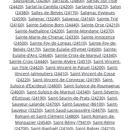
Saussignac (24240)
,
Sarrazac (24800)
,
Sarliac-sur-l’Isle
(24420)
,
Sarlat-la-Canéda (24200)
,
Sarlande (24270)
,
Salon
(24380)
,
Salles-de-Belvès (24170)
,
Salignac-Eyvigues
(24590)
,
Salignac (33240)
,
Salagnac (24160)
,
Sainte-Trie
(24160)
,
Sainte-Sabine-Born (24440)
,
Sainte-Orse (24210)
,
Sainte-Nathalène (24200)
,
Sainte-Mondane (24370)
,
Sainte-Marie-de-Chignac (24330)
,
Sainte-Innocence
(24500)
,
Sainte-Foy-de-Longas (24510)
,
Sainte-Foy-de-
Belvès (24170)
,
Sainte-Eulalie-d’Eymet (24500)
,
Sainte-
Eulalie-d’Ans (24640)
,
Sainte-Croix-de-Mareuil (24340)
,
Sainte-Croix (24440)
,
Sainte-Alvère (24510)
,
Saint-Vincent-
sur-l’Isle (24420)
,
Saint-Vincent-le-Paluel (24200)
,
Saint-
Vincent-Jalmoutiers (24410)
,
Saint-Vincent-de-Cosse
(24220)
,
Saint-Vincent-de-Connezac (24190)
,
Saint-
Sulpice-d’Excideuil (24800)
,
Saint-Sulpice-de-Roumagnac
(24600)
,
Saint-Sulpice-de-Mareuil (24340)
,
Saint-Séverin-
d’Estissac (24190)
,
Saint-Seurin-de-Prats (24230)
,
Saint-
Sauveur-Lalande (24700)
,
Saint-Sauveur (86100)
,
Saint-
Sauveur (33250)
,
Saint-Saud-Lacoussière (24470)
,
Saint-
Romain-et-Saint-Clément (24800)
,
Saint-Romain-de-
Monpazier (24540)
,
Saint-Rémy (79410)
,
Saint-Rémy
(24700)
,
Saint-Raphaël (24160)
,
Saint-Rabier (24210)
,