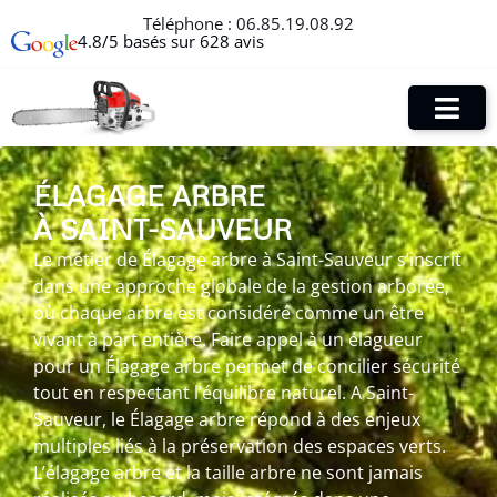
Téléphone :
06.85.19.08.92
4.8/5 basés sur 628 avis
ÉLAGAGE ARBRE
À SAINT-SAUVEUR
Le métier de Élagage arbre à Saint-Sauveur s’inscrit
dans une approche globale de la gestion arborée,
où chaque arbre est considéré comme un être
vivant à part entière. Faire appel à un élagueur
pour un Élagage arbre permet de concilier sécurité
tout en respectant l’équilibre naturel. A Saint-
Sauveur, le Élagage arbre répond à des enjeux
multiples liés à la préservation des espaces verts.
L’élagage arbre et la taille arbre ne sont jamais