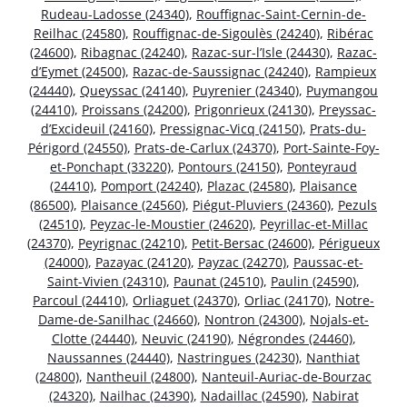
Rudeau-Ladosse (24340)
,
Rouffignac-Saint-Cernin-de-
Reilhac (24580)
,
Rouffignac-de-Sigoulès (24240)
,
Ribérac
(24600)
,
Ribagnac (24240)
,
Razac-sur-l’Isle (24430)
,
Razac-
d’Eymet (24500)
,
Razac-de-Saussignac (24240)
,
Rampieux
(24440)
,
Queyssac (24140)
,
Puyrenier (24340)
,
Puymangou
(24410)
,
Proissans (24200)
,
Prigonrieux (24130)
,
Preyssac-
d’Excideuil (24160)
,
Pressignac-Vicq (24150)
,
Prats-du-
Périgord (24550)
,
Prats-de-Carlux (24370)
,
Port-Sainte-Foy-
et-Ponchapt (33220)
,
Pontours (24150)
,
Ponteyraud
(24410)
,
Pomport (24240)
,
Plazac (24580)
,
Plaisance
(86500)
,
Plaisance (24560)
,
Piégut-Pluviers (24360)
,
Pezuls
(24510)
,
Peyzac-le-Moustier (24620)
,
Peyrillac-et-Millac
(24370)
,
Peyrignac (24210)
,
Petit-Bersac (24600)
,
Périgueux
(24000)
,
Pazayac (24120)
,
Payzac (24270)
,
Paussac-et-
Saint-Vivien (24310)
,
Paunat (24510)
,
Paulin (24590)
,
Parcoul (24410)
,
Orliaguet (24370)
,
Orliac (24170)
,
Notre-
Dame-de-Sanilhac (24660)
,
Nontron (24300)
,
Nojals-et-
Clotte (24440)
,
Neuvic (24190)
,
Négrondes (24460)
,
Naussannes (24440)
,
Nastringues (24230)
,
Nanthiat
(24800)
,
Nantheuil (24800)
,
Nanteuil-Auriac-de-Bourzac
(24320)
,
Nailhac (24390)
,
Nadaillac (24590)
,
Nabirat