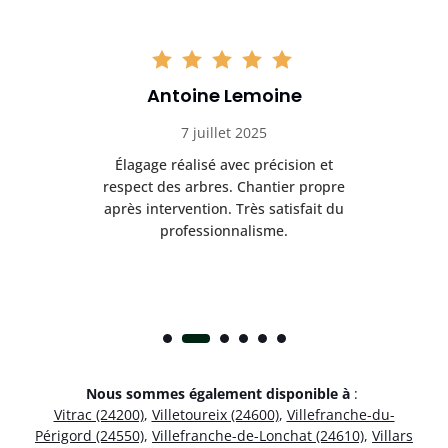
Antoine Lemoine
7 juillet 2025
es
Élagage réalisé avec précision et
Int
respect des arbres. Chantier propre
nt
après intervention. Très satisfait du
.
professionnalisme.
Nous sommes également disponible à
:
Vitrac (24200)
,
Villetoureix (24600)
,
Villefranche-du-
Périgord (24550)
,
Villefranche-de-Lonchat (24610)
,
Villars