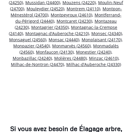
(24250)
,
Mussidan (24400)
,
Mouzens (24220)
,
Moulin-Neuf
(24700)
,
Mouleydier (24520)
,
Montrem (24110)
,
Montpon-
Ménestérol (24700)
,
Montpeyroux (24610)
,
Montferrand-
du-Périgord (24440)
,
Montcaret (24230)
,
Montazeau
(24230)
,
Montagrier (24350)
,
Montagnac-la-Crempse
(24140)
,
Montagnac-d’Auberoche (24210)
,
Monsec (24340)
,
Monsaguel (24560)
,
Monsac (24440)
,
Monplaisant (24170)
,
Monpazier (24540)
,
Monmarvès (24560)
,
Monmadalès
(24560)
,
Monfaucon (24130)
,
Monestier (24240)
,
Monbazillac (24240)
,
Molières (24480)
,
Minzac (24610)
,
Milhac-de-Nontron (24470)
,
Milhac-d’Auberoche (24330)
Si vous avez besoin de Élagage arbre,