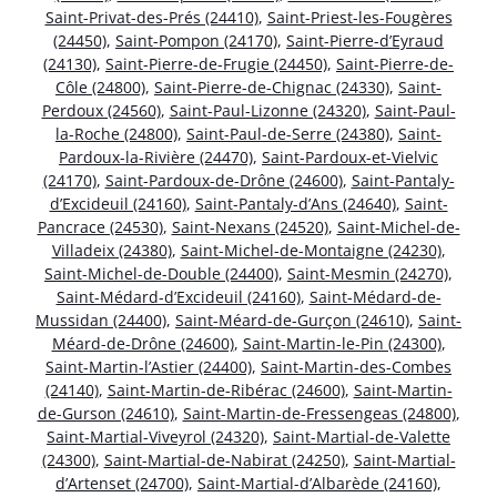
Saint-Privat-des-Prés (24410)
,
Saint-Priest-les-Fougères
(24450)
,
Saint-Pompon (24170)
,
Saint-Pierre-d’Eyraud
(24130)
,
Saint-Pierre-de-Frugie (24450)
,
Saint-Pierre-de-
Côle (24800)
,
Saint-Pierre-de-Chignac (24330)
,
Saint-
Perdoux (24560)
,
Saint-Paul-Lizonne (24320)
,
Saint-Paul-
la-Roche (24800)
,
Saint-Paul-de-Serre (24380)
,
Saint-
Pardoux-la-Rivière (24470)
,
Saint-Pardoux-et-Vielvic
(24170)
,
Saint-Pardoux-de-Drône (24600)
,
Saint-Pantaly-
d’Excideuil (24160)
,
Saint-Pantaly-d’Ans (24640)
,
Saint-
Pancrace (24530)
,
Saint-Nexans (24520)
,
Saint-Michel-de-
Villadeix (24380)
,
Saint-Michel-de-Montaigne (24230)
,
Saint-Michel-de-Double (24400)
,
Saint-Mesmin (24270)
,
Saint-Médard-d’Excideuil (24160)
,
Saint-Médard-de-
Mussidan (24400)
,
Saint-Méard-de-Gurçon (24610)
,
Saint-
Méard-de-Drône (24600)
,
Saint-Martin-le-Pin (24300)
,
Saint-Martin-l’Astier (24400)
,
Saint-Martin-des-Combes
(24140)
,
Saint-Martin-de-Ribérac (24600)
,
Saint-Martin-
de-Gurson (24610)
,
Saint-Martin-de-Fressengeas (24800)
,
Saint-Martial-Viveyrol (24320)
,
Saint-Martial-de-Valette
(24300)
,
Saint-Martial-de-Nabirat (24250)
,
Saint-Martial-
d’Artenset (24700)
,
Saint-Martial-d’Albarède (24160)
,