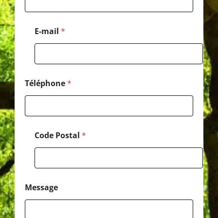
m
a
i
E-mail
*
l
Téléphone
*
Code Postal
*
Message