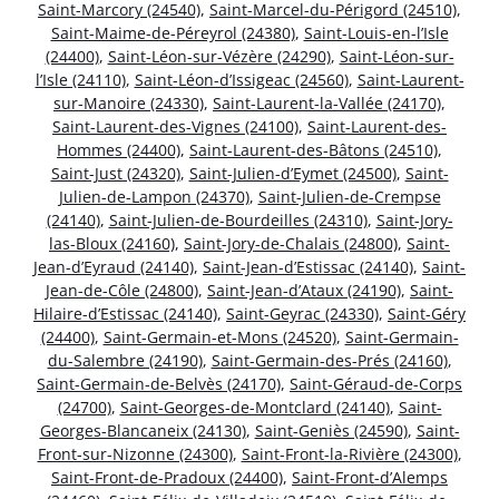
Saint-Marcory (24540)
,
Saint-Marcel-du-Périgord (24510)
,
Saint-Maime-de-Péreyrol (24380)
,
Saint-Louis-en-l’Isle
(24400)
,
Saint-Léon-sur-Vézère (24290)
,
Saint-Léon-sur-
l’Isle (24110)
,
Saint-Léon-d’Issigeac (24560)
,
Saint-Laurent-
sur-Manoire (24330)
,
Saint-Laurent-la-Vallée (24170)
,
Saint-Laurent-des-Vignes (24100)
,
Saint-Laurent-des-
Hommes (24400)
,
Saint-Laurent-des-Bâtons (24510)
,
Saint-Just (24320)
,
Saint-Julien-d’Eymet (24500)
,
Saint-
Julien-de-Lampon (24370)
,
Saint-Julien-de-Crempse
(24140)
,
Saint-Julien-de-Bourdeilles (24310)
,
Saint-Jory-
las-Bloux (24160)
,
Saint-Jory-de-Chalais (24800)
,
Saint-
Jean-d’Eyraud (24140)
,
Saint-Jean-d’Estissac (24140)
,
Saint-
Jean-de-Côle (24800)
,
Saint-Jean-d’Ataux (24190)
,
Saint-
Hilaire-d’Estissac (24140)
,
Saint-Geyrac (24330)
,
Saint-Géry
(24400)
,
Saint-Germain-et-Mons (24520)
,
Saint-Germain-
du-Salembre (24190)
,
Saint-Germain-des-Prés (24160)
,
Saint-Germain-de-Belvès (24170)
,
Saint-Géraud-de-Corps
(24700)
,
Saint-Georges-de-Montclard (24140)
,
Saint-
Georges-Blancaneix (24130)
,
Saint-Geniès (24590)
,
Saint-
Front-sur-Nizonne (24300)
,
Saint-Front-la-Rivière (24300)
,
Saint-Front-de-Pradoux (24400)
,
Saint-Front-d’Alemps