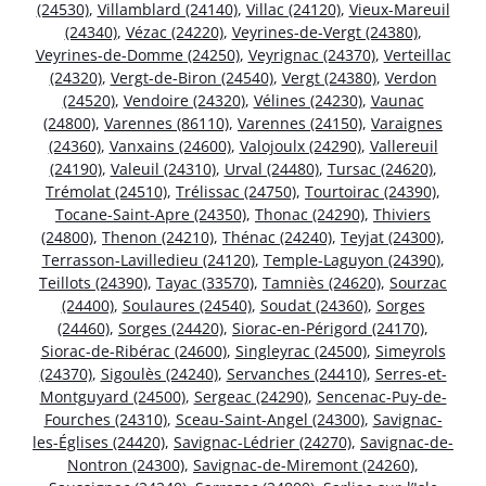
(24530)
,
Villamblard (24140)
,
Villac (24120)
,
Vieux-Mareuil
(24340)
,
Vézac (24220)
,
Veyrines-de-Vergt (24380)
,
Veyrines-de-Domme (24250)
,
Veyrignac (24370)
,
Verteillac
(24320)
,
Vergt-de-Biron (24540)
,
Vergt (24380)
,
Verdon
(24520)
,
Vendoire (24320)
,
Vélines (24230)
,
Vaunac
(24800)
,
Varennes (86110)
,
Varennes (24150)
,
Varaignes
(24360)
,
Vanxains (24600)
,
Valojoulx (24290)
,
Vallereuil
(24190)
,
Valeuil (24310)
,
Urval (24480)
,
Tursac (24620)
,
Trémolat (24510)
,
Trélissac (24750)
,
Tourtoirac (24390)
,
Tocane-Saint-Apre (24350)
,
Thonac (24290)
,
Thiviers
(24800)
,
Thenon (24210)
,
Thénac (24240)
,
Teyjat (24300)
,
Terrasson-Lavilledieu (24120)
,
Temple-Laguyon (24390)
,
Teillots (24390)
,
Tayac (33570)
,
Tamniès (24620)
,
Sourzac
(24400)
,
Soulaures (24540)
,
Soudat (24360)
,
Sorges
(24460)
,
Sorges (24420)
,
Siorac-en-Périgord (24170)
,
Siorac-de-Ribérac (24600)
,
Singleyrac (24500)
,
Simeyrols
(24370)
,
Sigoulès (24240)
,
Servanches (24410)
,
Serres-et-
Montguyard (24500)
,
Sergeac (24290)
,
Sencenac-Puy-de-
Fourches (24310)
,
Sceau-Saint-Angel (24300)
,
Savignac-
les-Églises (24420)
,
Savignac-Lédrier (24270)
,
Savignac-de-
Nontron (24300)
,
Savignac-de-Miremont (24260)
,