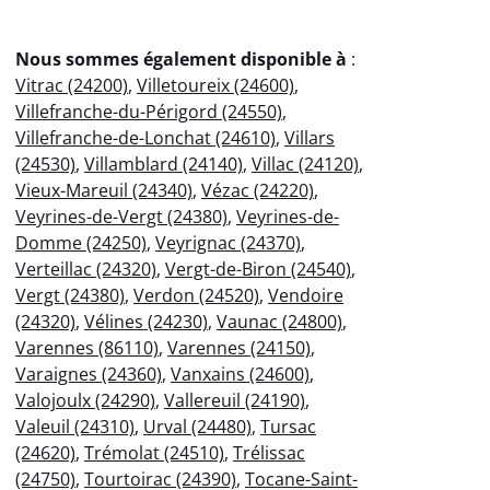
Nous sommes également disponible à
:
Vitrac (24200)
,
Villetoureix (24600)
,
Villefranche-du-Périgord (24550)
,
Villefranche-de-Lonchat (24610)
,
Villars
(24530)
,
Villamblard (24140)
,
Villac (24120)
,
Vieux-Mareuil (24340)
,
Vézac (24220)
,
Veyrines-de-Vergt (24380)
,
Veyrines-de-
Domme (24250)
,
Veyrignac (24370)
,
Verteillac (24320)
,
Vergt-de-Biron (24540)
,
Vergt (24380)
,
Verdon (24520)
,
Vendoire
(24320)
,
Vélines (24230)
,
Vaunac (24800)
,
Varennes (86110)
,
Varennes (24150)
,
Varaignes (24360)
,
Vanxains (24600)
,
Valojoulx (24290)
,
Vallereuil (24190)
,
Valeuil (24310)
,
Urval (24480)
,
Tursac
(24620)
,
Trémolat (24510)
,
Trélissac
(24750)
,
Tourtoirac (24390)
,
Tocane-Saint-