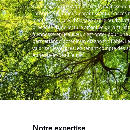
Le Élagage arbre s’appuie sur la maîtrise du 
l’arboriste grimpeur, garantissant un accès ma
d’entretien arbre, d’élagage arbre ou d’abat
précédée d’une lecture attentive de la struct
à Annesse-et-Beaulieu, c’est opter pour un
permettant d’obtenir un diagnostic fiable. Le
valoriser les arbres, en tenant compte des spé
Annesse-et-Beaulieu.
Notre expertise