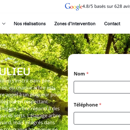
4.8/5 basés sur 628 avi
Nos réalisations
Zones d’intervention
Contact
ULIEU
Nom
*
lieu s’inscrit dans une
rée, où chaque arbre est
re appel à un élagueur pour
ité tout en respectant
Téléphone
*
e Élagage arbre répond à des
spaces verts. L’élagage arbre
hasard, mais intégrés dans
ne croissance harmonieuse.