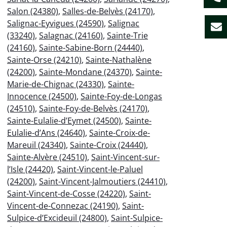
Salon (24380)
,
Salles-de-Belvès (24170)
,
Salignac-Eyvigues (24590)
,
Salignac
(33240)
,
Salagnac (24160)
,
Sainte-Trie
(24160)
,
Sainte-Sabine-Born (24440)
,
Sainte-Orse (24210)
,
Sainte-Nathalène
(24200)
,
Sainte-Mondane (24370)
,
Sainte-
Marie-de-Chignac (24330)
,
Sainte-
Innocence (24500)
,
Sainte-Foy-de-Longas
(24510)
,
Sainte-Foy-de-Belvès (24170)
,
Sainte-Eulalie-d’Eymet (24500)
,
Sainte-
Eulalie-d’Ans (24640)
,
Sainte-Croix-de-
Mareuil (24340)
,
Sainte-Croix (24440)
,
Sainte-Alvère (24510)
,
Saint-Vincent-sur-
l’Isle (24420)
,
Saint-Vincent-le-Paluel
(24200)
,
Saint-Vincent-Jalmoutiers (24410)
,
Saint-Vincent-de-Cosse (24220)
,
Saint-
Vincent-de-Connezac (24190)
,
Saint-
Sulpice-d’Excideuil (24800)
,
Saint-Sulpice-