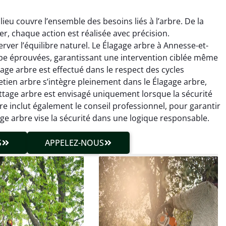
eu couvre l’ensemble des besoins liés à l’arbre. De la
ier, chaque action est réalisée avec précision.
rver l’équilibre naturel. Le Élagage arbre à Annesse-et-
pe éprouvées, garantissant une intervention ciblée même
gage arbre est effectué dans le respect des cycles
hieu Roussel
Julien Caradec
tretien arbre s’intègre pleinement dans le Élagage arbre,
ttage arbre est envisagé uniquement lorsque la sécurité
 décembre 2025
18 juin 2025
bre inclut également le conseil professionnel, pour garantir
vention propre et
Travail très soigné sur des
e arbre vise la sécurité dans une logique responsable.
cise malgré des
arbres difficiles d’accès.
ons compliquées. Le
Intervention sécurisée,
S
APPELEZ-NOUS
tat est exactement
propre et parfaitement
me à mes attentes.
maîtrisée. Résultat
impeccable.