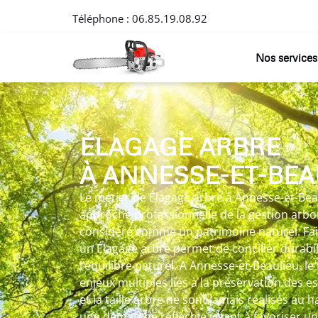
Téléphone :
06.85.19.08.92
Nos services
ÉLAGAGE ARBRE
À ANNESSE-ET-BEA
Le métier de Élagage arbre à Annesse-et-Beau
approche professionnelle de la gestion arbo
considéré comme un patrimoine naturel. Fai
un Élagage arbre permet de concilier durabil
l’équilibre naturel. A Annesse-et-Beaulieu, l
enjeux multiples liés à la préservation des e
et la taille arbre ne sont jamais réalisés au 
une démarche réfléchie visant à favoriser u