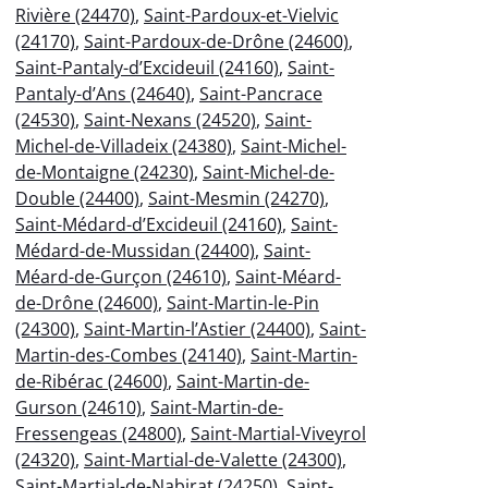
Rivière (24470)
,
Saint-Pardoux-et-Vielvic
(24170)
,
Saint-Pardoux-de-Drône (24600)
,
Saint-Pantaly-d’Excideuil (24160)
,
Saint-
Pantaly-d’Ans (24640)
,
Saint-Pancrace
(24530)
,
Saint-Nexans (24520)
,
Saint-
Michel-de-Villadeix (24380)
,
Saint-Michel-
de-Montaigne (24230)
,
Saint-Michel-de-
Double (24400)
,
Saint-Mesmin (24270)
,
Saint-Médard-d’Excideuil (24160)
,
Saint-
Médard-de-Mussidan (24400)
,
Saint-
Méard-de-Gurçon (24610)
,
Saint-Méard-
de-Drône (24600)
,
Saint-Martin-le-Pin
(24300)
,
Saint-Martin-l’Astier (24400)
,
Saint-
Martin-des-Combes (24140)
,
Saint-Martin-
de-Ribérac (24600)
,
Saint-Martin-de-
Gurson (24610)
,
Saint-Martin-de-
Fressengeas (24800)
,
Saint-Martial-Viveyrol
(24320)
,
Saint-Martial-de-Valette (24300)
,
Saint-Martial-de-Nabirat (24250)
,
Saint-