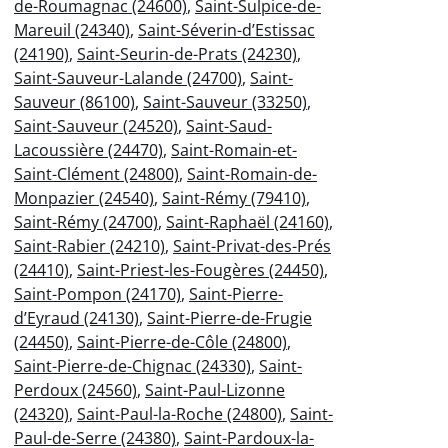
de-Roumagnac (24600)
,
Saint-Sulpice-de-
Mareuil (24340)
,
Saint-Séverin-d’Estissac
(24190)
,
Saint-Seurin-de-Prats (24230)
,
Saint-Sauveur-Lalande (24700)
,
Saint-
Sauveur (86100)
,
Saint-Sauveur (33250)
,
Saint-Sauveur (24520)
,
Saint-Saud-
Lacoussière (24470)
,
Saint-Romain-et-
Saint-Clément (24800)
,
Saint-Romain-de-
Monpazier (24540)
,
Saint-Rémy (79410)
,
Saint-Rémy (24700)
,
Saint-Raphaël (24160)
,
Saint-Rabier (24210)
,
Saint-Privat-des-Prés
(24410)
,
Saint-Priest-les-Fougères (24450)
,
Saint-Pompon (24170)
,
Saint-Pierre-
d’Eyraud (24130)
,
Saint-Pierre-de-Frugie
(24450)
,
Saint-Pierre-de-Côle (24800)
,
Saint-Pierre-de-Chignac (24330)
,
Saint-
Perdoux (24560)
,
Saint-Paul-Lizonne
(24320)
,
Saint-Paul-la-Roche (24800)
,
Saint-
Paul-de-Serre (24380)
,
Saint-Pardoux-la-