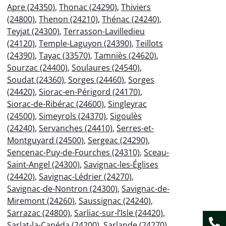
Apre (24350)
,
Thonac (24290)
,
Thiviers
(24800)
,
Thenon (24210)
,
Thénac (24240)
,
Teyjat (24300)
,
Terrasson-Lavilledieu
(24120)
,
Temple-Laguyon (24390)
,
Teillots
(24390)
,
Tayac (33570)
,
Tamniès (24620)
,
Sourzac (24400)
,
Soulaures (24540)
,
Soudat (24360)
,
Sorges (24460)
,
Sorges
(24420)
,
Siorac-en-Périgord (24170)
,
Siorac-de-Ribérac (24600)
,
Singleyrac
(24500)
,
Simeyrols (24370)
,
Sigoulès
(24240)
,
Servanches (24410)
,
Serres-et-
Montguyard (24500)
,
Sergeac (24290)
,
Sencenac-Puy-de-Fourches (24310)
,
Sceau-
Saint-Angel (24300)
,
Savignac-les-Églises
(24420)
,
Savignac-Lédrier (24270)
,
Savignac-de-Nontron (24300)
,
Savignac-de-
Miremont (24260)
,
Saussignac (24240)
,
Sarrazac (24800)
,
Sarliac-sur-l’Isle (24420)
,
Sarlat-la-Canéda (24200)
,
Sarlande (24270)
,