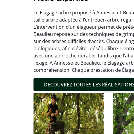
Le Élagage arbre proposé à Annesse-et-Beauli
taille arbre adaptée à l’entretien arbre régul
L’intervention d’un élagueur permet de prése
Beaulieu repose sur des techniques de grim
sur des arbres difficiles d’accès. Chaque éla
Mat
biologiques, afin d’éviter déséquilibre. L’en
avec une approche durable, tandis que l’aba
19
l’exige. A Annesse-et-Beaulieu, le Élagage ar
Inter
compréhension. Chaque prestation de Élagag
pré
conditi
DÉCOUVREZ TOUTES LES RÉALISATION
résul
confor