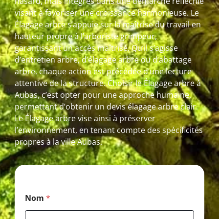
hasard, mais intégrés dans une démarche réfléchie
visant à favoriser une croissance harmonieuse. Le
Élagage arbre s’appuie sur la maîtrise du travail en
hauteur propre à l’arboriste grimpeur,
garantissant un accès maîtrisé. Qu’il s’agisse
d’entretien arbre, d’élagage arbre ou d’abattage
arbre, chaque action est précédée d’une lecture
attentive de la structure. Choisir le Élagage arbre à
Aubas, c’est opter pour une approche humaine,
permettant d’obtenir un devis élagage arbre clair.
Le Élagage arbre vise ainsi à préserver
l’environnement, en tenant compte des spécificités
propres à la ville Aubas.
C
Nom
*
o
d
e