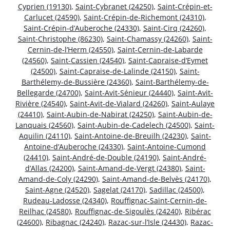
Cyprien (19130)
,
Saint-Cybranet (24250)
,
Saint-Crépin-et-
Carlucet (24590)
,
Saint-Crépin-de-Richemont (24310)
,
Saint-Crépin-d’Auberoche (24330)
,
Saint-Cirq (24260)
,
Saint-Christophe (86230)
,
Saint-Chamassy (24260)
,
Saint-
Cernin-de-l’Herm (24550)
,
Saint-Cernin-de-Labarde
(24560)
,
Saint-Cassien (24540)
,
Saint-Capraise-d’Eymet
(24500)
,
Saint-Capraise-de-Lalinde (24150)
,
Saint-
Barthélemy-de-Bussière (24360)
,
Saint-Barthélemy-de-
Bellegarde (24700)
,
Saint-Avit-Sénieur (24440)
,
Saint-Avit-
Rivière (24540)
,
Saint-Avit-de-Vialard (24260)
,
Saint-Aulaye
(24410)
,
Saint-Aubin-de-Nabirat (24250)
,
Saint-Aubin-de-
Lanquais (24560)
,
Saint-Aubin-de-Cadelech (24500)
,
Saint-
Aquilin (24110)
,
Saint-Antoine-de-Breuilh (24230)
,
Saint-
Antoine-d’Auberoche (24330)
,
Saint-Antoine-Cumond
(24410)
,
Saint-André-de-Double (24190)
,
Saint-André-
d’Allas (24200)
,
Saint-Amand-de-Vergt (24380)
,
Saint-
Amand-de-Coly (24290)
,
Saint-Amand-de-Belvès (24170)
,
Saint-Agne (24520)
,
Sagelat (24170)
,
Sadillac (24500)
,
Rudeau-Ladosse (24340)
,
Rouffignac-Saint-Cernin-de-
Reilhac (24580)
,
Rouffignac-de-Sigoulès (24240)
,
Ribérac
(24600)
,
Ribagnac (24240)
,
Razac-sur-l’Isle (24430)
,
Razac-