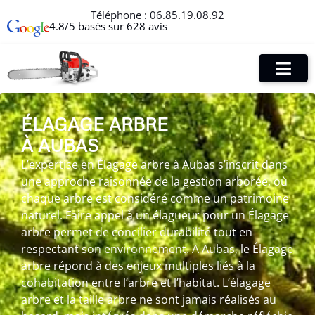
Téléphone :
06.85.19.08.92
4.8/5 basés sur 628 avis
ÉLAGAGE ARBRE
À AUBAS
L’expertise en Élagage arbre à Aubas s’inscrit dans
une approche raisonnée de la gestion arborée, où
chaque arbre est considéré comme un patrimoine
naturel. Faire appel à un élagueur pour un Élagage
arbre permet de concilier durabilité tout en
respectant son environnement. A Aubas, le Élagage
arbre répond à des enjeux multiples liés à la
cohabitation entre l’arbre et l’habitat. L’élagage
arbre et la taille arbre ne sont jamais réalisés au