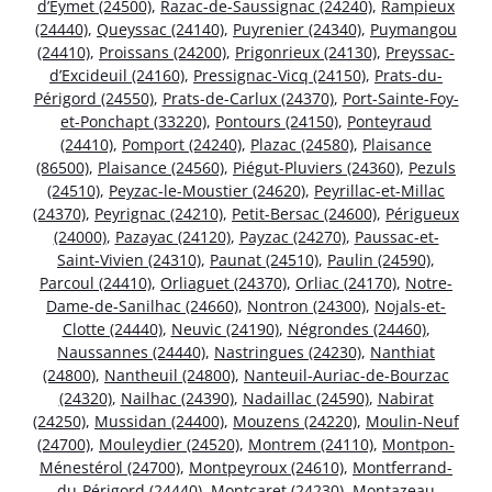
d’Eymet (24500)
,
Razac-de-Saussignac (24240)
,
Rampieux
(24440)
,
Queyssac (24140)
,
Puyrenier (24340)
,
Puymangou
(24410)
,
Proissans (24200)
,
Prigonrieux (24130)
,
Preyssac-
d’Excideuil (24160)
,
Pressignac-Vicq (24150)
,
Prats-du-
Périgord (24550)
,
Prats-de-Carlux (24370)
,
Port-Sainte-Foy-
et-Ponchapt (33220)
,
Pontours (24150)
,
Ponteyraud
(24410)
,
Pomport (24240)
,
Plazac (24580)
,
Plaisance
(86500)
,
Plaisance (24560)
,
Piégut-Pluviers (24360)
,
Pezuls
(24510)
,
Peyzac-le-Moustier (24620)
,
Peyrillac-et-Millac
(24370)
,
Peyrignac (24210)
,
Petit-Bersac (24600)
,
Périgueux
(24000)
,
Pazayac (24120)
,
Payzac (24270)
,
Paussac-et-
Saint-Vivien (24310)
,
Paunat (24510)
,
Paulin (24590)
,
Parcoul (24410)
,
Orliaguet (24370)
,
Orliac (24170)
,
Notre-
Dame-de-Sanilhac (24660)
,
Nontron (24300)
,
Nojals-et-
Clotte (24440)
,
Neuvic (24190)
,
Négrondes (24460)
,
Naussannes (24440)
,
Nastringues (24230)
,
Nanthiat
(24800)
,
Nantheuil (24800)
,
Nanteuil-Auriac-de-Bourzac
(24320)
,
Nailhac (24390)
,
Nadaillac (24590)
,
Nabirat
(24250)
,
Mussidan (24400)
,
Mouzens (24220)
,
Moulin-Neuf
(24700)
,
Mouleydier (24520)
,
Montrem (24110)
,
Montpon-
Ménestérol (24700)
,
Montpeyroux (24610)
,
Montferrand-
du-Périgord (24440)
,
Montcaret (24230)
,
Montazeau