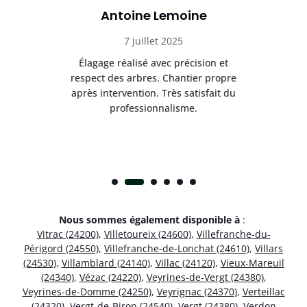
Antoine Lemoine
7 juillet 2025
es
Élagage réalisé avec précision et
Int
respect des arbres. Chantier propre
nt
après intervention. Très satisfait du
.
professionnalisme.
Nous sommes également disponible à
:
Vitrac (24200)
,
Villetoureix (24600)
,
Villefranche-du-
Périgord (24550)
,
Villefranche-de-Lonchat (24610)
,
Villars
(24530)
,
Villamblard (24140)
,
Villac (24120)
,
Vieux-Mareuil
(24340)
,
Vézac (24220)
,
Veyrines-de-Vergt (24380)
,
Veyrines-de-Domme (24250)
,
Veyrignac (24370)
,
Verteillac
(24320)
,
Vergt-de-Biron (24540)
,
Vergt (24380)
,
Verdon