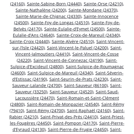
(24160)
,
Sainte-Sabine-Born (24440)
,
Sainte-Orse (24210)
,
Sainte-Nathalène (24200)
,
Sainte-Mondane (24370)
,
Sainte-Marie-de-Chignac (24330)
,
Sainte-Innocence
(24500)
,
Sainte-Foy-de-Longas (24510)
,
Sainte-Foy-de-
Belvès (24170)
,
Sainte-Eulalie-d’Eymet (24500)
,
Sainte-
Eulalie-d’Ans (24640)
,
Sainte-Croix-de-Mareuil (24340)
,
Sainte-Croix (24440)
,
Sainte-Alvère (24510)
,
Saint-Vincent-
sur-l’Isle (24420)
,
Saint-Vincent-le-Paluel (24200)
,
Saint-
Vincent-Jalmoutiers (24410)
,
Saint-Vincent-de-Cosse
(24220)
,
Saint-Vincent-de-Connezac (24190)
,
Saint-
Sulpice-d’Excideuil (24800)
,
Saint-Sulpice-de-Roumagnac
(24600)
,
Saint-Sulpice-de-Mareuil (24340)
,
Saint-Séverin-
d’Estissac (24190)
,
Saint-Seurin-de-Prats (24230)
,
Saint-
Sauveur-Lalande (24700)
,
Saint-Sauveur (86100)
,
Saint-
Sauveur (33250)
,
Saint-Sauveur (24520)
,
Saint-Saud-
Lacoussière (24470)
,
Saint-Romain-et-Saint-Clément
(24800)
,
Saint-Romain-de-Monpazier (24540)
,
Saint-Rémy
(79410)
,
Saint-Rémy (24700)
,
Saint-Raphaël (24160)
,
Saint-
Rabier (24210)
,
Saint-Privat-des-Prés (24410)
,
Saint-Priest-
les-Fougères (24450)
,
Saint-Pompon (24170)
,
Saint-Pierre-
d’Eyraud (24130)
,
Saint-Pierre-de-Frugie (24450)
,
Saint-