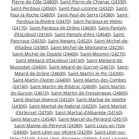
Pierre-de-Côle (24800)
,
Saint-Pierre-de-Chignac (24330)
,
Saint-Perdoux (24560)
,
Saint-Paul-Lizonne (24320)
,
Saint-
Paul-la-Roche (24800)
,
Saint-Paul-de-Serre (24380)
,
Saint-
Pardoux-la-Rivière (24470)
,
Saint-Pardoux-et-Vielvic
(24170)
,
Saint-Pardoux-de-Drône (24600)
,
Saint-Pantaly-
d’Excideuil (24160)
,
Saint-Pantaly-d’Ans (24640)
,
Saint-
Pancrace (24530)
,
Saint-Nexans (24520)
,
Saint-Michel-de-
Villadeix (24380)
,
Saint-Michel-de-Montaigne (24230)
,
Saint-Michel-de-Double (24400)
,
Saint-Mesmin (24270)
,
Saint-Médard-d’Excideuil (24160)
,
Saint-Médard-de-
Mussidan (24400)
,
Saint-Méard-de-Gurçon (24610)
,
Saint-
Méard-de-Drône (24600)
,
Saint-Martin-le-Pin (24300)
,
Saint-Martin-l’Astier (24400)
,
Saint-Martin-des-Combes
(24140)
,
Saint-Martin-de-Ribérac (24600)
,
Saint-Martin-
de-Gurson (24610)
,
Saint-Martin-de-Fressengeas (24800)
,
Saint-Martial-Viveyrol (24320)
,
Saint-Martial-de-Valette
(24300)
,
Saint-Martial-de-Nabirat (24250)
,
Saint-Martial-
d’Artenset (24700)
,
Saint-Martial-d’Albarède (24160)
,
Saint-Marcory (24540)
,
Saint-Marcel-du-Périgord (24510)
,
Saint-Maime-de-Péreyrol (24380)
,
Saint-Louis-en-l’Isle
(24400)
,
Saint-Léon-sur-Vézère (24290)
,
Saint-Léon-sur-
l’Isle (24110)
,
Saint-Léon-d’Issigeac (24560)
,
Saint-Laurent-