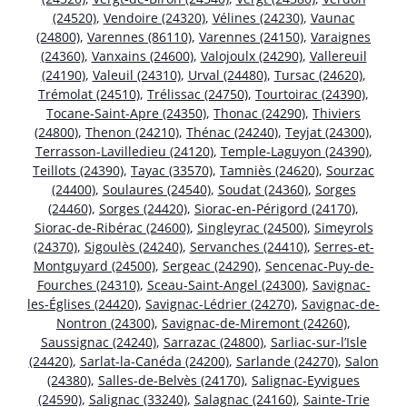
(24520)
,
Vendoire (24320)
,
Vélines (24230)
,
Vaunac
(24800)
,
Varennes (86110)
,
Varennes (24150)
,
Varaignes
(24360)
,
Vanxains (24600)
,
Valojoulx (24290)
,
Vallereuil
(24190)
,
Valeuil (24310)
,
Urval (24480)
,
Tursac (24620)
,
Trémolat (24510)
,
Trélissac (24750)
,
Tourtoirac (24390)
,
Tocane-Saint-Apre (24350)
,
Thonac (24290)
,
Thiviers
(24800)
,
Thenon (24210)
,
Thénac (24240)
,
Teyjat (24300)
,
Terrasson-Lavilledieu (24120)
,
Temple-Laguyon (24390)
,
Teillots (24390)
,
Tayac (33570)
,
Tamniès (24620)
,
Sourzac
(24400)
,
Soulaures (24540)
,
Soudat (24360)
,
Sorges
(24460)
,
Sorges (24420)
,
Siorac-en-Périgord (24170)
,
Siorac-de-Ribérac (24600)
,
Singleyrac (24500)
,
Simeyrols
(24370)
,
Sigoulès (24240)
,
Servanches (24410)
,
Serres-et-
Montguyard (24500)
,
Sergeac (24290)
,
Sencenac-Puy-de-
Fourches (24310)
,
Sceau-Saint-Angel (24300)
,
Savignac-
les-Églises (24420)
,
Savignac-Lédrier (24270)
,
Savignac-de-
Nontron (24300)
,
Savignac-de-Miremont (24260)
,
Saussignac (24240)
,
Sarrazac (24800)
,
Sarliac-sur-l’Isle
(24420)
,
Sarlat-la-Canéda (24200)
,
Sarlande (24270)
,
Salon
(24380)
,
Salles-de-Belvès (24170)
,
Salignac-Eyvigues
(24590)
,
Salignac (33240)
,
Salagnac (24160)
,
Sainte-Trie