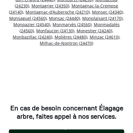
(24230)
,
Montagrier (24350)
,
Montagnac-la-Crempse
(24140)
,
Montagnac-d’Auberoche (24210)
,
Monsec (24340)
,
Monsaguel (24560)
,
Monsac (24440)
,
Monplaisant (24170)
,
Monpazier (24540)
,
Monmarvès (24560)
,
Monmadalès
(24560)
,
Monfaucon (24130)
,
Monestier (24240)
,
Monbazillac (24240)
,
Molières (24480)
,
Minzac (24610)
,
Milhac-de-Nontron (24470)
En cas de besoin concernant Élagage
arbre, faites appel à nos services.