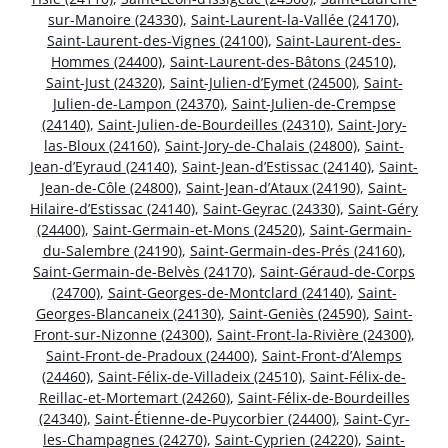
sur-Manoire (24330)
,
Saint-Laurent-la-Vallée (24170)
,
Saint-Laurent-des-Vignes (24100)
,
Saint-Laurent-des-
Hommes (24400)
,
Saint-Laurent-des-Bâtons (24510)
,
Saint-Just (24320)
,
Saint-Julien-d’Eymet (24500)
,
Saint-
Julien-de-Lampon (24370)
,
Saint-Julien-de-Crempse
(24140)
,
Saint-Julien-de-Bourdeilles (24310)
,
Saint-Jory-
las-Bloux (24160)
,
Saint-Jory-de-Chalais (24800)
,
Saint-
Jean-d’Eyraud (24140)
,
Saint-Jean-d’Estissac (24140)
,
Saint-
Jean-de-Côle (24800)
,
Saint-Jean-d’Ataux (24190)
,
Saint-
Hilaire-d’Estissac (24140)
,
Saint-Geyrac (24330)
,
Saint-Géry
(24400)
,
Saint-Germain-et-Mons (24520)
,
Saint-Germain-
du-Salembre (24190)
,
Saint-Germain-des-Prés (24160)
,
Saint-Germain-de-Belvès (24170)
,
Saint-Géraud-de-Corps
(24700)
,
Saint-Georges-de-Montclard (24140)
,
Saint-
Georges-Blancaneix (24130)
,
Saint-Geniès (24590)
,
Saint-
Front-sur-Nizonne (24300)
,
Saint-Front-la-Rivière (24300)
,
Saint-Front-de-Pradoux (24400)
,
Saint-Front-d’Alemps
(24460)
,
Saint-Félix-de-Villadeix (24510)
,
Saint-Félix-de-
Reillac-et-Mortemart (24260)
,
Saint-Félix-de-Bourdeilles
(24340)
,
Saint-Étienne-de-Puycorbier (24400)
,
Saint-Cyr-
les-Champagnes (24270)
,
Saint-Cyprien (24220)
,
Saint-