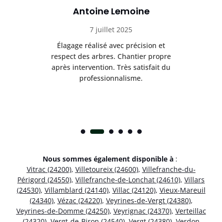
Antoine Lemoine
7 juillet 2025
es
Élagage réalisé avec précision et
Int
respect des arbres. Chantier propre
nt
après intervention. Très satisfait du
.
professionnalisme.
Nous sommes également disponible à
:
Vitrac (24200)
,
Villetoureix (24600)
,
Villefranche-du-
Périgord (24550)
,
Villefranche-de-Lonchat (24610)
,
Villars
(24530)
,
Villamblard (24140)
,
Villac (24120)
,
Vieux-Mareuil
(24340)
,
Vézac (24220)
,
Veyrines-de-Vergt (24380)
,
Veyrines-de-Domme (24250)
,
Veyrignac (24370)
,
Verteillac
(24320)
,
Vergt-de-Biron (24540)
,
Vergt (24380)
,
Verdon