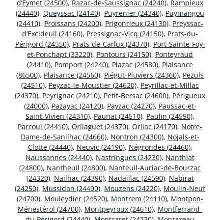
d’Eymet (24500)
,
Razac-de-Saussignac (24240)
,
Rampieux
(24440)
,
Queyssac (24140)
,
Puyrenier (24340)
,
Puymangou
(24410)
,
Proissans (24200)
,
Prigonrieux (24130)
,
Preyssac-
d’Excideuil (24160)
,
Pressignac-Vicq (24150)
,
Prats-du-
Périgord (24550)
,
Prats-de-Carlux (24370)
,
Port-Sainte-Foy-
et-Ponchapt (33220)
,
Pontours (24150)
,
Ponteyraud
(24410)
,
Pomport (24240)
,
Plazac (24580)
,
Plaisance
(86500)
,
Plaisance (24560)
,
Piégut-Pluviers (24360)
,
Pezuls
(24510)
,
Peyzac-le-Moustier (24620)
,
Peyrillac-et-Millac
(24370)
,
Peyrignac (24210)
,
Petit-Bersac (24600)
,
Périgueux
(24000)
,
Pazayac (24120)
,
Payzac (24270)
,
Paussac-et-
Saint-Vivien (24310)
,
Paunat (24510)
,
Paulin (24590)
,
Parcoul (24410)
,
Orliaguet (24370)
,
Orliac (24170)
,
Notre-
Dame-de-Sanilhac (24660)
,
Nontron (24300)
,
Nojals-et-
Clotte (24440)
,
Neuvic (24190)
,
Négrondes (24460)
,
Naussannes (24440)
,
Nastringues (24230)
,
Nanthiat
(24800)
,
Nantheuil (24800)
,
Nanteuil-Auriac-de-Bourzac
(24320)
,
Nailhac (24390)
,
Nadaillac (24590)
,
Nabirat
(24250)
,
Mussidan (24400)
,
Mouzens (24220)
,
Moulin-Neuf
(24700)
,
Mouleydier (24520)
,
Montrem (24110)
,
Montpon-
Ménestérol (24700)
,
Montpeyroux (24610)
,
Montferrand-
du-Périgord (24440)
,
Montcaret (24230)
,
Montazeau