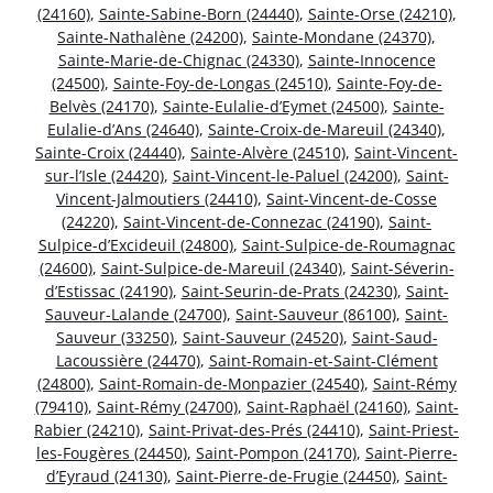
(24160)
,
Sainte-Sabine-Born (24440)
,
Sainte-Orse (24210)
,
Sainte-Nathalène (24200)
,
Sainte-Mondane (24370)
,
Sainte-Marie-de-Chignac (24330)
,
Sainte-Innocence
(24500)
,
Sainte-Foy-de-Longas (24510)
,
Sainte-Foy-de-
Belvès (24170)
,
Sainte-Eulalie-d’Eymet (24500)
,
Sainte-
Eulalie-d’Ans (24640)
,
Sainte-Croix-de-Mareuil (24340)
,
Sainte-Croix (24440)
,
Sainte-Alvère (24510)
,
Saint-Vincent-
sur-l’Isle (24420)
,
Saint-Vincent-le-Paluel (24200)
,
Saint-
Vincent-Jalmoutiers (24410)
,
Saint-Vincent-de-Cosse
(24220)
,
Saint-Vincent-de-Connezac (24190)
,
Saint-
Sulpice-d’Excideuil (24800)
,
Saint-Sulpice-de-Roumagnac
(24600)
,
Saint-Sulpice-de-Mareuil (24340)
,
Saint-Séverin-
d’Estissac (24190)
,
Saint-Seurin-de-Prats (24230)
,
Saint-
Sauveur-Lalande (24700)
,
Saint-Sauveur (86100)
,
Saint-
Sauveur (33250)
,
Saint-Sauveur (24520)
,
Saint-Saud-
Lacoussière (24470)
,
Saint-Romain-et-Saint-Clément
(24800)
,
Saint-Romain-de-Monpazier (24540)
,
Saint-Rémy
(79410)
,
Saint-Rémy (24700)
,
Saint-Raphaël (24160)
,
Saint-
Rabier (24210)
,
Saint-Privat-des-Prés (24410)
,
Saint-Priest-
les-Fougères (24450)
,
Saint-Pompon (24170)
,
Saint-Pierre-
d’Eyraud (24130)
,
Saint-Pierre-de-Frugie (24450)
,
Saint-