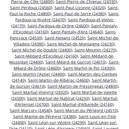
Pierre-de-Côle (24800)
,
Saint-Pierre-de-Chignac (24330)
,
Saint-Perdoux (24560)
,
Saint-Paul-Lizonne (24320)
,
Saint-
Paul-la-Roche (24800)
,
Saint-Paul-de-Serre (24380)
,
Saint-
Pardoux-la-Rivière (24470)
,
Saint-Pardoux-et-Vielvic
(24170)
,
Saint-Pardoux-de-Drône (24600)
,
Saint-Pantaly-
d’Excideuil (24160)
,
Saint-Pantaly-d’Ans (24640)
,
Saint-
Pancrace (24530)
,
Saint-Nexans (24520)
,
Saint-Michel-de-
Villadeix (24380)
,
Saint-Michel-de-Montaigne (24230)
,
Saint-Michel-de-Double (24400)
,
Saint-Mesmin (24270)
,
Saint-Médard-d’Excideuil (24160)
,
Saint-Médard-de-
Mussidan (24400)
,
Saint-Méard-de-Gurçon (24610)
,
Saint-
Méard-de-Drône (24600)
,
Saint-Martin-le-Pin (24300)
,
Saint-Martin-l’Astier (24400)
,
Saint-Martin-des-Combes
(24140)
,
Saint-Martin-de-Ribérac (24600)
,
Saint-Martin-
de-Gurson (24610)
,
Saint-Martin-de-Fressengeas (24800)
,
Saint-Martial-Viveyrol (24320)
,
Saint-Martial-de-Valette
(24300)
,
Saint-Martial-de-Nabirat (24250)
,
Saint-Martial-
d’Artenset (24700)
,
Saint-Martial-d’Albarède (24160)
,
Saint-Marcory (24540)
,
Saint-Marcel-du-Périgord (24510)
,
Saint-Maime-de-Péreyrol (24380)
,
Saint-Louis-en-l’Isle
(24400)
,
Saint-Léon-sur-Vézère (24290)
,
Saint-Léon-sur-
l’Isle (24110)
,
Saint-Léon-d’Issigeac (24560)
,
Saint-Laurent-