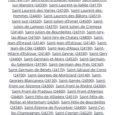
sur-Manoire (24330)
,
Saint-Laurent-la-Vallée (24170)
,
Saint-Laurent-des-Vignes (24100)
,
Saint-Laurent-des-
Hommes (24400)
,
Saint-Laurent-des-Bâtons (24510)
,
Saint-Just (24320)
,
Saint-Julien-d’Eymet (24500)
,
Saint-
Julien-de-Lampon (24370)
,
Saint-Julien-de-Crempse
(24140)
,
Saint-Julien-de-Bourdeilles (24310)
,
Saint-Jory-
las-Bloux (24160)
,
Saint-Jory-de-Chalais (24800)
,
Saint-
Jean-d’Eyraud (24140)
,
Saint-Jean-d’Estissac (24140)
,
Saint-
Jean-de-Côle (24800)
,
Saint-Jean-d’Ataux (24190)
,
Saint-
Hilaire-d’Estissac (24140)
,
Saint-Geyrac (24330)
,
Saint-Géry
(24400)
,
Saint-Germain-et-Mons (24520)
,
Saint-Germain-
du-Salembre (24190)
,
Saint-Germain-des-Prés (24160)
,
Saint-Germain-de-Belvès (24170)
,
Saint-Géraud-de-Corps
(24700)
,
Saint-Georges-de-Montclard (24140)
,
Saint-
Georges-Blancaneix (24130)
,
Saint-Geniès (24590)
,
Saint-
Front-sur-Nizonne (24300)
,
Saint-Front-la-Rivière (24300)
,
Saint-Front-de-Pradoux (24400)
,
Saint-Front-d’Alemps
(24460)
,
Saint-Félix-de-Villadeix (24510)
,
Saint-Félix-de-
Reillac-et-Mortemart (24260)
,
Saint-Félix-de-Bourdeilles
(24340)
,
Saint-Étienne-de-Puycorbier (24400)
,
Saint-Cyr-
les-Champagnes (24270)
,
Saint-Cyprien (24220)
,
Saint-