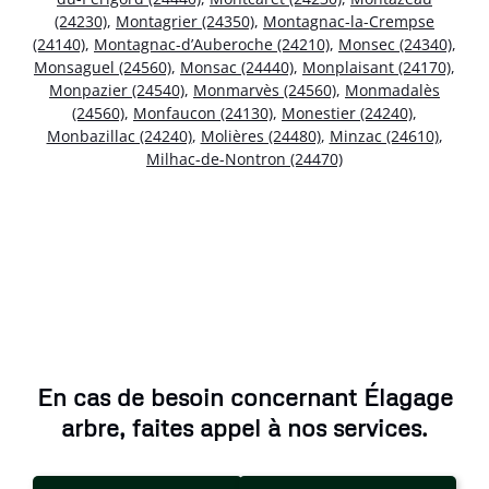
(24230)
,
Montagrier (24350)
,
Montagnac-la-Crempse
(24140)
,
Montagnac-d’Auberoche (24210)
,
Monsec (24340)
,
Monsaguel (24560)
,
Monsac (24440)
,
Monplaisant (24170)
,
Monpazier (24540)
,
Monmarvès (24560)
,
Monmadalès
(24560)
,
Monfaucon (24130)
,
Monestier (24240)
,
Monbazillac (24240)
,
Molières (24480)
,
Minzac (24610)
,
Milhac-de-Nontron (24470)
En cas de besoin concernant Élagage
arbre, faites appel à nos services.