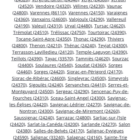
(24520)
,
Vendoire (24320)
,
Vélines (24230)
,
Vaunac
(24800)
,
Varennes (86110)
,
Varennes (24150)
,
Varaignes
(24360)
,
Vanxains (24600)
,
Valojoulx (24290)
,
Vallereuil
(24190)
,
Valeuil (24310)
,
Urval (24480)
,
Tursac (24620)
,
Trémolat (24510)
,
Trélissac (24750)
,
Tourtoirac (24390)
,
Tocane-Saint-Apre (24350)
,
Thonac (24290)
,
Thiviers
(24800)
,
Thenon (24210)
,
Thénac (24240)
,
Teyjat (24300)
,
Terrasson-Lavilledieu (24120)
,
Temple-Laguyon (24390)
,
Teillots (24390)
,
Tayac (33570)
,
Tamniès (24620)
,
Sourzac
(24400)
,
Soulaures (24540)
,
Soudat (24360)
,
Sorges
(24460)
,
Sorges (24420)
,
Siorac-en-Périgord (24170)
,
Siorac-de-Ribérac (24600)
,
Singleyrac (24500)
,
Simeyrols
(24370)
,
Sigoulès (24240)
,
Servanches (24410)
,
Serres-et-
Montguyard (24500)
,
Sergeac (24290)
,
Sencenac-Puy-de-
Fourches (24310)
,
Sceau-Saint-Angel (24300)
,
Savignac-
les-Églises (24420)
,
Savignac-Lédrier (24270)
,
Savignac-de-
Nontron (24300)
,
Savignac-de-Miremont (24260)
,
Saussignac (24240)
,
Sarrazac (24800)
,
Sarliac-sur-l’Isle
(24420)
,
Sarlat-la-Canéda (24200)
,
Sarlande (24270)
,
Salon
(24380)
,
Salles-de-Belvès (24170)
,
Salignac-Eyvigues
(24590)
,
Salignac (33240)
,
Salagnac (24160)
,
Sainte-Trie