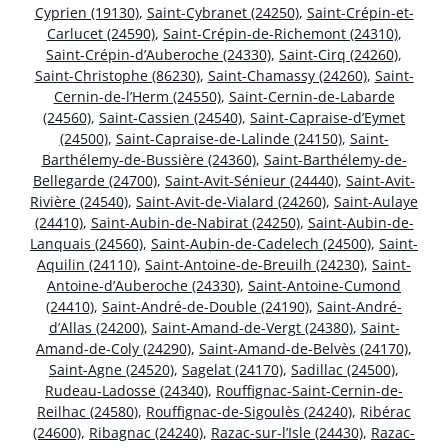
Cyprien (19130)
,
Saint-Cybranet (24250)
,
Saint-Crépin-et-
Carlucet (24590)
,
Saint-Crépin-de-Richemont (24310)
,
Saint-Crépin-d’Auberoche (24330)
,
Saint-Cirq (24260)
,
Saint-Christophe (86230)
,
Saint-Chamassy (24260)
,
Saint-
Cernin-de-l’Herm (24550)
,
Saint-Cernin-de-Labarde
(24560)
,
Saint-Cassien (24540)
,
Saint-Capraise-d’Eymet
(24500)
,
Saint-Capraise-de-Lalinde (24150)
,
Saint-
Barthélemy-de-Bussière (24360)
,
Saint-Barthélemy-de-
Bellegarde (24700)
,
Saint-Avit-Sénieur (24440)
,
Saint-Avit-
Rivière (24540)
,
Saint-Avit-de-Vialard (24260)
,
Saint-Aulaye
(24410)
,
Saint-Aubin-de-Nabirat (24250)
,
Saint-Aubin-de-
Lanquais (24560)
,
Saint-Aubin-de-Cadelech (24500)
,
Saint-
Aquilin (24110)
,
Saint-Antoine-de-Breuilh (24230)
,
Saint-
Antoine-d’Auberoche (24330)
,
Saint-Antoine-Cumond
(24410)
,
Saint-André-de-Double (24190)
,
Saint-André-
d’Allas (24200)
,
Saint-Amand-de-Vergt (24380)
,
Saint-
Amand-de-Coly (24290)
,
Saint-Amand-de-Belvès (24170)
,
Saint-Agne (24520)
,
Sagelat (24170)
,
Sadillac (24500)
,
Rudeau-Ladosse (24340)
,
Rouffignac-Saint-Cernin-de-
Reilhac (24580)
,
Rouffignac-de-Sigoulès (24240)
,
Ribérac
(24600)
,
Ribagnac (24240)
,
Razac-sur-l’Isle (24430)
,
Razac-