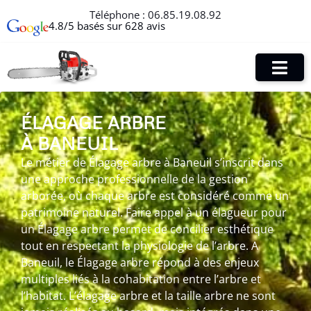
Téléphone :
06.85.19.08.92
4.8/5 basés sur 628 avis
ÉLAGAGE ARBRE
À BANEUIL
Le métier de Élagage arbre à Baneuil s’inscrit dans
une approche professionnelle de la gestion
arborée, où chaque arbre est considéré comme un
patrimoine naturel. Faire appel à un élagueur pour
un Élagage arbre permet de concilier esthétique
tout en respectant la physiologie de l’arbre. A
Baneuil, le Élagage arbre répond à des enjeux
multiples liés à la cohabitation entre l’arbre et
l’habitat. L’élagage arbre et la taille arbre ne sont