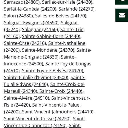
Sarrazac (24800)
,
Sarliac-sur-l’Isle (24420)
,
Sarlat-la-Canéda (24200)
,
Sarlande (24270)
,
Salon (24380)
,
Salles-de-Belvès (24170)
,
Salignac-Eyvigues (24590)
,
Salignac
(33240)
,
Salagnac (24160)
,
Sainte-Trie
(24160)
,
Sainte-Sabine-Born (24440)
,
Sainte-Orse (24210)
,
Sainte-Nathalène
(24200)
,
Sainte-Mondane (24370)
,
Sainte-
Marie-de-Chignac (24330)
,
Sainte-
Innocence (24500)
,
Sainte-Foy-de-Longas
(24510)
,
Sainte-Foy-de-Belvès (24170)
,
Sainte-Eulalie-d’Eymet (24500)
,
Sainte-
Eulalie-d’Ans (24640)
,
Sainte-Croix-de-
Mareuil (24340)
,
Sainte-Croix (24440)
,
Sainte-Alvère (24510)
,
Saint-Vincent-sur-
l’Isle (24420)
,
Saint-Vincent-le-Paluel
(24200)
,
Saint-Vincent-Jalmoutiers (24410)
,
Saint-Vincent-de-Cosse (24220)
,
Saint-
Vincent-de-Connezac (24190)
,
Saint-