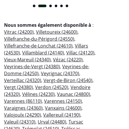
Nous sommes également disponible à
:
Vitrac (24200)
,
Villetoureix (24600)
,
Villefranche-du-Périgord (24550)
,
Villefranche-de-Lonchat (24610)
,
Villars
(24530)
,
Villamblard (24140)
,
Villac (24120)
,
Vieux-Mareuil (24340)
,
Vézac (24220)
,
Veyrines-de-Vergt (24380)
,
Veyrines-de-
Domme (24250)
,
Veyrignac (24370)
,
Verteillac (24320)
,
Vergt-de-Biron (24540)
,
Vergt (24380)
,
Verdon (24520)
,
Vendoire
(24320)
,
Vélines (24230)
,
Vaunac (24800)
,
Varennes (86110)
,
Varennes (24150)
,
Varaignes (24360)
,
Vanxains (24600)
,
Valojoulx (24290)
,
Vallereuil (24190)
,
Valeuil (24310)
,
Urval (24480)
,
Tursac
(24620)
,
Trémolat (24510)
,
Trélissac