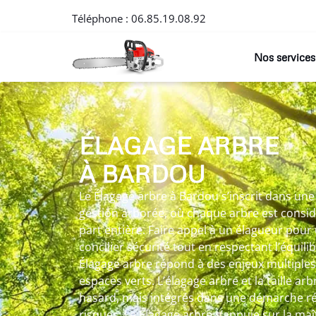
Téléphone :
06.85.19.08.92
Nos services
ÉLAGAGE ARBRE
À BARDOU
Le Élagage arbre à Bardou s’inscrit dans un
gestion arborée, où chaque arbre est consi
part entière. Faire appel à un élagueur pou
concilier sécurité tout en respectant l’équili
Élagage arbre répond à des enjeux multiples 
espaces verts. L’élagage arbre et la taille ar
hasard, mais intégrés dans une démarche réfl
risques. Le Élagage arbre s’appuie sur la maî