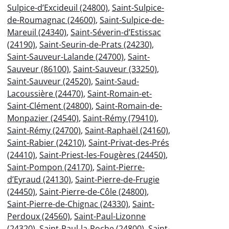
Sulpice-d’Excideuil (24800)
,
Saint-Sulpice-
de-Roumagnac (24600)
,
Saint-Sulpice-de-
Mareuil (24340)
,
Saint-Séverin-d’Estissac
(24190)
,
Saint-Seurin-de-Prats (24230)
,
Saint-Sauveur-Lalande (24700)
,
Saint-
Sauveur (86100)
,
Saint-Sauveur (33250)
,
Saint-Sauveur (24520)
,
Saint-Saud-
Lacoussière (24470)
,
Saint-Romain-et-
Saint-Clément (24800)
,
Saint-Romain-de-
Monpazier (24540)
,
Saint-Rémy (79410)
,
Saint-Rémy (24700)
,
Saint-Raphaël (24160)
,
Saint-Rabier (24210)
,
Saint-Privat-des-Prés
(24410)
,
Saint-Priest-les-Fougères (24450)
,
Saint-Pompon (24170)
,
Saint-Pierre-
d’Eyraud (24130)
,
Saint-Pierre-de-Frugie
(24450)
,
Saint-Pierre-de-Côle (24800)
,
Saint-Pierre-de-Chignac (24330)
,
Saint-
Perdoux (24560)
,
Saint-Paul-Lizonne
(24320)
,
Saint-Paul-la-Roche (24800)
,
Saint-