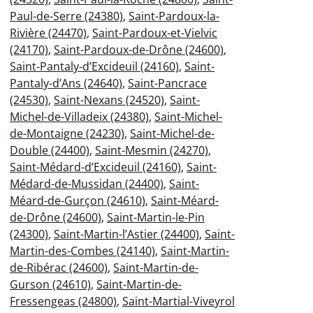
Paul-de-Serre (24380)
,
Saint-Pardoux-la-
Rivière (24470)
,
Saint-Pardoux-et-Vielvic
(24170)
,
Saint-Pardoux-de-Drône (24600)
,
Saint-Pantaly-d’Excideuil (24160)
,
Saint-
Pantaly-d’Ans (24640)
,
Saint-Pancrace
(24530)
,
Saint-Nexans (24520)
,
Saint-
Michel-de-Villadeix (24380)
,
Saint-Michel-
de-Montaigne (24230)
,
Saint-Michel-de-
Double (24400)
,
Saint-Mesmin (24270)
,
Saint-Médard-d’Excideuil (24160)
,
Saint-
Médard-de-Mussidan (24400)
,
Saint-
Méard-de-Gurçon (24610)
,
Saint-Méard-
de-Drône (24600)
,
Saint-Martin-le-Pin
(24300)
,
Saint-Martin-l’Astier (24400)
,
Saint-
Martin-des-Combes (24140)
,
Saint-Martin-
de-Ribérac (24600)
,
Saint-Martin-de-
Gurson (24610)
,
Saint-Martin-de-
Fressengeas (24800)
,
Saint-Martial-Viveyrol