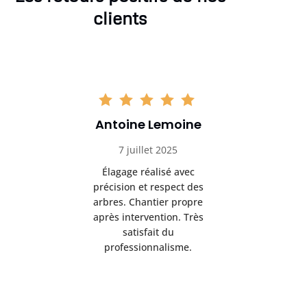
clients
Antoine Lemoine
Pasc
7 juillet 2025
22 
Élagage réalisé avec
Interven
précision et respect des
efficace
arbres. Chantier propre
devenu da
après intervention. Très
sérieux
satisfait du
conseils
professionnalisme.
san