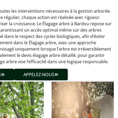
utes les interventions nécessaires à la gestion arborée.
re régulier, chaque action est réalisée avec rigueur.
iser la croissance. Le Élagage arbre à Bardou repose sur
, garantissant un accès optimal même sur des arbres
 dans le respect des cycles biologiques, afin d’éviter
einement dans le Élagage arbre, avec une approche
hieu Roussel
Julien Caradec
envisagé uniquement lorsque l’arbre est irréversible­ment
galement le devis élagage arbre détaillé, pour garantir
 décembre 2025
18 juin 2025
 arbre vise l’efficacité dans une logique responsable.
vention propre et
Travail très soigné sur des
cise malgré des
arbres difficiles d’accès.
S
APPELEZ-NOUS
ons compliquées. Le
Intervention sécurisée,
tat est exactement
propre et parfaitement
me à mes attentes.
maîtrisée. Résultat
impeccable.