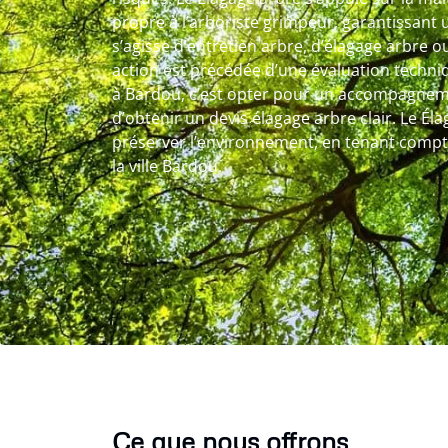
propre à l’arboriste grimpeur, garantissant u
s’agisse d’entretien arbre, d’élagage arbre 
action est précédée d’une évaluation techniq
à Bardou, c’est opter pour un accompagnem
d’obtenir un devis élagage arbre clair. Le Éla
préserver l’environnement, en tenant compte
la ville Bardou.
Ce que nous offrons