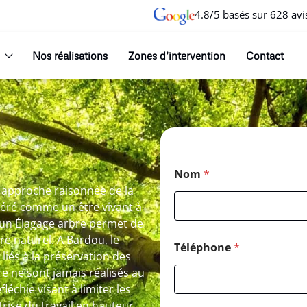
4.8/5 basés sur 628 avi
Nos réalisations
Zones d’intervention
Contact
Nom
*
e approche raisonnée de la
déré comme un être vivant à
r un Élagage arbre permet de
bre naturel. A Bardou, le
Téléphone
*
liés à la préservation des
bre ne sont jamais réalisés au
échie visant à limiter les
trise du travail en hauteur