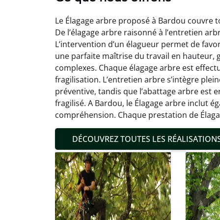
Le Élagage arbre proposé à Bardou couvre to
De l’élagage arbre raisonné à l’entretien arb
L’intervention d’un élagueur permet de favor
une parfaite maîtrise du travail en hauteur
complexes. Chaque élagage arbre est effectué
fragilisation. L’entretien arbre s’intègre pl
Mat
préventive, tandis que l’abattage arbre est 
fragilisé. A Bardou, le Élagage arbre inclut é
19
compréhension. Chaque prestation de Élagage
Inter
pré
DÉCOUVREZ TOUTES LES RÉALISATION
conditi
résul
confor