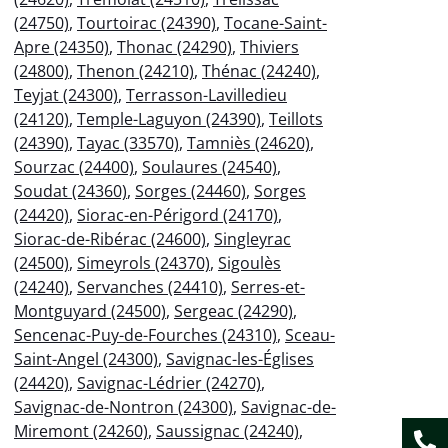
(24750)
,
Tourtoirac (24390)
,
Tocane-Saint-
Apre (24350)
,
Thonac (24290)
,
Thiviers
(24800)
,
Thenon (24210)
,
Thénac (24240)
,
Teyjat (24300)
,
Terrasson-Lavilledieu
(24120)
,
Temple-Laguyon (24390)
,
Teillots
(24390)
,
Tayac (33570)
,
Tamniès (24620)
,
Sourzac (24400)
,
Soulaures (24540)
,
Soudat (24360)
,
Sorges (24460)
,
Sorges
(24420)
,
Siorac-en-Périgord (24170)
,
Siorac-de-Ribérac (24600)
,
Singleyrac
(24500)
,
Simeyrols (24370)
,
Sigoulès
(24240)
,
Servanches (24410)
,
Serres-et-
Montguyard (24500)
,
Sergeac (24290)
,
Sencenac-Puy-de-Fourches (24310)
,
Sceau-
Saint-Angel (24300)
,
Savignac-les-Églises
(24420)
,
Savignac-Lédrier (24270)
,
Savignac-de-Nontron (24300)
,
Savignac-de-
Miremont (24260)
,
Saussignac (24240)
,