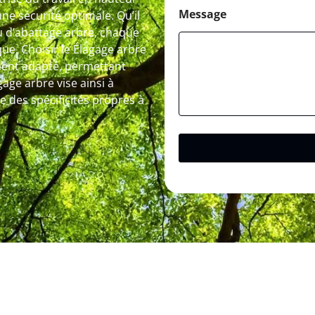
Message
ne sécurité optimale. Qu’il
ou d’abattage arbre, chaque
ue. Choisir le Élagage arbre
ent adapté, permettant
gage arbre vise ainsi à
 des spécificités propres à