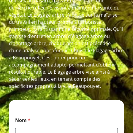
réalisés au hasard, mais intégrés dans une
démarche réfléchie visant à maintenir la santé du
végétal. Le Élagage arbre s’appuie sur la maîtrise
du travail en hauteur propre à l’arboriste
grimpeur, garantissant une sécurité optimale. Qu’il
s’agisse d’entretien arbre, d’élagage arbre ou
d’abattage arbre, chaque action est précédée
d’une analyse approfondie. Choisir le Élagage arbre
à Beaupouyet, c’est opter pour un
accompagnement adapté, permettant d’obtenir un
résultat durable. Le Élagage arbre vise ainsi à
sécuriser les lieux, en tenant compte des
spécificités propres à la ville Beaupouyet.
P
Nom
*
o
s
t