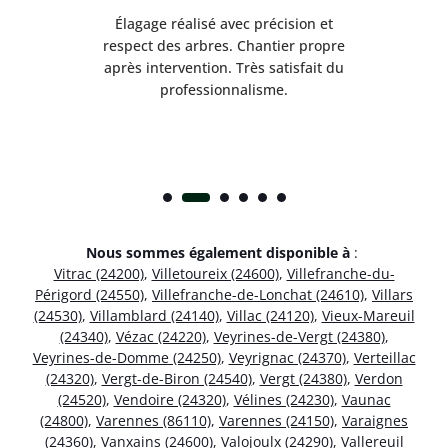
es
Élagage réalisé avec précision et
Int
respect des arbres. Chantier propre
nt
après intervention. Très satisfait du
.
professionnalisme.
Nous sommes également disponible à
:
Vitrac (24200)
,
Villetoureix (24600)
,
Villefranche-du-
Périgord (24550)
,
Villefranche-de-Lonchat (24610)
,
Villars
(24530)
,
Villamblard (24140)
,
Villac (24120)
,
Vieux-Mareuil
(24340)
,
Vézac (24220)
,
Veyrines-de-Vergt (24380)
,
Veyrines-de-Domme (24250)
,
Veyrignac (24370)
,
Verteillac
(24320)
,
Vergt-de-Biron (24540)
,
Vergt (24380)
,
Verdon
(24520)
,
Vendoire (24320)
,
Vélines (24230)
,
Vaunac
(24800)
,
Varennes (86110)
,
Varennes (24150)
,
Varaignes
(24360)
,
Vanxains (24600)
,
Valojoulx (24290)
,
Vallereuil