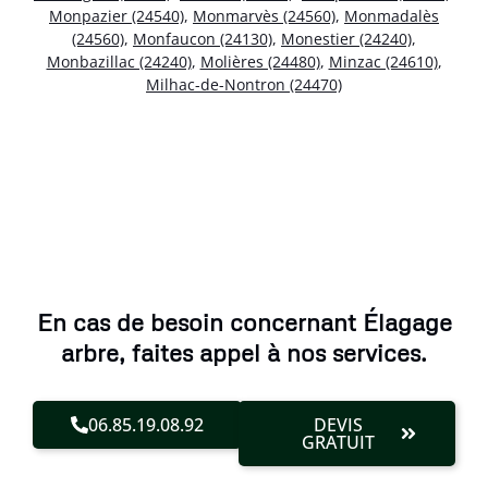
Monpazier (24540)
,
Monmarvès (24560)
,
Monmadalès
(24560)
,
Monfaucon (24130)
,
Monestier (24240)
,
Monbazillac (24240)
,
Molières (24480)
,
Minzac (24610)
,
Milhac-de-Nontron (24470)
En cas de besoin concernant Élagage
arbre, faites appel à nos services.
06.85.19.08.92
DEVIS
GRATUIT