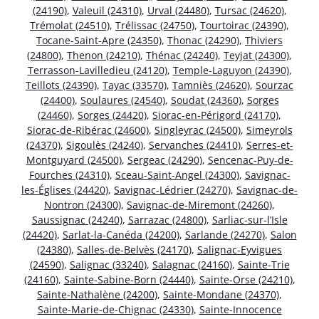
(24190)
,
Valeuil (24310)
,
Urval (24480)
,
Tursac (24620)
,
Trémolat (24510)
,
Trélissac (24750)
,
Tourtoirac (24390)
,
Tocane-Saint-Apre (24350)
,
Thonac (24290)
,
Thiviers
(24800)
,
Thenon (24210)
,
Thénac (24240)
,
Teyjat (24300)
,
Terrasson-Lavilledieu (24120)
,
Temple-Laguyon (24390)
,
Teillots (24390)
,
Tayac (33570)
,
Tamniès (24620)
,
Sourzac
(24400)
,
Soulaures (24540)
,
Soudat (24360)
,
Sorges
(24460)
,
Sorges (24420)
,
Siorac-en-Périgord (24170)
,
Siorac-de-Ribérac (24600)
,
Singleyrac (24500)
,
Simeyrols
(24370)
,
Sigoulès (24240)
,
Servanches (24410)
,
Serres-et-
Montguyard (24500)
,
Sergeac (24290)
,
Sencenac-Puy-de-
Fourches (24310)
,
Sceau-Saint-Angel (24300)
,
Savignac-
les-Églises (24420)
,
Savignac-Lédrier (24270)
,
Savignac-de-
Nontron (24300)
,
Savignac-de-Miremont (24260)
,
Saussignac (24240)
,
Sarrazac (24800)
,
Sarliac-sur-l’Isle
(24420)
,
Sarlat-la-Canéda (24200)
,
Sarlande (24270)
,
Salon
(24380)
,
Salles-de-Belvès (24170)
,
Salignac-Eyvigues
(24590)
,
Salignac (33240)
,
Salagnac (24160)
,
Sainte-Trie
(24160)
,
Sainte-Sabine-Born (24440)
,
Sainte-Orse (24210)
,
Sainte-Nathalène (24200)
,
Sainte-Mondane (24370)
,
Sainte-Marie-de-Chignac (24330)
,
Sainte-Innocence