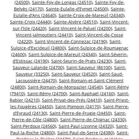
(24500)
,
Sainte-Foy-de-Longas (24510)
,
Sainte-Foy-de-
Belvès (24170)
,
Sainte-Eulalie-d’Eymet (24500)
,
Sainte-
Eulalie-d’Ans (24640)
,
Sainte-Croix-de-Mareuil (24340)
,
Sainte-Croix (24440)
,
Sainte-Alvère (24510)
,
Saint-Vincent-
sur-l’Isle (24420)
,
Saint-Vincent-le-Paluel (24200)
,
Saint-
Vincent-Jalmoutiers (24410)
,
Saint-Vincent-de-Cosse
(24220)
,
Saint-Vincent-de-Connezac (24190)
,
Saint-
Sulpice-d’Excideuil (24800)
,
Saint-Sulpice-de-Roumagnac
(24600)
,
Saint-Sulpice-de-Mareuil (24340)
,
Saint-Séverin-
d’Estissac (24190)
,
Saint-Seurin-de-Prats (24230)
,
Saint-
Sauveur-Lalande (24700)
,
Saint-Sauveur (86100)
,
Saint-
Sauveur (33250)
,
Saint-Sauveur (24520)
,
Saint-Saud-
Lacoussière (24470)
,
Saint-Romain-et-Saint-Clément
(24800)
,
Saint-Romain-de-Monpazier (24540)
,
Saint-Rémy
(79410)
,
Saint-Rémy (24700)
,
Saint-Raphaël (24160)
,
Saint-
Rabier (24210)
,
Saint-Privat-des-Prés (24410)
,
Saint-Priest-
les-Fougères (24450)
,
Saint-Pompon (24170)
,
Saint-Pierre-
d’Eyraud (24130)
,
Saint-Pierre-de-Frugie (24450)
,
Saint-
Pierre-de-Côle (24800)
,
Saint-Pierre-de-Chignac (24330)
,
Saint-Perdoux (24560)
,
Saint-Paul-Lizonne (24320)
,
Saint-
Paul-la-Roche (24800)
,
Saint-Paul-de-Serre (24380)
,
Saint-