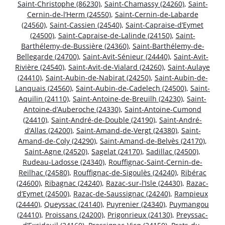
Saint-Christophe (86230)
,
Saint-Chamassy (24260)
,
Saint-
Cernin-de-l’Herm (24550)
,
Saint-Cernin-de-Labarde
(24560)
,
Saint-Cassien (24540)
,
Saint-Capraise-d’Eymet
(24500)
,
Saint-Capraise-de-Lalinde (24150)
,
Saint-
Barthélemy-de-Bussière (24360)
,
Saint-Barthélemy-de-
Bellegarde (24700)
,
Saint-Avit-Sénieur (24440)
,
Saint-Avit-
Rivière (24540)
,
Saint-Avit-de-Vialard (24260)
,
Saint-Aulaye
(24410)
,
Saint-Aubin-de-Nabirat (24250)
,
Saint-Aubin-de-
Lanquais (24560)
,
Saint-Aubin-de-Cadelech (24500)
,
Saint-
Aquilin (24110)
,
Saint-Antoine-de-Breuilh (24230)
,
Saint-
Antoine-d’Auberoche (24330)
,
Saint-Antoine-Cumond
(24410)
,
Saint-André-de-Double (24190)
,
Saint-André-
d’Allas (24200)
,
Saint-Amand-de-Vergt (24380)
,
Saint-
Amand-de-Coly (24290)
,
Saint-Amand-de-Belvès (24170)
,
Saint-Agne (24520)
,
Sagelat (24170)
,
Sadillac (24500)
,
Rudeau-Ladosse (24340)
,
Rouffignac-Saint-Cernin-de-
Reilhac (24580)
,
Rouffignac-de-Sigoulès (24240)
,
Ribérac
(24600)
,
Ribagnac (24240)
,
Razac-sur-l’Isle (24430)
,
Razac-
d’Eymet (24500)
,
Razac-de-Saussignac (24240)
,
Rampieux
(24440)
,
Queyssac (24140)
,
Puyrenier (24340)
,
Puymangou
(24410)
,
Proissans (24200)
,
Prigonrieux (24130)
,
Preyssac-