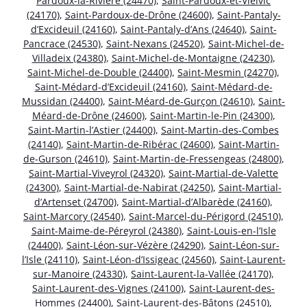
Pardoux-la-Rivière (24470)
,
Saint-Pardoux-et-Vielvic
(24170)
,
Saint-Pardoux-de-Drône (24600)
,
Saint-Pantaly-
d’Excideuil (24160)
,
Saint-Pantaly-d’Ans (24640)
,
Saint-
Pancrace (24530)
,
Saint-Nexans (24520)
,
Saint-Michel-de-
Villadeix (24380)
,
Saint-Michel-de-Montaigne (24230)
,
Saint-Michel-de-Double (24400)
,
Saint-Mesmin (24270)
,
Saint-Médard-d’Excideuil (24160)
,
Saint-Médard-de-
Mussidan (24400)
,
Saint-Méard-de-Gurçon (24610)
,
Saint-
Méard-de-Drône (24600)
,
Saint-Martin-le-Pin (24300)
,
Saint-Martin-l’Astier (24400)
,
Saint-Martin-des-Combes
(24140)
,
Saint-Martin-de-Ribérac (24600)
,
Saint-Martin-
de-Gurson (24610)
,
Saint-Martin-de-Fressengeas (24800)
,
Saint-Martial-Viveyrol (24320)
,
Saint-Martial-de-Valette
(24300)
,
Saint-Martial-de-Nabirat (24250)
,
Saint-Martial-
d’Artenset (24700)
,
Saint-Martial-d’Albarède (24160)
,
Saint-Marcory (24540)
,
Saint-Marcel-du-Périgord (24510)
,
Saint-Maime-de-Péreyrol (24380)
,
Saint-Louis-en-l’Isle
(24400)
,
Saint-Léon-sur-Vézère (24290)
,
Saint-Léon-sur-
l’Isle (24110)
,
Saint-Léon-d’Issigeac (24560)
,
Saint-Laurent-
sur-Manoire (24330)
,
Saint-Laurent-la-Vallée (24170)
,
Saint-Laurent-des-Vignes (24100)
,
Saint-Laurent-des-
Hommes (24400)
,
Saint-Laurent-des-Bâtons (24510)
,