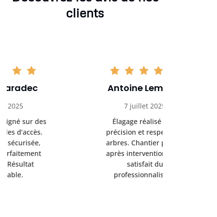
clients
Antoine Lemoine
Pasc
7 juillet 2025
22 
Élagage réalisé avec
Interven
précision et respect des
efficace
arbres. Chantier propre
devenu da
après intervention. Très
sérieux
satisfait du
conseils
professionnalisme.
san