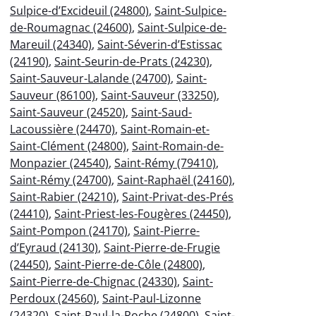
Sulpice-d’Excideuil (24800)
,
Saint-Sulpice-
de-Roumagnac (24600)
,
Saint-Sulpice-de-
Mareuil (24340)
,
Saint-Séverin-d’Estissac
(24190)
,
Saint-Seurin-de-Prats (24230)
,
Saint-Sauveur-Lalande (24700)
,
Saint-
Sauveur (86100)
,
Saint-Sauveur (33250)
,
Saint-Sauveur (24520)
,
Saint-Saud-
Lacoussière (24470)
,
Saint-Romain-et-
Saint-Clément (24800)
,
Saint-Romain-de-
Monpazier (24540)
,
Saint-Rémy (79410)
,
Saint-Rémy (24700)
,
Saint-Raphaël (24160)
,
Saint-Rabier (24210)
,
Saint-Privat-des-Prés
(24410)
,
Saint-Priest-les-Fougères (24450)
,
Saint-Pompon (24170)
,
Saint-Pierre-
d’Eyraud (24130)
,
Saint-Pierre-de-Frugie
(24450)
,
Saint-Pierre-de-Côle (24800)
,
Saint-Pierre-de-Chignac (24330)
,
Saint-
Perdoux (24560)
,
Saint-Paul-Lizonne
(24320)
,
Saint-Paul-la-Roche (24800)
,
Saint-