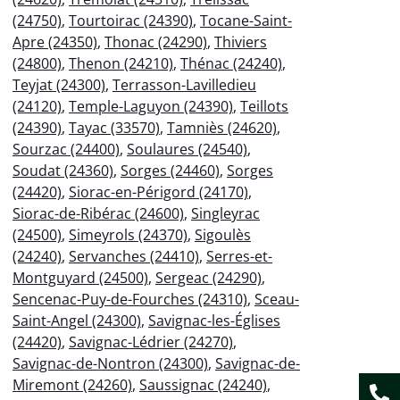
(24750)
,
Tourtoirac (24390)
,
Tocane-Saint-
Apre (24350)
,
Thonac (24290)
,
Thiviers
(24800)
,
Thenon (24210)
,
Thénac (24240)
,
Teyjat (24300)
,
Terrasson-Lavilledieu
(24120)
,
Temple-Laguyon (24390)
,
Teillots
(24390)
,
Tayac (33570)
,
Tamniès (24620)
,
Sourzac (24400)
,
Soulaures (24540)
,
Soudat (24360)
,
Sorges (24460)
,
Sorges
(24420)
,
Siorac-en-Périgord (24170)
,
Siorac-de-Ribérac (24600)
,
Singleyrac
(24500)
,
Simeyrols (24370)
,
Sigoulès
(24240)
,
Servanches (24410)
,
Serres-et-
Montguyard (24500)
,
Sergeac (24290)
,
Sencenac-Puy-de-Fourches (24310)
,
Sceau-
Saint-Angel (24300)
,
Savignac-les-Églises
(24420)
,
Savignac-Lédrier (24270)
,
Savignac-de-Nontron (24300)
,
Savignac-de-
Miremont (24260)
,
Saussignac (24240)
,