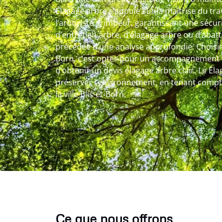
Élagage arbre s’appuie sur la maîtrise du tr
l’arboriste grimpeur, garantissant une sécuri
d’entretien arbre, d’élagage arbre ou d’abat
précédée d’une analyse approfondie. Choisir l
Born, c’est opter pour un accompagnement 
d’obtenir un devis élagage arbre clair. Le Éla
préserver l’environnement, en tenant compte
la ville Blis-et-Born.
Ce que nous offrons