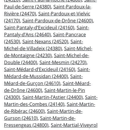
Paul-de-Serre (24380)
,
Saint-Pardoux-la-
Rivière (24470)
,
Saint-Pardoux-et-Vielvic
(24170)
,
Saint-Pardoux-de-Drône (24600)
,
Saint-Pantaly-d’Excideuil (24160)
,
Saint-
Pantaly-d’Ans (24640)
,
Saint-Pancrace
(24530)
,
Saint-Nexans (24520)
,
Saint-
Michel-de-Villadeix (24380)
,
Saint-Michel-
de-Montaigne (24230)
,
Saint-Michel-de-
Double (24400)
,
Saint-Mesmin (24270)
,
Saint-Médard-d’Excideuil (24160)
,
Saint-
Médard-de-Mussidan (24400)
,
Saint-
Méard-de-Gurçon (24610)
,
Saint-Méard-
de-Drône (24600)
,
Saint-Martin-le-Pin
(24300)
,
Saint-Martin-l’Astier (24400)
,
Saint-
Martin-des-Combes (24140)
,
Saint-Martin-
de-Ribérac (24600)
,
Saint-Martin-de-
Gurson (24610)
,
Saint-Martin-de-
Fressengeas (24800)
,
Saint-Martial-Viveyrol