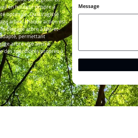
Message
avail en hauteur propre à
té optimale. Qu’il s’agisse
tage arbre, chaque action est
e Élagage arbre à Blis-et-
adapté, permettant
gage arbre vise ainsi à
 des spécificités propres à