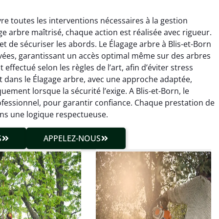
re toutes les interventions nécessaires à la gestion
age arbre maîtrisé, chaque action est réalisée avec rigueur.
t de sécuriser les abords. Le Élagage arbre à Blis-et-Born
ées, garantissant un accès optimal même sur des arbres
ffectué selon les règles de l’art, afin d’éviter stress
ent dans le Élagage arbre, avec une approche adaptée,
hieu Roussel
Julien Caradec
ement lorsque la sécurité l’exige. A Blis-et-Born, le
ofessionnel, pour garantir confiance. Chaque prestation de
 décembre 2025
18 juin 2025
ans une logique respectueuse.
vention propre et
Travail très soigné sur des
cise malgré des
arbres difficiles d’accès.
S
APPELEZ-NOUS
ons compliquées. Le
Intervention sécurisée,
tat est exactement
propre et parfaitement
me à mes attentes.
maîtrisée. Résultat
impeccable.