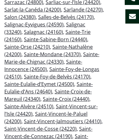
Sarrazac (24800)
,
Sarliac-sur-l’Isle (24420)
,
Sarlat-la-Canéda (24200)
,
Sarlande (24270)
,
Salon (24380)
,
Salles-de-Belvès (24170)
,
Salignac-Eyvigues (24590)
,
Salignac
(33240)
,
Salagnac (24160)
,
Sainte-Trie
(24160)
,
Sainte-Sabine-Born (24440)
,
Sainte-Orse (24210)
,
Sainte-Nathalène
(24200)
,
Sainte-Mondane (24370)
,
Sainte-
Marie-de-Chignac (24330)
,
Sainte-
Innocence (24500)
,
Sainte-Foy-de-Longas
(24510)
,
Sainte-Foy-de-Belvès (24170)
,
Sainte-Eulalie-d’Eymet (24500)
,
Sainte-
Eulalie-d’Ans (24640)
,
Sainte-Croix-de-
Mareuil (24340)
,
Sainte-Croix (24440)
,
Sainte-Alvère (24510)
,
Saint-Vincent-sur-
l’Isle (24420)
,
Saint-Vincent-le-Paluel
(24200)
,
Saint-Vincent-Jalmoutiers (24410)
,
Saint-Vincent-de-Cosse (24220)
,
Saint-
Vincent-de-Connezac (24190)
,
Saint-