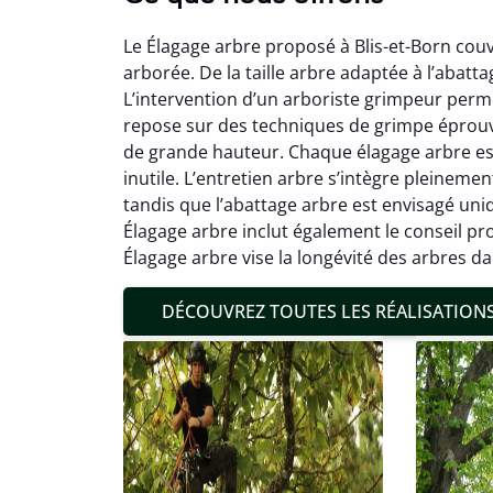
Le Élagage arbre proposé à Blis-et-Born couv
arborée. De la taille arbre adaptée à l’abatt
L’intervention d’un arboriste grimpeur perme
repose sur des techniques de grimpe éprouv
de grande hauteur. Chaque élagage arbre est e
inutile. L’entretien arbre s’intègre pleinem
Mat
tandis que l’abattage arbre est envisagé uniqu
Élagage arbre inclut également le conseil pr
19
Élagage arbre vise la longévité des arbres d
Inter
pré
DÉCOUVREZ TOUTES LES RÉALISATION
conditi
résul
confor