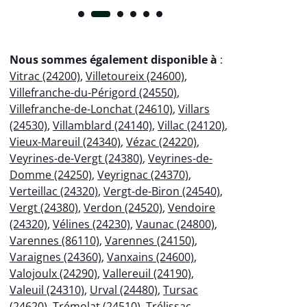
Nous sommes également disponible à
:
Vitrac (24200)
,
Villetoureix (24600)
,
Villefranche-du-Périgord (24550)
,
Villefranche-de-Lonchat (24610)
,
Villars
(24530)
,
Villamblard (24140)
,
Villac (24120)
,
Vieux-Mareuil (24340)
,
Vézac (24220)
,
Veyrines-de-Vergt (24380)
,
Veyrines-de-
Domme (24250)
,
Veyrignac (24370)
,
Verteillac (24320)
,
Vergt-de-Biron (24540)
,
Vergt (24380)
,
Verdon (24520)
,
Vendoire
(24320)
,
Vélines (24230)
,
Vaunac (24800)
,
Varennes (86110)
,
Varennes (24150)
,
Varaignes (24360)
,
Vanxains (24600)
,
Valojoulx (24290)
,
Vallereuil (24190)
,
Valeuil (24310)
,
Urval (24480)
,
Tursac
(24620)
,
Trémolat (24510)
,
Trélissac