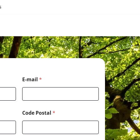
s
E-mail
*
Code Postal
*