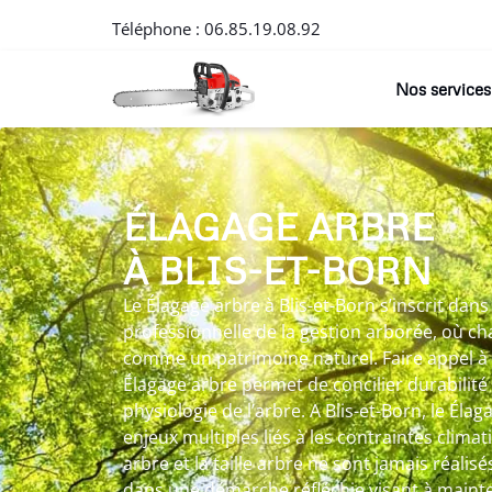
Téléphone :
06.85.19.08.92
Nos services
ÉLAGAGE ARBRE
À BLIS-ET-BORN
Le Élagage arbre à Blis-et-Born s’inscrit da
professionnelle de la gestion arborée, où c
comme un patrimoine naturel. Faire appel à
Élagage arbre permet de concilier durabilité
physiologie de l’arbre. A Blis-et-Born, le Él
enjeux multiples liés à les contraintes climat
arbre et la taille arbre ne sont jamais réalis
dans une démarche réfléchie visant à mainten