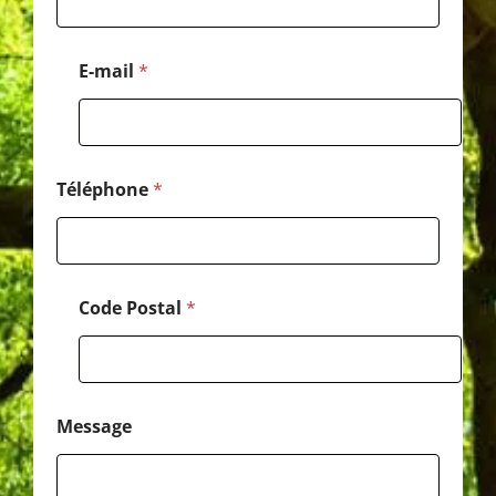
p
h
o
E-mail
*
n
e
E
-
m
a
Téléphone
*
i
l
C
o
d
Code Postal
*
e
Message