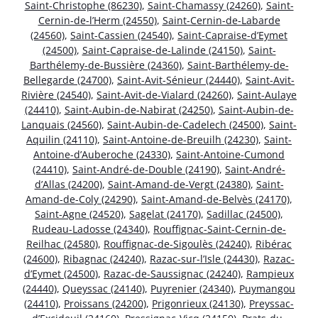
Saint-Christophe (86230)
,
Saint-Chamassy (24260)
,
Saint-
Cernin-de-l’Herm (24550)
,
Saint-Cernin-de-Labarde
(24560)
,
Saint-Cassien (24540)
,
Saint-Capraise-d’Eymet
(24500)
,
Saint-Capraise-de-Lalinde (24150)
,
Saint-
Barthélemy-de-Bussière (24360)
,
Saint-Barthélemy-de-
Bellegarde (24700)
,
Saint-Avit-Sénieur (24440)
,
Saint-Avit-
Rivière (24540)
,
Saint-Avit-de-Vialard (24260)
,
Saint-Aulaye
(24410)
,
Saint-Aubin-de-Nabirat (24250)
,
Saint-Aubin-de-
Lanquais (24560)
,
Saint-Aubin-de-Cadelech (24500)
,
Saint-
Aquilin (24110)
,
Saint-Antoine-de-Breuilh (24230)
,
Saint-
Antoine-d’Auberoche (24330)
,
Saint-Antoine-Cumond
(24410)
,
Saint-André-de-Double (24190)
,
Saint-André-
d’Allas (24200)
,
Saint-Amand-de-Vergt (24380)
,
Saint-
Amand-de-Coly (24290)
,
Saint-Amand-de-Belvès (24170)
,
Saint-Agne (24520)
,
Sagelat (24170)
,
Sadillac (24500)
,
Rudeau-Ladosse (24340)
,
Rouffignac-Saint-Cernin-de-
Reilhac (24580)
,
Rouffignac-de-Sigoulès (24240)
,
Ribérac
(24600)
,
Ribagnac (24240)
,
Razac-sur-l’Isle (24430)
,
Razac-
d’Eymet (24500)
,
Razac-de-Saussignac (24240)
,
Rampieux
(24440)
,
Queyssac (24140)
,
Puyrenier (24340)
,
Puymangou
(24410)
,
Proissans (24200)
,
Prigonrieux (24130)
,
Preyssac-