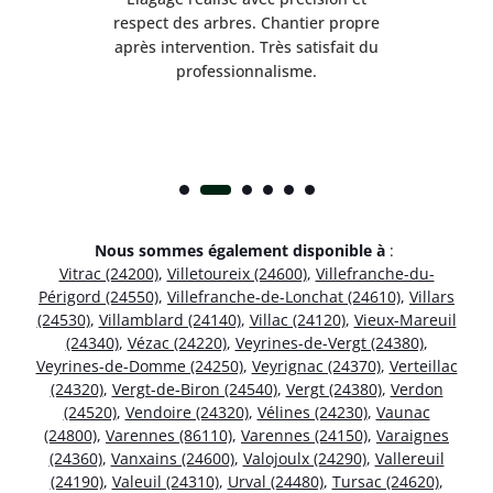
respect des arbres. Chantier propre
nt
après intervention. Très satisfait du
.
professionnalisme.
Nous sommes également disponible à
:
Vitrac (24200)
,
Villetoureix (24600)
,
Villefranche-du-
Périgord (24550)
,
Villefranche-de-Lonchat (24610)
,
Villars
(24530)
,
Villamblard (24140)
,
Villac (24120)
,
Vieux-Mareuil
(24340)
,
Vézac (24220)
,
Veyrines-de-Vergt (24380)
,
Veyrines-de-Domme (24250)
,
Veyrignac (24370)
,
Verteillac
(24320)
,
Vergt-de-Biron (24540)
,
Vergt (24380)
,
Verdon
(24520)
,
Vendoire (24320)
,
Vélines (24230)
,
Vaunac
(24800)
,
Varennes (86110)
,
Varennes (24150)
,
Varaignes
(24360)
,
Vanxains (24600)
,
Valojoulx (24290)
,
Vallereuil
(24190)
,
Valeuil (24310)
,
Urval (24480)
,
Tursac (24620)
,