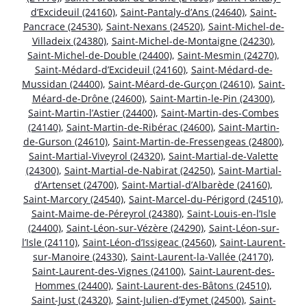
d’Excideuil (24160)
,
Saint-Pantaly-d’Ans (24640)
,
Saint-
Pancrace (24530)
,
Saint-Nexans (24520)
,
Saint-Michel-de-
Villadeix (24380)
,
Saint-Michel-de-Montaigne (24230)
,
Saint-Michel-de-Double (24400)
,
Saint-Mesmin (24270)
,
Saint-Médard-d’Excideuil (24160)
,
Saint-Médard-de-
Mussidan (24400)
,
Saint-Méard-de-Gurçon (24610)
,
Saint-
Méard-de-Drône (24600)
,
Saint-Martin-le-Pin (24300)
,
Saint-Martin-l’Astier (24400)
,
Saint-Martin-des-Combes
(24140)
,
Saint-Martin-de-Ribérac (24600)
,
Saint-Martin-
de-Gurson (24610)
,
Saint-Martin-de-Fressengeas (24800)
,
Saint-Martial-Viveyrol (24320)
,
Saint-Martial-de-Valette
(24300)
,
Saint-Martial-de-Nabirat (24250)
,
Saint-Martial-
d’Artenset (24700)
,
Saint-Martial-d’Albarède (24160)
,
Saint-Marcory (24540)
,
Saint-Marcel-du-Périgord (24510)
,
Saint-Maime-de-Péreyrol (24380)
,
Saint-Louis-en-l’Isle
(24400)
,
Saint-Léon-sur-Vézère (24290)
,
Saint-Léon-sur-
l’Isle (24110)
,
Saint-Léon-d’Issigeac (24560)
,
Saint-Laurent-
sur-Manoire (24330)
,
Saint-Laurent-la-Vallée (24170)
,
Saint-Laurent-des-Vignes (24100)
,
Saint-Laurent-des-
Hommes (24400)
,
Saint-Laurent-des-Bâtons (24510)
,
Saint-Just (24320)
,
Saint-Julien-d’Eymet (24500)
,
Saint-