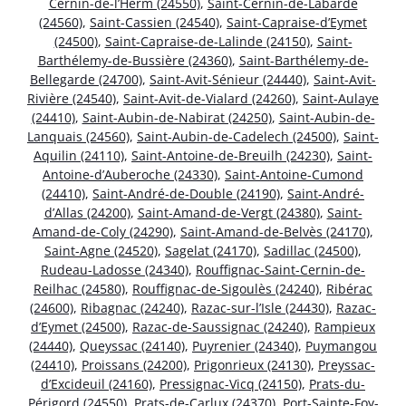
Cernin-de-l’Herm (24550)
,
Saint-Cernin-de-Labarde
(24560)
,
Saint-Cassien (24540)
,
Saint-Capraise-d’Eymet
(24500)
,
Saint-Capraise-de-Lalinde (24150)
,
Saint-
Barthélemy-de-Bussière (24360)
,
Saint-Barthélemy-de-
Bellegarde (24700)
,
Saint-Avit-Sénieur (24440)
,
Saint-Avit-
Rivière (24540)
,
Saint-Avit-de-Vialard (24260)
,
Saint-Aulaye
(24410)
,
Saint-Aubin-de-Nabirat (24250)
,
Saint-Aubin-de-
Lanquais (24560)
,
Saint-Aubin-de-Cadelech (24500)
,
Saint-
Aquilin (24110)
,
Saint-Antoine-de-Breuilh (24230)
,
Saint-
Antoine-d’Auberoche (24330)
,
Saint-Antoine-Cumond
(24410)
,
Saint-André-de-Double (24190)
,
Saint-André-
d’Allas (24200)
,
Saint-Amand-de-Vergt (24380)
,
Saint-
Amand-de-Coly (24290)
,
Saint-Amand-de-Belvès (24170)
,
Saint-Agne (24520)
,
Sagelat (24170)
,
Sadillac (24500)
,
Rudeau-Ladosse (24340)
,
Rouffignac-Saint-Cernin-de-
Reilhac (24580)
,
Rouffignac-de-Sigoulès (24240)
,
Ribérac
(24600)
,
Ribagnac (24240)
,
Razac-sur-l’Isle (24430)
,
Razac-
d’Eymet (24500)
,
Razac-de-Saussignac (24240)
,
Rampieux
(24440)
,
Queyssac (24140)
,
Puyrenier (24340)
,
Puymangou
(24410)
,
Proissans (24200)
,
Prigonrieux (24130)
,
Preyssac-
d’Excideuil (24160)
,
Pressignac-Vicq (24150)
,
Prats-du-
Périgord (24550)
,
Prats-de-Carlux (24370)
,
Port-Sainte-Foy-