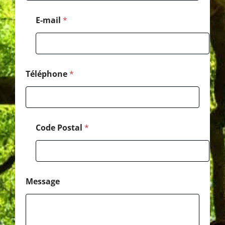
h
o
E-mail
*
n
e
N
o
m
*
Téléphone
*
Code Postal
*
Message