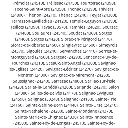
Trémolat (24510)
,
Trélissac (24750)
,
Tourtoirac (24390)
,
Tocane-Saint-Apre (24350)
,
Thonac (24290)
,
Thiviers
(24800)
,
Thenon (24210)
,
Thénac (24240)
,
Teyjat (24300)
,
Terrasson-Lavilledieu (24120)
,
Temple-Laguyon (24390)
,
Teillots (24390)
,
Tayac (33570)
,
Tamniès (24620)
,
Sourzac
(24400)
,
Soulaures (24540)
,
Soudat (24360)
,
Sorges
(24460)
,
Sorges (24420)
,
Siorac-en-Périgord (24170)
,
Siorac-de-Ribérac (24600)
,
Singleyrac (24500)
,
Simeyrols
(24370)
,
Sigoulès (24240)
,
Servanches (24410)
,
Serres-et-
Montguyard (24500)
,
Sergeac (24290)
,
Sencenac-Puy-de-
Fourches (24310)
,
Sceau-Saint-Angel (24300)
,
Savignac-
les-Églises (24420)
,
Savignac-Lédrier (24270)
,
Savignac-de-
Nontron (24300)
,
Savignac-de-Miremont (24260)
,
Saussignac (24240)
,
Sarrazac (24800)
,
Sarliac-sur-l’Isle
(24420)
,
Sarlat-la-Canéda (24200)
,
Sarlande (24270)
,
Salon
(24380)
,
Salles-de-Belvès (24170)
,
Salignac-Eyvigues
(24590)
,
Salignac (33240)
,
Salagnac (24160)
,
Sainte-Trie
(24160)
,
Sainte-Sabine-Born (24440)
,
Sainte-Orse (24210)
,
Sainte-Nathalène (24200)
,
Sainte-Mondane (24370)
,
Sainte-Marie-de-Chignac (24330)
,
Sainte-Innocence
(24500)
,
Sainte-Foy-de-Longas (24510)
,
Sainte-Foy-de-