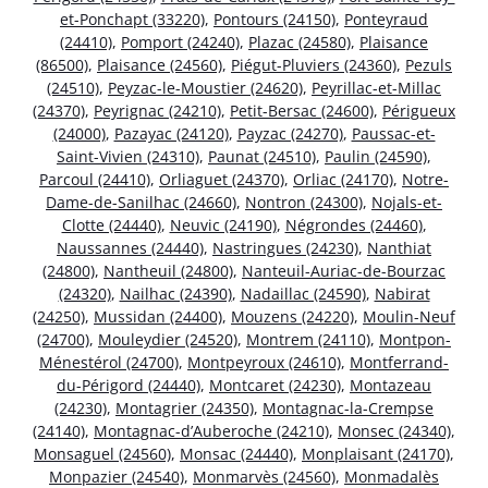
et-Ponchapt (33220)
,
Pontours (24150)
,
Ponteyraud
(24410)
,
Pomport (24240)
,
Plazac (24580)
,
Plaisance
(86500)
,
Plaisance (24560)
,
Piégut-Pluviers (24360)
,
Pezuls
(24510)
,
Peyzac-le-Moustier (24620)
,
Peyrillac-et-Millac
(24370)
,
Peyrignac (24210)
,
Petit-Bersac (24600)
,
Périgueux
(24000)
,
Pazayac (24120)
,
Payzac (24270)
,
Paussac-et-
Saint-Vivien (24310)
,
Paunat (24510)
,
Paulin (24590)
,
Parcoul (24410)
,
Orliaguet (24370)
,
Orliac (24170)
,
Notre-
Dame-de-Sanilhac (24660)
,
Nontron (24300)
,
Nojals-et-
Clotte (24440)
,
Neuvic (24190)
,
Négrondes (24460)
,
Naussannes (24440)
,
Nastringues (24230)
,
Nanthiat
(24800)
,
Nantheuil (24800)
,
Nanteuil-Auriac-de-Bourzac
(24320)
,
Nailhac (24390)
,
Nadaillac (24590)
,
Nabirat
(24250)
,
Mussidan (24400)
,
Mouzens (24220)
,
Moulin-Neuf
(24700)
,
Mouleydier (24520)
,
Montrem (24110)
,
Montpon-
Ménestérol (24700)
,
Montpeyroux (24610)
,
Montferrand-
du-Périgord (24440)
,
Montcaret (24230)
,
Montazeau
(24230)
,
Montagrier (24350)
,
Montagnac-la-Crempse
(24140)
,
Montagnac-d’Auberoche (24210)
,
Monsec (24340)
,
Monsaguel (24560)
,
Monsac (24440)
,
Monplaisant (24170)
,
Monpazier (24540)
,
Monmarvès (24560)
,
Monmadalès