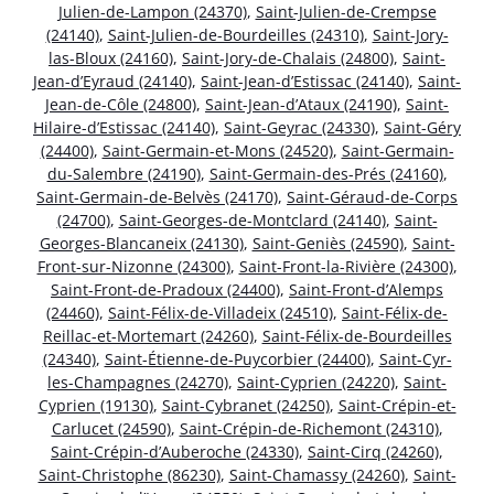
Julien-de-Lampon (24370)
,
Saint-Julien-de-Crempse
(24140)
,
Saint-Julien-de-Bourdeilles (24310)
,
Saint-Jory-
las-Bloux (24160)
,
Saint-Jory-de-Chalais (24800)
,
Saint-
Jean-d’Eyraud (24140)
,
Saint-Jean-d’Estissac (24140)
,
Saint-
Jean-de-Côle (24800)
,
Saint-Jean-d’Ataux (24190)
,
Saint-
Hilaire-d’Estissac (24140)
,
Saint-Geyrac (24330)
,
Saint-Géry
(24400)
,
Saint-Germain-et-Mons (24520)
,
Saint-Germain-
du-Salembre (24190)
,
Saint-Germain-des-Prés (24160)
,
Saint-Germain-de-Belvès (24170)
,
Saint-Géraud-de-Corps
(24700)
,
Saint-Georges-de-Montclard (24140)
,
Saint-
Georges-Blancaneix (24130)
,
Saint-Geniès (24590)
,
Saint-
Front-sur-Nizonne (24300)
,
Saint-Front-la-Rivière (24300)
,
Saint-Front-de-Pradoux (24400)
,
Saint-Front-d’Alemps
(24460)
,
Saint-Félix-de-Villadeix (24510)
,
Saint-Félix-de-
Reillac-et-Mortemart (24260)
,
Saint-Félix-de-Bourdeilles
(24340)
,
Saint-Étienne-de-Puycorbier (24400)
,
Saint-Cyr-
les-Champagnes (24270)
,
Saint-Cyprien (24220)
,
Saint-
Cyprien (19130)
,
Saint-Cybranet (24250)
,
Saint-Crépin-et-
Carlucet (24590)
,
Saint-Crépin-de-Richemont (24310)
,
Saint-Crépin-d’Auberoche (24330)
,
Saint-Cirq (24260)
,
Saint-Christophe (86230)
,
Saint-Chamassy (24260)
,
Saint-