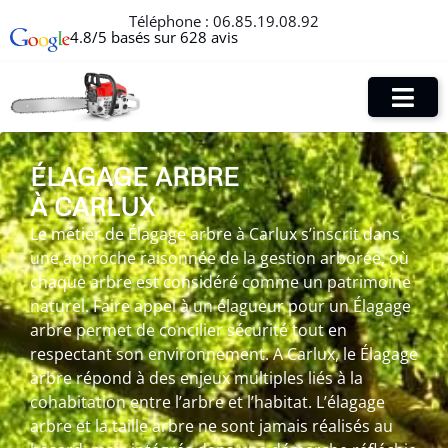
Téléphone :
06.85.19.08.92
4.8/5 basés sur 628 avis
ÉLAGAGE ARBRE
À CARLUX
Le métier de Élagage arbre à Carlux s’inscrit dans
une approche raisonnée de la gestion arborée, où
chaque arbre est considéré comme un patrimoine
naturel. Faire appel à un élagueur pour un Élagage
arbre permet de concilier sécurité tout en
respectant son environnement. A Carlux, le Élagage
arbre répond à des enjeux multiples liés à la
cohabitation entre l’arbre et l’habitat. L’élagage
arbre et la taille arbre ne sont jamais réalisés au