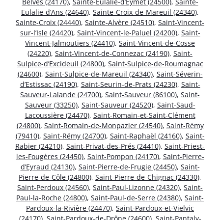
Belvès (24170)
,
Sainte-Eulalie-d’Eymet (24500)
,
Sainte-
Eulalie-d’Ans (24640)
,
Sainte-Croix-de-Mareuil (24340)
,
Sainte-Croix (24440)
,
Sainte-Alvère (24510)
,
Saint-Vincent-
sur-l’Isle (24420)
,
Saint-Vincent-le-Paluel (24200)
,
Saint-
Vincent-Jalmoutiers (24410)
,
Saint-Vincent-de-Cosse
(24220)
,
Saint-Vincent-de-Connezac (24190)
,
Saint-
Sulpice-d’Excideuil (24800)
,
Saint-Sulpice-de-Roumagnac
(24600)
,
Saint-Sulpice-de-Mareuil (24340)
,
Saint-Séverin-
d’Estissac (24190)
,
Saint-Seurin-de-Prats (24230)
,
Saint-
Sauveur-Lalande (24700)
,
Saint-Sauveur (86100)
,
Saint-
Sauveur (33250)
,
Saint-Sauveur (24520)
,
Saint-Saud-
Lacoussière (24470)
,
Saint-Romain-et-Saint-Clément
(24800)
,
Saint-Romain-de-Monpazier (24540)
,
Saint-Rémy
(79410)
,
Saint-Rémy (24700)
,
Saint-Raphaël (24160)
,
Saint-
Rabier (24210)
,
Saint-Privat-des-Prés (24410)
,
Saint-Priest-
les-Fougères (24450)
,
Saint-Pompon (24170)
,
Saint-Pierre-
d’Eyraud (24130)
,
Saint-Pierre-de-Frugie (24450)
,
Saint-
Pierre-de-Côle (24800)
,
Saint-Pierre-de-Chignac (24330)
,
Saint-Perdoux (24560)
,
Saint-Paul-Lizonne (24320)
,
Saint-
Paul-la-Roche (24800)
,
Saint-Paul-de-Serre (24380)
,
Saint-
Pardoux-la-Rivière (24470)
,
Saint-Pardoux-et-Vielvic
(24170)
,
Saint-Pardoux-de-Drône (24600)
,
Saint-Pantaly-