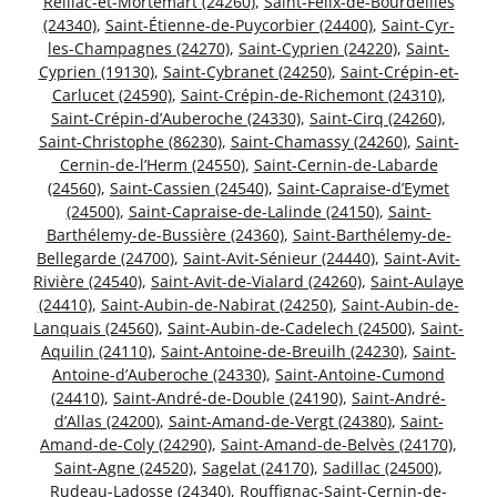
Reillac-et-Mortemart (24260)
,
Saint-Félix-de-Bourdeilles
(24340)
,
Saint-Étienne-de-Puycorbier (24400)
,
Saint-Cyr-
les-Champagnes (24270)
,
Saint-Cyprien (24220)
,
Saint-
Cyprien (19130)
,
Saint-Cybranet (24250)
,
Saint-Crépin-et-
Carlucet (24590)
,
Saint-Crépin-de-Richemont (24310)
,
Saint-Crépin-d’Auberoche (24330)
,
Saint-Cirq (24260)
,
Saint-Christophe (86230)
,
Saint-Chamassy (24260)
,
Saint-
Cernin-de-l’Herm (24550)
,
Saint-Cernin-de-Labarde
(24560)
,
Saint-Cassien (24540)
,
Saint-Capraise-d’Eymet
(24500)
,
Saint-Capraise-de-Lalinde (24150)
,
Saint-
Barthélemy-de-Bussière (24360)
,
Saint-Barthélemy-de-
Bellegarde (24700)
,
Saint-Avit-Sénieur (24440)
,
Saint-Avit-
Rivière (24540)
,
Saint-Avit-de-Vialard (24260)
,
Saint-Aulaye
(24410)
,
Saint-Aubin-de-Nabirat (24250)
,
Saint-Aubin-de-
Lanquais (24560)
,
Saint-Aubin-de-Cadelech (24500)
,
Saint-
Aquilin (24110)
,
Saint-Antoine-de-Breuilh (24230)
,
Saint-
Antoine-d’Auberoche (24330)
,
Saint-Antoine-Cumond
(24410)
,
Saint-André-de-Double (24190)
,
Saint-André-
d’Allas (24200)
,
Saint-Amand-de-Vergt (24380)
,
Saint-
Amand-de-Coly (24290)
,
Saint-Amand-de-Belvès (24170)
,
Saint-Agne (24520)
,
Sagelat (24170)
,
Sadillac (24500)
,
Rudeau-Ladosse (24340)
,
Rouffignac-Saint-Cernin-de-