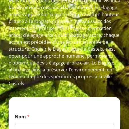
mais intégrés dans une démarche réfléchie visant à
favoriser une croissance harmonieuse. Le Élagage
arbre s’appuie sur la maîtrise du travail en hauteur
propre à l’arboriste grimpeur, garantissant des
interventions précises. Qu’il s’agisse d’entretien
arbre, d’élagage arbre ou d’abattage arbre, chaque
action est précédée d’une lecture attentive de la
structure. Choisir le Élagage arbre à Castels, c’est
opter pour une approche humaine, permettant
d’obtenir un devis élagage arbre clair. Le Élagage
arbre vise ainsi à préserver l’environnement, en
tenant compte des spécificités propres à la ville
Castels.
*
Nom
*
*
*