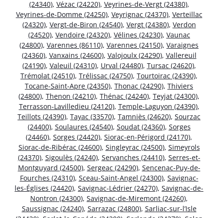
(24340)
,
Vézac (24220)
,
Veyrines-de-Vergt (24380)
,
Veyrines-de-Domme (24250)
,
Veyrignac (24370)
,
Verteillac
(24320)
,
Vergt-de-Biron (24540)
,
Vergt (24380)
,
Verdon
(24520)
,
Vendoire (24320)
,
Vélines (24230)
,
Vaunac
(24800)
,
Varennes (86110)
,
Varennes (24150)
,
Varaignes
(24360)
,
Vanxains (24600)
,
Valojoulx (24290)
,
Vallereuil
(24190)
,
Valeuil (24310)
,
Urval (24480)
,
Tursac (24620)
,
Trémolat (24510)
,
Trélissac (24750)
,
Tourtoirac (24390)
,
Tocane-Saint-Apre (24350)
,
Thonac (24290)
,
Thiviers
(24800)
,
Thenon (24210)
,
Thénac (24240)
,
Teyjat (24300)
,
Terrasson-Lavilledieu (24120)
,
Temple-Laguyon (24390)
,
Teillots (24390)
,
Tayac (33570)
,
Tamniès (24620)
,
Sourzac
(24400)
,
Soulaures (24540)
,
Soudat (24360)
,
Sorges
(24460)
,
Sorges (24420)
,
Siorac-en-Périgord (24170)
,
Siorac-de-Ribérac (24600)
,
Singleyrac (24500)
,
Simeyrols
(24370)
,
Sigoulès (24240)
,
Servanches (24410)
,
Serres-et-
Montguyard (24500)
,
Sergeac (24290)
,
Sencenac-Puy-de-
Fourches (24310)
,
Sceau-Saint-Angel (24300)
,
Savignac-
les-Églises (24420)
,
Savignac-Lédrier (24270)
,
Savignac-de-
Nontron (24300)
,
Savignac-de-Miremont (24260)
,
Saussignac (24240)
,
Sarrazac (24800)
,
Sarliac-sur-l’Isle