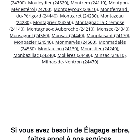
(24700)
,
Mouleydier (24520)
,
Montrem (24110)
,
Montpon-
Ménestérol (24700)
,
Montpeyroux (24610)
,
Montferrand-
du-Périgord (24440)
,
Montcaret (24230)
,
Montazeau
(24230)
,
Montagrier (24350)
,
Montagnac-la-Crempse
(24140)
,
Montagnac-d’Auberoche (24210)
,
Monsec (24340)
,
Monsaguel (24560)
,
Monsac (24440)
,
Monplaisant (24170)
,
Monpazier (24540)
,
Monmarvès (24560)
,
Monmadalès
(24560)
,
Monfaucon (24130)
,
Monestier (24240)
,
Monbazillac (24240)
,
Molières (24480)
,
Minzac (24610)
,
Milhac-de-Nontron (24470)
Si vous avez besoin de Élagage arbre,
faites appel à nos services.