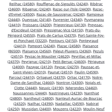
Reilhac (24580)
,
Rouffignac-de-Sigoulès (24240)
,
Ribérac
(24600)
,
Ribagnac (24240)
,
Razac-sur-l’Isle (24430)
,
Razac-
d’Eymet (24500)
,
Razac-de-Saussignac (24240)
,
Rampieux
(24440)
,
Queyssac (24140)
,
Puyrenier (24340)
,
Puymangou
(24410)
,
Proissans (24200)
,
Prigonrieux (24130)
,
Preyssac-
d’Excideuil (24160)
,
Pressignac-Vicq (24150)
,
Prats-du-
Périgord (24550)
,
Prats-de-Carlux (24370)
,
Port-Sainte-Foy-
et-Ponchapt (33220)
,
Pontours (24150)
,
Ponteyraud
(24410)
,
Pomport (24240)
,
Plazac (24580)
,
Plaisance
(86500)
,
Plaisance (24560)
,
Piégut-Pluviers (24360)
,
Pezuls
(24510)
,
Peyzac-le-Moustier (24620)
,
Peyrillac-et-Millac
(24370)
,
Peyrignac (24210)
,
Petit-Bersac (24600)
,
Périgueux
(24000)
,
Pazayac (24120)
,
Payzac (24270)
,
Paussac-et-
Saint-Vivien (24310)
,
Paunat (24510)
,
Paulin (24590)
,
Parcoul (24410)
,
Orliaguet (24370)
,
Orliac (24170)
,
Notre-
Dame-de-Sanilhac (24660)
,
Nontron (24300)
,
Nojals-et-
Clotte (24440)
,
Neuvic (24190)
,
Négrondes (24460)
,
Naussannes (24440)
,
Nastringues (24230)
,
Nanthiat
(24800)
,
Nantheuil (24800)
,
Nanteuil-Auriac-de-Bourzac
(24320)
,
Nailhac (24390)
,
Nadaillac (24590)
,
Nabirat
(24250)
,
Mussidan (24400)
,
Mouzens (24220)
,
Moulin-Neuf