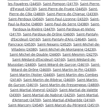
les-Fougères (24450)
,
Saint-Pompon (24170)
,
Saint-Pierre-
d’Eyraud (24130)
,
Saint-Pierre-de-Frugie (24450)
,
Saint-
Pierre-de-Côle (24800)
,
Saint-Pierre-de-Chignac (24330)
,
Saint-Perdoux (24560)
,
Saint-Paul-Lizonne (24320)
,
Saint-
Paul-la-Roche (24800)
,
Saint-Paul-de-Serre (24380)
,
Saint-
Pardoux-la-Rivière (24470)
,
Saint-Pardoux-et-Vielvic
(24170)
,
Saint-Pardoux-de-Drône (24600)
,
Saint-Pantaly-
d’Excideuil (24160)
,
Saint-Pantaly-d’Ans (24640)
,
Saint-
Pancrace (24530)
,
Saint-Nexans (24520)
,
Saint-Michel-de-
Villadeix (24380)
,
Saint-Michel-de-Montaigne (24230)
,
Saint-Michel-de-Double (24400)
,
Saint-Mesmin (24270)
,
Saint-Médard-d’Excideuil (24160)
,
Saint-Médard-de-
Mussidan (24400)
,
Saint-Méard-de-Gurçon (24610)
,
Saint-
Méard-de-Drône (24600)
,
Saint-Martin-le-Pin (24300)
,
Saint-Martin-l’Astier (24400)
,
Saint-Martin-des-Combes
(24140)
,
Saint-Martin-de-Ribérac (24600)
,
Saint-Martin-
de-Gurson (24610)
,
Saint-Martin-de-Fressengeas (24800)
,
Saint-Martial-Viveyrol (24320)
,
Saint-Martial-de-Valette
(24300)
,
Saint-Martial-de-Nabirat (24250)
,
Saint-Martial-
d’Artenset (24700)
,
Saint-Martial-d’Albarède (24160)
,
Saint-Marcory (24540)
,
Saint-Marcel-du-Périgord (24510)
,