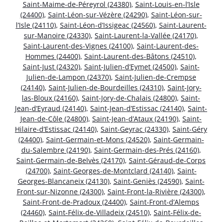
Saint-Maime-de-Péreyrol (24380)
,
Saint-Louis-en-l’Isle
(24400)
,
Saint-Léon-sur-Vézère (24290)
,
Saint-Léon-sur-
l’Isle (24110)
,
Saint-Léon-d’Issigeac (24560)
,
Saint-Laurent-
sur-Manoire (24330)
,
Saint-Laurent-la-Vallée (24170)
,
Saint-Laurent-des-Vignes (24100)
,
Saint-Laurent-des-
Hommes (24400)
,
Saint-Laurent-des-Bâtons (24510)
,
Saint-Just (24320)
,
Saint-Julien-d’Eymet (24500)
,
Saint-
Julien-de-Lampon (24370)
,
Saint-Julien-de-Crempse
(24140)
,
Saint-Julien-de-Bourdeilles (24310)
,
Saint-Jory-
las-Bloux (24160)
,
Saint-Jory-de-Chalais (24800)
,
Saint-
Jean-d’Eyraud (24140)
,
Saint-Jean-d’Estissac (24140)
,
Saint-
Jean-de-Côle (24800)
,
Saint-Jean-d’Ataux (24190)
,
Saint-
Hilaire-d’Estissac (24140)
,
Saint-Geyrac (24330)
,
Saint-Géry
(24400)
,
Saint-Germain-et-Mons (24520)
,
Saint-Germain-
du-Salembre (24190)
,
Saint-Germain-des-Prés (24160)
,
Saint-Germain-de-Belvès (24170)
,
Saint-Géraud-de-Corps
(24700)
,
Saint-Georges-de-Montclard (24140)
,
Saint-
Georges-Blancaneix (24130)
,
Saint-Geniès (24590)
,
Saint-
Front-sur-Nizonne (24300)
,
Saint-Front-la-Rivière (24300)
,
Saint-Front-de-Pradoux (24400)
,
Saint-Front-d’Alemps
(24460)
,
Saint-Félix-de-Villadeix (24510)
,
Saint-Félix-de-