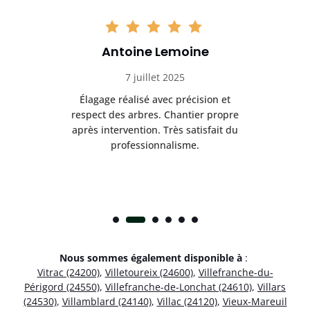
Antoine Lemoine
7 juillet 2025
es
Élagage réalisé avec précision et
Int
respect des arbres. Chantier propre
nt
après intervention. Très satisfait du
.
professionnalisme.
Nous sommes également disponible à
:
Vitrac (24200)
,
Villetoureix (24600)
,
Villefranche-du-
Périgord (24550)
,
Villefranche-de-Lonchat (24610)
,
Villars
(24530)
,
Villamblard (24140)
,
Villac (24120)
,
Vieux-Mareuil