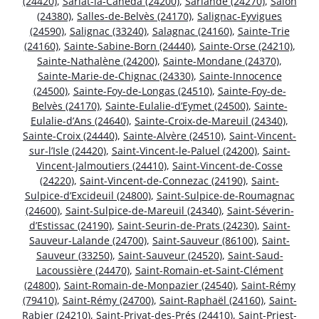
(24420)
,
Sarlat-la-Canéda (24200)
,
Sarlande (24270)
,
Salon
(24380)
,
Salles-de-Belvès (24170)
,
Salignac-Eyvigues
(24590)
,
Salignac (33240)
,
Salagnac (24160)
,
Sainte-Trie
(24160)
,
Sainte-Sabine-Born (24440)
,
Sainte-Orse (24210)
,
Sainte-Nathalène (24200)
,
Sainte-Mondane (24370)
,
Sainte-Marie-de-Chignac (24330)
,
Sainte-Innocence
(24500)
,
Sainte-Foy-de-Longas (24510)
,
Sainte-Foy-de-
Belvès (24170)
,
Sainte-Eulalie-d’Eymet (24500)
,
Sainte-
Eulalie-d’Ans (24640)
,
Sainte-Croix-de-Mareuil (24340)
,
Sainte-Croix (24440)
,
Sainte-Alvère (24510)
,
Saint-Vincent-
sur-l’Isle (24420)
,
Saint-Vincent-le-Paluel (24200)
,
Saint-
Vincent-Jalmoutiers (24410)
,
Saint-Vincent-de-Cosse
(24220)
,
Saint-Vincent-de-Connezac (24190)
,
Saint-
Sulpice-d’Excideuil (24800)
,
Saint-Sulpice-de-Roumagnac
(24600)
,
Saint-Sulpice-de-Mareuil (24340)
,
Saint-Séverin-
d’Estissac (24190)
,
Saint-Seurin-de-Prats (24230)
,
Saint-
Sauveur-Lalande (24700)
,
Saint-Sauveur (86100)
,
Saint-
Sauveur (33250)
,
Saint-Sauveur (24520)
,
Saint-Saud-
Lacoussière (24470)
,
Saint-Romain-et-Saint-Clément
(24800)
,
Saint-Romain-de-Monpazier (24540)
,
Saint-Rémy
(79410)
,
Saint-Rémy (24700)
,
Saint-Raphaël (24160)
,
Saint-
Rabier (24210)
,
Saint-Privat-des-Prés (24410)
,
Saint-Priest-