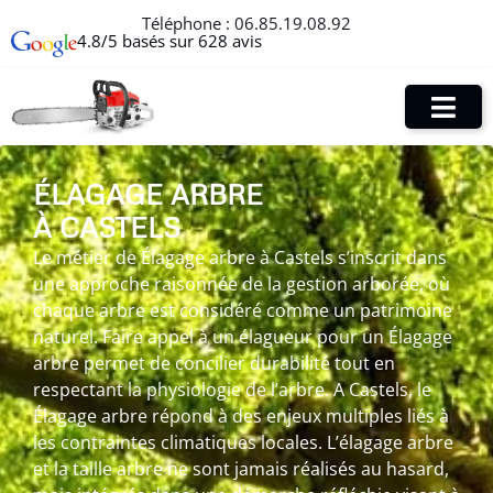
Téléphone :
06.85.19.08.92
4.8/5 basés sur 628 avis
ÉLAGAGE ARBRE
À CASTELS
Le métier de Élagage arbre à Castels s’inscrit dans
une approche raisonnée de la gestion arborée, où
chaque arbre est considéré comme un patrimoine
naturel. Faire appel à un élagueur pour un Élagage
arbre permet de concilier durabilité tout en
respectant la physiologie de l’arbre. A Castels, le
Élagage arbre répond à des enjeux multiples liés à
les contraintes climatiques locales. L’élagage arbre
et la taille arbre ne sont jamais réalisés au hasard,