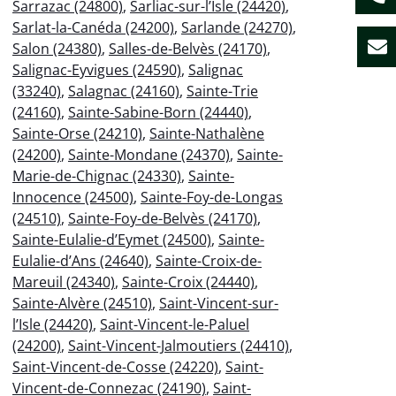
Sarrazac (24800)
,
Sarliac-sur-l’Isle (24420)
,
Sarlat-la-Canéda (24200)
,
Sarlande (24270)
,
Salon (24380)
,
Salles-de-Belvès (24170)
,
Salignac-Eyvigues (24590)
,
Salignac
(33240)
,
Salagnac (24160)
,
Sainte-Trie
(24160)
,
Sainte-Sabine-Born (24440)
,
Sainte-Orse (24210)
,
Sainte-Nathalène
(24200)
,
Sainte-Mondane (24370)
,
Sainte-
Marie-de-Chignac (24330)
,
Sainte-
Innocence (24500)
,
Sainte-Foy-de-Longas
(24510)
,
Sainte-Foy-de-Belvès (24170)
,
Sainte-Eulalie-d’Eymet (24500)
,
Sainte-
Eulalie-d’Ans (24640)
,
Sainte-Croix-de-
Mareuil (24340)
,
Sainte-Croix (24440)
,
Sainte-Alvère (24510)
,
Saint-Vincent-sur-
l’Isle (24420)
,
Saint-Vincent-le-Paluel
(24200)
,
Saint-Vincent-Jalmoutiers (24410)
,
Saint-Vincent-de-Cosse (24220)
,
Saint-
Vincent-de-Connezac (24190)
,
Saint-