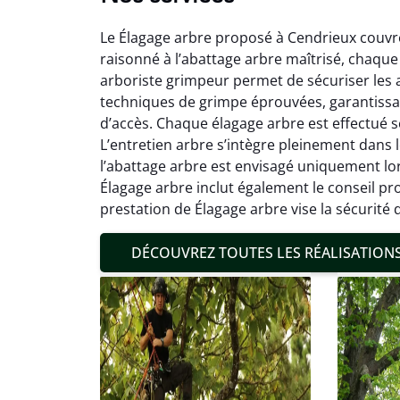
Le Élagage arbre proposé à Cendrieux couvre 
raisonné à l’abattage arbre maîtrisé, chaque 
arboriste grimpeur permet de sécuriser les 
techniques de grimpe éprouvées, garantissan
d’accès. Chaque élagage arbre est effectué sel
L’entretien arbre s’intègre pleinement dans 
Mat
l’abattage arbre est envisagé uniquement lors
Élagage arbre inclut également le conseil p
19
prestation de Élagage arbre vise la sécurité
Inter
pré
DÉCOUVREZ TOUTES LES RÉALISATION
conditi
résul
confor