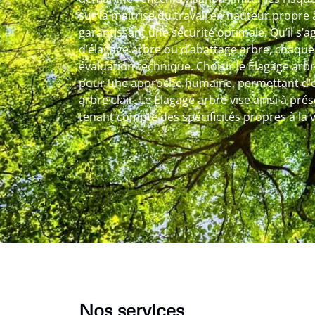
sur la maîtrise du travail en hauteur propre 
garantissant une sécurité optimale. Qu’il s’ag
d’élagage arbre ou d’abattage arbre, chaque
évaluation technique. Choisir le Élagage arbr
pour une approche humaine, permettant d’o
arbre clair. Le Élagage arbre vise ainsi à pr
tenant compte des spécificités propres à la v
Nos services