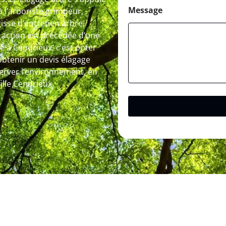
Message
à l’arboriste grimpeur,
isse d’entretien arbre,
 action est précédée d’une
e à Cendrieux, c’est opter
btenir un devis élagage
éserver l’environnement, en
ille Cendrieux.