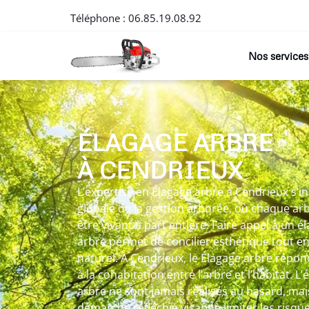
Téléphone :
06.85.19.08.92
Nos services
ÉLAGAGE ARBRE
À CENDRIEUX
L’expertise en Élagage arbre à Cendrieux s’i
globale de la gestion arborée, où chaque a
être vivant à part entière. Faire appel à un 
arbre permet de concilier esthétique tout en
naturel. A Cendrieux, le Élagage arbre répond
à la cohabitation entre l’arbre et l’habitat. L’é
arbre ne sont jamais réalisés au hasard, ma
démarche réfléchie visant à limiter les risqu