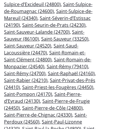
Sulpice-d’Excideuil (24800)
,
Saint-Sulpice-
de-Roumagnac (24600)
,
Saint-Sulpice-de-
Mareuil (24340)
,
Saint-Séverin-d’Estissac
(24190)
,
Saint-Seurin-de-Prats (24230)
,
Saint-Sauveur-Lalande (24700)
,
Saint-
Sauveur (86100)
,
Saint-Sauveur (33250)
,
Saint-Sauveur (24520)
,
Saint-Saud-
Lacoussière (24470)
,
Saint-Romain-et-
Saint-Clément (24800)
,
Saint-Romain-de-
Monpazier (24540)
,
Saint-Rémy (79410)
,
Saint-Rémy (24700)
,
Saint-Raphaël (24160)
,
Saint-Rabier (24210)
,
Saint-Privat-des-Prés
(24410)
,
Saint-Priest-les-Fougères (24450)
,
Saint-Pompon (24170)
,
Saint-Pierre-
d’Eyraud (24130)
,
Saint-Pierre-de-Frugie
(24450)
,
Saint-Pierre-de-Côle (24800)
,
Saint-Pierre-de-Chignac (24330)
,
Saint-
Perdoux (24560)
,
Saint-Paul-Lizonne
(24320)
,
Saint-Paul-la-Roche (24800)
,
Saint-