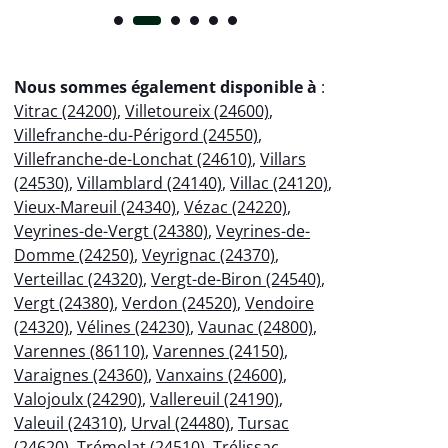
Nous sommes également disponible à
:
Vitrac (24200)
,
Villetoureix (24600)
,
Villefranche-du-Périgord (24550)
,
Villefranche-de-Lonchat (24610)
,
Villars
(24530)
,
Villamblard (24140)
,
Villac (24120)
,
Vieux-Mareuil (24340)
,
Vézac (24220)
,
Veyrines-de-Vergt (24380)
,
Veyrines-de-
Domme (24250)
,
Veyrignac (24370)
,
Verteillac (24320)
,
Vergt-de-Biron (24540)
,
Vergt (24380)
,
Verdon (24520)
,
Vendoire
(24320)
,
Vélines (24230)
,
Vaunac (24800)
,
Varennes (86110)
,
Varennes (24150)
,
Varaignes (24360)
,
Vanxains (24600)
,
Valojoulx (24290)
,
Vallereuil (24190)
,
Valeuil (24310)
,
Urval (24480)
,
Tursac
(24620)
,
Trémolat (24510)
,
Trélissac