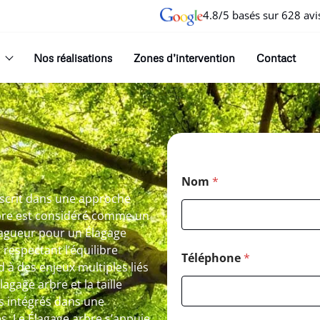
4.8/5 basés sur 628 avi
Nos réalisations
Zones d’intervention
Contact
Nom
*
nscrit dans une approche
rbre est considéré comme un
élagueur pour un Élagage
 respectant l’équilibre
Téléphone
*
 à des enjeux multiples liés
lagage arbre et la taille
is intégrés dans une
es. Le Élagage arbre s’appuie