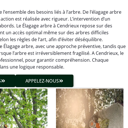
l’ensemble des besoins liés à l’arbre. De l’élagage arbre
action est réalisée avec rigueur. L’intervention d’un
abords. Le Élagage arbre à Cendrieux repose sur des
t un accès optimal même sur des arbres difficiles
on les règles de l’art, afin d’éviter déséquilibre.
le Élagage arbre, avec une approche préventive, tandis que
hieu Roussel
Julien Caradec
que l’arbre est irréversible­ment fragilisé. A Cendrieux, le
rofessionnel, pour garantir compréhension. Chaque
 décembre 2025
18 juin 2025
 dans une logique responsable.
vention propre et
Travail très soigné sur des
cise malgré des
arbres difficiles d’accès.
S
APPELEZ-NOUS
ons compliquées. Le
Intervention sécurisée,
tat est exactement
propre et parfaitement
me à mes attentes.
maîtrisée. Résultat
impeccable.