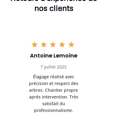
nos clients
Antoine Lemoine
Pasc
7 juillet 2025
22 
Élagage réalisé avec
Interven
précision et respect des
efficace
arbres. Chantier propre
devenu da
après intervention. Très
sérieux
satisfait du
conseils
professionnalisme.
san