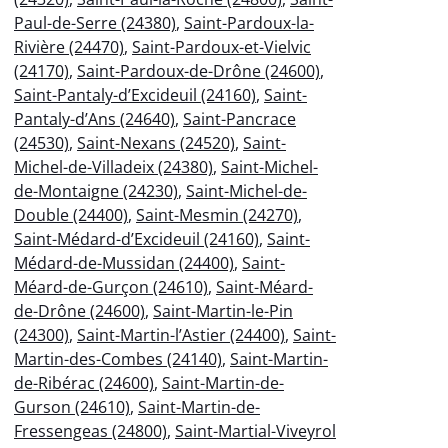
Paul-de-Serre (24380)
,
Saint-Pardoux-la-
Rivière (24470)
,
Saint-Pardoux-et-Vielvic
(24170)
,
Saint-Pardoux-de-Drône (24600)
,
Saint-Pantaly-d’Excideuil (24160)
,
Saint-
Pantaly-d’Ans (24640)
,
Saint-Pancrace
(24530)
,
Saint-Nexans (24520)
,
Saint-
Michel-de-Villadeix (24380)
,
Saint-Michel-
de-Montaigne (24230)
,
Saint-Michel-de-
Double (24400)
,
Saint-Mesmin (24270)
,
Saint-Médard-d’Excideuil (24160)
,
Saint-
Médard-de-Mussidan (24400)
,
Saint-
Méard-de-Gurçon (24610)
,
Saint-Méard-
de-Drône (24600)
,
Saint-Martin-le-Pin
(24300)
,
Saint-Martin-l’Astier (24400)
,
Saint-
Martin-des-Combes (24140)
,
Saint-Martin-
de-Ribérac (24600)
,
Saint-Martin-de-
Gurson (24610)
,
Saint-Martin-de-
Fressengeas (24800)
,
Saint-Martial-Viveyrol