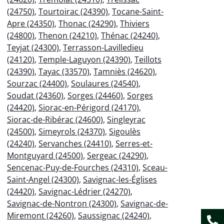
(24750)
,
Tourtoirac (24390)
,
Tocane-Saint-
Apre (24350)
,
Thonac (24290)
,
Thiviers
(24800)
,
Thenon (24210)
,
Thénac (24240)
,
Teyjat (24300)
,
Terrasson-Lavilledieu
(24120)
,
Temple-Laguyon (24390)
,
Teillots
(24390)
,
Tayac (33570)
,
Tamniès (24620)
,
Sourzac (24400)
,
Soulaures (24540)
,
Soudat (24360)
,
Sorges (24460)
,
Sorges
(24420)
,
Siorac-en-Périgord (24170)
,
Siorac-de-Ribérac (24600)
,
Singleyrac
(24500)
,
Simeyrols (24370)
,
Sigoulès
(24240)
,
Servanches (24410)
,
Serres-et-
Montguyard (24500)
,
Sergeac (24290)
,
Sencenac-Puy-de-Fourches (24310)
,
Sceau-
Saint-Angel (24300)
,
Savignac-les-Églises
(24420)
,
Savignac-Lédrier (24270)
,
Savignac-de-Nontron (24300)
,
Savignac-de-
Miremont (24260)
,
Saussignac (24240)
,