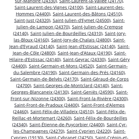
sur-Manoire (24330)
,
Saint-Laurent-la-Vallée (24170)
,
Saint-Laurent-des-Vignes (24100)
,
Saint-Laurent-des-
Hommes (24400)
,
Saint-Laurent-des-Bâtons (24510)
,
Saint-Just (24320)
,
Saint-Julien-d’Eymet (24500)
,
Saint-
Julien-de-Lampon (24370)
,
Saint-Julien-de-Crempse
(24140)
,
Saint-Julien-de-Bourdeilles (24310)
,
Saint-Jory-
las-Bloux (24160)
,
Saint-Jory-de-Chalais (24800)
,
Saint-
Jean-d’Eyraud (24140)
,
Saint-Jean-d’Estissac (24140)
,
Saint-
Jean-de-Côle (24800)
,
Saint-Jean-d’Ataux (24190)
,
Saint-
Hilaire-d’Estissac (24140)
,
Saint-Geyrac (24330)
,
Saint-Géry
(24400)
,
Saint-Germain-et-Mons (24520)
,
Saint-Germain-
du-Salembre (24190)
,
Saint-Germain-des-Prés (24160)
,
Saint-Germain-de-Belvès (24170)
,
Saint-Géraud-de-Corps
(24700)
,
Saint-Georges-de-Montclard (24140)
,
Saint-
Georges-Blancaneix (24130)
,
Saint-Geniès (24590)
,
Saint-
Front-sur-Nizonne (24300)
,
Saint-Front-la-Rivière (24300)
,
Saint-Front-de-Pradoux (24400)
,
Saint-Front-d’Alemps
(24460)
,
Saint-Félix-de-Villadeix (24510)
,
Saint-Félix-de-
Reillac-et-Mortemart (24260)
,
Saint-Félix-de-Bourdeilles
(24340)
,
Saint-Étienne-de-Puycorbier (24400)
,
Saint-Cyr-
les-Champagnes (24270)
,
Saint-Cyprien (24220)
,
Saint-
Cyprien (19130)
,
Saint-Cybranet (24250)
,
Saint-Crépin-et-