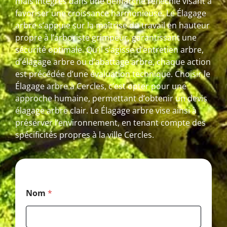
mais intégrés dans une démarche réfléchie visant à
favoriser une croissance harmonieuse. Le Élagage
arbre s’appuie sur la maîtrise du travail en hauteur
propre à l’arboriste grimpeur, garantissant une
sécurité optimale. Qu’il s’agisse d’entretien arbre,
d’élagage arbre ou d’abattage arbre, chaque action
est précédée d’une évaluation technique. Choisir le
Élagage arbre à Cercles, c’est opter pour une
approche humaine, permettant d’obtenir un devis
élagage arbre clair. Le Élagage arbre vise ainsi à
préserver l’environnement, en tenant compte des
spécificités propres à la ville Cercles.
E
Nom
*
-
m
a
i