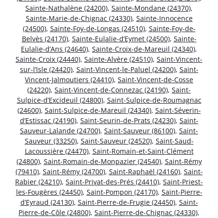
Sainte-Nathalène (24200)
,
Sainte-Mondane (24370)
,
Sainte-Marie-de-Chignac (24330)
,
Sainte-Innocence
(24500)
,
Sainte-Foy-de-Longas (24510)
,
Sainte-Foy-de-
Belvès (24170)
,
Sainte-Eulalie-d’Eymet (24500)
,
Sainte-
Eulalie-d’Ans (24640)
,
Sainte-Croix-de-Mareuil (24340)
,
Sainte-Croix (24440)
,
Sainte-Alvère (24510)
,
Saint-Vincent-
sur-l’Isle (24420)
,
Saint-Vincent-le-Paluel (24200)
,
Saint-
Vincent-Jalmoutiers (24410)
,
Saint-Vincent-de-Cosse
(24220)
,
Saint-Vincent-de-Connezac (24190)
,
Saint-
Sulpice-d’Excideuil (24800)
,
Saint-Sulpice-de-Roumagnac
(24600)
,
Saint-Sulpice-de-Mareuil (24340)
,
Saint-Séverin-
d’Estissac (24190)
,
Saint-Seurin-de-Prats (24230)
,
Saint-
Sauveur-Lalande (24700)
,
Saint-Sauveur (86100)
,
Saint-
Sauveur (33250)
,
Saint-Sauveur (24520)
,
Saint-Saud-
Lacoussière (24470)
,
Saint-Romain-et-Saint-Clément
(24800)
,
Saint-Romain-de-Monpazier (24540)
,
Saint-Rémy
(79410)
,
Saint-Rémy (24700)
,
Saint-Raphaël (24160)
,
Saint-
Rabier (24210)
,
Saint-Privat-des-Prés (24410)
,
Saint-Priest-
les-Fougères (24450)
,
Saint-Pompon (24170)
,
Saint-Pierre-
d’Eyraud (24130)
,
Saint-Pierre-de-Frugie (24450)
,
Saint-
Pierre-de-Côle (24800)
,
Saint-Pierre-de-Chignac (24330)
,