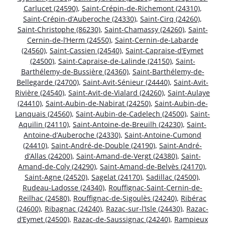
Carlucet (24590)
,
Saint-Crépin-de-Richemont (24310)
,
Saint-Crépin-d’Auberoche (24330)
,
Saint-Cirq (24260)
,
Saint-Christophe (86230)
,
Saint-Chamassy (24260)
,
Saint-
Cernin-de-l’Herm (24550)
,
Saint-Cernin-de-Labarde
(24560)
,
Saint-Cassien (24540)
,
Saint-Capraise-d’Eymet
(24500)
,
Saint-Capraise-de-Lalinde (24150)
,
Saint-
Barthélemy-de-Bussière (24360)
,
Saint-Barthélemy-de-
Bellegarde (24700)
,
Saint-Avit-Sénieur (24440)
,
Saint-Avit-
Rivière (24540)
,
Saint-Avit-de-Vialard (24260)
,
Saint-Aulaye
(24410)
,
Saint-Aubin-de-Nabirat (24250)
,
Saint-Aubin-de-
Lanquais (24560)
,
Saint-Aubin-de-Cadelech (24500)
,
Saint-
Aquilin (24110)
,
Saint-Antoine-de-Breuilh (24230)
,
Saint-
Antoine-d’Auberoche (24330)
,
Saint-Antoine-Cumond
(24410)
,
Saint-André-de-Double (24190)
,
Saint-André-
d’Allas (24200)
,
Saint-Amand-de-Vergt (24380)
,
Saint-
Amand-de-Coly (24290)
,
Saint-Amand-de-Belvès (24170)
,
Saint-Agne (24520)
,
Sagelat (24170)
,
Sadillac (24500)
,
Rudeau-Ladosse (24340)
,
Rouffignac-Saint-Cernin-de-
Reilhac (24580)
,
Rouffignac-de-Sigoulès (24240)
,
Ribérac
(24600)
,
Ribagnac (24240)
,
Razac-sur-l’Isle (24430)
,
Razac-
d’Eymet (24500)
,
Razac-de-Saussignac (24240)
,
Rampieux