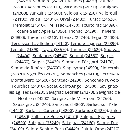
(24520)
,
Vendoire (24320)
,
Vélines (24230)
,
Vaunac
(24800)
,
Varennes (86110)
,
Varennes (24150)
,
Varaignes
(24360)
,
Vanxains (24600)
,
Valojoulx (24290)
,
Vallereuil
(24190)
,
Valeuil (24310)
,
Urval (24480)
,
Tursac (24620)
,
Trémolat (24510)
,
Trélissac (24750)
,
Tourtoirac (24390)
,
Tocane-Saint-Apre (24350)
,
Thonac (24290)
,
Thiviers
(24800)
,
Thenon (24210)
,
Thénac (24240)
,
Teyjat (24300)
,
Terrasson-Lavilledieu (24120)
,
Temple-Laguyon (24390)
,
Teillots (24390)
,
Tayac (33570)
,
Tamniès (24620)
,
Sourzac
(24400)
,
Soulaures (24540)
,
Soudat (24360)
,
Sorges
(24460)
,
Sorges (24420)
,
Siorac-en-Périgord (24170)
,
Siorac-de-Ribérac (24600)
,
Singleyrac (24500)
,
Simeyrols
(24370)
,
Sigoulès (24240)
,
Servanches (24410)
,
Serres-et-
Montguyard (24500)
,
Sergeac (24290)
,
Sencenac-Puy-de-
Fourches (24310)
,
Sceau-Saint-Angel (24300)
,
Savignac-
les-Églises (24420)
,
Savignac-Lédrier (24270)
,
Savignac-de-
Nontron (24300)
,
Savignac-de-Miremont (24260)
,
Saussignac (24240)
,
Sarrazac (24800)
,
Sarliac-sur-l’Isle
(24420)
,
Sarlat-la-Canéda (24200)
,
Sarlande (24270)
,
Salon
(24380)
,
Salles-de-Belvès (24170)
,
Salignac-Eyvigues
(24590)
,
Salignac (33240)
,
Salagnac (24160)
,
Sainte-Trie
(24160)
,
Sainte-Sabine-Born (24440)
,
Sainte-Orse (24210)
,