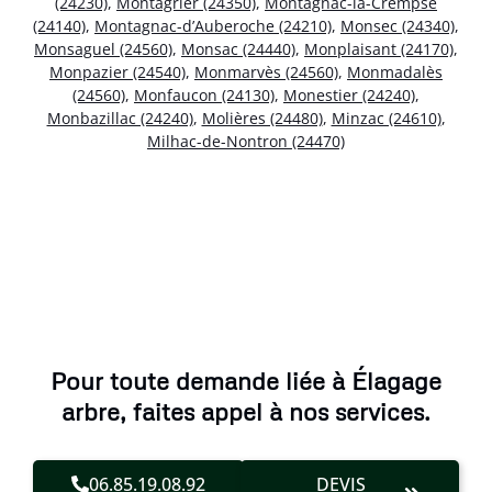
(24230)
,
Montagrier (24350)
,
Montagnac-la-Crempse
(24140)
,
Montagnac-d’Auberoche (24210)
,
Monsec (24340)
,
Monsaguel (24560)
,
Monsac (24440)
,
Monplaisant (24170)
,
Monpazier (24540)
,
Monmarvès (24560)
,
Monmadalès
(24560)
,
Monfaucon (24130)
,
Monestier (24240)
,
Monbazillac (24240)
,
Molières (24480)
,
Minzac (24610)
,
Milhac-de-Nontron (24470)
Pour toute demande liée à Élagage
arbre, faites appel à nos services.
06.85.19.08.92
DEVIS