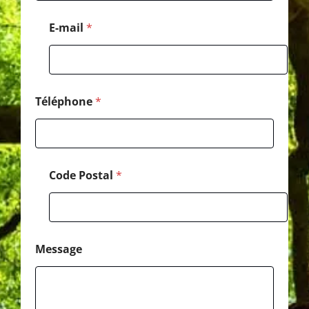
l
E
E-mail
*
-
m
a
i
l
C
Téléphone
*
o
d
e
Code Postal
*
Message