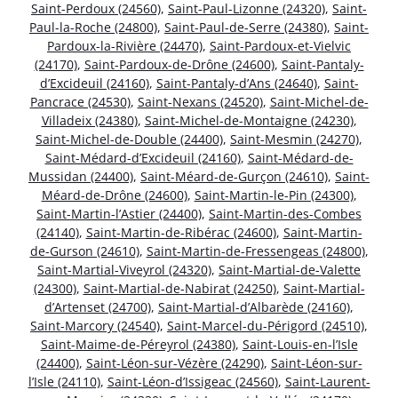
Saint-Perdoux (24560)
,
Saint-Paul-Lizonne (24320)
,
Saint-
Paul-la-Roche (24800)
,
Saint-Paul-de-Serre (24380)
,
Saint-
Pardoux-la-Rivière (24470)
,
Saint-Pardoux-et-Vielvic
(24170)
,
Saint-Pardoux-de-Drône (24600)
,
Saint-Pantaly-
d’Excideuil (24160)
,
Saint-Pantaly-d’Ans (24640)
,
Saint-
Pancrace (24530)
,
Saint-Nexans (24520)
,
Saint-Michel-de-
Villadeix (24380)
,
Saint-Michel-de-Montaigne (24230)
,
Saint-Michel-de-Double (24400)
,
Saint-Mesmin (24270)
,
Saint-Médard-d’Excideuil (24160)
,
Saint-Médard-de-
Mussidan (24400)
,
Saint-Méard-de-Gurçon (24610)
,
Saint-
Méard-de-Drône (24600)
,
Saint-Martin-le-Pin (24300)
,
Saint-Martin-l’Astier (24400)
,
Saint-Martin-des-Combes
(24140)
,
Saint-Martin-de-Ribérac (24600)
,
Saint-Martin-
de-Gurson (24610)
,
Saint-Martin-de-Fressengeas (24800)
,
Saint-Martial-Viveyrol (24320)
,
Saint-Martial-de-Valette
(24300)
,
Saint-Martial-de-Nabirat (24250)
,
Saint-Martial-
d’Artenset (24700)
,
Saint-Martial-d’Albarède (24160)
,
Saint-Marcory (24540)
,
Saint-Marcel-du-Périgord (24510)
,
Saint-Maime-de-Péreyrol (24380)
,
Saint-Louis-en-l’Isle
(24400)
,
Saint-Léon-sur-Vézère (24290)
,
Saint-Léon-sur-
l’Isle (24110)
,
Saint-Léon-d’Issigeac (24560)
,
Saint-Laurent-