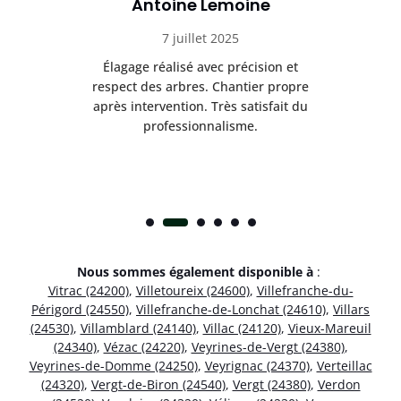
Antoine Lemoine
7 juillet 2025
es
Élagage réalisé avec précision et
Int
respect des arbres. Chantier propre
nt
après intervention. Très satisfait du
.
professionnalisme.
Nous sommes également disponible à
:
Vitrac (24200)
,
Villetoureix (24600)
,
Villefranche-du-
Périgord (24550)
,
Villefranche-de-Lonchat (24610)
,
Villars
(24530)
,
Villamblard (24140)
,
Villac (24120)
,
Vieux-Mareuil
(24340)
,
Vézac (24220)
,
Veyrines-de-Vergt (24380)
,
Veyrines-de-Domme (24250)
,
Veyrignac (24370)
,
Verteillac
(24320)
,
Vergt-de-Biron (24540)
,
Vergt (24380)
,
Verdon