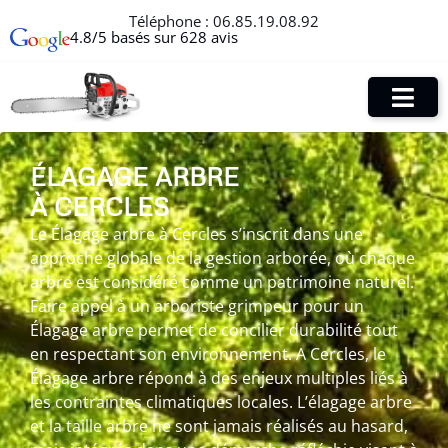
Téléphone :
06.85.19.08.92
4.8/5 basés sur 628 avis
ÉLAGAGE ARBRE
À CERCLES
Le Élagage arbre à Cercles s’inscrit dans une
approche globale de la gestion arborée, où chaque
arbre est considéré comme un patrimoine naturel.
Faire appel à un arboriste grimpeur pour un
Élagage arbre permet de concilier durabilité tout
en respectant son environnement. A Cercles, le
Élagage arbre répond à des enjeux multiples liés à
les contraintes climatiques locales. L’élagage arbre
et la taille arbre ne sont jamais réalisés au hasard,