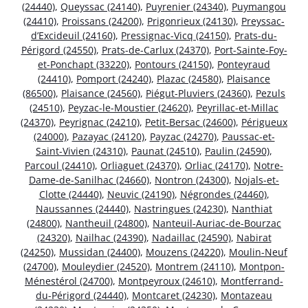
(24440)
,
Queyssac (24140)
,
Puyrenier (24340)
,
Puymangou
(24410)
,
Proissans (24200)
,
Prigonrieux (24130)
,
Preyssac-
d’Excideuil (24160)
,
Pressignac-Vicq (24150)
,
Prats-du-
Périgord (24550)
,
Prats-de-Carlux (24370)
,
Port-Sainte-Foy-
et-Ponchapt (33220)
,
Pontours (24150)
,
Ponteyraud
(24410)
,
Pomport (24240)
,
Plazac (24580)
,
Plaisance
(86500)
,
Plaisance (24560)
,
Piégut-Pluviers (24360)
,
Pezuls
(24510)
,
Peyzac-le-Moustier (24620)
,
Peyrillac-et-Millac
(24370)
,
Peyrignac (24210)
,
Petit-Bersac (24600)
,
Périgueux
(24000)
,
Pazayac (24120)
,
Payzac (24270)
,
Paussac-et-
Saint-Vivien (24310)
,
Paunat (24510)
,
Paulin (24590)
,
Parcoul (24410)
,
Orliaguet (24370)
,
Orliac (24170)
,
Notre-
Dame-de-Sanilhac (24660)
,
Nontron (24300)
,
Nojals-et-
Clotte (24440)
,
Neuvic (24190)
,
Négrondes (24460)
,
Naussannes (24440)
,
Nastringues (24230)
,
Nanthiat
(24800)
,
Nantheuil (24800)
,
Nanteuil-Auriac-de-Bourzac
(24320)
,
Nailhac (24390)
,
Nadaillac (24590)
,
Nabirat
(24250)
,
Mussidan (24400)
,
Mouzens (24220)
,
Moulin-Neuf
(24700)
,
Mouleydier (24520)
,
Montrem (24110)
,
Montpon-
Ménestérol (24700)
,
Montpeyroux (24610)
,
Montferrand-
du-Périgord (24440)
,
Montcaret (24230)
,
Montazeau