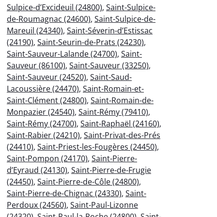
Sulpice-d’Excideuil (24800)
,
Saint-Sulpice-
de-Roumagnac (24600)
,
Saint-Sulpice-de-
Mareuil (24340)
,
Saint-Séverin-d’Estissac
(24190)
,
Saint-Seurin-de-Prats (24230)
,
Saint-Sauveur-Lalande (24700)
,
Saint-
Sauveur (86100)
,
Saint-Sauveur (33250)
,
Saint-Sauveur (24520)
,
Saint-Saud-
Lacoussière (24470)
,
Saint-Romain-et-
Saint-Clément (24800)
,
Saint-Romain-de-
Monpazier (24540)
,
Saint-Rémy (79410)
,
Saint-Rémy (24700)
,
Saint-Raphaël (24160)
,
Saint-Rabier (24210)
,
Saint-Privat-des-Prés
(24410)
,
Saint-Priest-les-Fougères (24450)
,
Saint-Pompon (24170)
,
Saint-Pierre-
d’Eyraud (24130)
,
Saint-Pierre-de-Frugie
(24450)
,
Saint-Pierre-de-Côle (24800)
,
Saint-Pierre-de-Chignac (24330)
,
Saint-
Perdoux (24560)
,
Saint-Paul-Lizonne
(24320)
,
Saint-Paul-la-Roche (24800)
,
Saint-