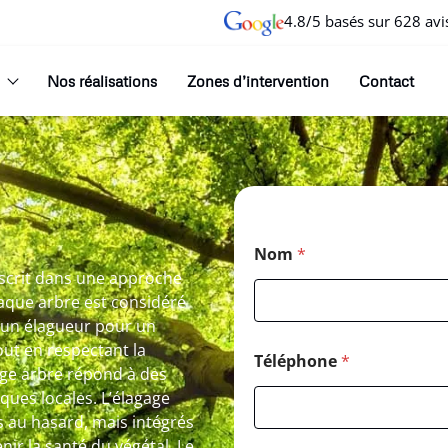
4.8/5 basés sur 628 avi
Nos réalisations
Zones d’intervention
Contact
Nom
*
nscrit dans une approche
haque arbre est considéré
 un élagueur pour un
out en respectant la
Téléphone
*
gage arbre répond à des
iques locales. L’élagage
és au hasard, mais intégrés
ir la santé du végétal. Le