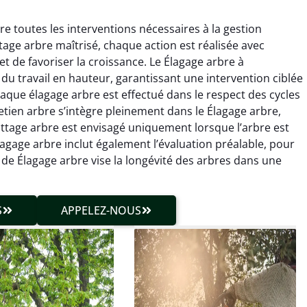
e toutes les interventions nécessaires à la gestion
tage arbre maîtrisé, chaque action est réalisée avec
t de favoriser la croissance. Le Élagage arbre à
du travail en hauteur, garantissant une intervention ciblée
que élagage arbre est effectué dans le respect des cycles
tretien arbre s’intègre pleinement dans le Élagage arbre,
hieu Roussel
Julien Caradec
ttage arbre est envisagé uniquement lorsque l’arbre est
Élagage arbre inclut également l’évaluation préalable, pour
 décembre 2025
18 juin 2025
e Élagage arbre vise la longévité des arbres dans une
vention propre et
Travail très soigné sur des
cise malgré des
arbres difficiles d’accès.
ons compliquées. Le
Intervention sécurisée,
S
APPELEZ-NOUS
tat est exactement
propre et parfaitement
me à mes attentes.
maîtrisée. Résultat
impeccable.