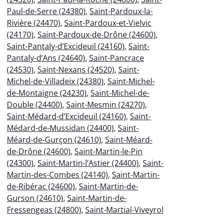
Paul-de-Serre (24380)
,
Saint-Pardoux-la-
Rivière (24470)
,
Saint-Pardoux-et-Vielvic
(24170)
,
Saint-Pardoux-de-Drône (24600)
,
Saint-Pantaly-d’Excideuil (24160)
,
Saint-
Pantaly-d’Ans (24640)
,
Saint-Pancrace
(24530)
,
Saint-Nexans (24520)
,
Saint-
Michel-de-Villadeix (24380)
,
Saint-Michel-
de-Montaigne (24230)
,
Saint-Michel-de-
Double (24400)
,
Saint-Mesmin (24270)
,
Saint-Médard-d’Excideuil (24160)
,
Saint-
Médard-de-Mussidan (24400)
,
Saint-
Méard-de-Gurçon (24610)
,
Saint-Méard-
de-Drône (24600)
,
Saint-Martin-le-Pin
(24300)
,
Saint-Martin-l’Astier (24400)
,
Saint-
Martin-des-Combes (24140)
,
Saint-Martin-
de-Ribérac (24600)
,
Saint-Martin-de-
Gurson (24610)
,
Saint-Martin-de-
Fressengeas (24800)
,
Saint-Martial-Viveyrol