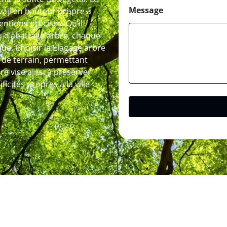
Message
avail en hauteur propre à
entions précises. Qu’il
ou d’abattage arbre, chaque
ue. Choisir le Élagage arbre
 de terrain, permettant
re vise ainsi à préserver
cités propres à la ville