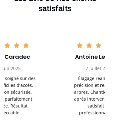
satisfaits
Antoine Lemoine
Pasc
7 juillet 2025
22 
Élagage réalisé avec
Interven
précision et respect des
efficace
arbres. Chantier propre
devenu da
après intervention. Très
sérieux
satisfait du
conseils
professionnalisme.
san