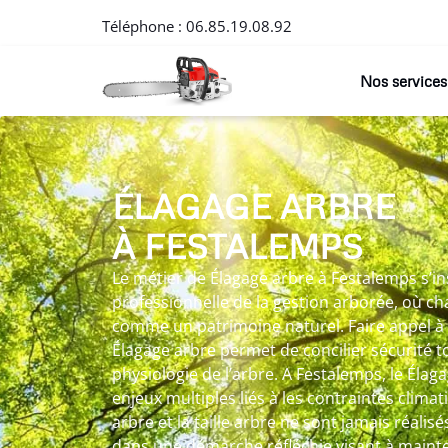
Téléphone :
06.85.19.08.92
Nos services
ÉLAGAGE ARBRE
À FESTALEMPS
Le métier de Élagage arbre à Festalemps s’i
professionnelle de la gestion arborée, où c
comme un patrimoine naturel. Faire appel à
Élagage arbre permet de concilier sécurité t
physiologie de l’arbre. A Festalemps, le Éla
enjeux multiples liés à les contraintes climat
arbre et la taille arbre ne sont jamais réalis
dans une démarche réfléchie visant à mainten