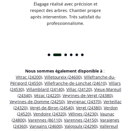
es
Élagage réalisé avec précision et
Int
respect des arbres. Chantier propre
nt
après intervention. Très satisfait du
.
professionnalisme.
Nous sommes également disponible à
:
Vitrac (24200)
,
Villetoureix (24600)
,
Villefranche-du-
Périgord (24550)
,
Villefranche-de-Lonchat (24610)
,
Villars
(24530)
,
Villamblard (24140)
,
Villac (24120)
,
Vieux-Mareuil
(24340)
,
Vézac (24220)
,
Veyrines-de-Vergt (24380)
,
Veyrines-de-Domme (24250)
,
Veyrignac (24370)
,
Verteillac
(24320)
,
Vergt-de-Biron (24540)
,
Vergt (24380)
,
Verdon
(24520)
,
Vendoire (24320)
,
Vélines (24230)
,
Vaunac
(24800)
,
Varennes (86110)
,
Varennes (24150)
,
Varaignes
(24360)
,
Vanxains (24600)
,
Valojoulx (24290)
,
Vallereuil