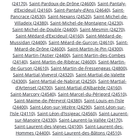
(24170)
,
Saint-Pardoux-de-Drône (24600)
,
Saint-Pantaly-
d’Excideuil (24160)
,
Saint-Pantaly-d’Ans (24640)
,
Saint-
Pancrace (24530)
,
Saint-Nexans (24520)
,
Saint-Michel-de-
Villadeix (24380)
,
Saint-Michel-de-Montaigne (24230)
,
Saint-Michel-de-Double (24400)
,
Saint-Mesmin (24270)
,
Saint-Médard-d’Excideuil (24160)
,
Saint-Médard-de-
Mussidan (24400)
,
Saint-Méard-de-Gurçon (24610)
,
Saint-
Méard-de-Drône (24600)
,
Saint-Martin-le-Pin (24300)
,
Saint-Martin-l’Astier (24400)
,
Saint-Martin-des-Combes
(24140)
,
Saint-Martin-de-Ribérac (24600)
,
Saint-Martin-
de-Gurson (24610)
,
Saint-Martin-de-Fressengeas (24800)
,
Saint-Martial-Viveyrol (24320)
,
Saint-Martial-de-Valette
(24300)
,
Saint-Martial-de-Nabirat (24250)
,
Saint-Martial-
d’Artenset (24700)
,
Saint-Martial-d’Albarède (24160)
,
Saint-Marcory (24540)
,
Saint-Marcel-du-Périgord (24510)
,
Saint-Maime-de-Péreyrol (24380)
,
Saint-Louis-en-l’Isle
(24400)
,
Saint-Léon-sur-Vézère (24290)
,
Saint-Léon-sur-
l’Isle (24110)
,
Saint-Léon-d’Issigeac (24560)
,
Saint-Laurent-
sur-Manoire (24330)
,
Saint-Laurent-la-Vallée (24170)
,
Saint-Laurent-des-Vignes (24100)
,
Saint-Laurent-des-
Hommes (24400)
,
Saint-Laurent-des-Bâtons (24510)
,