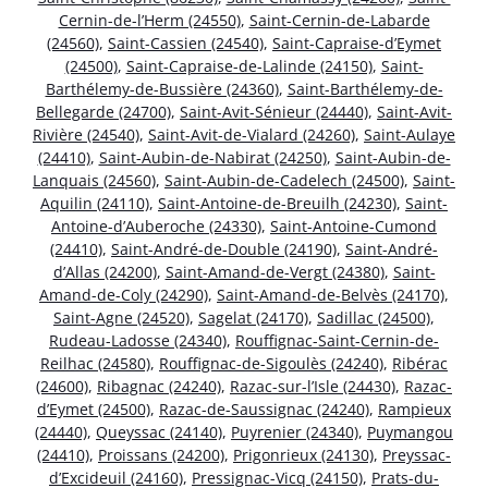
Cernin-de-l’Herm (24550)
,
Saint-Cernin-de-Labarde
(24560)
,
Saint-Cassien (24540)
,
Saint-Capraise-d’Eymet
(24500)
,
Saint-Capraise-de-Lalinde (24150)
,
Saint-
Barthélemy-de-Bussière (24360)
,
Saint-Barthélemy-de-
Bellegarde (24700)
,
Saint-Avit-Sénieur (24440)
,
Saint-Avit-
Rivière (24540)
,
Saint-Avit-de-Vialard (24260)
,
Saint-Aulaye
(24410)
,
Saint-Aubin-de-Nabirat (24250)
,
Saint-Aubin-de-
Lanquais (24560)
,
Saint-Aubin-de-Cadelech (24500)
,
Saint-
Aquilin (24110)
,
Saint-Antoine-de-Breuilh (24230)
,
Saint-
Antoine-d’Auberoche (24330)
,
Saint-Antoine-Cumond
(24410)
,
Saint-André-de-Double (24190)
,
Saint-André-
d’Allas (24200)
,
Saint-Amand-de-Vergt (24380)
,
Saint-
Amand-de-Coly (24290)
,
Saint-Amand-de-Belvès (24170)
,
Saint-Agne (24520)
,
Sagelat (24170)
,
Sadillac (24500)
,
Rudeau-Ladosse (24340)
,
Rouffignac-Saint-Cernin-de-
Reilhac (24580)
,
Rouffignac-de-Sigoulès (24240)
,
Ribérac
(24600)
,
Ribagnac (24240)
,
Razac-sur-l’Isle (24430)
,
Razac-
d’Eymet (24500)
,
Razac-de-Saussignac (24240)
,
Rampieux
(24440)
,
Queyssac (24140)
,
Puyrenier (24340)
,
Puymangou
(24410)
,
Proissans (24200)
,
Prigonrieux (24130)
,
Preyssac-
d’Excideuil (24160)
,
Pressignac-Vicq (24150)
,
Prats-du-