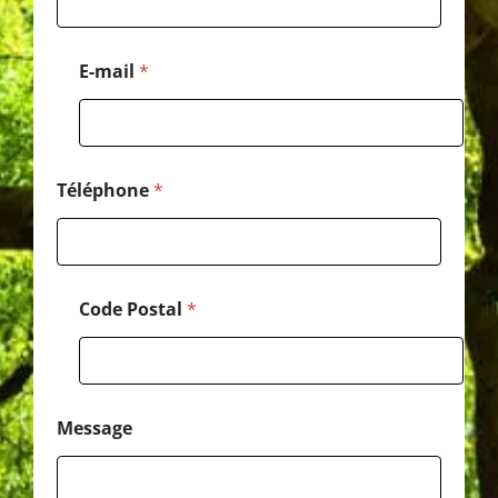
a
i
l
E-mail
*
P
o
s
t
a
l
Téléphone
*
Code Postal
*
Message