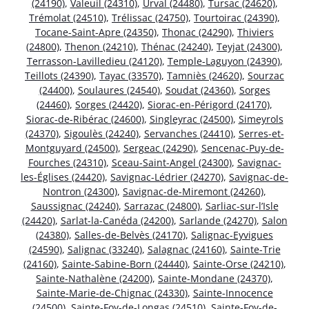
(24190)
,
Valeuil (24310)
,
Urval (24480)
,
Tursac (24620)
,
Trémolat (24510)
,
Trélissac (24750)
,
Tourtoirac (24390)
,
Tocane-Saint-Apre (24350)
,
Thonac (24290)
,
Thiviers
(24800)
,
Thenon (24210)
,
Thénac (24240)
,
Teyjat (24300)
,
Terrasson-Lavilledieu (24120)
,
Temple-Laguyon (24390)
,
Teillots (24390)
,
Tayac (33570)
,
Tamniès (24620)
,
Sourzac
(24400)
,
Soulaures (24540)
,
Soudat (24360)
,
Sorges
(24460)
,
Sorges (24420)
,
Siorac-en-Périgord (24170)
,
Siorac-de-Ribérac (24600)
,
Singleyrac (24500)
,
Simeyrols
(24370)
,
Sigoulès (24240)
,
Servanches (24410)
,
Serres-et-
Montguyard (24500)
,
Sergeac (24290)
,
Sencenac-Puy-de-
Fourches (24310)
,
Sceau-Saint-Angel (24300)
,
Savignac-
les-Églises (24420)
,
Savignac-Lédrier (24270)
,
Savignac-de-
Nontron (24300)
,
Savignac-de-Miremont (24260)
,
Saussignac (24240)
,
Sarrazac (24800)
,
Sarliac-sur-l’Isle
(24420)
,
Sarlat-la-Canéda (24200)
,
Sarlande (24270)
,
Salon
(24380)
,
Salles-de-Belvès (24170)
,
Salignac-Eyvigues
(24590)
,
Salignac (33240)
,
Salagnac (24160)
,
Sainte-Trie
(24160)
,
Sainte-Sabine-Born (24440)
,
Sainte-Orse (24210)
,
Sainte-Nathalène (24200)
,
Sainte-Mondane (24370)
,
Sainte-Marie-de-Chignac (24330)
,
Sainte-Innocence
(24500)
,
Sainte-Foy-de-Longas (24510)
,
Sainte-Foy-de-