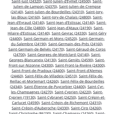
Saint-Just (24320)
,
Saint-Julien-d’Eymet (24500)
,
Saint-
Julien-de-Lampon (24370)
,
Saint-Julien-de-Crempse
(24140)
,
Saint-Julien-de-Bourdeilles (24310)
,
Saint-Jory-
las-Bloux (24160)
,
Saint-Jory-de-Chalais (24800)
,
Saint-
Jean-d’Eyraud (24140)
,
Saint-Jean-d’Estissac (24140)
,
Saint-
Jean-de-Côle (24800)
,
Saint-Jean-d’Ataux (24190)
,
Saint-
Hilaire-d’Estissac (24140)
,
Saint-Geyrac (24330)
,
Saint-Géry
(24400)
,
Saint-Germain-et-Mons (24520)
,
Saint-Germain-
du-Salembre (24190)
,
Saint-Germain-des-Prés (24160)
,
Saint-Germain-de-Belvès (24170)
,
Saint-Géraud-de-Corps
(24700)
,
Saint-Georges-de-Montclard (24140)
,
Saint-
Georges-Blancaneix (24130)
,
Saint-Geniès (24590)
,
Saint-
Front-sur-Nizonne (24300)
,
Saint-Front-la-Rivière (24300)
,
Saint-Front-de-Pradoux (24400)
,
Saint-Front-d’Alemps
(24460)
,
Saint-Félix-de-Villadeix (24510)
,
Saint-Félix-de-
Reillac-et-Mortemart (24260)
,
Saint-Félix-de-Bourdeilles
(24340)
,
Saint-Étienne-de-Puycorbier (24400)
,
Saint-Cyr-
les-Champagnes (24270)
,
Saint-Cyprien (24220)
,
Saint-
Cyprien (19130)
,
Saint-Cybranet (24250)
,
Saint-Crépin-et-
Carlucet (24590)
,
Saint-Crépin-de-Richemont (24310)
,
Saint-Crépin-d’Auberoche (24330)
,
Saint-Cirq (24260)
,
Saint-Christophe (86230)
,
Saint-Chamassy (24260)
,
Saint-