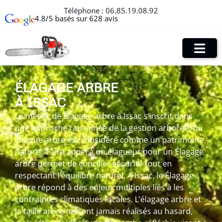
Téléphone :
06.85.19.08.92
4.8/5 basés sur 628 avis
ÉLAGAGE ARBRE
À ISSAC
Le métier de Élagage arbre à Issac s’inscrit dans
une approche raisonnée de la gestion arborée, où
chaque arbre est considéré comme un patrimoine
naturel. Faire appel à un élagueur pour un Élagage
arbre permet de concilier sécurité tout en
respectant l’équilibre naturel. A Issac, le Élagage
arbre répond à des enjeux multiples liés à les
contraintes climatiques locales. L’élagage arbre et
la taille arbre ne sont jamais réalisés au hasard,