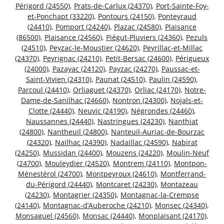
Périgord (24550)
,
Prats-de-Carlux (24370)
,
Port-Sainte-Foy-
et-Ponchapt (33220)
,
Pontours (24150)
,
Ponteyraud
(24410)
,
Pomport (24240)
,
Plazac (24580)
,
Plaisance
(86500)
,
Plaisance (24560)
,
Piégut-Pluviers (24360)
,
Pezuls
(24510)
,
Peyzac-le-Moustier (24620)
,
Peyrillac-et-Millac
(24370)
,
Peyrignac (24210)
,
Petit-Bersac (24600)
,
Périgueux
(24000)
,
Pazayac (24120)
,
Payzac (24270)
,
Paussac-et-
Saint-Vivien (24310)
,
Paunat (24510)
,
Paulin (24590)
,
Parcoul (24410)
,
Orliaguet (24370)
,
Orliac (24170)
,
Notre-
Dame-de-Sanilhac (24660)
,
Nontron (24300)
,
Nojals-et-
Clotte (24440)
,
Neuvic (24190)
,
Négrondes (24460)
,
Naussannes (24440)
,
Nastringues (24230)
,
Nanthiat
(24800)
,
Nantheuil (24800)
,
Nanteuil-Auriac-de-Bourzac
(24320)
,
Nailhac (24390)
,
Nadaillac (24590)
,
Nabirat
(24250)
,
Mussidan (24400)
,
Mouzens (24220)
,
Moulin-Neuf
(24700)
,
Mouleydier (24520)
,
Montrem (24110)
,
Montpon-
Ménestérol (24700)
,
Montpeyroux (24610)
,
Montferrand-
du-Périgord (24440)
,
Montcaret (24230)
,
Montazeau
(24230)
,
Montagrier (24350)
,
Montagnac-la-Crempse
(24140)
,
Montagnac-d’Auberoche (24210)
,
Monsec (24340)
,
Monsaguel (24560)
,
Monsac (24440)
,
Monplaisant (24170)
,