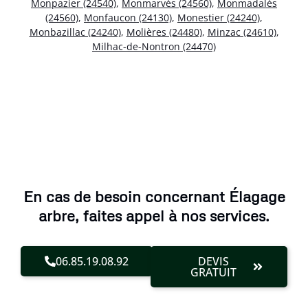
Monpazier (24540)
,
Monmarvès (24560)
,
Monmadalès
(24560)
,
Monfaucon (24130)
,
Monestier (24240)
,
Monbazillac (24240)
,
Molières (24480)
,
Minzac (24610)
,
Milhac-de-Nontron (24470)
En cas de besoin concernant Élagage
arbre, faites appel à nos services.
06.85.19.08.92
DEVIS
GRATUIT