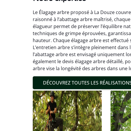
Le Élagage arbre proposé à La Douze couvre l
raisonné à l’abattage arbre maîtrisé, chaque 
élagueur permet de préserver l’équilibre nat
techniques de grimpe éprouvées, garantiss
hauteur. Chaque élagage arbre est effectué sel
L’entretien arbre s’intègre pleinement dans 
Mat
l’abattage arbre est envisagé uniquement lors
également le devis élagage arbre détaillé, 
19
arbre vise la longévité des arbres dans une 
Inter
pré
DÉCOUVREZ TOUTES LES RÉALISATION
conditi
résul
confor