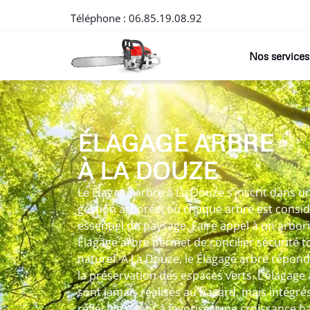
Téléphone :
06.85.19.08.92
Nos services
ÉLAGAGE ARBRE
À LA DOUZE
Le Élagage arbre à La Douze s’inscrit dans u
gestion arborée, où chaque arbre est cons
essentiel du paysage. Faire appel à un arbo
Élagage arbre permet de concilier sécurité to
naturel. A La Douze, le Élagage arbre répond 
la préservation des espaces verts. L’élagage a
sont jamais réalisés au hasard, mais intég
réfléchie visant à favoriser une croissance 