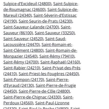
Sulpice-d’Excideuil (24800)
,
Saint-Sulpice-
de-Roumagnac (24600)
,
Saint-Sulpice-de-
Mareuil (24340)
,
Saint-Séverin-d’Estissac
(24190)
,
Saint-Seurin-de-Prats (24230)
,
Saint-Sauveur-Lalande (24700)
,
Saint-
Sauveur (86100)
,
Saint-Sauveur (33250)
,
Saint-Sauveur (24520)
,
Saint-Saud-
Lacoussière (24470)
,
Saint-Romain-et-
Saint-Clément (24800)
,
Saint-Romain-de-
Monpazier (24540)
,
Saint-Rémy (79410)
,
Saint-Rémy (24700)
,
Saint-Raphaël (24160)
,
Saint-Rabier (24210)
,
Saint-Privat-des-Prés
(24410)
,
Saint-Priest-les-Fougères (24450)
,
Saint-Pompon (24170)
,
Saint-Pierre-
d’Eyraud (24130)
,
Saint-Pierre-de-Frugie
(24450)
,
Saint-Pierre-de-Côle (24800)
,
Saint-Pierre-de-Chignac (24330)
,
Saint-
Perdoux (24560)
,
Saint-Paul-Lizonne
(24320)
,
Saint-Paul-la-Roche (24800)
,
Saint-