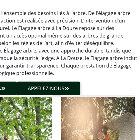
’ensemble des besoins liés à l’arbre. De l’élagage arbre
action est réalisée avec précision. L’intervention d’un
urel. Le Élagage arbre à La Douze repose sur des
ant un accès optimal même sur des arbres de grande
on les règles de l’art, afin d’éviter déséquilibre.
le Élagage arbre, avec une approche durable, tandis que
hieu Roussel
Julien Caradec
que la sécurité l’exige. A La Douze, le Élagage arbre inclut
pour garantir transparence. Chaque prestation de Élagage
 décembre 2025
18 juin 2025
logique professionnelle.
vention propre et
Travail très soigné sur des
cise malgré des
arbres difficiles d’accès.
S
APPELEZ-NOUS
ons compliquées. Le
Intervention sécurisée,
tat est exactement
propre et parfaitement
me à mes attentes.
maîtrisée. Résultat
impeccable.