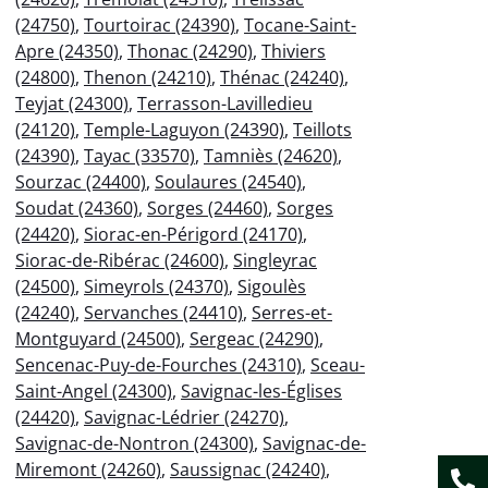
(24750)
,
Tourtoirac (24390)
,
Tocane-Saint-
Apre (24350)
,
Thonac (24290)
,
Thiviers
(24800)
,
Thenon (24210)
,
Thénac (24240)
,
Teyjat (24300)
,
Terrasson-Lavilledieu
(24120)
,
Temple-Laguyon (24390)
,
Teillots
(24390)
,
Tayac (33570)
,
Tamniès (24620)
,
Sourzac (24400)
,
Soulaures (24540)
,
Soudat (24360)
,
Sorges (24460)
,
Sorges
(24420)
,
Siorac-en-Périgord (24170)
,
Siorac-de-Ribérac (24600)
,
Singleyrac
(24500)
,
Simeyrols (24370)
,
Sigoulès
(24240)
,
Servanches (24410)
,
Serres-et-
Montguyard (24500)
,
Sergeac (24290)
,
Sencenac-Puy-de-Fourches (24310)
,
Sceau-
Saint-Angel (24300)
,
Savignac-les-Églises
(24420)
,
Savignac-Lédrier (24270)
,
Savignac-de-Nontron (24300)
,
Savignac-de-
Miremont (24260)
,
Saussignac (24240)
,