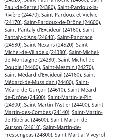
Paul-de-Serre (24380)
,
Saint-Pardoux-la-
Rivière (24470)
,
Saint-Pardoux-et-Vielvic
(24170)
,
Saint-Pardoux-de-Drône (24600)
,
Saint-Pantaly-d’Excideuil (24160)
,
Saint-
Pantaly-d’Ans (24640)
,
Saint-Pancrace
(24530)
,
Saint-Nexans (24520)
,
Saint-
Michel-de-Villadeix (24380)
,
Saint-Michel-
de-Montaigne (24230)
,
Saint-Michel-de-
Double (24400)
,
Saint-Mesmin (24270)
,
Saint-Médard-d’Excideuil (24160)
,
Saint-
Médard-de-Mussidan (24400)
,
Saint-
Méard-de-Gurçon (24610)
,
Saint-Méard-
de-Drône (24600)
,
Saint-Martin-le-Pin
(24300)
,
Saint-Martin-l’Astier (24400)
,
Saint-
Martin-des-Combes (24140)
,
Saint-Martin-
de-Ribérac (24600)
,
Saint-Martin-de-
Gurson (24610)
,
Saint-Martin-de-
Fressengeas (24800)
,
Saint-Martial-Viveyrol