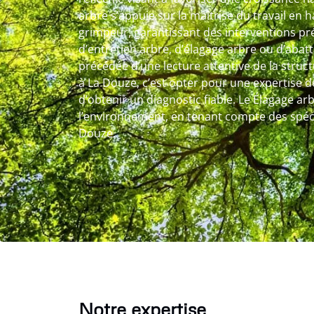
arbre s’appuie sur la maîtrise du travail en 
grimpeur, garantissant des interventions préc
d’entretien arbre, d’élagage arbre ou d’abat
précédée d’une lecture attentive de la struct
à La Douze, c’est opter pour une expertise d
d’obtenir un diagnostic fiable. Le Élagage arb
l’environnement, en tenant compte des spécifi
Douze.
Notre expertise