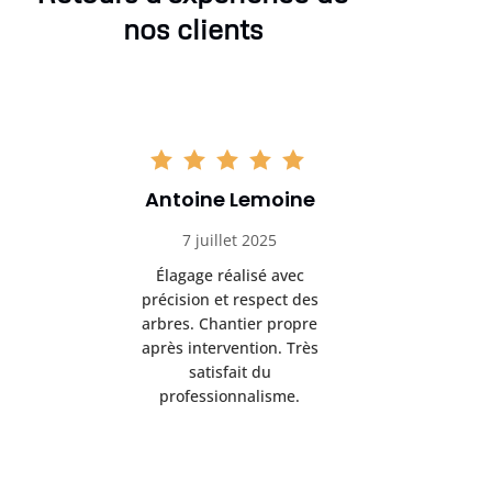
nos clients
Antoine Lemoine
Pasc
7 juillet 2025
22 
Élagage réalisé avec
Interven
précision et respect des
efficace
arbres. Chantier propre
devenu da
après intervention. Très
sérieux
satisfait du
conseils
professionnalisme.
san