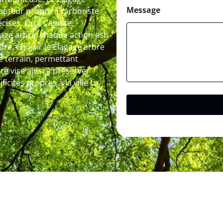
Message
hauteur propre à l’arboriste
ises. Qu’il s’agisse
tage arbre, chaque action est
ure. Choisir le Élagage arbre
e terrain, permettant
re vise ainsi à préserver
cités propres à la ville La