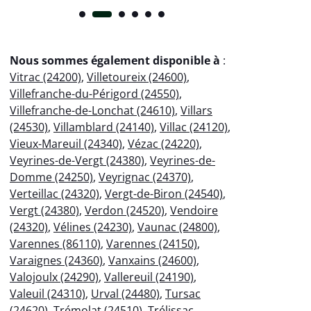
Nous sommes également disponible à
:
Vitrac (24200)
,
Villetoureix (24600)
,
Villefranche-du-Périgord (24550)
,
Villefranche-de-Lonchat (24610)
,
Villars
(24530)
,
Villamblard (24140)
,
Villac (24120)
,
Vieux-Mareuil (24340)
,
Vézac (24220)
,
Veyrines-de-Vergt (24380)
,
Veyrines-de-
Domme (24250)
,
Veyrignac (24370)
,
Verteillac (24320)
,
Vergt-de-Biron (24540)
,
Vergt (24380)
,
Verdon (24520)
,
Vendoire
(24320)
,
Vélines (24230)
,
Vaunac (24800)
,
Varennes (86110)
,
Varennes (24150)
,
Varaignes (24360)
,
Vanxains (24600)
,
Valojoulx (24290)
,
Vallereuil (24190)
,
Valeuil (24310)
,
Urval (24480)
,
Tursac
(24620)
,
Trémolat (24510)
,
Trélissac