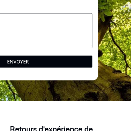
l
*
ENVOYER
Retours d'expérience de