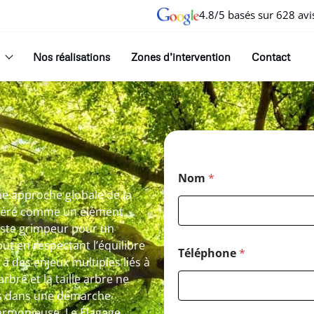
4.8/5 basés sur 628 avi
Nos réalisations
Zones d’intervention
Contact
Nom
*
ne approche globale de la
idéré comme un élément
riste grimpeur pour un
ut en respectant l’équilibre
Téléphone
*
à des enjeux multiples liés à
rbre et la taille arbre ne
rés dans une démarche
harmonieuse. Le Élagage