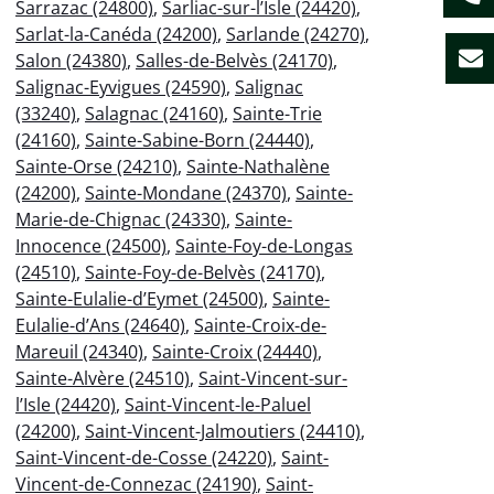
Sarrazac (24800)
,
Sarliac-sur-l’Isle (24420)
,
Sarlat-la-Canéda (24200)
,
Sarlande (24270)
,
Salon (24380)
,
Salles-de-Belvès (24170)
,
Salignac-Eyvigues (24590)
,
Salignac
(33240)
,
Salagnac (24160)
,
Sainte-Trie
(24160)
,
Sainte-Sabine-Born (24440)
,
Sainte-Orse (24210)
,
Sainte-Nathalène
(24200)
,
Sainte-Mondane (24370)
,
Sainte-
Marie-de-Chignac (24330)
,
Sainte-
Innocence (24500)
,
Sainte-Foy-de-Longas
(24510)
,
Sainte-Foy-de-Belvès (24170)
,
Sainte-Eulalie-d’Eymet (24500)
,
Sainte-
Eulalie-d’Ans (24640)
,
Sainte-Croix-de-
Mareuil (24340)
,
Sainte-Croix (24440)
,
Sainte-Alvère (24510)
,
Saint-Vincent-sur-
l’Isle (24420)
,
Saint-Vincent-le-Paluel
(24200)
,
Saint-Vincent-Jalmoutiers (24410)
,
Saint-Vincent-de-Cosse (24220)
,
Saint-
Vincent-de-Connezac (24190)
,
Saint-