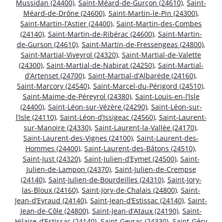
Mussidan (24400)
,
Saint-Méard-de-Gurçon (24610)
,
Saint-
Méard-de-Drône (24600)
,
Saint-Martin-le-Pin (24300)
,
Saint-Martin-l’Astier (24400)
,
Saint-Martin-des-Combes
(24140)
,
Saint-Martin-de-Ribérac (24600)
,
Saint-Martin-
de-Gurson (24610)
,
Saint-Martin-de-Fressengeas (24800)
,
Saint-Martial-Viveyrol (24320)
,
Saint-Martial-de-Valette
(24300)
,
Saint-Martial-de-Nabirat (24250)
,
Saint-Martial-
d’Artenset (24700)
,
Saint-Martial-d’Albarède (24160)
,
Saint-Marcory (24540)
,
Saint-Marcel-du-Périgord (24510)
,
Saint-Maime-de-Péreyrol (24380)
,
Saint-Louis-en-l’Isle
(24400)
,
Saint-Léon-sur-Vézère (24290)
,
Saint-Léon-sur-
l’Isle (24110)
,
Saint-Léon-d’Issigeac (24560)
,
Saint-Laurent-
sur-Manoire (24330)
,
Saint-Laurent-la-Vallée (24170)
,
Saint-Laurent-des-Vignes (24100)
,
Saint-Laurent-des-
Hommes (24400)
,
Saint-Laurent-des-Bâtons (24510)
,
Saint-Just (24320)
,
Saint-Julien-d’Eymet (24500)
,
Saint-
Julien-de-Lampon (24370)
,
Saint-Julien-de-Crempse
(24140)
,
Saint-Julien-de-Bourdeilles (24310)
,
Saint-Jory-
las-Bloux (24160)
,
Saint-Jory-de-Chalais (24800)
,
Saint-
Jean-d’Eyraud (24140)
,
Saint-Jean-d’Estissac (24140)
,
Saint-
Jean-de-Côle (24800)
,
Saint-Jean-d’Ataux (24190)
,
Saint-
Hilaire-d’Estissac (24140)
,
Saint-Geyrac (24330)
,
Saint-Géry