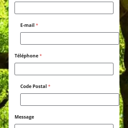
N
o
m
E-mail
*
Téléphone
*
Code Postal
*
Message