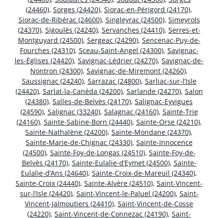
(24460)
,
Sorges (24420)
,
Siorac-en-Périgord (24170)
,
Siorac-de-Ribérac (24600)
,
Singleyrac (24500)
,
Simeyrols
(24370)
,
Sigoulès (24240)
,
Servanches (24410)
,
Serres-et-
Montguyard (24500)
,
Sergeac (24290)
,
Sencenac-Puy-de-
Fourches (24310)
,
Sceau-Saint-Angel (24300)
,
Savignac-
les-Églises (24420)
,
Savignac-Lédrier (24270)
,
Savignac-de-
Nontron (24300)
,
Savignac-de-Miremont (24260)
,
Saussignac (24240)
,
Sarrazac (24800)
,
Sarliac-sur-l’Isle
(24420)
,
Sarlat-la-Canéda (24200)
,
Sarlande (24270)
,
Salon
(24380)
,
Salles-de-Belvès (24170)
,
Salignac-Eyvigues
(24590)
,
Salignac (33240)
,
Salagnac (24160)
,
Sainte-Trie
(24160)
,
Sainte-Sabine-Born (24440)
,
Sainte-Orse (24210)
,
Sainte-Nathalène (24200)
,
Sainte-Mondane (24370)
,
Sainte-Marie-de-Chignac (24330)
,
Sainte-Innocence
(24500)
,
Sainte-Foy-de-Longas (24510)
,
Sainte-Foy-de-
Belvès (24170)
,
Sainte-Eulalie-d’Eymet (24500)
,
Sainte-
Eulalie-d’Ans (24640)
,
Sainte-Croix-de-Mareuil (24340)
,
Sainte-Croix (24440)
,
Sainte-Alvère (24510)
,
Saint-Vincent-
sur-l’Isle (24420)
,
Saint-Vincent-le-Paluel (24200)
,
Saint-
Vincent-Jalmoutiers (24410)
,
Saint-Vincent-de-Cosse
(24220)
,
Saint-Vincent-de-Connezac (24190)
,
Saint-