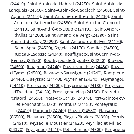
(24410)
,
Saint-Aubin-de-Nabirat (24250)
,
Saint-Aubin-de-
Lanquais (24560)
,
Saint-Aubin-de-Cadelech (24500)
,
Saint-
Aquilin (24110)
,
Saint-Antoine-de-Breuilh (24230)
,
Saint-
Antoine-d’Auberoche (24330)
,
Saint-Antoine-Cumond
(24410)
,
Saint-André-de-Double (24190)
,
Saint-André-
d’Allas (24200)
,
Saint-Amand-de-Vergt (24380)
,
Saint-
Amand-de-Coly (24290)
,
Saint-Amand-de-Belvès (24170)
,
Saint-Agne (24520)
,
Sagelat (24170)
,
Sadillac (24500)
,
Rudeau-Ladosse (24340)
,
Rouffignac-Saint-Cernin-de-
Reilhac (24580)
,
Rouffignac-de-Sigoulès (24240)
,
Ribérac
(24600)
,
Ribagnac (24240)
,
Razac-sur-l’Isle (24430)
,
Razac-
d’Eymet (24500)
,
Razac-de-Saussignac (24240)
,
Rampieux
(24440)
,
Queyssac (24140)
,
Puyrenier (24340)
,
Puymangou
(24410)
,
Proissans (24200)
,
Prigonrieux (24130)
,
Preyssac-
d’Excideuil (24160)
,
Pressignac-Vicq (24150)
,
Prats-du-
Périgord (24550)
,
Prats-de-Carlux (24370)
,
Port-Sainte-Foy-
et-Ponchapt (33220)
,
Pontours (24150)
,
Ponteyraud
(24410)
,
Pomport (24240)
,
Plazac (24580)
,
Plaisance
(86500)
,
Plaisance (24560)
,
Piégut-Pluviers (24360)
,
Pezuls
(24510)
,
Peyzac-le-Moustier (24620)
,
Peyrillac-et-Millac
(24370)
,
Peyrignac (24210)
,
Petit-Bersac (24600)
,
Périgueux