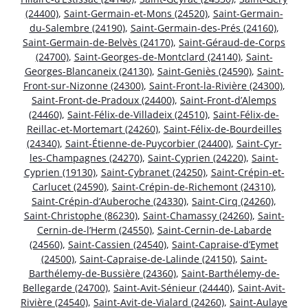
(24400)
,
Saint-Germain-et-Mons (24520)
,
Saint-Germain-
du-Salembre (24190)
,
Saint-Germain-des-Prés (24160)
,
Saint-Germain-de-Belvès (24170)
,
Saint-Géraud-de-Corps
(24700)
,
Saint-Georges-de-Montclard (24140)
,
Saint-
Georges-Blancaneix (24130)
,
Saint-Geniès (24590)
,
Saint-
Front-sur-Nizonne (24300)
,
Saint-Front-la-Rivière (24300)
,
Saint-Front-de-Pradoux (24400)
,
Saint-Front-d’Alemps
(24460)
,
Saint-Félix-de-Villadeix (24510)
,
Saint-Félix-de-
Reillac-et-Mortemart (24260)
,
Saint-Félix-de-Bourdeilles
(24340)
,
Saint-Étienne-de-Puycorbier (24400)
,
Saint-Cyr-
les-Champagnes (24270)
,
Saint-Cyprien (24220)
,
Saint-
Cyprien (19130)
,
Saint-Cybranet (24250)
,
Saint-Crépin-et-
Carlucet (24590)
,
Saint-Crépin-de-Richemont (24310)
,
Saint-Crépin-d’Auberoche (24330)
,
Saint-Cirq (24260)
,
Saint-Christophe (86230)
,
Saint-Chamassy (24260)
,
Saint-
Cernin-de-l’Herm (24550)
,
Saint-Cernin-de-Labarde
(24560)
,
Saint-Cassien (24540)
,
Saint-Capraise-d’Eymet
(24500)
,
Saint-Capraise-de-Lalinde (24150)
,
Saint-
Barthélemy-de-Bussière (24360)
,
Saint-Barthélemy-de-
Bellegarde (24700)
,
Saint-Avit-Sénieur (24440)
,
Saint-Avit-
Rivière (24540)
,
Saint-Avit-de-Vialard (24260)
,
Saint-Aulaye