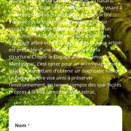
la taille arbre ne sont jamais réalisés au hasard,
mais intégrés dans une démarche réfléchie visant à
maintenir la santé du végétal. Le Élagage arbre
s’appuie sur la maîtrise du travail en hauteur
propre à l’arboriste grimpeur, garantissant un
accès maîtrisé. Qu’il s’agisse d’entretien arbre,
d’élagage arbre ou d’abattage arbre, chaque action
est précédée d’une lecture attentive de la
structure. Choisir le Élagage arbre à Lamonzie-
Montastruc, c’est opter pour un accompagnement
adapté, permettant d’obtenir un diagnostic fiable.
Le Élagage arbre vise ainsi à préserver
l’environnement, en tenant compte des spécificités
propres à la ville Lamonzie-Montastruc.
*
Nom
*
*