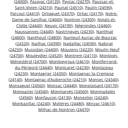
(24000)
,
Pazayac (24120)
,
Payzac (24270)
,
Paussac-et-
Saint-Vivien (24310)
,
Paunat (24510)
,
Paulin (24590)
,
Parcoul (24410)
,
Orliaguet (24370)
,
Orliac (24170)
,
Notre-
Dame-de-Sanilhac (24660)
,
Nontron (24300)
,
Nojals-et-
Clotte (24440)
,
Neuvic (24190)
,
Négrondes (24460)
,
Naussannes (24440)
,
Nastringues (24230)
,
Nanthiat
(24800)
,
Nantheuil (24800)
,
Nanteuil-Auriac-de-Bourzac
(24320)
,
Nailhac (24390)
,
Nadaillac (24590)
,
Nabirat
(24250)
,
Mussidan (24400)
,
Mouzens (24220)
,
Moulin-Neuf
(24700)
,
Mouleydier (24520)
,
Montrem (24110)
,
Montpon-
Ménestérol (24700)
,
Montpeyroux (24610)
,
Montferrand-
du-Périgord (24440)
,
Montcaret (24230)
,
Montazeau
(24230)
,
Montagrier (24350)
,
Montagnac-la-Crempse
(24140)
,
Montagnac-d’Auberoche (24210)
,
Monsec (24340)
,
Monsaguel (24560)
,
Monsac (24440)
,
Monplaisant (24170)
,
Monpazier (24540)
,
Monmarvès (24560)
,
Monmadalès
(24560)
,
Monfaucon (24130)
,
Monestier (24240)
,
Monbazillac (24240)
,
Molières (24480)
,
Minzac (24610)
,
Milhac-de-Nontron (24470)