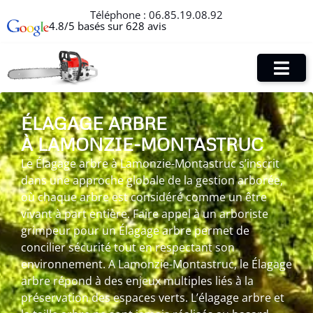
Téléphone :
06.85.19.08.92
4.8/5 basés sur 628 avis
ÉLAGAGE ARBRE
À LAMONZIE-MONTASTRUC
Le Élagage arbre à Lamonzie-Montastruc s’inscrit
dans une approche globale de la gestion arborée,
où chaque arbre est considéré comme un être
vivant à part entière. Faire appel à un arboriste
grimpeur pour un Élagage arbre permet de
concilier sécurité tout en respectant son
environnement. A Lamonzie-Montastruc, le Élagage
arbre répond à des enjeux multiples liés à la
préservation des espaces verts. L’élagage arbre et