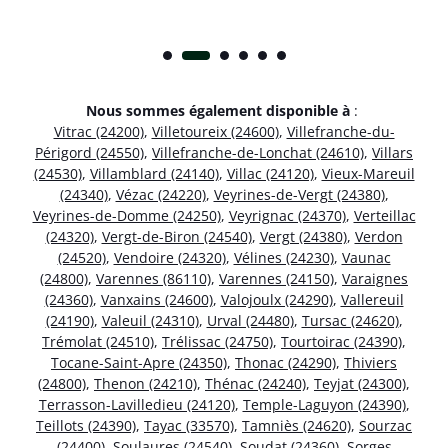
Nous sommes également disponible à
:
Vitrac (24200)
,
Villetoureix (24600)
,
Villefranche-du-
Périgord (24550)
,
Villefranche-de-Lonchat (24610)
,
Villars
(24530)
,
Villamblard (24140)
,
Villac (24120)
,
Vieux-Mareuil
(24340)
,
Vézac (24220)
,
Veyrines-de-Vergt (24380)
,
Veyrines-de-Domme (24250)
,
Veyrignac (24370)
,
Verteillac
(24320)
,
Vergt-de-Biron (24540)
,
Vergt (24380)
,
Verdon
(24520)
,
Vendoire (24320)
,
Vélines (24230)
,
Vaunac
(24800)
,
Varennes (86110)
,
Varennes (24150)
,
Varaignes
(24360)
,
Vanxains (24600)
,
Valojoulx (24290)
,
Vallereuil
(24190)
,
Valeuil (24310)
,
Urval (24480)
,
Tursac (24620)
,
Trémolat (24510)
,
Trélissac (24750)
,
Tourtoirac (24390)
,
Tocane-Saint-Apre (24350)
,
Thonac (24290)
,
Thiviers
(24800)
,
Thenon (24210)
,
Thénac (24240)
,
Teyjat (24300)
,
Terrasson-Lavilledieu (24120)
,
Temple-Laguyon (24390)
,
Teillots (24390)
,
Tayac (33570)
,
Tamniès (24620)
,
Sourzac
(24400)
,
Soulaures (24540)
,
Soudat (24360)
,
Sorges