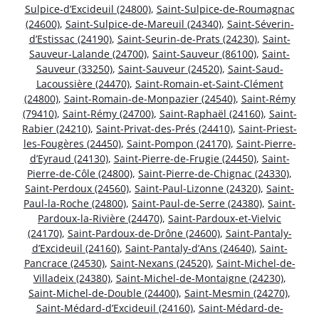
Sulpice-d’Excideuil (24800)
,
Saint-Sulpice-de-Roumagnac
(24600)
,
Saint-Sulpice-de-Mareuil (24340)
,
Saint-Séverin-
d’Estissac (24190)
,
Saint-Seurin-de-Prats (24230)
,
Saint-
Sauveur-Lalande (24700)
,
Saint-Sauveur (86100)
,
Saint-
Sauveur (33250)
,
Saint-Sauveur (24520)
,
Saint-Saud-
Lacoussière (24470)
,
Saint-Romain-et-Saint-Clément
(24800)
,
Saint-Romain-de-Monpazier (24540)
,
Saint-Rémy
(79410)
,
Saint-Rémy (24700)
,
Saint-Raphaël (24160)
,
Saint-
Rabier (24210)
,
Saint-Privat-des-Prés (24410)
,
Saint-Priest-
les-Fougères (24450)
,
Saint-Pompon (24170)
,
Saint-Pierre-
d’Eyraud (24130)
,
Saint-Pierre-de-Frugie (24450)
,
Saint-
Pierre-de-Côle (24800)
,
Saint-Pierre-de-Chignac (24330)
,
Saint-Perdoux (24560)
,
Saint-Paul-Lizonne (24320)
,
Saint-
Paul-la-Roche (24800)
,
Saint-Paul-de-Serre (24380)
,
Saint-
Pardoux-la-Rivière (24470)
,
Saint-Pardoux-et-Vielvic
(24170)
,
Saint-Pardoux-de-Drône (24600)
,
Saint-Pantaly-
d’Excideuil (24160)
,
Saint-Pantaly-d’Ans (24640)
,
Saint-
Pancrace (24530)
,
Saint-Nexans (24520)
,
Saint-Michel-de-
Villadeix (24380)
,
Saint-Michel-de-Montaigne (24230)
,
Saint-Michel-de-Double (24400)
,
Saint-Mesmin (24270)
,
Saint-Médard-d’Excideuil (24160)
,
Saint-Médard-de-