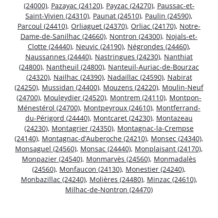
(24000)
,
Pazayac (24120)
,
Payzac (24270)
,
Paussac-et-
Saint-Vivien (24310)
,
Paunat (24510)
,
Paulin (24590)
,
Parcoul (24410)
,
Orliaguet (24370)
,
Orliac (24170)
,
Notre-
Dame-de-Sanilhac (24660)
,
Nontron (24300)
,
Nojals-et-
Clotte (24440)
,
Neuvic (24190)
,
Négrondes (24460)
,
Naussannes (24440)
,
Nastringues (24230)
,
Nanthiat
(24800)
,
Nantheuil (24800)
,
Nanteuil-Auriac-de-Bourzac
(24320)
,
Nailhac (24390)
,
Nadaillac (24590)
,
Nabirat
(24250)
,
Mussidan (24400)
,
Mouzens (24220)
,
Moulin-Neuf
(24700)
,
Mouleydier (24520)
,
Montrem (24110)
,
Montpon-
Ménestérol (24700)
,
Montpeyroux (24610)
,
Montferrand-
du-Périgord (24440)
,
Montcaret (24230)
,
Montazeau
(24230)
,
Montagrier (24350)
,
Montagnac-la-Crempse
(24140)
,
Montagnac-d’Auberoche (24210)
,
Monsec (24340)
,
Monsaguel (24560)
,
Monsac (24440)
,
Monplaisant (24170)
,
Monpazier (24540)
,
Monmarvès (24560)
,
Monmadalès
(24560)
,
Monfaucon (24130)
,
Monestier (24240)
,
Monbazillac (24240)
,
Molières (24480)
,
Minzac (24610)
,
Milhac-de-Nontron (24470)