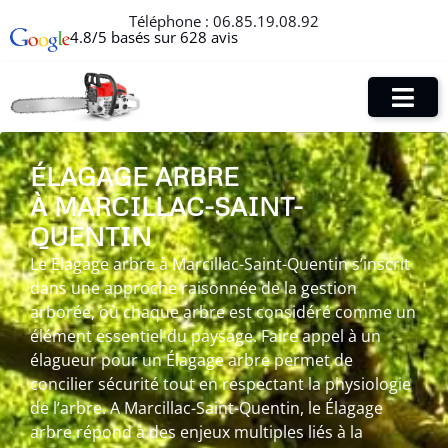
Téléphone :
06.85.19.08.92
4.8/5 basés sur 628 avis
ÉLAGAGE ARBRE
À MARCILLAC-SAINT-
QUENTIN
Le Élagage arbre à Marcillac-Saint-Quentin s’inscrit
dans une approche raisonnée de la gestion
arborée, où chaque arbre est considéré comme un
élément essentiel du paysage. Faire appel à un
élagueur pour un Élagage arbre permet de
concilier sécurité tout en respectant la physiologie
de l’arbre. A Marcillac-Saint-Quentin, le Élagage
arbre répond à des enjeux multiples liés à la