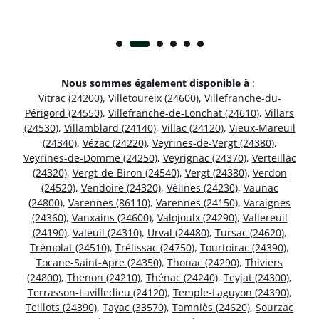
Nous sommes également disponible à
:
Vitrac (24200)
,
Villetoureix (24600)
,
Villefranche-du-
Périgord (24550)
,
Villefranche-de-Lonchat (24610)
,
Villars
(24530)
,
Villamblard (24140)
,
Villac (24120)
,
Vieux-Mareuil
(24340)
,
Vézac (24220)
,
Veyrines-de-Vergt (24380)
,
Veyrines-de-Domme (24250)
,
Veyrignac (24370)
,
Verteillac
(24320)
,
Vergt-de-Biron (24540)
,
Vergt (24380)
,
Verdon
(24520)
,
Vendoire (24320)
,
Vélines (24230)
,
Vaunac
(24800)
,
Varennes (86110)
,
Varennes (24150)
,
Varaignes
(24360)
,
Vanxains (24600)
,
Valojoulx (24290)
,
Vallereuil
(24190)
,
Valeuil (24310)
,
Urval (24480)
,
Tursac (24620)
,
Trémolat (24510)
,
Trélissac (24750)
,
Tourtoirac (24390)
,
Tocane-Saint-Apre (24350)
,
Thonac (24290)
,
Thiviers
(24800)
,
Thenon (24210)
,
Thénac (24240)
,
Teyjat (24300)
,
Terrasson-Lavilledieu (24120)
,
Temple-Laguyon (24390)
,
Teillots (24390)
,
Tayac (33570)
,
Tamniès (24620)
,
Sourzac