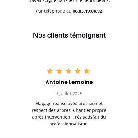
travail soigné dans les meilleurs délais.
Par téléphone au
06.85.19.08.92
Nos clients témoignent
Antoine Lemoine
7 juillet 2025
es
Élagage réalisé avec précision et
Int
respect des arbres. Chantier propre
nt
après intervention. Très satisfait du
.
professionnalisme.