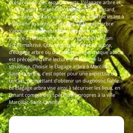
préservation des espaces verts. L’élagage arbre et
la taille arbre ne sont jamais réalisés au hasard,
mais intégrés dans une démarche réfléchie visant à
maintenir la santé du végétal. Le Élagage arbre
s’appuie sur la maîtrise du travail en hauteur
propre à l’arboriste grimpeur, garantissant un
accès maîtrisé. Qu’il s’agisse d’entretien arbre,
d’élagage arbre ou d’abattage arbre, chaque action
est précédée d’une lecture attentive de la
structure. Choisir le Élagage arbre à Marcillac-
Saint-Quentin, c’est opter pour une expertise de
terrain, permettant d’obtenir un diagnostic fiable.
Le Élagage arbre vise ainsi à sécuriser les lieux, en
tenant compte des spécificités propres à la ville
Marcillac-Saint-Quentin.
P