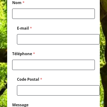
Nom
*
o
s
t
a
l
*
E-mail
*
P
o
s
t
a
l
Téléphone
*
Code Postal
*
Message