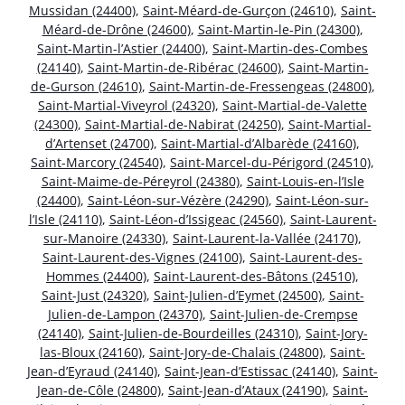
Mussidan (24400)
,
Saint-Méard-de-Gurçon (24610)
,
Saint-
Méard-de-Drône (24600)
,
Saint-Martin-le-Pin (24300)
,
Saint-Martin-l’Astier (24400)
,
Saint-Martin-des-Combes
(24140)
,
Saint-Martin-de-Ribérac (24600)
,
Saint-Martin-
de-Gurson (24610)
,
Saint-Martin-de-Fressengeas (24800)
,
Saint-Martial-Viveyrol (24320)
,
Saint-Martial-de-Valette
(24300)
,
Saint-Martial-de-Nabirat (24250)
,
Saint-Martial-
d’Artenset (24700)
,
Saint-Martial-d’Albarède (24160)
,
Saint-Marcory (24540)
,
Saint-Marcel-du-Périgord (24510)
,
Saint-Maime-de-Péreyrol (24380)
,
Saint-Louis-en-l’Isle
(24400)
,
Saint-Léon-sur-Vézère (24290)
,
Saint-Léon-sur-
l’Isle (24110)
,
Saint-Léon-d’Issigeac (24560)
,
Saint-Laurent-
sur-Manoire (24330)
,
Saint-Laurent-la-Vallée (24170)
,
Saint-Laurent-des-Vignes (24100)
,
Saint-Laurent-des-
Hommes (24400)
,
Saint-Laurent-des-Bâtons (24510)
,
Saint-Just (24320)
,
Saint-Julien-d’Eymet (24500)
,
Saint-
Julien-de-Lampon (24370)
,
Saint-Julien-de-Crempse
(24140)
,
Saint-Julien-de-Bourdeilles (24310)
,
Saint-Jory-
las-Bloux (24160)
,
Saint-Jory-de-Chalais (24800)
,
Saint-
Jean-d’Eyraud (24140)
,
Saint-Jean-d’Estissac (24140)
,
Saint-
Jean-de-Côle (24800)
,
Saint-Jean-d’Ataux (24190)
,
Saint-