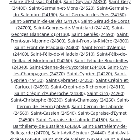
Hilaire-d’Estissac (24140)
,
Saint-Geyrac (24330)
,
Saint-Géry
(24400)
,
Saint-Germain-et-Mons (24520)
,
Saint-Germain-
du-Salembre (24190)
,
Saint-Germain-des-Prés (24160)
,
Saint-Germain-de-Belvès (24170)
,
Saint-Géraud-de-Corps
(24700)
,
Saint-Georges-de-Montclard (24140)
,
Saint-
Georges-Blancaneix (24130)
,
Saint-Geniès (24590)
,
Saint-
Front-sur-Nizonne (24300)
,
Saint-Front-la-Rivière (24300)
,
Saint-Front-de-Pradoux (24400)
,
Saint-Front-d’Alemps
(24460)
,
Saint-Félix-de-Villadeix (24510)
,
Saint-Félix-de-
Reillac-et-Mortemart (24260)
,
Saint-Félix-de-Bourdeilles
(24340)
,
Saint-Étienne-de-Puycorbier (24400)
,
Saint-Cyr-
les-Champagnes (24270)
,
Saint-Cyprien (24220)
,
Saint-
Cyprien (19130)
,
Saint-Cybranet (24250)
,
Saint-Crépin-et-
Carlucet (24590)
,
Saint-Crépin-de-Richemont (24310)
,
Saint-Crépin-d’Auberoche (24330)
,
Saint-Cirq (24260)
,
Saint-Christophe (86230)
,
Saint-Chamassy (24260)
,
Saint-
Cernin-de-l’Herm (24550)
,
Saint-Cernin-de-Labarde
(24560)
,
Saint-Cassien (24540)
,
Saint-Capraise-d’Eymet
(24500)
,
Saint-Capraise-de-Lalinde (24150)
,
Saint-
Barthélemy-de-Bussière (24360)
,
Saint-Barthélemy-de-
Bellegarde (24700)
,
Saint-Avit-Sénieur (24440)
,
Saint-Avit-
Rivière (24540)
,
Saint-Avit-de-Vialard (24260)
,
Saint-Aulaye