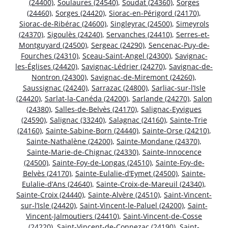
(24400)
,
Soulaures (24540)
,
Soudat (24360)
,
Sorges
(24460)
,
Sorges (24420)
,
Siorac-en-Périgord (24170)
,
Siorac-de-Ribérac (24600)
,
Singleyrac (24500)
,
Simeyrols
(24370)
,
Sigoulès (24240)
,
Servanches (24410)
,
Serres-et-
Montguyard (24500)
,
Sergeac (24290)
,
Sencenac-Puy-de-
Fourches (24310)
,
Sceau-Saint-Angel (24300)
,
Savignac-
les-Églises (24420)
,
Savignac-Lédrier (24270)
,
Savignac-de-
Nontron (24300)
,
Savignac-de-Miremont (24260)
,
Saussignac (24240)
,
Sarrazac (24800)
,
Sarliac-sur-l’Isle
(24420)
,
Sarlat-la-Canéda (24200)
,
Sarlande (24270)
,
Salon
(24380)
,
Salles-de-Belvès (24170)
,
Salignac-Eyvigues
(24590)
,
Salignac (33240)
,
Salagnac (24160)
,
Sainte-Trie
(24160)
,
Sainte-Sabine-Born (24440)
,
Sainte-Orse (24210)
,
Sainte-Nathalène (24200)
,
Sainte-Mondane (24370)
,
Sainte-Marie-de-Chignac (24330)
,
Sainte-Innocence
(24500)
,
Sainte-Foy-de-Longas (24510)
,
Sainte-Foy-de-
Belvès (24170)
,
Sainte-Eulalie-d’Eymet (24500)
,
Sainte-
Eulalie-d’Ans (24640)
,
Sainte-Croix-de-Mareuil (24340)
,
Sainte-Croix (24440)
,
Sainte-Alvère (24510)
,
Saint-Vincent-
sur-l’Isle (24420)
,
Saint-Vincent-le-Paluel (24200)
,
Saint-
Vincent-Jalmoutiers (24410)
,
Saint-Vincent-de-Cosse
(24220)
,
Saint-Vincent-de-Connezac (24190)
,
Saint-