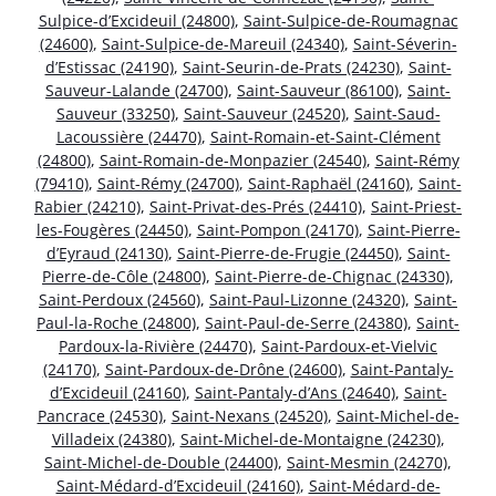
Sulpice-d’Excideuil (24800)
,
Saint-Sulpice-de-Roumagnac
(24600)
,
Saint-Sulpice-de-Mareuil (24340)
,
Saint-Séverin-
d’Estissac (24190)
,
Saint-Seurin-de-Prats (24230)
,
Saint-
Sauveur-Lalande (24700)
,
Saint-Sauveur (86100)
,
Saint-
Sauveur (33250)
,
Saint-Sauveur (24520)
,
Saint-Saud-
Lacoussière (24470)
,
Saint-Romain-et-Saint-Clément
(24800)
,
Saint-Romain-de-Monpazier (24540)
,
Saint-Rémy
(79410)
,
Saint-Rémy (24700)
,
Saint-Raphaël (24160)
,
Saint-
Rabier (24210)
,
Saint-Privat-des-Prés (24410)
,
Saint-Priest-
les-Fougères (24450)
,
Saint-Pompon (24170)
,
Saint-Pierre-
d’Eyraud (24130)
,
Saint-Pierre-de-Frugie (24450)
,
Saint-
Pierre-de-Côle (24800)
,
Saint-Pierre-de-Chignac (24330)
,
Saint-Perdoux (24560)
,
Saint-Paul-Lizonne (24320)
,
Saint-
Paul-la-Roche (24800)
,
Saint-Paul-de-Serre (24380)
,
Saint-
Pardoux-la-Rivière (24470)
,
Saint-Pardoux-et-Vielvic
(24170)
,
Saint-Pardoux-de-Drône (24600)
,
Saint-Pantaly-
d’Excideuil (24160)
,
Saint-Pantaly-d’Ans (24640)
,
Saint-
Pancrace (24530)
,
Saint-Nexans (24520)
,
Saint-Michel-de-
Villadeix (24380)
,
Saint-Michel-de-Montaigne (24230)
,
Saint-Michel-de-Double (24400)
,
Saint-Mesmin (24270)
,
Saint-Médard-d’Excideuil (24160)
,
Saint-Médard-de-