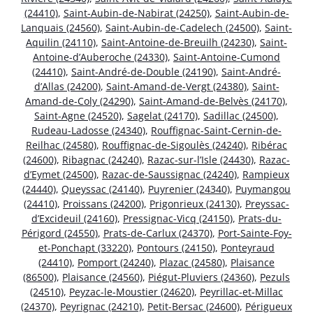
(24410)
,
Saint-Aubin-de-Nabirat (24250)
,
Saint-Aubin-de-
Lanquais (24560)
,
Saint-Aubin-de-Cadelech (24500)
,
Saint-
Aquilin (24110)
,
Saint-Antoine-de-Breuilh (24230)
,
Saint-
Antoine-d’Auberoche (24330)
,
Saint-Antoine-Cumond
(24410)
,
Saint-André-de-Double (24190)
,
Saint-André-
d’Allas (24200)
,
Saint-Amand-de-Vergt (24380)
,
Saint-
Amand-de-Coly (24290)
,
Saint-Amand-de-Belvès (24170)
,
Saint-Agne (24520)
,
Sagelat (24170)
,
Sadillac (24500)
,
Rudeau-Ladosse (24340)
,
Rouffignac-Saint-Cernin-de-
Reilhac (24580)
,
Rouffignac-de-Sigoulès (24240)
,
Ribérac
(24600)
,
Ribagnac (24240)
,
Razac-sur-l’Isle (24430)
,
Razac-
d’Eymet (24500)
,
Razac-de-Saussignac (24240)
,
Rampieux
(24440)
,
Queyssac (24140)
,
Puyrenier (24340)
,
Puymangou
(24410)
,
Proissans (24200)
,
Prigonrieux (24130)
,
Preyssac-
d’Excideuil (24160)
,
Pressignac-Vicq (24150)
,
Prats-du-
Périgord (24550)
,
Prats-de-Carlux (24370)
,
Port-Sainte-Foy-
et-Ponchapt (33220)
,
Pontours (24150)
,
Ponteyraud
(24410)
,
Pomport (24240)
,
Plazac (24580)
,
Plaisance
(86500)
,
Plaisance (24560)
,
Piégut-Pluviers (24360)
,
Pezuls
(24510)
,
Peyzac-le-Moustier (24620)
,
Peyrillac-et-Millac
(24370)
,
Peyrignac (24210)
,
Petit-Bersac (24600)
,
Périgueux