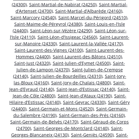
(24300)
,
Saint-Martial-de-Nabirat (24250)
,
Saint-Martial-
d’Artenset (24700)
,
Saint-Martial-d’Albarède (24160)
,
Saint-Marcory (24540)
,
Saint-Marcel-du-Périgord (24510)
,
Saint-Maime-de-Péreyrol (24380)
,
Saint-Louis-en-l’Isle
(24400)
,
Saint-Léon-sur-Vézère (24290)
,
Saint-Léon-sur-
l’Isle (24110)
,
Saint-Léon-d’Issigeac (24560)
,
Saint-Laurent-
sur-Manoire (24330)
,
Saint-Laurent-la-Vallée (24170)
,
Saint-Laurent-des-Vignes (24100)
,
Saint-Laurent-des-
Hommes (24400)
,
Saint-Laurent-des-Bâtons (24510)
,
Saint-Just (24320)
,
Saint-Julien-d’Eymet (24500)
,
Saint-
Julien-de-Lampon (24370)
,
Saint-Julien-de-Crempse
(24140)
,
Saint-Julien-de-Bourdeilles (24310)
,
Saint-Jory-
las-Bloux (24160)
,
Saint-Jory-de-Chalais (24800)
,
Saint-
Jean-d’Eyraud (24140)
,
Saint-Jean-d’Estissac (24140)
,
Saint-
Jean-de-Côle (24800)
,
Saint-Jean-d’Ataux (24190)
,
Saint-
Hilaire-d’Estissac (24140)
,
Saint-Geyrac (24330)
,
Saint-Géry
(24400)
,
Saint-Germain-et-Mons (24520)
,
Saint-Germain-
du-Salembre (24190)
,
Saint-Germain-des-Prés (24160)
,
Saint-Germain-de-Belvès (24170)
,
Saint-Géraud-de-Corps
(24700)
,
Saint-Georges-de-Montclard (24140)
,
Saint-
Georges-Blancaneix (24130)
,
Saint-Geniès (24590)
,
Saint-