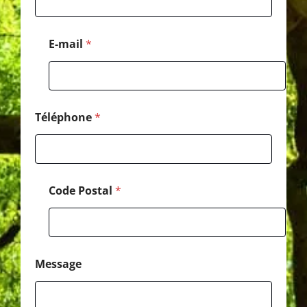
-
m
a
E-mail
*
i
l
E
-
m
a
Téléphone
*
i
l
Code Postal
*
Message