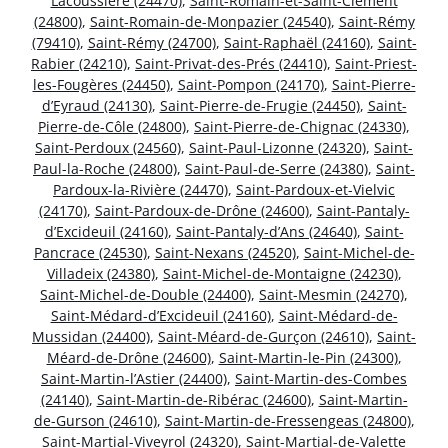
Lacoussière (24470)
,
Saint-Romain-et-Saint-Clément
(24800)
,
Saint-Romain-de-Monpazier (24540)
,
Saint-Rémy
(79410)
,
Saint-Rémy (24700)
,
Saint-Raphaël (24160)
,
Saint-
Rabier (24210)
,
Saint-Privat-des-Prés (24410)
,
Saint-Priest-
les-Fougères (24450)
,
Saint-Pompon (24170)
,
Saint-Pierre-
d’Eyraud (24130)
,
Saint-Pierre-de-Frugie (24450)
,
Saint-
Pierre-de-Côle (24800)
,
Saint-Pierre-de-Chignac (24330)
,
Saint-Perdoux (24560)
,
Saint-Paul-Lizonne (24320)
,
Saint-
Paul-la-Roche (24800)
,
Saint-Paul-de-Serre (24380)
,
Saint-
Pardoux-la-Rivière (24470)
,
Saint-Pardoux-et-Vielvic
(24170)
,
Saint-Pardoux-de-Drône (24600)
,
Saint-Pantaly-
d’Excideuil (24160)
,
Saint-Pantaly-d’Ans (24640)
,
Saint-
Pancrace (24530)
,
Saint-Nexans (24520)
,
Saint-Michel-de-
Villadeix (24380)
,
Saint-Michel-de-Montaigne (24230)
,
Saint-Michel-de-Double (24400)
,
Saint-Mesmin (24270)
,
Saint-Médard-d’Excideuil (24160)
,
Saint-Médard-de-
Mussidan (24400)
,
Saint-Méard-de-Gurçon (24610)
,
Saint-
Méard-de-Drône (24600)
,
Saint-Martin-le-Pin (24300)
,
Saint-Martin-l’Astier (24400)
,
Saint-Martin-des-Combes
(24140)
,
Saint-Martin-de-Ribérac (24600)
,
Saint-Martin-
de-Gurson (24610)
,
Saint-Martin-de-Fressengeas (24800)
,
Saint-Martial-Viveyrol (24320)
,
Saint-Martial-de-Valette