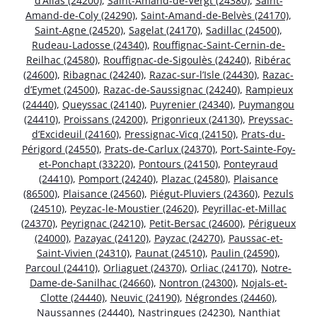
d’Allas (24200)
,
Saint-Amand-de-Vergt (24380)
,
Saint-
Amand-de-Coly (24290)
,
Saint-Amand-de-Belvès (24170)
,
Saint-Agne (24520)
,
Sagelat (24170)
,
Sadillac (24500)
,
Rudeau-Ladosse (24340)
,
Rouffignac-Saint-Cernin-de-
Reilhac (24580)
,
Rouffignac-de-Sigoulès (24240)
,
Ribérac
(24600)
,
Ribagnac (24240)
,
Razac-sur-l’Isle (24430)
,
Razac-
d’Eymet (24500)
,
Razac-de-Saussignac (24240)
,
Rampieux
(24440)
,
Queyssac (24140)
,
Puyrenier (24340)
,
Puymangou
(24410)
,
Proissans (24200)
,
Prigonrieux (24130)
,
Preyssac-
d’Excideuil (24160)
,
Pressignac-Vicq (24150)
,
Prats-du-
Périgord (24550)
,
Prats-de-Carlux (24370)
,
Port-Sainte-Foy-
et-Ponchapt (33220)
,
Pontours (24150)
,
Ponteyraud
(24410)
,
Pomport (24240)
,
Plazac (24580)
,
Plaisance
(86500)
,
Plaisance (24560)
,
Piégut-Pluviers (24360)
,
Pezuls
(24510)
,
Peyzac-le-Moustier (24620)
,
Peyrillac-et-Millac
(24370)
,
Peyrignac (24210)
,
Petit-Bersac (24600)
,
Périgueux
(24000)
,
Pazayac (24120)
,
Payzac (24270)
,
Paussac-et-
Saint-Vivien (24310)
,
Paunat (24510)
,
Paulin (24590)
,
Parcoul (24410)
,
Orliaguet (24370)
,
Orliac (24170)
,
Notre-
Dame-de-Sanilhac (24660)
,
Nontron (24300)
,
Nojals-et-
Clotte (24440)
,
Neuvic (24190)
,
Négrondes (24460)
,
Naussannes (24440)
,
Nastringues (24230)
,
Nanthiat