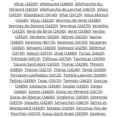
Vitrac (24200)
,
Villetoureix (24600)
,
Villefranche-du-
Périgord (24550)
,
Villefranche-de-Lonchat (24610)
,
Villars
(24530)
,
Villamblard (24140)
,
Villac (24120)
,
Vieux-Mareuil
(24340)
,
Vézac (24220)
,
Veyrines-de-Vergt (24380)
,
Veyrines-de-Domme (24250)
,
Veyrignac (24370)
,
Verteillac
(24320)
,
Vergt-de-Biron (24540)
,
Vergt (24380)
,
Verdon
(24520)
,
Vendoire (24320)
,
Vélines (24230)
,
Vaunac
(24800)
,
Varennes (86110)
,
Varennes (24150)
,
Varaignes
(24360)
,
Vanxains (24600)
,
Valojoulx (24290)
,
Vallereuil
(24190)
,
Valeuil (24310)
,
Urval (24480)
,
Tursac (24620)
,
Trémolat (24510)
,
Trélissac (24750)
,
Tourtoirac (24390)
,
Tocane-Saint-Apre (24350)
,
Thonac (24290)
,
Thiviers
(24800)
,
Thenon (24210)
,
Thénac (24240)
,
Teyjat (24300)
,
Terrasson-Lavilledieu (24120)
,
Temple-Laguyon (24390)
,
Teillots (24390)
,
Tayac (33570)
,
Tamniès (24620)
,
Sourzac
(24400)
,
Soulaures (24540)
,
Soudat (24360)
,
Sorges
(24460)
,
Sorges (24420)
,
Siorac-en-Périgord (24170)
,
Siorac-de-Ribérac (24600)
,
Singleyrac (24500)
,
Simeyrols
(24370)
,
Sigoulès (24240)
,
Servanches (24410)
,
Serres-et-
Montguyard (24500)
,
Sergeac (24290)
,
Sencenac-Puy-de-
Fourches (24310)
,
Sceau-Saint-Angel (24300)
,
Savignac-