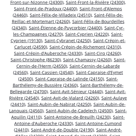
Front-sur-Nizonne (24300)
,
Saint-Front-la-Rivière (24300)
,
Saint-Front-de-Pradoux (24400)
,
Saint-Front-d’Alemps
(24460)
,
Saint-Félix-de-Villadeix (24510)
,
Saint-Félix-de-
Reillac-et-Mortemart (24260)
,
Saint-Félix-de-Bourdeilles
(24340)
,
Saint-Étienne-de-Puycorbier (24400)
,
Saint-Cyr-
les-Champagnes (24270)
,
Saint-Cyprien (24220)
,
Saint-
Cyprien (19130)
,
Saint-Cybranet (24250)
,
Saint-Crépin-et-
Carlucet (24590)
,
Saint-Crépin-de-Richemont (24310)
,
Saint-Crépin-d’Auberoche (24330)
,
Saint-Cirq (24260)
,
Saint-Christophe (86230)
,
Saint-Chamassy (24260)
,
Saint-
Cernin-de-l’Herm (24550)
,
Saint-Cernin-de-Labarde
(24560)
,
Saint-Cassien (24540)
,
Saint-Capraise-d’Eymet
(24500)
,
Saint-Capraise-de-Lalinde (24150)
,
Saint-
Barthélemy-de-Bussière (24360)
,
Saint-Barthélemy-de-
Bellegarde (24700)
,
Saint-Avit-Sénieur (24440)
,
Saint-Avit-
Rivière (24540)
,
Saint-Avit-de-Vialard (24260)
,
Saint-Aulaye
(24410)
,
Saint-Aubin-de-Nabirat (24250)
,
Saint-Aubin-de-
Lanquais (24560)
,
Saint-Aubin-de-Cadelech (24500)
,
Saint-
Aquilin (24110)
,
Saint-Antoine-de-Breuilh (24230)
,
Saint-
Antoine-d’Auberoche (24330)
,
Saint-Antoine-Cumond
(24410)
,
Saint-André-de-Double (24190)
,
Saint-André-