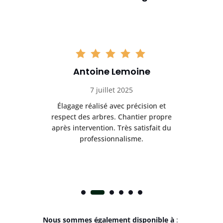
Antoine Lemoine
7 juillet 2025
es
Élagage réalisé avec précision et
Int
respect des arbres. Chantier propre
nt
après intervention. Très satisfait du
.
professionnalisme.
Nous sommes également disponible à
: