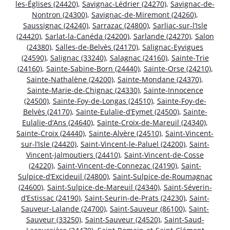
les-Églises (24420)
,
Savignac-Lédrier (24270)
,
Savignac-de-
Nontron (24300)
,
Savignac-de-Miremont (24260)
,
Saussignac (24240)
,
Sarrazac (24800)
,
Sarliac-sur-l’Isle
(24420)
,
Sarlat-la-Canéda (24200)
,
Sarlande (24270)
,
Salon
(24380)
,
Salles-de-Belvès (24170)
,
Salignac-Eyvigues
(24590)
,
Salignac (33240)
,
Salagnac (24160)
,
Sainte-Trie
(24160)
,
Sainte-Sabine-Born (24440)
,
Sainte-Orse (24210)
,
Sainte-Nathalène (24200)
,
Sainte-Mondane (24370)
,
Sainte-Marie-de-Chignac (24330)
,
Sainte-Innocence
(24500)
,
Sainte-Foy-de-Longas (24510)
,
Sainte-Foy-de-
Belvès (24170)
,
Sainte-Eulalie-d’Eymet (24500)
,
Sainte-
Eulalie-d’Ans (24640)
,
Sainte-Croix-de-Mareuil (24340)
,
Sainte-Croix (24440)
,
Sainte-Alvère (24510)
,
Saint-Vincent-
sur-l’Isle (24420)
,
Saint-Vincent-le-Paluel (24200)
,
Saint-
Vincent-Jalmoutiers (24410)
,
Saint-Vincent-de-Cosse
(24220)
,
Saint-Vincent-de-Connezac (24190)
,
Saint-
Sulpice-d’Excideuil (24800)
,
Saint-Sulpice-de-Roumagnac
(24600)
,
Saint-Sulpice-de-Mareuil (24340)
,
Saint-Séverin-
d’Estissac (24190)
,
Saint-Seurin-de-Prats (24230)
,
Saint-
Sauveur-Lalande (24700)
,
Saint-Sauveur (86100)
,
Saint-
Sauveur (33250)
,
Saint-Sauveur (24520)
,
Saint-Saud-