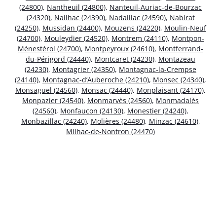
(24800)
,
Nantheuil (24800)
,
Nanteuil-Auriac-de-Bourzac
(24320)
,
Nailhac (24390)
,
Nadaillac (24590)
,
Nabirat
(24250)
,
Mussidan (24400)
,
Mouzens (24220)
,
Moulin-Neuf
(24700)
,
Mouleydier (24520)
,
Montrem (24110)
,
Montpon-
Ménestérol (24700)
,
Montpeyroux (24610)
,
Montferrand-
du-Périgord (24440)
,
Montcaret (24230)
,
Montazeau
(24230)
,
Montagrier (24350)
,
Montagnac-la-Crempse
(24140)
,
Montagnac-d’Auberoche (24210)
,
Monsec (24340)
,
Monsaguel (24560)
,
Monsac (24440)
,
Monplaisant (24170)
,
Monpazier (24540)
,
Monmarvès (24560)
,
Monmadalès
(24560)
,
Monfaucon (24130)
,
Monestier (24240)
,
Monbazillac (24240)
,
Molières (24480)
,
Minzac (24610)
,
Milhac-de-Nontron (24470)