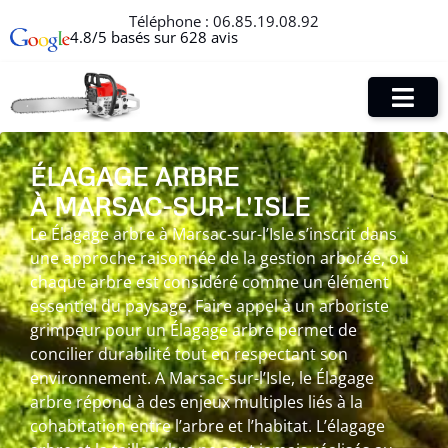
Téléphone :
06.85.19.08.92
4.8/5 basés sur 628 avis
ÉLAGAGE ARBRE
À MARSAC-SUR-L'ISLE
Le Élagage arbre à Marsac-sur-l’Isle s’inscrit dans
une approche raisonnée de la gestion arborée, où
chaque arbre est considéré comme un élément
essentiel du paysage. Faire appel à un arboriste
grimpeur pour un Élagage arbre permet de
concilier durabilité tout en respectant son
environnement. A Marsac-sur-l’Isle, le Élagage
arbre répond à des enjeux multiples liés à la
cohabitation entre l’arbre et l’habitat. L’élagage